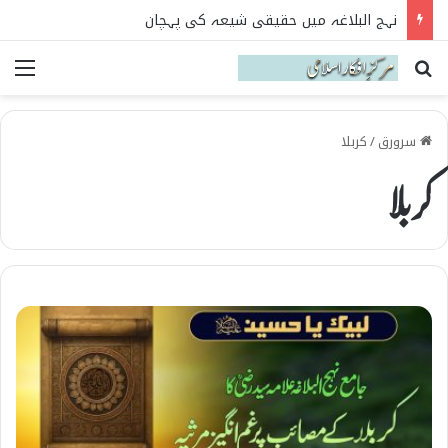
نہج البلاغہ میں حقیقی شیعہ کی پہچان
Search for
می
سرورق
/
کربلا
کربلا