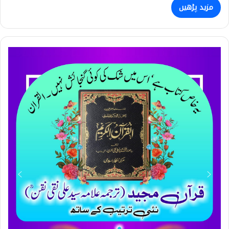
مزید پڑھیں