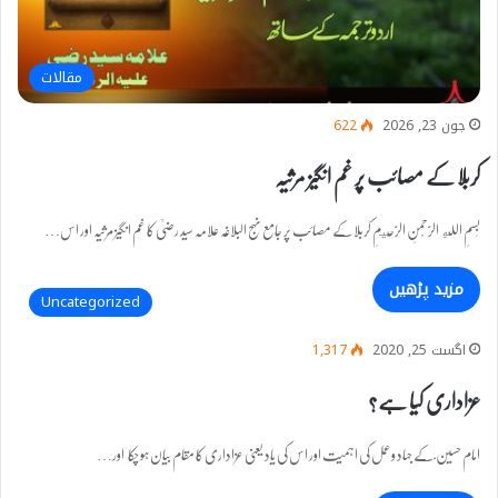
مقالات
جون 23, 2026
622
کربلا کے مصائب پر غم انگیز مرثیہ
بِسمِ اللهِ الرَّحْمنِ الرَّحِيمِ کربلا کے مصائب پر جامع نہج البلاغہ علامہ سید رضیؒ کا غم انگیز مرثیہ اور اس…
مزید پڑھیں
Uncategorized
اگست 25, 2020
1,317
عزاداری کیا ہے؟
امام حسین ؑ کے جہاد وعمل کی اہمیت اور اس کی یاد یعنی عزاداری کا مقام بیان ہو چکا اور…