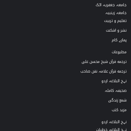
جامعہ جعفریہ اٹک
k
g
b
o
جامعہ زینبیہ
تعلیم و تربیت
r
e
o
نشر و اشاعت
a
k
ہمارے کام
m
مطبوعات
ترجمه قرآن شیخ محسن علی
ترجمه قرآن علامہ نقن صاحب
نہج البلاغہ اردو
صحیفہ کاملہ
شمع زندگی
مزید کتب
نہج البلاغہ اردو
نہج البلاغہ خطبات