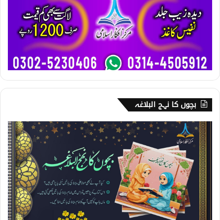
بچوں کا نہج البلاغہ