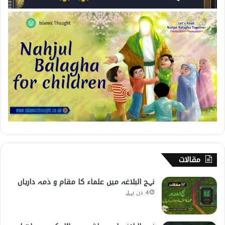
مقالات
نہج البلاغہ میں علماء کا مقام و ذمہ داریاں
4 دن پہلے