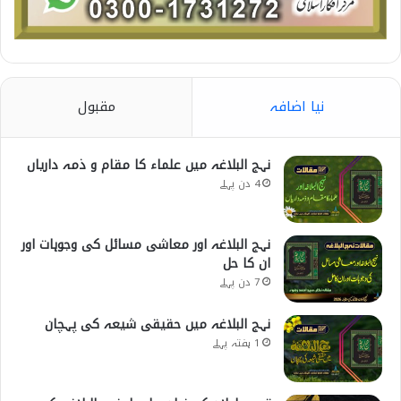
نیا اضافہ
مقبول
نہج البلاغہ میں علماء کا مقام و ذمہ داریاں
4 دن پہلے
نہج البلاغہ اور معاشی مسائل کی وجوہات اور
ان کا حل
7 دن پہلے
نہج البلاغہ میں حقیقی شیعہ کی پہچان
1 ہفتہ پہلے