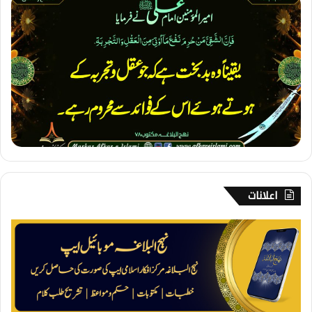
1
4
4
۔
ب
د
ب
خ
ت
اعلانات