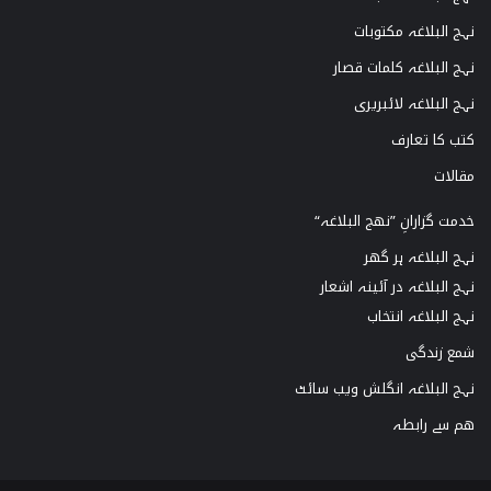
نہج البلاغہ مکتوبات
نہج البلاغہ کلمات قصار
نہج البلاغہ لائبریری
کتب کا تعارف
مقالات
خدمت گزارانِ ”نھج البلاغہ“
نہج البلاغہ ہر گھر
نہج البلاغہ در آئینہ اشعار
نہج البلاغہ انتخاب
شمع زندگی
نہج البلاغہ انگلش ویب سائٹ
ھم سے رابطہ