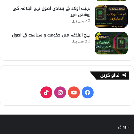
تربیت اولاد کے بنیادی اصول نہج البلاغہ کی
روشنی میں
2 ہفتے پہلے
نہج البلاغہ میں حکومت و سیاست کے اصول
2 ہفتے پہلے
فالو کریں
T
I
Y
F
i
n
o
a
k
s
u
c
سرورق
T
t
T
e