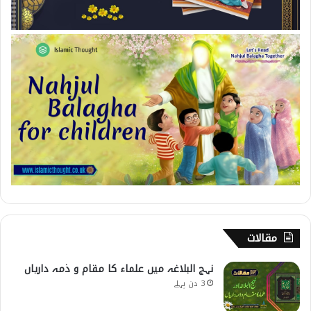
مقالات
نہج البلاغہ میں علماء کا مقام و ذمہ داریاں
3 دن پہلے