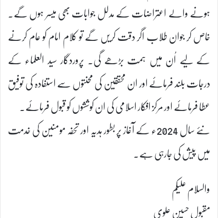
ہونے والے اعتراضات کے مدلل جوابات بھی میسر ہوں گے۔
خاص کر جوان طلاب اگر دقت کریں گے تو کلام امام کو عام کرنے
کے لیے اُن میں ہمت بڑھے گی۔ پروردگار سید العلماء کے
درجات بلند فرمائے اور ان محققین کی محنتوں سے استفادہ کی توفیق
عطا فرمائے اور مرکز افکار اسلامی کی ان کوششوں کو قبول فرمائے۔
نئے سال 2024ء کے آغاز پر بطور ہدیہ اور تحفہ مومنین کی خدمت
میں پیش کی جارہی ہے۔
والسلام علیکم
مقبول حسین علوی