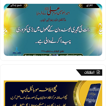
6
2
۔
ن
ی
ن
د
اعلانات