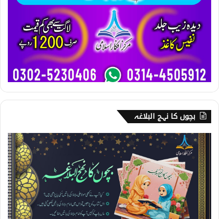
بچوں کا نہج البلاغہ