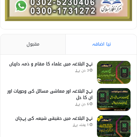
نیا اضافہ
مقبول
نہج البلاغہ میں علماء کا مقام و ذمہ داریاں
3 دن پہلے
نہج البلاغہ اور معاشی مسائل کی وجوہات اور
ان کا حل
6 دن پہلے
نہج البلاغہ میں حقیقی شیعہ کی پہچان
1 ہفتہ پہلے