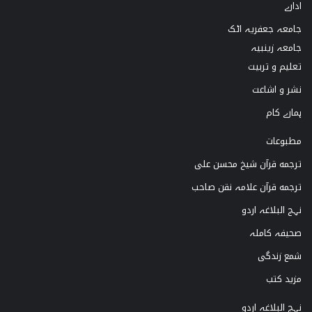
ادارے
o
a
u
b
جامعہ جعفریہ اٹک
k
g
b
o
جامعہ زینبیہ
تعلیم و تربیت
r
e
o
نشر و اشاعت
a
k
ہمارے کام
m
مطبوعات
ترجمه قرآن شیخ محسن علی
ترجمه قرآن علامہ نقن صاحب
نہج البلاغہ اردو
صحیفہ کاملہ
شمع زندگی
مزید کتب
نہج البلاغہ اردو