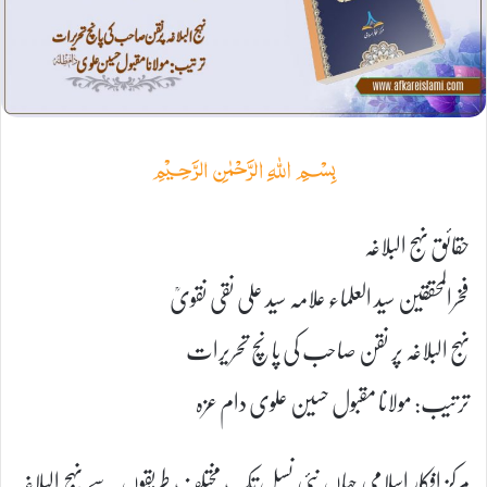
﷽
حقائق نہج البلاغہ
فخرالمحققین سید العلماء علامہ سید علی نقی نقویؒ
نہج البلاغہ پر نقن صاحب کی پانچ تحریرات
ترتیب: مولانا مقبول حسین علوی دام عزہ
مرکز افکار اسلامی جہاں نئی نسل تک مختلف طریقوں سے نہج البلاغہ