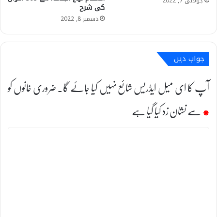
جولائی 7, 2022
کی شرح
دسمبر 8, 2022
جواب دیں
آپ کا ای میل ایڈریس شائع نہیں کیا جائے گا۔
ضروری خانوں کو
*
سے نشان زد کیا گیا ہے
ت
ب
ص
ر
ہ
*