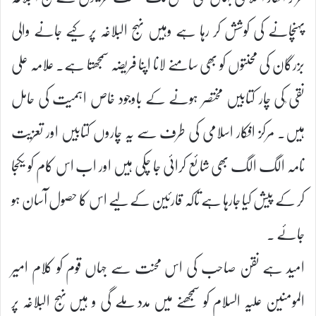
پہنچانے کی کوشش کر رہا ہے وہیں نہج البلاغہ پر کیے جانے والی
بزرگان کی محنتوں کو بھی سامنے لانا اپنا فریضہ سمجھتا ہے۔ علامہ علی
نقی ؒکی چار کتابیں مختصر ہونے کے باوجود خاص اہمیت کی حامل
ہیں۔ مرکز افکار اسلامی کی طرف سے یہ چاروں کتابیں اور تعزیت
نامہ الگ الگ بھی شائع کرائی جا چکی ہیں اور اب اس کام کو یکجا
کر کے پیش کیا جارہا ہے تاکہ قارئین کے لیے اس کا حصول آسان ہو
جائے ۔
امید ہے نقن صاحب کی اس محنت سے جہاں قوم کو کلام امیر
المومنین علیہ السلام کو سمجھنے میں مدد ملے گی و ہیں نہج البلاغہ پر