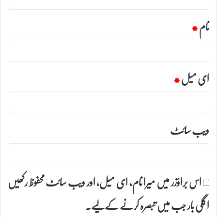
نام
*
ای میل
*
ویب‌ سائٹ
اس براؤزر میں میرا نام، ای میل، اور ویب سائٹ محفوظ رکھیں
اگلی بار جب میں تبصرہ کرنے کےلیے۔