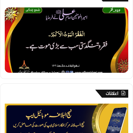
2
5
4
۔
ف
ق
ر
اعلانات