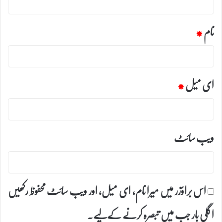
نام
*
ای میل
*
ویب‌ سائٹ
اس براؤزر میں میرا نام، ای میل، اور ویب سائٹ محفوظ رکھیں
اگلی بار جب میں تبصرہ کرنے کےلیے۔