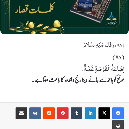
(۱۱٨) وَ قَالَ عَلَیْهِ السَّلَامُ
(۱۱۸)
اِضَاعَةُ الْفُرْصَةِ غُصَّةٌ.
موقع کو ہاتھ سے جانے دینا رنج و اندوہ کا باعث ہوتا ہے۔
Share via Email
VKontakte
Reddit
Pinterest
Tumblr
LinkedIn
Print