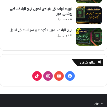
تربیت اولاد کے بنیادی اصول نہج البلاغہ کی
روشنی میں
2 ہفتے پہلے
نہج البلاغہ میں حکومت و سیاست کے اصول
2 ہفتے پہلے
فالو کریں
T
I
Y
F
i
n
o
a
k
s
u
c
سرورق
T
t
T
e