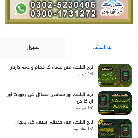
نیا اضافہ
مقبول
نہج البلاغہ میں علماء کا مقام و ذمہ داریاں
2 دن پہلے
نہج البلاغہ اور معاشی مسائل کی وجوہات اور
ان کا حل
5 دن پہلے
نہج البلاغہ میں حقیقی شیعہ کی پہچان
1 ہفتہ پہلے