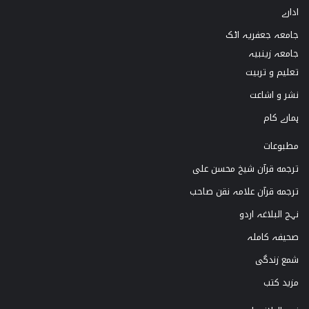
ادارے
o
a
u
b
جامعہ جعفریہ اٹک
k
g
b
o
جامعہ زینبیہ
تعلیم و تربیت
r
e
o
نشر و اشاعت
a
k
ہمارے کام
m
مطبوعات
ترجمه قرآن شیخ محسن علی
ترجمه قرآن علامہ نقن صاحب
نہج البلاغہ اردو
صحیفہ کاملہ
شمع زندگی
مزید کتب