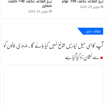
نہج البلاغہ حکمت 199: عوام
نہج البلاغہ حکمت 140: کفایت
شعاری
جنوری 29, 2024
جنوری 29, 2024
جواب دیں
آپ کا ای میل ایڈریس شائع نہیں کیا جائے گا۔
ضروری خانوں کو
*
سے نشان زد کیا گیا ہے
ت
ب
ص
ر
ہ
*