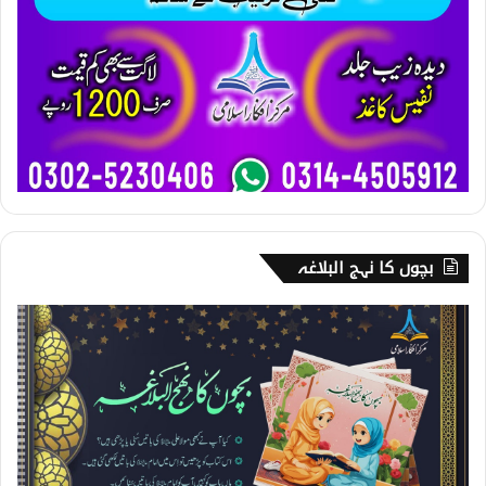
بچوں کا نہج البلاغہ