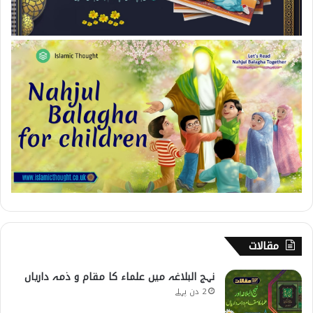
مقالات
نہج البلاغہ میں علماء کا مقام و ذمہ داریاں
2 دن پہلے