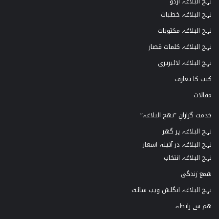
نہج البلاغہ اردو
نہج البلاغہ خطبات
نہج البلاغہ مکتوبات
نہج البلاغہ کلمات قصار
نہج البلاغہ لائبریری
کتب کا تعارف
مقالات
خدمت گزارانِ ”نھج البلاغہ“
نہج البلاغہ ہر گھر
نہج البلاغہ در آئینہ اشعار
نہج البلاغہ انتخاب
شمع زندگی
نہج البلاغہ انگلش ویب سائٹ
ھم سے رابطہ