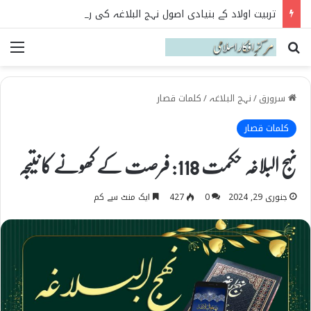
تربیت اولاد کے بنیادی اصول نہج البلاغہ کی روشنی میں
Search for
می
سرورق
/
نہج البلاغہ
/
کلمات قصار
کلمات قصار
نہج البلاغہ حکمت 118: فرصت کے کھونے کا نتیجہ
جنوری 29, 2024
0
427
ایک منٹ سے کم