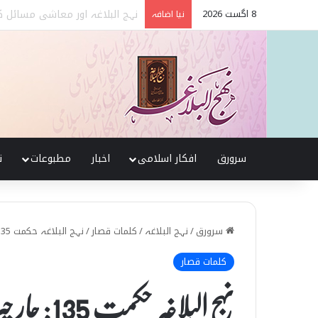
8 اگست 2026
نہج البلاغہ میں حقیقی شیعہ 
نیا اضافہ
سرورق
افکار اسلامی
اخبار
مطبوعات
ن
سرورق
/
نہج البلاغہ
/
کلمات قصار
/
نہج البلاغہ حکمت 135: چار چیزیں
کلمات قصار
نہج البلاغہ حکمت 135: چار چیزیں