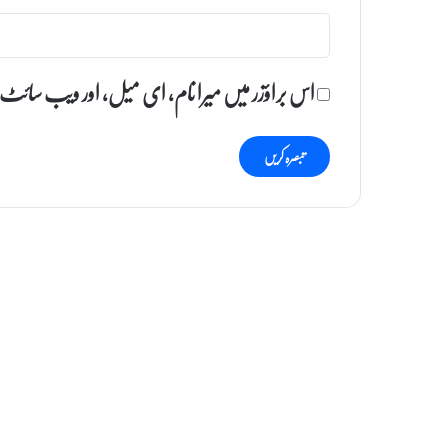
اس براؤزر میں میرا نام، ای میل، اور ویب سائٹ