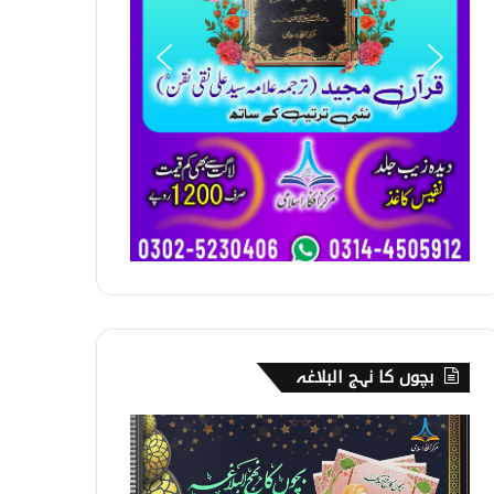
بچوں کا نہج البلاغہ