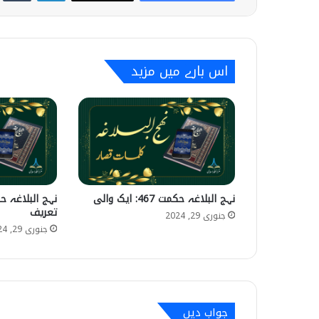
اس بارے میں مزید
نہج البلاغہ حکمت 467: ایک والی
تعریف
جنوری 29, 2024
جنوری 29, 2024
جواب دیں