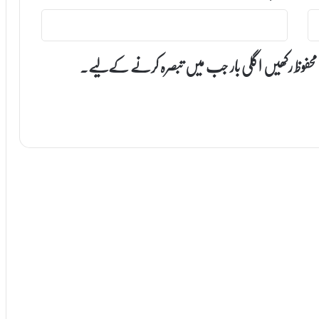
 محفوظ رکھیں اگلی بار جب میں تبصرہ کرنے کےلیے۔