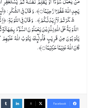
مَنْ یَّعْمَلْ سُوْٓءًا اَوْ یَظْلِمْ نَفْسَهٗ ثُمَّ یَسْتَغْفِرِ اللّ
یَجِدِ اللّٰهَ غَفُوْرًا رَّحِیْمًا۝﴾، وَ قَالَ فِی الشُّكْرِ: ﴿ل
شَكَرْتُمْ لَاَزِیْدَنَّكُمْ﴾، وَ قَالَ فِی التَّوْبَةِ: ﴿اِنَّ
التَّوْبَةُ عَلَی اللّٰهِ لِلَّذِیْنَ یَعْمَلُوْنَ السُّوْٓءَ بِجَهَالَةٍ ثُ
یَتُوْبُوْنَ مِنْ قَرِیْبٍ فَاُولٰٓىِٕكَ یَتُوْبُ اللّٰهُ عَلَیْهِمْ ؕ
كَانَ اللّٰهُ عَلِیْمًا حَكِیْمًا۝﴾.
umblr
LinkedIn
X
Facebook