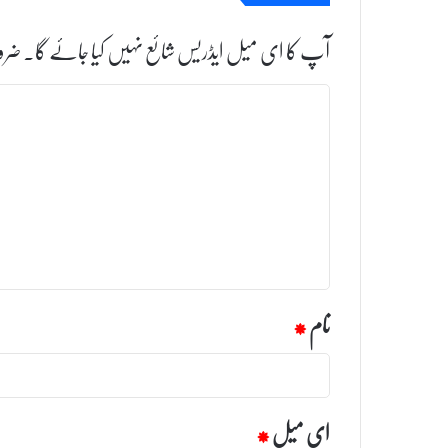
آپ کا ای میل ایڈریس شائع نہیں کیا جائے گا۔
ضرو
ت
ب
ص
ر
ہ
*
نام
*
ای میل
*