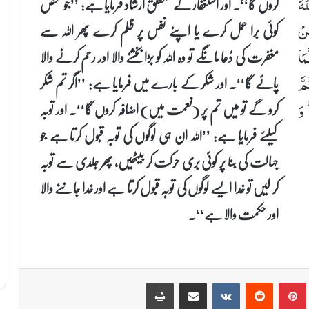
کروں گا‘‘۔ اور استغفار کے متعلق ارشاد فرمایا ہے: ’’جو شخص
ٰهَ
کوئی برا عمل کرے یا اپنے نفس پر ظلم کرے پھر اللہ سے
َىِٕنْ
مغفرت کی دُعا مانگے تو وہ اللہ کو بڑا بخشنے والا اور رحم کرنے والا
مَا
پائے گا‘‘۔ اور شکر کے بارے میں فرمایا ہے: ’’اگر تم شکر
مَّ
کرو گے تو میں تم پر (نعمت میں) اضافہ کروں گا‘‘۔ اور توبہ
 وَ
کیلئے فرمایا ہے: ’’اللہ ان ہی لوگوں کی توبہ قبول کرتا ہے جو
جہالت کی بنا پر کوئی بری حرکت کر بیٹھیں، پھر جلدی سے توبہ
کر لیں تو خدا ایسے لوگوں کی توبہ قبول کرتا ہے اور خدا جاننے والا
اور حکمت والا ہے‘‘۔
Print
Share via Email
VKontakte
Reddit
Pinterest
T