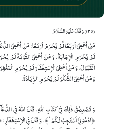
(۱٣٥) وَ قَالَ عَلَیْهِ السَّلَامُ
مَنْ اُعْطِیَ اَرْبَعًا لَّمْ یُحْرَمْ اَرْبَعًا: مَنْ اُعْطِیَ الدُّعَا
لَمْ یُحْرَمِ الْاِجَابَةَ، وَ مَنْ اُعْطِیَ التَّوْبَةَ لَمْ یُحْر
الْقَبُوْلَ، وَ مَنْ اُعْطِیَ الْاِسْتِغْفَارَ لَمْ یُحْرَمِ الْمَغْفِرَ
وَ مَنْ اُعْطِیَ الشُّكْرَ لَمْ یُحْرَمِ الزِّیَادَةَ.
وَ تَصْدِیْقُ ذٰلِكَ فِیْ كتَابِ اللهِ، قَالَ اللهُ فِی الدُّعَآ
﴿ادْعُوْنِیْۤ اَسْتَجِبْ لَكُمْ ؕ ﴾، وَ قَالَ فِی الْاِسْتِغْفَارِ: 