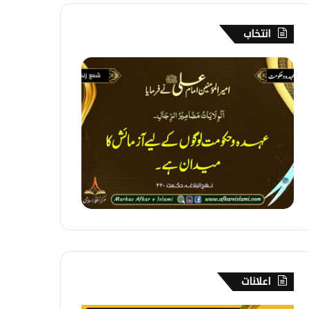
انتخاب
3
5
6
۔
ع
ہ
د
ہ
و
ح
ک
و
م
ت
اعلانات