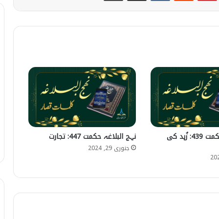
نہج البلاغہ حکمت 439: زُہد کی
نہج البلاغہ حکمت 447: تجارت
جنوری 29, 2024