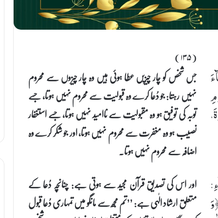
(۱۳۵)
جس شخص کو چار چیزیں عطا ہوئی ہیں وہ چار چیزوں سے محروم
ٓءَ
نہیں رہتا: جو دُعا کرے وہ قبولیت سے محروم نہیں ہوتا، جسے
َمِ
توبہ کی توفیق ہو وہ مقبولیت سے ناامید نہیں ہوتا، جسے استغفار
ةَ،
نصیب ہو وہ مغفرت سے محروم نہیں ہوتا، اور جو شکر کرے وہ
اضافہ سے محروم نہیں ہوتا۔
اور اس کی تصدیق قرآن مجید سے ہوتی ہے: چنانچہ دُعا کے
ءِ:
متعلق ارشاد الٰہی ہے: ’’تم مجھ سے مانگو میں تمہاری دُعا قبول
﴿وَ