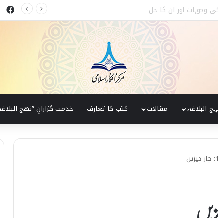
ok
کی پہچان
ہج البلاغہ
مقالات
کتب کا تعارف
خدمت گزارانِ ”نھج البلاغہ