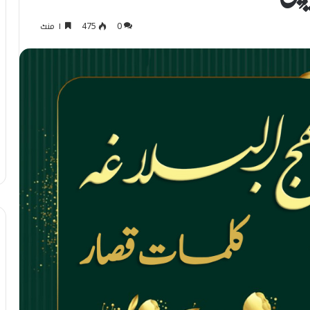
0
475
۱ منٹ