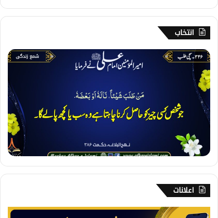
انتخاب
3
4
6
۔
س
چ
ی
ط
ل
ب
اعلانات