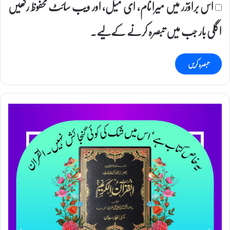
اس براؤزر میں میرا نام، ای میل، اور ویب سائٹ محفوظ رکھیں
اگلی بار جب میں تبصرہ کرنے کےلیے۔