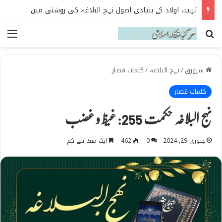
نہج البلاغہ میں حکومت و سیاست کے اصول
Search for
می
سرورق
/
نہج البلاغہ
/
کلمات قصار
کلمات قصار
نہج البلاغہ حکمت 255: غیظ و غضب
جنوری 29, 2024
0
462
ایک منٹ سے کم