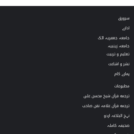
k
s
u
c
سرورق
T
t
T
e
ادارے
o
a
u
b
جامعہ جعفریہ اٹک
k
g
b
o
جامعہ زینبیہ
تعلیم و تربیت
r
e
o
نشر و اشاعت
a
k
ہمارے کام
m
مطبوعات
ترجمه قرآن شیخ محسن علی
ترجمه قرآن علامہ نقن صاحب
نہج البلاغہ اردو
صحیفہ کاملہ