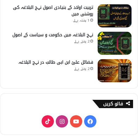
تربیت اولاد کے بنیادی اصول نہج البلاغہ کی
روشنی میں
1 ہفتہ پہلے
نہج البلاغہ میں حکومت و سیاست کے اصول
2 ہفتے پہلے
فضائل علیؑ ابن ابی طالبؑ در نہج البلاغہ
2 ہفتے پہلے
فالو کریں
T
I
Y
F
i
n
o
a