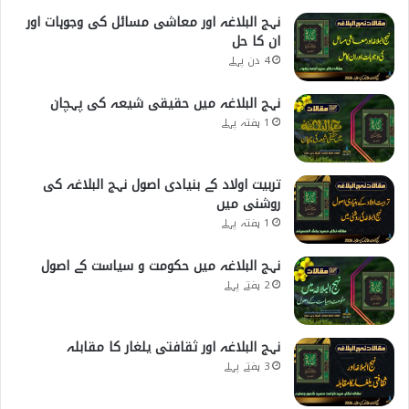
نہج البلاغہ اور معاشی مسائل کی وجوہات اور
ان کا حل
4 دن پہلے
نہج البلاغہ میں حقیقی شیعہ کی پہچان
1 ہفتہ پہلے
تربیت اولاد کے بنیادی اصول نہج البلاغہ کی
روشنی میں
1 ہفتہ پہلے
نہج البلاغہ میں حکومت و سیاست کے اصول
2 ہفتے پہلے
نہج البلاغہ اور ثقافتی یلغار کا مقابلہ
3 ہفتے پہلے