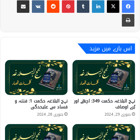
Share via Email
VKontakte
Reddit
Pinterest
Tumblr
LinkedIn
Print
اس بارے میں مزید
نہج البلاغہ حکمت 349: اچھے اور
نہج البلاغہ حکمت 1: فتنہ و
بُرے اوصاف
فساد سے علیحدگی
جنوری 29, 2024
جنوری 28, 2024