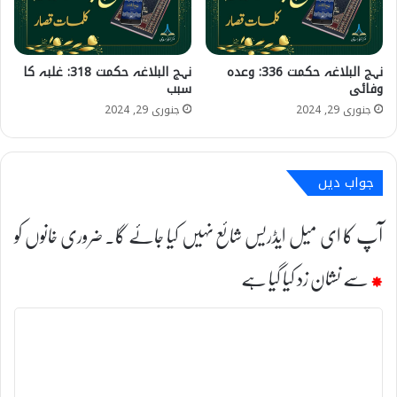
نہج البلاغہ حکمت 336: وعدہ
نہج البلاغہ حکمت 318: غلبہ کا
وفائی
سبب
جنوری 29, 2024
جنوری 29, 2024
جواب دیں
آپ کا ای میل ایڈریس شائع نہیں کیا جائے گا۔
ضروری خانوں کو
*
سے نشان زد کیا گیا ہے
ت
ب
ص