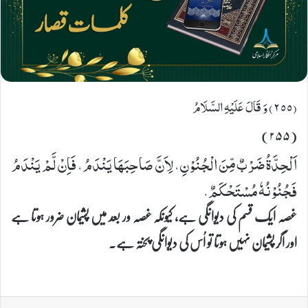
(٢٥٥) وَ قَالَ عَلَیْهِ السَّلَامُ
(۲۵۵)
اَلْحِدَّةُ ضَرْبٌ مِّنَ الْجُنُوْنِ، لِاَنَّ صَاحِبَهَا یَنْدَمُ، فَاِنْ لَّمْ یَنْدَمُ
فَجُنُوْنُهٗ مُسْتَحْكَمٌ.
غصہ ایک قسم کی دیوانگی ہے، کیونکہ غصہ ور بعد میں پشیمان ضرور ہوتا ہے
اور اگر پشیمان نہیں ہوتا تو اُس کی دیوانگی پختہ ہے۔