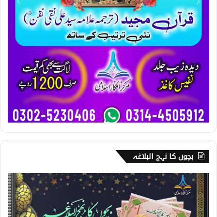
بچوں کا نہج البلاغہ