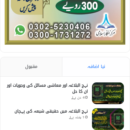
نیا اضافہ
مقبول
نہج البلاغہ اور معاشی مسائل کی وجوہات اور
ان کا حل
4 دن پہلے
نہج البلاغہ میں حقیقی شیعہ کی پہچان
1 ہفتہ پہلے