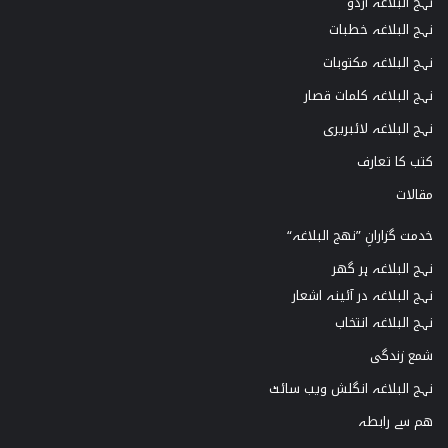
نہج البلاغہ اردو
نہج البلاغہ خطبات
نہج البلاغہ مکتوبات
نہج البلاغہ کلمات قصار
نہج البلاغہ لائبریری
کتب کا تعارف
مقالات
خدمت گزارانِ ”نھج البلاغہ“
نہج البلاغہ ہر گھر
نہج البلاغہ در آئینہ اشعار
نہج البلاغہ انتخاب
شمع زندگی
نہج البلاغہ انگلش ویب سائٹ
ھم سے رابطہ