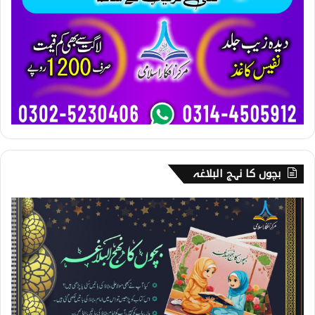
بچوں کا نہج البلاغہ