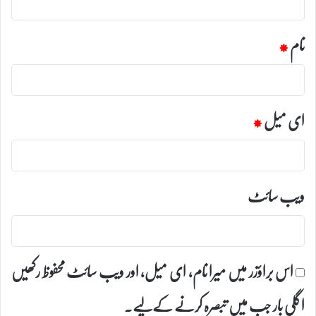
نام
*
ای میل
*
ویب‌ سائٹ
اس براؤزر میں میرا نام، ای میل، اور ویب سائٹ محفوظ رکھیں
اگلی بار جب میں تبصرہ کرنے کےلیے۔