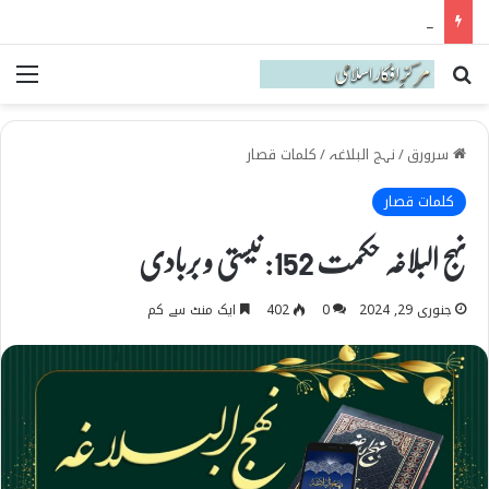
نہج البلاغہ میں حقیقی شیعہ کی پہچان
Search for
می
سرورق
/
نہج البلاغہ
/
کلمات قصار
کلمات قصار
نہج البلاغہ حکمت 152: نیستی و بربادی
جنوری 29, 2024
0
402
ایک منٹ سے کم