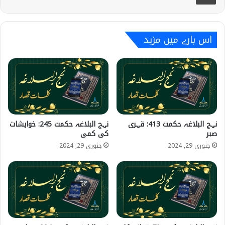
اس بارے میں مزید
نہج البلاغہ حکمت 413: قہری
نہج البلاغہ حکمت 245: خواہشات
صبر
کی کمی
جنوری 29, 2024
جنوری 29, 2024