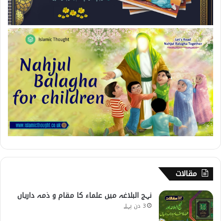
مقالات
نہج البلاغہ میں علماء کا مقام و ذمہ داریاں
3 دن پہلے