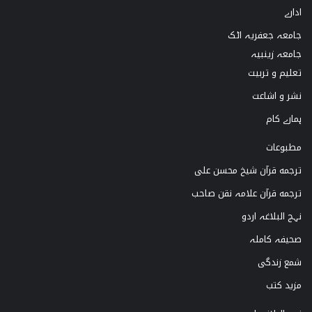
ادارے
o
a
u
b
جامعہ جعفریہ اٹک
k
g
b
o
جامعہ زینبیہ
تعلیم و تربیت
r
e
o
نشر و اشاعت
a
k
ہمارے کام
m
مطبوعات
ترجمه قرآن شیخ محسن علی
ترجمه قرآن علامہ نقن صاحب
نہج البلاغہ اردو
صحیفہ کاملہ
شمع زندگی
مزید کتب