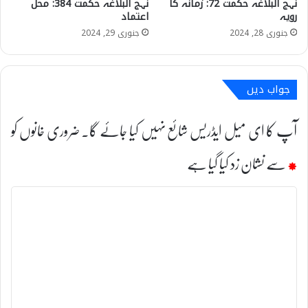
نہج البلاغہ حکمت 72: زمانہ کا
نہج البلاغہ حکمت 384: محل
رویہ
اعتماد
جنوری 28, 2024
جنوری 29, 2024
جواب دیں
آپ کا ای میل ایڈریس شائع نہیں کیا جائے گا۔
ضروری خانوں کو
*
سے نشان زد کیا گیا ہے
ت
ب
ص
ر
ہ
*