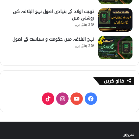
تربیت اولاد کے بنیادی اصول نہج البلاغہ کی
روشنی میں
2 ہفتے پہلے
نہج البلاغہ میں حکومت و سیاست کے اصول
2 ہفتے پہلے
فالو کریں
T
I
Y
F
i
n
o
a
k
s
u
c
سرورق
T
t
T
e