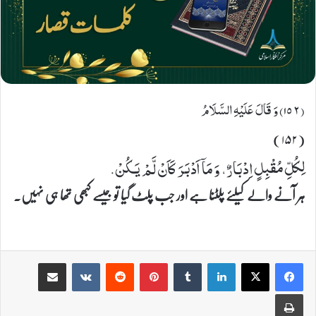
(۱٥٢) وَ قَالَ عَلَیْهِ السَّلَامُ
(۱۵۲)
لِكُلِّ مُقْبِلٍ اِدْبَارٌ، وَ مَاۤ اَدْبَرَ كَاَنْ لَّمْ یَكُنْ.
ہر آنے والے کیلئے پلٹنا ہے اور جب پلٹ گیا تو جیسے کبھی تھا ہی نہیں۔
Share via Email
VKontakte
Reddit
Pinterest
Tumblr
LinkedIn
Print