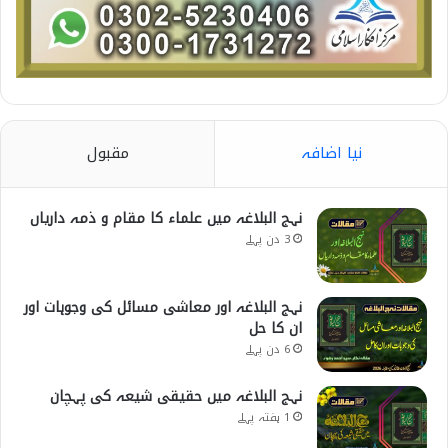
نیا اضافہ
مقبول
نہج البلاغہ میں علماء کا مقام و ذمہ داریاں
3 دن پہلے
نہج البلاغہ اور معاشی مسائل کی وجوہات اور
ان کا حل
6 دن پہلے
نہج البلاغہ میں حقیقی شیعہ کی پہچان
1 ہفتہ پہلے