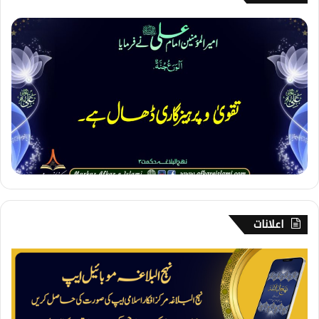
1
5
5
۔
پ
ر
ہ
ی
ز
گ
ا
ر
ی
اعلانات