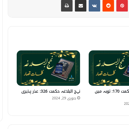
نہج البلاغہ حکمت 170: توبہ میں
نہج البلاغہ حکمت 326: عذر پذیری
جنوری 29, 2024