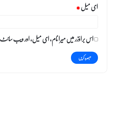
ای میل
*
اس براؤزر میں میرا نام، ای میل، اور ویب سائٹ