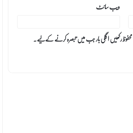
ویب‌ سائٹ
 محفوظ رکھیں اگلی بار جب میں تبصرہ کرنے کےلیے۔