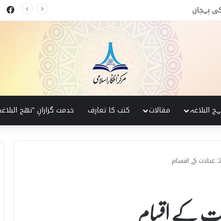
ok
 البلاغہ کی روشنی میں
ہج البلاغہ
مقالات
کتب کا تعارف
خدمت گزارانِ ”نھج البلاغہ