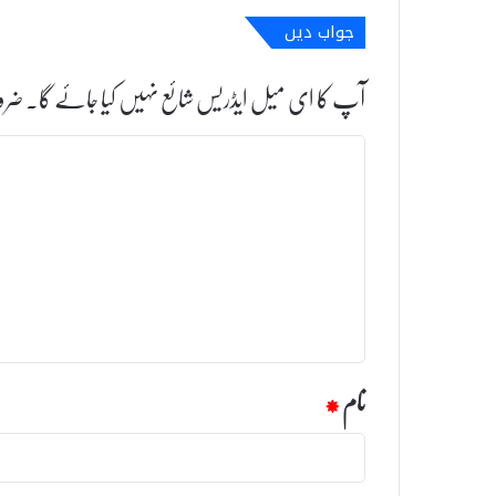
جواب دیں
آپ کا ای میل ایڈریس شائع نہیں کیا جائے گا۔
ضرو
ت
ب
ص
ر
ہ
*
نام
*