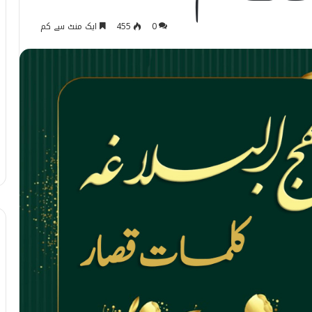
0
455
ایک منٹ سے کم