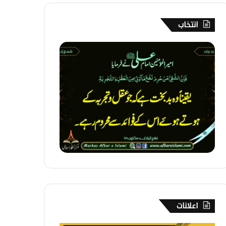
انتخاب
1
4
4
۔
ب
د
ب
خ
ت
اعلانات