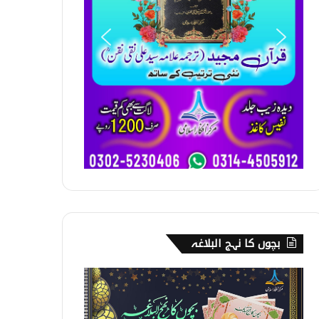
بچوں کا نہج البلاغہ