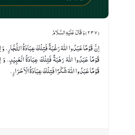
(٢٣٧) وَ قَالَ عَلَیْهِ السَّلَامُ
اِنَّ قَوْمًا عَبَدُوا اللهَ رَغْبَةً فَتِلْكَ عِبَادَةُ التُّجَّارِ، وَ اِ
قَوْمًا عَبَدُوا اللهَ رَهْبَةً فَتِلْكَ عِبَادَةُ الْعَبِیْدِ، وَ اِ
قَوْمًا عَبَدُوا اللهَ شُكْرًا فَتِلْكَ عِبَادَةُ الْاَحْرَارِ.
umblr
LinkedIn