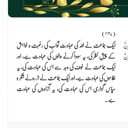
(۲۳۷)
ایک جماعت نے اللہ کی عبادت ثواب کی رغبت و خواہش
نَّ
کے پیشِ نظر کی، یہ سودا کرنے والوں کی عبادت ہے، اور
نَّ
ایک جماعت نے خوف کی وجہ سے اس کی عبادت کی، یہ
غلاموں کی عبادت ہے، اور ایک جماعت نے از روئے شکر و
سپاس گزاری اس کی عبادت کی، یہ آزادوں کی عبادت
ہے۔
Print
Share via Email
VKontakte
Reddit
Pinterest
T