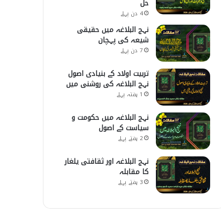
حل
4 دن پہلے
نہج البلاغہ میں حقیقی
شیعہ کی پہچان
7 دن پہلے
تربیت اولاد کے بنیادی اصول
نہج البلاغہ کی روشنی میں
1 ہفتہ پہلے
نہج البلاغہ میں حکومت و
سیاست کے اصول
2 ہفتے پہلے
نہج البلاغہ اور ثقافتی یلغار
کا مقابلہ
3 ہفتے پہلے