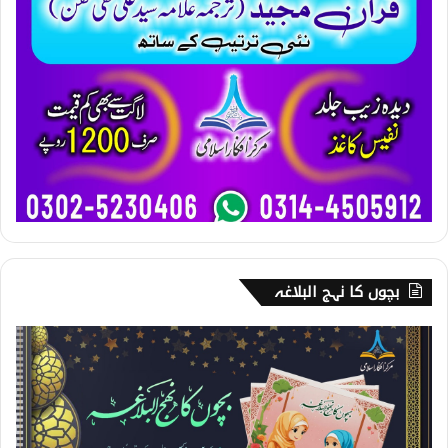
بچوں کا نہج البلاغہ