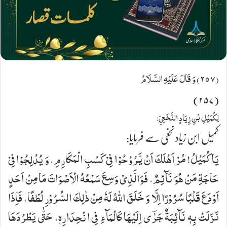
(٢٥٧) وَ قَالَ عَلَیْهِ السَّلَامُ
(۲۵۷)
لِكُمَیْلِ بْنِ زِیَادٍ النَّخَعِیِّ:
کمیل ابن زیاد نخعی سے فرمایا:
یَا كُمَیْلُ! مُرْ اَهْلَكَ اَنْ یَّرُوْحُوْا فِیْ كَسْبِ الْمَكَارِمِ، وَ یُدْلِجُوْا فِیْ
حَاجَةِ مَنْ هُوَ نَآئِمٌ، فَوَالَّذِیْ وَسِعَ سَمْعُهُ الْاَصْوَاتَ مَا مِنْ اَحَدٍ
اَوْدَعَ قَلْبًا سُرُوْرًا اِلَّا وَ خَلَقَ اللهُ لَهٗ مِنْ ذٰلِكَ السُّرُوْرِ لُطْفًا، فَاِذَا
نَزَلَتْ بِهٖ نَآئِبَةٌ جَرٰۤى اِلَیْهَا كَالْمَآءِ فِی انْحِدَارِهٖ، حَتّٰى یَطْرُدَهَا