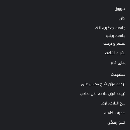
سرورق
T
t
T
e
ادارے
o
a
u
b
جامعہ جعفریہ اٹک
k
g
b
o
جامعہ زینبیہ
تعلیم و تربیت
r
e
o
نشر و اشاعت
a
k
ہمارے کام
m
مطبوعات
ترجمه قرآن شیخ محسن علی
ترجمه قرآن علامہ نقن صاحب
نہج البلاغہ اردو
صحیفہ کاملہ
شمع زندگی