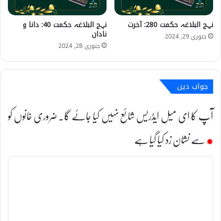
نہج البلاغہ حکمت 280: آخرت
نہج البلاغہ حکمت 40: دانا و
نادان
جنوری 29, 2024
جنوری 28, 2024
جواب دیں
آپ کا ای میل ایڈریس شائع نہیں کیا جائے گا۔
ضروری خانوں کو
*
سے نشان زد کیا گیا ہے
ت
ب
ص
ر