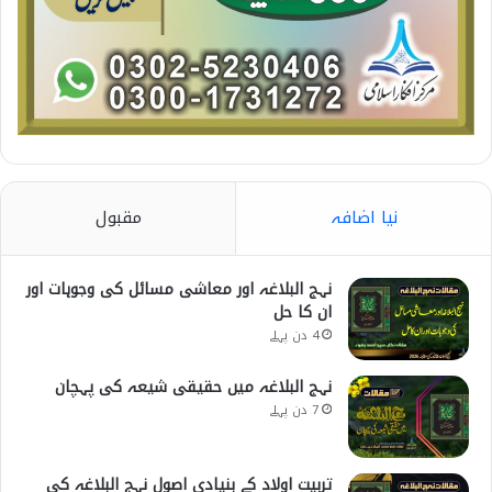
نیا اضافہ
مقبول
نہج البلاغہ اور معاشی مسائل کی وجوہات اور
ان کا حل
4 دن پہلے
نہج البلاغہ میں حقیقی شیعہ کی پہچان
7 دن پہلے
تربیت اولاد کے بنیادی اصول نہج البلاغہ کی