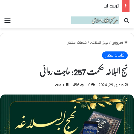
تربیت اولاد کے بنیادی اصول نہج البلاغہ کی روشنی میں
Search for
می
سرورق
/
نہج البلاغہ
/
کلمات قصار
کلمات قصار
نہج البلاغہ حکمت 257: حاجت روائی
جنوری 29, 2024
0
456
۱ منٹ