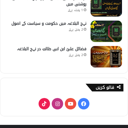
روشنی میں
1 ہفتہ پہلے
نہج البلاغہ میں حکومت و سیاست کے اصول
2 ہفتے پہلے
فضائل علیؑ ابن ابی طالبؑ در نہج البلاغہ
2 ہفتے پہلے
فالو کریں
T
I
Y
F
i
n
o
a
k
s
u
c