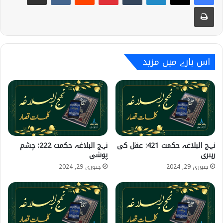
Print
اس بارے میں مزید
نہج البلاغہ حکمت 421: عقل کی
نہج البلاغہ حکمت 222: چشم
رہبری
پوشی
جنوری 29, 2024
جنوری 29, 2024