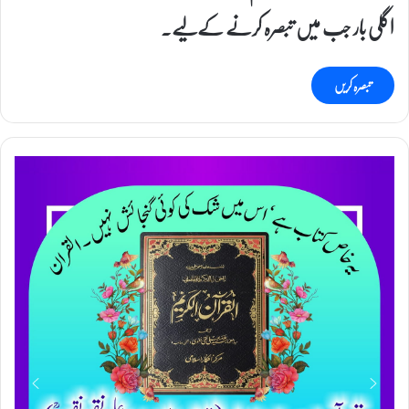
اگلی بار جب میں تبصرہ کرنے کےلیے۔