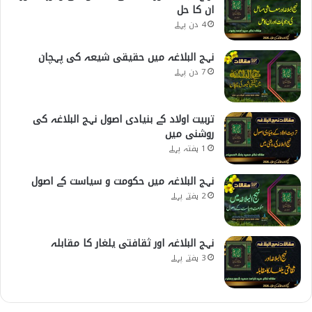
ان کا حل
4 دن پہلے
نہج البلاغہ میں حقیقی شیعہ کی پہچان
7 دن پہلے
تربیت اولاد کے بنیادی اصول نہج البلاغہ کی
روشنی میں
1 ہفتہ پہلے
نہج البلاغہ میں حکومت و سیاست کے اصول
2 ہفتے پہلے
نہج البلاغہ اور ثقافتی یلغار کا مقابلہ
3 ہفتے پہلے