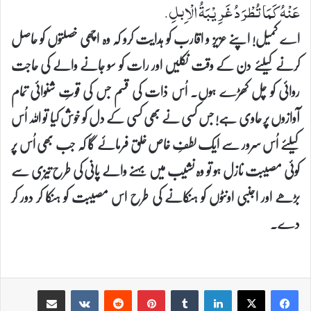
عَنْهُ كَمَا تُطْرَدُ غَرِیْبَةُ الْاِبلِ.
اے کمیل! اپنے عزیز و اقارب کو ہدایت کرو کہ وہ اچھی خصلتوں کو حاصل
کرنے کیلئے دن کے وقت نکلیں اور رات کو سو جانے والے کی حاجت
روائی کو چل کھڑے ہوں۔ اُس ذات کی قسم جس کی قوتِ شنوائی تمام
آوازوں پر حاوی ہے! جس کسی نے بھی کسی کے دل کو خوش کیا تو اللہ اُس
کیلئے اُس سرور سے ایک لطفِ خاص خلق فرمائے گا کہ جب بھی اُس پر
کوئی مصیبت نازل ہو تو وہ نشیب میں بہنے والے پانی کی طرح تیزی سے
بڑھے اور اجنبی اونٹوں کو ہنکانے کی طرح اس مصیبت کو ہنکا کر دور کر
دے۔
Share via Email
VKontakte
Reddit
Pinterest
Tumblr
LinkedIn