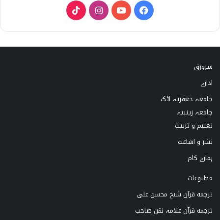
T
I
Y
F
i
n
o
a
k
s
u
c
سرورق
T
t
T
e
ادارے
o
a
u
b
جامعہ جعفریہ اٹک
k
g
b
o
جامعہ زینبیہ
تعلیم و تربیت
r
e
o
نشر و اشاعت
a
k
ہمارے کام
m
مطبوعات
ترجمه قرآن شیخ محسن علی
ترجمه قرآن علامہ نقن صاحب