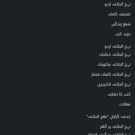
نہج البلاغہ اردو
صحیفہ کاملہ
شمع زندگی
مزید کتب
نہج البلاغہ اردو
نہج البلاغہ خطبات
نہج البلاغہ مکتوبات
نہج البلاغہ کلمات قصار
نہج البلاغہ لائبریری
کتب کا تعارف
مقالات
خدمت گزارانِ ”نھج البلاغہ“
نہج البلاغہ ہر گھر
نہج البلاغہ در آئینہ اشعار