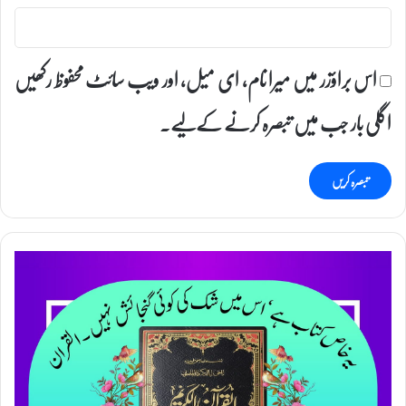
اس براؤزر میں میرا نام، ای میل، اور ویب سائٹ محفوظ رکھیں
اگلی بار جب میں تبصرہ کرنے کےلیے۔