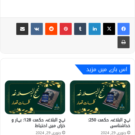
Share via Email
VKontakte
Reddit
Pinterest
Tumblr
LinkedIn
Print
اس بارے میں مزید
نہج البلاغہ حکمت 250:
نہج البلاغہ حکمت 128: بہار و
خداشناسی
خزاں میں احتیاط
جنوری 29, 2024
جنوری 29, 2024