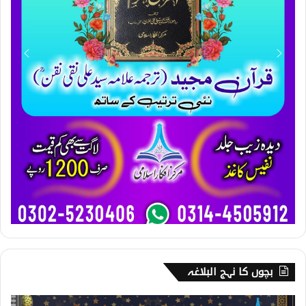
بچوں کا نہج البلاغہ