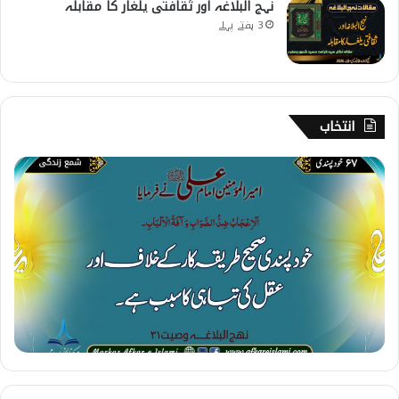
نہج البلاغہ اور ثقافتی یلغار کا مقابلہ
3 ہفتے پہلے
انتخاب
6
7
۔
خ
و
د
پ
س
ن
د
ی