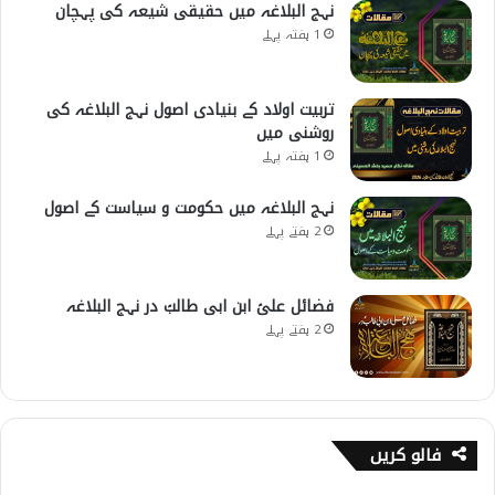
نہج البلاغہ میں حقیقی شیعہ کی پہچان
1 ہفتہ پہلے
تربیت اولاد کے بنیادی اصول نہج البلاغہ کی
روشنی میں
1 ہفتہ پہلے
نہج البلاغہ میں حکومت و سیاست کے اصول
2 ہفتے پہلے
فضائل علیؑ ابن ابی طالبؑ در نہج البلاغہ
2 ہفتے پہلے
فالو کریں