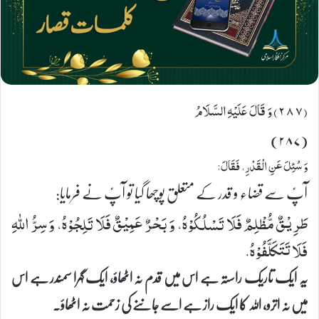
(٢٨٧) وَ قَالَ عَلَیْهِ السَّلَامُ
(۲۸۷)
وَ سُئِلَ عَنِ الْقَدْرِ، فَقَالَ:
آپؑ سے قضاء و قدر کے متعلق پوچھا گیا تو آپؑ نے فرمایا:
طَرِیْقٌ مُّظْلِمٌ فَلَا تَسْلُكُوْهُ، وَ بَحْرٌ عَمِیْقٌ فَلَا تَلِجُوْهُ، وَ سِرُّ اللهِ
فَلَا تَتَكَلَّفُوْهُ.
یہ ایک تاریک راستہ ہے اس میں قدم نہ اٹھاؤ، ایک گہرا سمندر ہے اس
میں نہ اترو، اللہ کا ایک راز ہے اسے جاننے کی زحمت نہ اٹھاؤ۔