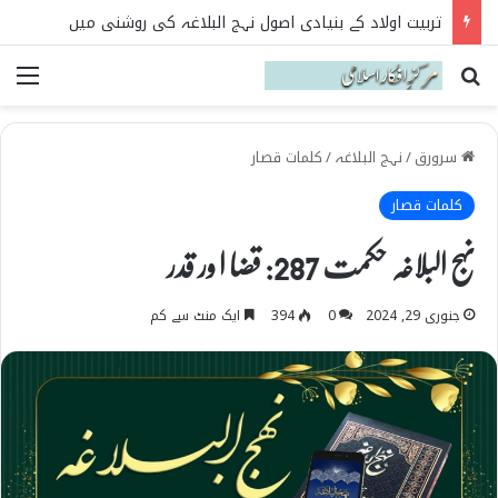
تربیت اولاد کے بنیادی اصول نہج البلاغہ کی روشنی میں
Search for
می
سرورق
/
نہج البلاغہ
/
کلمات قصار
کلمات قصار
نہج البلاغہ حکمت 287: قضا ا ور قدر
جنوری 29, 2024
0
394
ایک منٹ سے کم