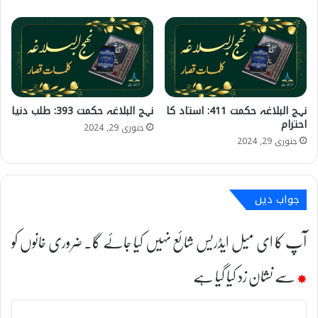
نہج البلاغہ حکمت 411: استاد کا
نہج البلاغہ حکمت 393: طلب دنیا
احترام
جنوری 29, 2024
جنوری 29, 2024
جواب دیں
آپ کا ای میل ایڈریس شائع نہیں کیا جائے گا۔
ضروری خانوں کو
*
سے نشان زد کیا گیا ہے
ت