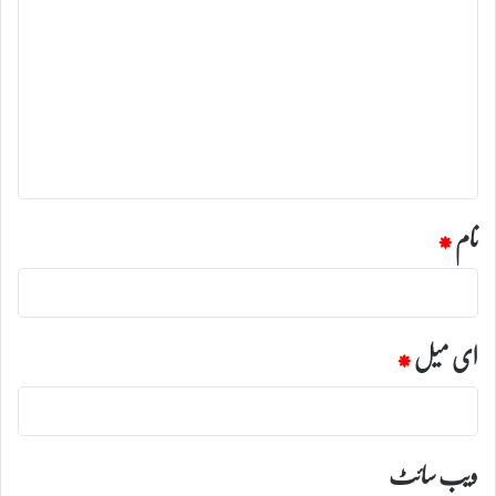
ب
ص
ر
ہ
*
نام
*
ای میل
*
ویب‌ سائٹ