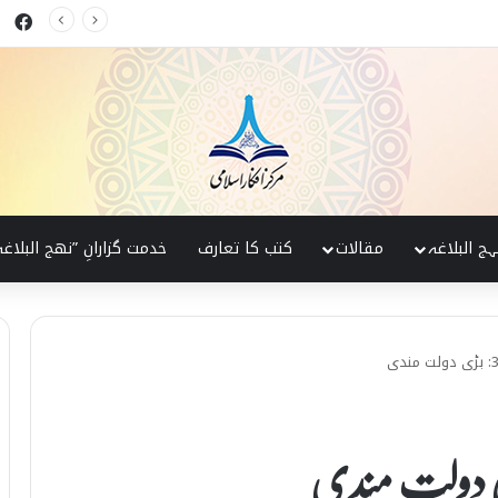
ok
کی پہچان
ہج البلاغہ
مقالات
کتب کا تعارف
خدمت گزارانِ ”نھج البلاغہ