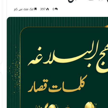
0
397
ایک منٹ سے کم