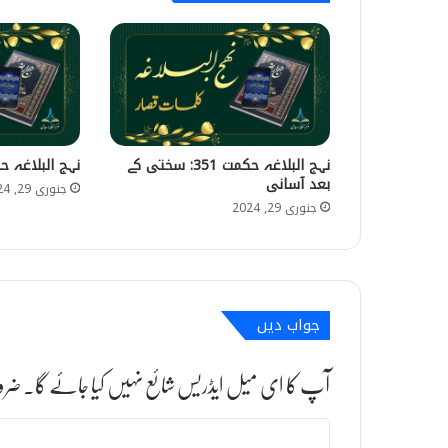
نہج البلاغہ حکمت 351: سختی کے
نہج البلاغہ حکمت 163: فقر
بعد آسانی
جنوری 29, 2024
جنوری 29, 2024
جواب دیں
آپ کا ای میل ایڈریس شائع نہیں کیا جائے گا۔
ضرو
ت