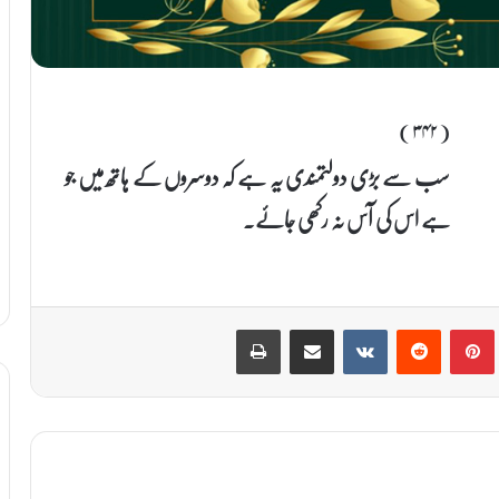
(۳۴۲)
سب سے بڑی دولتمندی یہ ہے کہ دوسروں کے ہاتھ میں جو
ہے اس کی آس نہ رکھی جائے۔
Print
Share via Email
VKontakte
Reddit
Pinterest
T