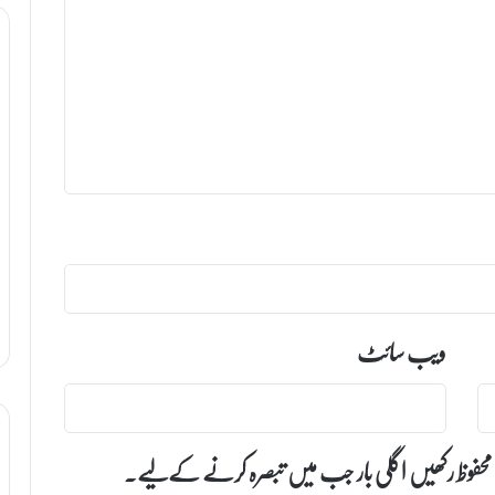
ویب‌ سائٹ
 محفوظ رکھیں اگلی بار جب میں تبصرہ کرنے کےلیے۔