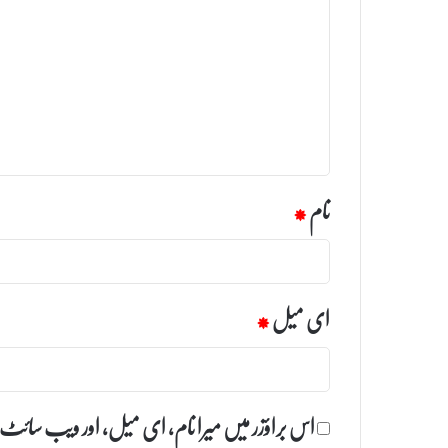
ب
ص
ر
ہ
*
نام
*
ای میل
*
اس براؤزر میں میرا نام، ای میل، اور ویب سائٹ