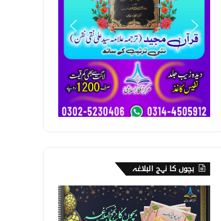
بچوں کا نہج البلاغہ