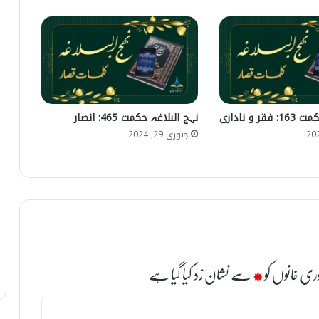
 و ناداری
نہج البلاغہ حکمت 465: انصار
جنوری 29, 2024
ری خانوں کو
*
سے نشان زد کیا گیا ہے