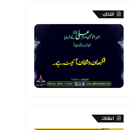
انتخاب
1
5
9
۔
ف
ک
ر
اعلانات