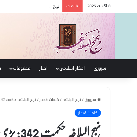
8 اگست 2026
نہج البلاغہ میں حقیقی شیعہ 
نیا اضافہ
سرورق
افکار اسلامی
اخبار
مطبوعات
ن
سرورق
/
نہج البلاغہ
/
کلمات قصار
/
نہج البلاغہ حکمت 342: بڑی دولت مندی
کلمات قصار
نہج البلاغہ حکمت 342: بڑی دولت مندی