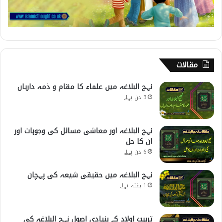
مقالات
نہج البلاغہ میں علماء کا مقام و ذمہ داریاں
3 دن پہلے
نہج البلاغہ اور معاشی مسائل کی وجوہات اور
ان کا حل
6 دن پہلے
نہج البلاغہ میں حقیقی شیعہ کی پہچان
1 ہفتہ پہلے
تربیت اولاد کے بنیادی اصول نہج البلاغہ کی