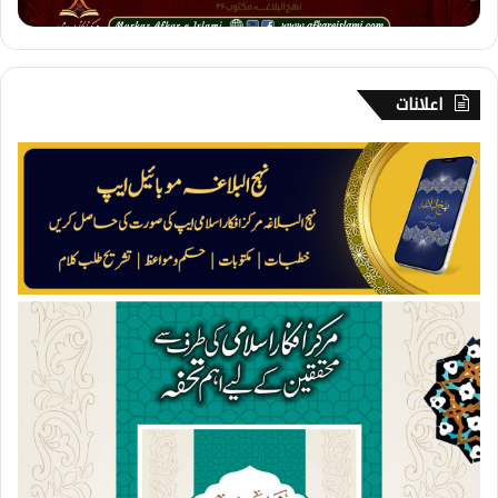
و
ر
ن
ر
م
اعلانات
ی