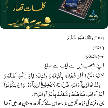
(٣٥٢) وَ قَالَ عَلَیْهِ السَّلَامُ
(۳۵۲)
لِبَعْضِ اَصْحَابِهٖ:
اپنے اصحاب میں سے ایک سے فرمایا:
لَا تَجْعَلَنَّ اَكْثَرَ شُغُلِكَ بِاَهْلِكَ وَ وَلَدِكَ: فَاِنْ یَّكُنْ اَهْلُكَ وَ
وَلَدُكَ اَوْلِیَآءَ اللهِ، فَاِنَّ اللهَ لَا یُضِیْعُ اَوْلِیَآءَهٗ، وَ اِنْ یَكُوْنُوْاۤ
اَعْدَآءَ اللهِ، فَمَا هَمُّكَ وَ شُغُلُكَ بِاَعْدَآءِ اللهِ؟!.
زن و فرزند کی زیادہ فکر میں نہ رہو، اس لئے کہ اگر وہ دوستانِ خدا ہیں تو خدا