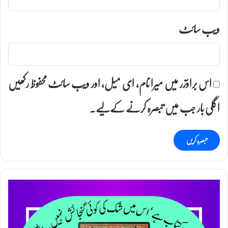
ویب‌ سائٹ
اس براؤزر میں میرا نام، ای میل، اور ویب سائٹ محفوظ رکھیں
اگلی بار جب میں تبصرہ کرنے کےلیے۔