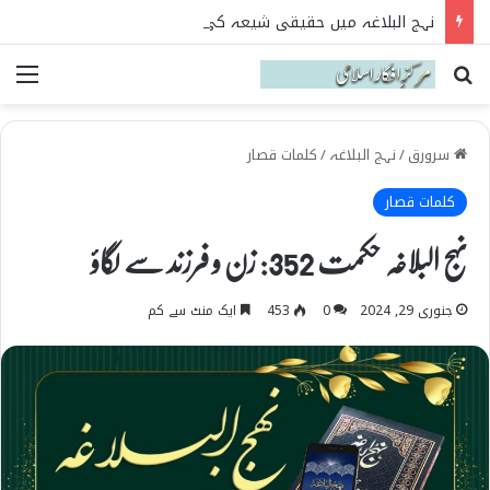
نہج البلاغہ میں حقیقی شیعہ کی پہچان
Search for
می
سرورق
/
نہج البلاغہ
/
کلمات قصار
کلمات قصار
نہج البلاغہ حکمت 352: زن و فرزند سے لگاؤ
جنوری 29, 2024
0
453
ایک منٹ سے کم