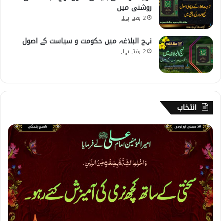
روشنی میں
2 ہفتے پہلے
نہج البلاغہ میں حکومت و سیاست کے اصول
2 ہفتے پہلے
انتخاب
1
1
1
۔
س
خ
ت
ی
ا