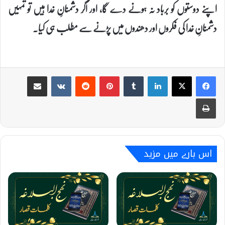
اپنے دوستوں کو برباد نہ ہونے دے گا، اور اگر دشمنانِ خدا ہیں تو تمہیں
دشمنانِ خدا کی فکروں اور دھندوں میں پڑنے سے مطلب ہی کیا۔
Share via Email
VKontakte
Reddit
Pinterest
Tumblr
LinkedIn
Print
اس بارے میں مزید