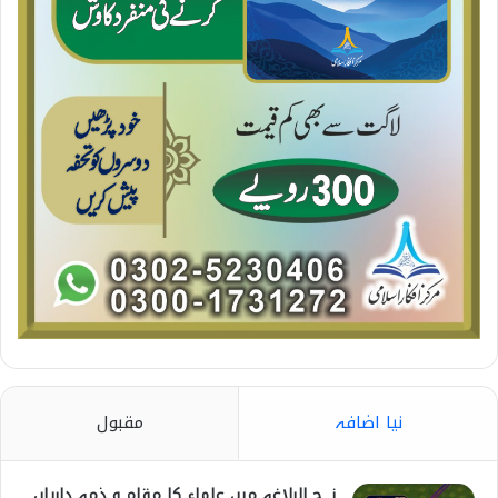
نیا اضافہ
مقبول
نہج البلاغہ میں علماء کا مقام و ذمہ داریاں