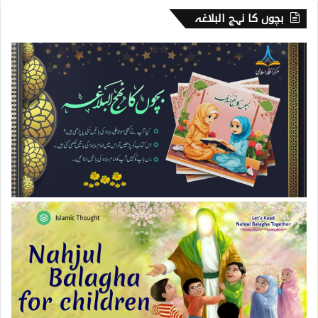
بچوں کا نہج البلاغہ