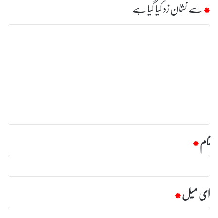
*
سے نشان زد کیا گیا ہے
ت
ب
ص
ر
ہ
*
نام
*
ای میل
*