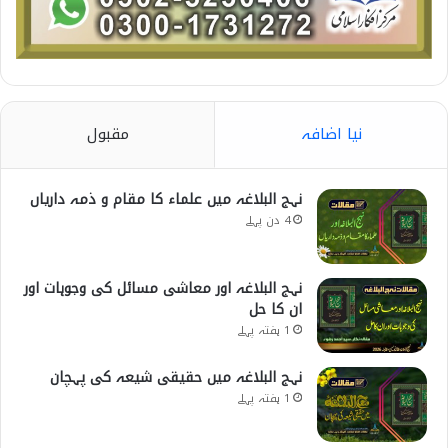
نیا اضافہ
مقبول
نہج البلاغہ میں علماء کا مقام و ذمہ داریاں
4 دن پہلے
نہج البلاغہ اور معاشی مسائل کی وجوہات اور
ان کا حل
1 ہفتہ پہلے
نہج البلاغہ میں حقیقی شیعہ کی پہچان
1 ہفتہ پہلے