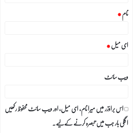
نام
*
ای میل
*
ویب‌ سائٹ
اس براؤزر میں میرا نام، ای میل، اور ویب سائٹ محفوظ رکھیں
اگلی بار جب میں تبصرہ کرنے کےلیے۔