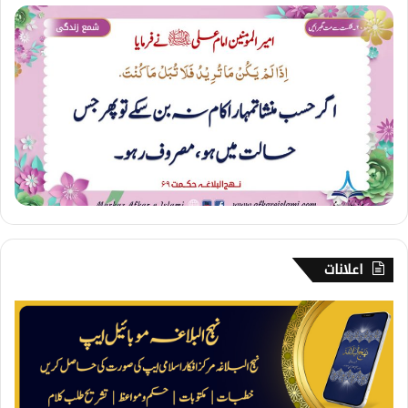
2
0
0
۔
ش
ک
س
ت
س
ے
م
ت
گ
ھ
اعلانات
ب
ر
ا
ئ
ی
ں