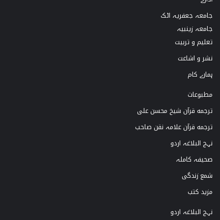
o
a
u
b
جامعہ جعفریہ اٹک
k
g
b
o
جامعہ زینبیہ
تعلیم و تربیت
r
e
o
نشر و اشاعت
a
k
ہمارے کام
m
مطبوعات
ترجمه قرآن شیخ محسن علی
ترجمه قرآن علامہ نقن صاحب
نہج البلاغہ اردو
صحیفہ کاملہ
شمع زندگی
مزید کتب
نہج البلاغہ اردو