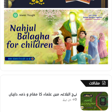
مقالات
نہج البلاغہ میں علماء کا مقام و ذمہ داریاں
4 دن پہلے