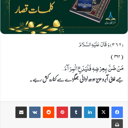
(٣٦٢) وَ قَالَ عَلَیْهِ السَّلَامُ
(۳۶۲)
مَنْ ضَنَّ بِعِرْضِهٖ فَلْیَدَعِ الْمِرَآءَ.
جسے اپنی آبرو عزیز ہو وہ لڑائی جھگڑے سے کنارہ کش رہے۔
Share via Email
VKontakte
Reddit
Pinterest
Tumblr
LinkedIn
Print