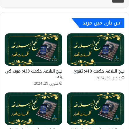
اس بارے میں مزید
نہج البلاغہ حکمت 410: تقویٰ
نہج البلاغہ حکمت 433: موت کی
یاد
جنوری 29, 2024
جنوری 29, 2024