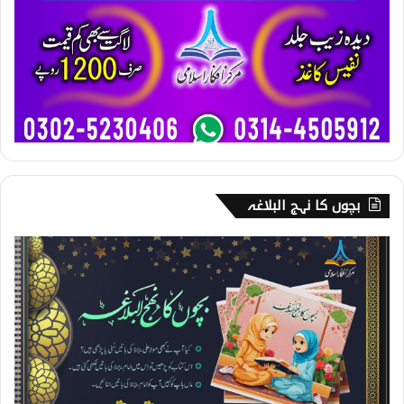
بچوں کا نہج البلاغہ