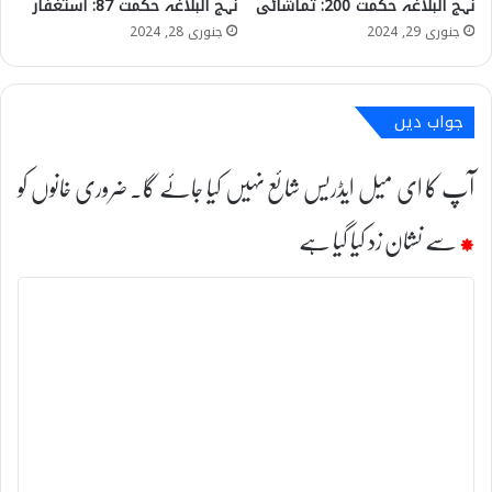
نہج البلاغہ حکمت 200: تماشائی
نہج البلاغہ حکمت 87: استغفار
جنوری 29, 2024
جنوری 28, 2024
جواب دیں
آپ کا ای میل ایڈریس شائع نہیں کیا جائے گا۔
ضروری خانوں کو
*
سے نشان زد کیا گیا ہے
ت
ب
ص
ر
ہ
*