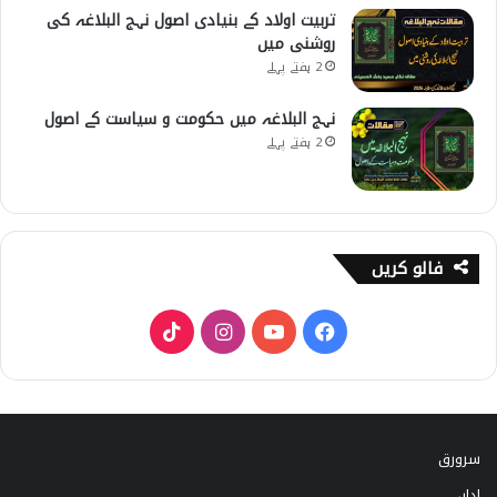
تربیت اولاد کے بنیادی اصول نہج البلاغہ کی
روشنی میں
2 ہفتے پہلے
نہج البلاغہ میں حکومت و سیاست کے اصول
2 ہفتے پہلے
فالو کریں
T
I
Y
F
i
n
o
a
k
s
u
c
سرورق
T
t
T
e
ادارے