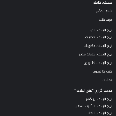
صحیفہ کاملہ
شمع زندگی
مزید کتب
نہج البلاغہ اردو
نہج البلاغہ خطبات
نہج البلاغہ مکتوبات
نہج البلاغہ کلمات قصار
نہج البلاغہ لائبریری
کتب کا تعارف
مقالات
خدمت گزارانِ ”نھج البلاغہ“
نہج البلاغہ ہر گھر
نہج البلاغہ در آئینہ اشعار
نہج البلاغہ انتخاب