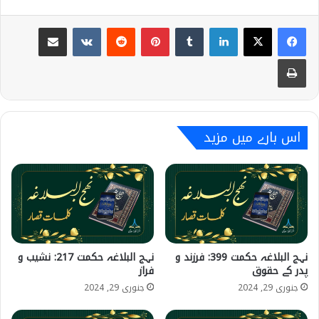
Share via Email
VKontakte
Reddit
Pinterest
Tumblr
LinkedIn
Print
اس بارے میں مزید
نہج البلاغہ حکمت 399: فرزند و
نہج البلاغہ حکمت 217: نشیب و
پدر کے حقوق
فراز
جنوری 29, 2024
جنوری 29, 2024