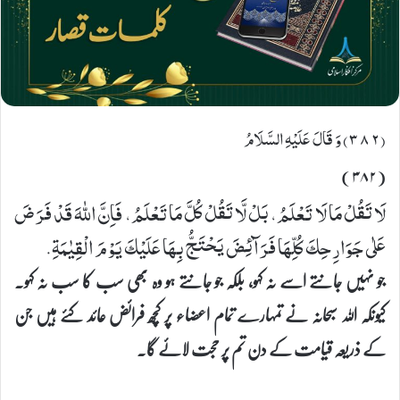
(٣٨٢) وَ قَالَ عَلَیْهِ السَّلَامُ
(۳۸۲)
لَا تَقُلْ مَا لَا تَعْلَمُ، بَلْ لَّا تَقُلْ كُلَّ مَا تَعْلَمُ، فَاِنَّ اللهَ قَدْ فَرَضَ
عَلٰى جَوَارِحِكَ كُلِّهَا فَرَآئِضَ یَحْتَجُّ بِهَا عَلَیْكَ یَوْمَ الْقِیٰمَةِ.
جو نہیں جانتے اسے نہ کہو، بلکہ جو جانتے ہو وہ بھی سب کا سب نہ کہو۔
کیونکہ اللہ سبحانہ نے تمہارے تمام اعضاء پر کچھ فرائض عائد کئے ہیں جن
کے ذریعہ قیامت کے دن تم پر حجت لائے گا۔