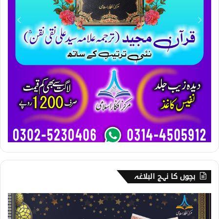
بچوں کا نہج البلاغہ