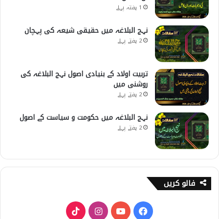
1 ہفتہ پہلے
نہج البلاغہ میں حقیقی شیعہ کی پہچان
2 ہفتے پہلے
تربیت اولاد کے بنیادی اصول نہج البلاغہ کی
روشنی میں
2 ہفتے پہلے
نہج البلاغہ میں حکومت و سیاست کے اصول
2 ہفتے پہلے
فالو کریں
T
I
Y
F