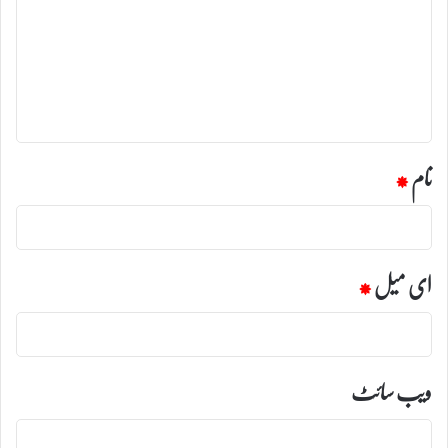
ص
ر
ہ
*
نام
*
ای میل
*
ویب‌ سائٹ