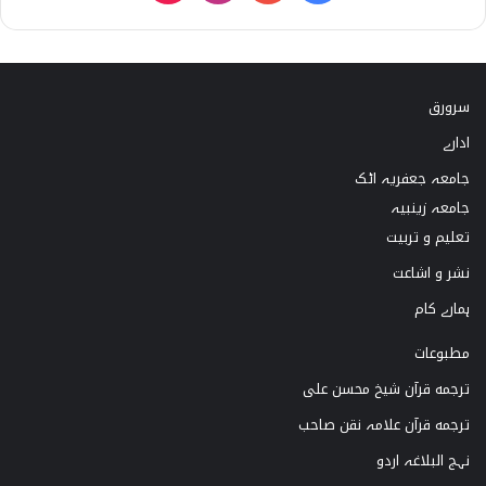
i
n
o
a
k
s
u
c
سرورق
T
t
T
e
ادارے
o
a
u
b
جامعہ جعفریہ اٹک
k
g
b
o
جامعہ زینبیہ
تعلیم و تربیت
r
e
o
نشر و اشاعت
a
k
ہمارے کام
m
مطبوعات
ترجمه قرآن شیخ محسن علی
ترجمه قرآن علامہ نقن صاحب
نہج البلاغہ اردو