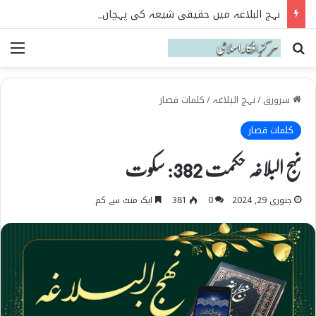
نہج البلاغہ میں حقیقی شیعہ کی پہچان
Search for
می
سرورق
/
نہج البلاغہ
/
کلمات قصار
کلمات قصار
نہج البلاغہ حکمت 382: سکوت
جنوری 29, 2024
0
381
ایک منٹ سے کم