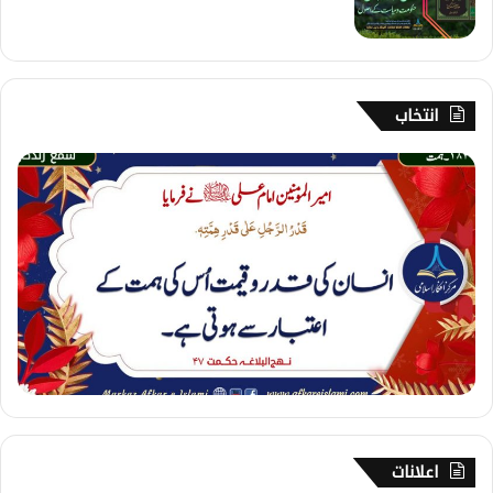
انتخاب
1
8
4
۔
ہ
م
ت
اعلانات