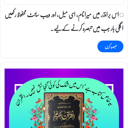
اس براؤزر میں میرا نام، ای میل، اور ویب سائٹ محفوظ رکھیں
اگلی بار جب میں تبصرہ کرنے کےلیے۔