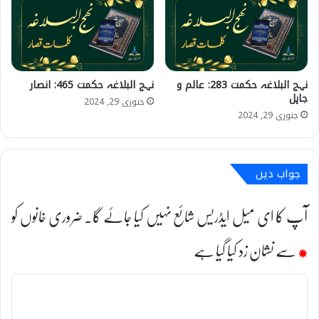
نہج البلاغہ حکمت 283: عالم و
نہج البلاغہ حکمت 465: انصار
جاہل
جنوری 29, 2024
جنوری 29, 2024
جواب دیں
آپ کا ای میل ایڈریس شائع نہیں کیا جائے گا۔
ضروری خانوں کو
*
سے نشان زد کیا گیا ہے
ت
ب