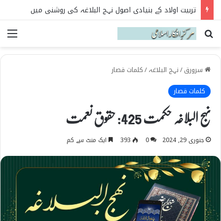
تربیت اولاد کے بنیادی اصول نہج البلاغہ کی روشنی میں
Search for
می
سرورق
/
نہج البلاغہ
/
کلمات قصار
کلمات قصار
نہج البلاغہ حکمت 425: حقوق نعمت
جنوری 29, 2024
0
393
ایک منٹ سے کم