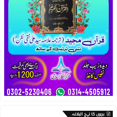
بچوں کا نہج البلاغہ