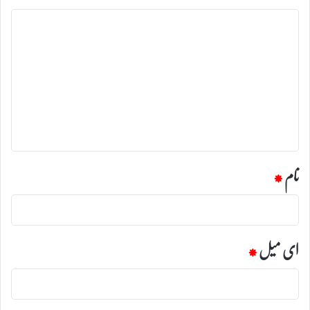
ت
ب
ص
ر
ہ
*
نام
*
ای میل
*