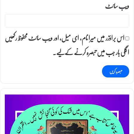
ویب‌ سائٹ
اس براؤزر میں میرا نام، ای میل، اور ویب سائٹ محفوظ رکھیں
اگلی بار جب میں تبصرہ کرنے کےلیے۔