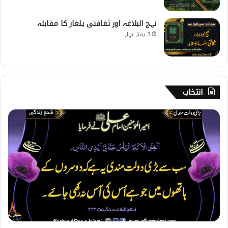
نہج البلاغہ اور ثقافتی یلغار کا مقابلہ
3 ہفتے پہلے
انتخاب
3
2
2
۔
ب
ڑ
ی
د
و
ل
ت