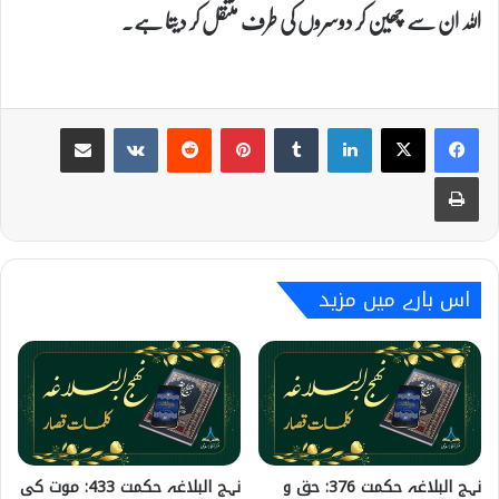
اللہ ان سے چھین کر دوسروں کی طرف منتقل کر دیتا ہے۔
Share via Email
VKontakte
Reddit
Pinterest
Tumblr
LinkedIn
Print
اس بارے میں مزید
نہج البلاغہ حکمت 376: حق و
نہج البلاغہ حکمت 433: موت کی