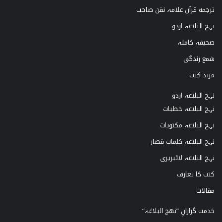
ترجمه قرآن علامہ نقن صاحب
نہج البلاغہ اردو
صحیفہ کاملہ
شمع زندگی
مزید کتب
نہج البلاغہ اردو
نہج البلاغہ خطبات
نہج البلاغہ مکتوبات
نہج البلاغہ کلمات قصار
نہج البلاغہ لائبریری
کتب کا تعارف
مقالات
خدمت گزارانِ ”نھج البلاغہ“