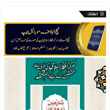
م
ن
د
اعلانات
ی