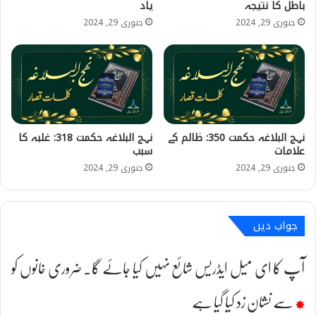
باطل کا نتیجہ
یاد
جنوری 29, 2024
جنوری 29, 2024
نہج البلاغہ حکمت 350: ظالم کے
نہج البلاغہ حکمت 318: غلبہ کا
علامات
سبب
جنوری 29, 2024
جنوری 29, 2024
جواب دیں
آپ کا ای میل ایڈریس شائع نہیں کیا جائے گا۔
ضروری خانوں کو
*
سے نشان زد کیا گیا ہے