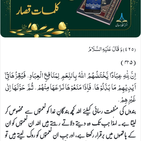
(٤٢٥) وَ قَالَ عَلَیْهِ السَّلَامُ
(۴۲۵)
اِنَّ لِلّٰهِ عِبَادًا یَّخْتَصُّهُمُ اللهُ بِالنِّعَمِ لِمَنَافِعِ الْعِبَادِ، فَیُقِرُّهَافِیْۤ
اَیْدِیْهِمْ مَا بَذَلُوْهَا، فَاِذَا مَنَعُوْهَا نَزَعَهَا مِنْهُمْ، ثُمَّ حَوَّلَهَا اِلٰى
غَیْرِهِمْ.
بندوں کی منفعت رسائی کیلئے اللہ کچھ بندگانِ خدا کو نعمتوں سے مخصوص کر
لیتا ہے۔ لہٰذا جب تک وہ دیتے دلاتے رہتے ہیں اللہ ان نعمتوں کو ان
کے ہاتھوں میں برقرار رکھتا ہے، اور جب ان نعمتوں کو روک لیتے ہیں تو