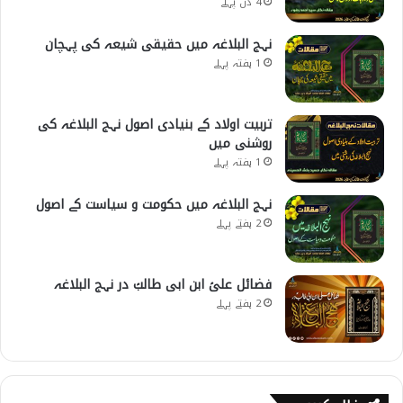
4 دن پہلے
نہج البلاغہ میں حقیقی شیعہ کی پہچان
1 ہفتہ پہلے
تربیت اولاد کے بنیادی اصول نہج البلاغہ کی
روشنی میں
1 ہفتہ پہلے
نہج البلاغہ میں حکومت و سیاست کے اصول
2 ہفتے پہلے
فضائل علیؑ ابن ابی طالبؑ در نہج البلاغہ
2 ہفتے پہلے