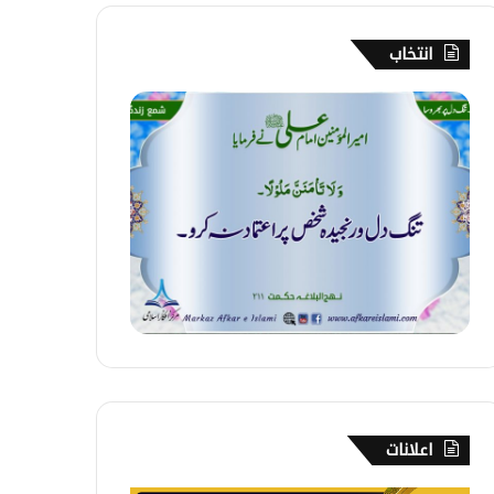
انتخاب
2
7
6
۔
ت
ن
گ
د
ل
پ
ر
ب
ھ
ر
و
اعلانات
س
ا