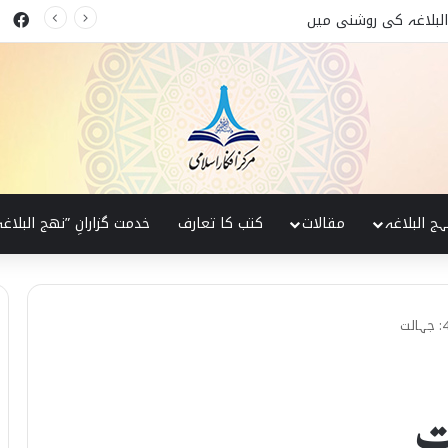
ok
 البلاغہ کی روشنی میں
ہج البلاغہ
مقالات
کتب کا تعارف
خدمت گزارانِ ”نھج البلاغہ