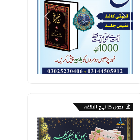
بچوں کا نہج البلاغہ