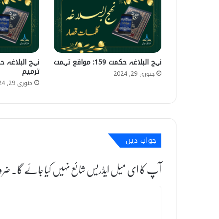
نہج البلاغہ حکمت 159: مواقع تہمت
ترمیم
جنوری 29, 2024
جنوری 29, 2024
جواب دیں
آپ کا ای میل ایڈریس شائع نہیں کیا جائے گا۔
ضرو
ت
ب