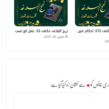
نہج البلاغہ حکمت 272: احکام میں
نہج البلاغہ حکمت 22: عمل اور نسب
جنوری 28, 2024
ری خانوں کو
*
سے نشان زد کیا گیا ہے