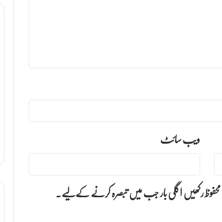
ویب‌ سائٹ
 محفوظ رکھیں اگلی بار جب میں تبصرہ کرنے کےلیے۔