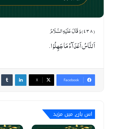
(٤٣٨) وَ قَالَ عَلَیْهِ السَّلَامُ
اَلنَّاسُ اَعْدَآءُ مَا جَهِلُوْا.
umblr
LinkedIn
X
Facebook
اس بارے میں مزید