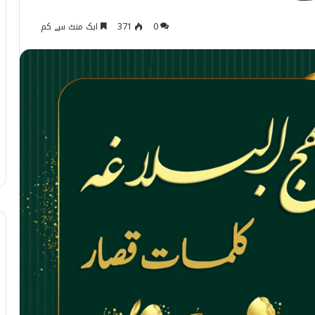
0
371
ایک منٹ سے کم