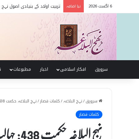
6 اگست 2026
تربیت اولاد کے بنیادی اصول نہج
نیا اضافہ
سرورق
افکار اسلامی
اخبار
مطبوعات
ن
سرورق
/
نہج البلاغہ
/
کلمات قصار
/
نہج البلاغہ حکمت 438: جہالت
کلمات قصار
نہج البلاغہ حکمت 438: جہالت