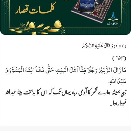
(٤٥٣) وَ قَالَ عَلَیْهِ السَّلَامُ
(۴۵۳)
مَا زَالَ الزُّبَیْرُ رَجُلًا مِّنَّاۤ اَهْلَ الْبَیْتِ حَتّٰى نَشَاَ ابْنُهُ الْمَشْؤُوْمُ
عَبْدُ اللهِ.
زبیر ہمیشہ ہمارے گھر کا آدمی رہا، یہاں تک کہ اس کا بدبخت بیٹا عبد اللہ
نمودار ہوا۔