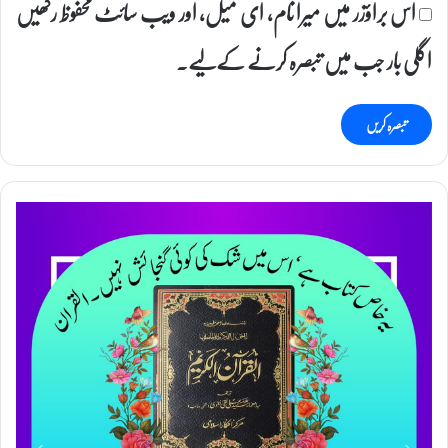
اس براؤزر میں میرا نام، ای میل، اور ویب سائٹ محفوظ رکھیں
اگلی بار جب میں تبصرہ کرنے کےلیے۔