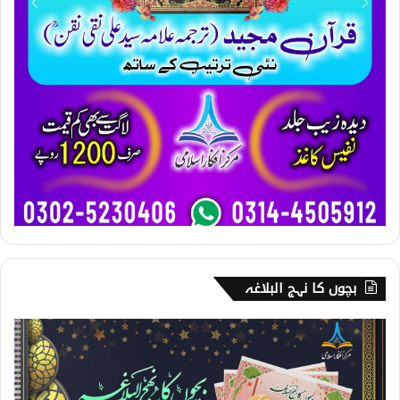
بچوں کا نہج البلاغہ