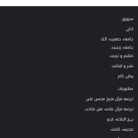
k
s
u
c
سرورق
T
t
T
e
ادارے
o
a
u
b
جامعہ جعفریہ اٹک
k
g
b
o
جامعہ زینبیہ
تعلیم و تربیت
r
e
o
نشر و اشاعت
a
k
ہمارے کام
m
مطبوعات
ترجمه قرآن شیخ محسن علی
ترجمه قرآن علامہ نقن صاحب
نہج البلاغہ اردو
صحیفہ کاملہ