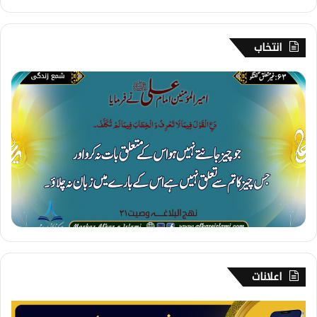
انتخاب
6
3
۔
غ
ی
ر
م
ت
ع
ل
ق
گ
ف
ت
اعلانات
گ
و