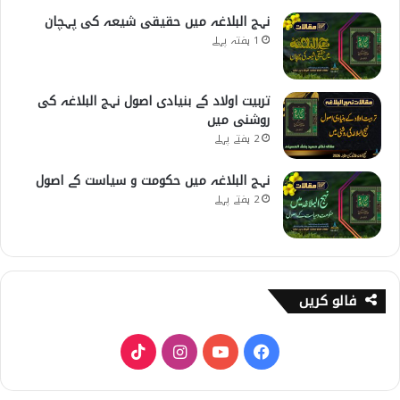
نہج البلاغہ میں حقیقی شیعہ کی پہچان
1 ہفتہ پہلے
تربیت اولاد کے بنیادی اصول نہج البلاغہ کی
روشنی میں
2 ہفتے پہلے
نہج البلاغہ میں حکومت و سیاست کے اصول
2 ہفتے پہلے
فالو کریں
T
I
Y
F
i
n
o
a