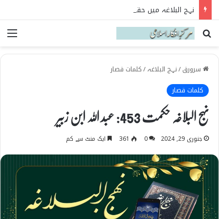
نہج البلاغہ میں حقیقی شیعہ کی پہچان
Search for
می
سرورق
/
نہج البلاغہ
/
کلمات قصار
کلمات قصار
نہج البلاغہ حکمت 453: عبد اللہ ابن زبیر
جنوری 29, 2024
0
361
ایک منٹ سے کم