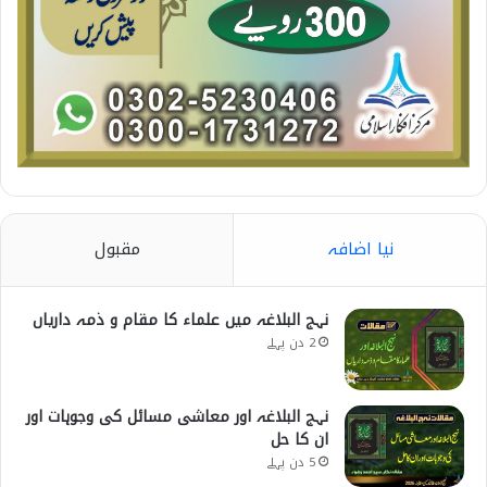
نیا اضافہ
مقبول
نہج البلاغہ میں علماء کا مقام و ذمہ داریاں
2 دن پہلے
نہج البلاغہ اور معاشی مسائل کی وجوہات اور
ان کا حل
5 دن پہلے