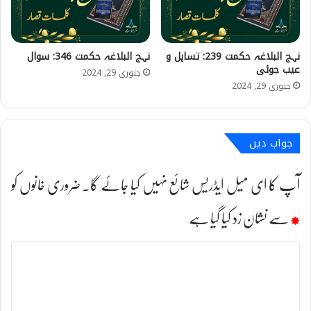
نہج البلاغہ حکمت 239: تساہل و
نہج البلاغہ حکمت 346: سوال
عیب جوئی
جنوری 29, 2024
جنوری 29, 2024
جواب دیں
آپ کا ای میل ایڈریس شائع نہیں کیا جائے گا۔
ضروری خانوں کو
*
سے نشان زد کیا گیا ہے
ت
ب
ص