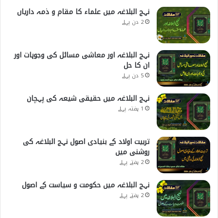
نہج البلاغہ میں علماء کا مقام و ذمہ داریاں
2 دن پہلے
نہج البلاغہ اور معاشی مسائل کی وجوہات اور
ان کا حل
5 دن پہلے
نہج البلاغہ میں حقیقی شیعہ کی پہچان
1 ہفتہ پہلے
تربیت اولاد کے بنیادی اصول نہج البلاغہ کی
روشنی میں
2 ہفتے پہلے
نہج البلاغہ میں حکومت و سیاست کے اصول
2 ہفتے پہلے