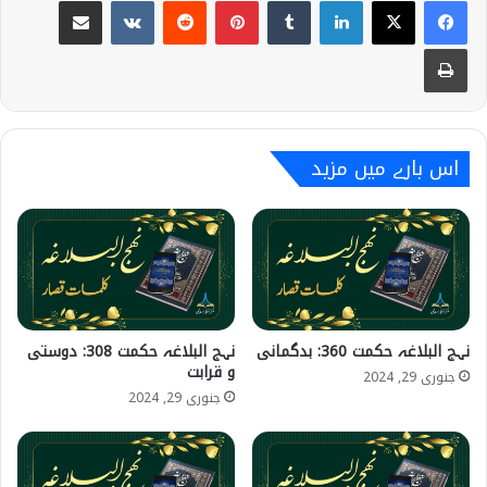
Share via Email
VKontakte
Reddit
Pinterest
Tumblr
LinkedIn
Print
اس بارے میں مزید
نہج البلاغہ حکمت 360: بدگمانی
نہج البلاغہ حکمت 308: دوستی
و قرابت
جنوری 29, 2024
جنوری 29, 2024