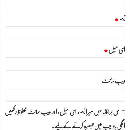
نام
*
ای میل
*
ویب‌ سائٹ
اس براؤزر میں میرا نام، ای میل، اور ویب سائٹ محفوظ رکھیں
اگلی بار جب میں تبصرہ کرنے کےلیے۔