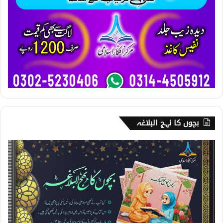
بچوں کا نہج البلاغہ