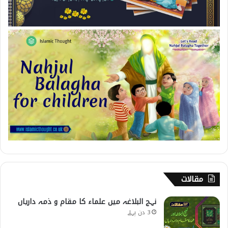
مقالات
نہج البلاغہ میں علماء کا مقام و ذمہ داریاں
3 دن پہلے