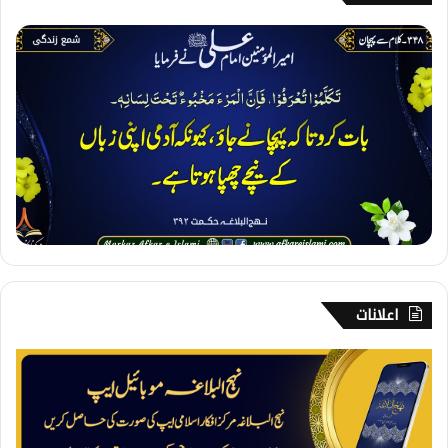
3
4
8
۔
ک
ل
ا
م
س
ے
پ
ہ
چ
ا
اعلانات
ن