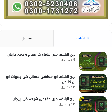
نیا اضافہ
مقبول
نہج البلاغہ میں علماء کا مقام و ذمہ داریاں
3 دن پہلے
نہج البلاغہ اور معاشی مسائل کی وجوہات اور
ان کا حل
6 دن پہلے
نہج البلاغہ میں حقیقی شیعہ کی پہچان
1 ہفتہ پہلے