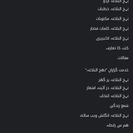
نہج البلاغہ اردو
نہج البلاغہ خطبات
نہج البلاغہ مکتوبات
نہج البلاغہ کلمات قصار
نہج البلاغہ لائبریری
کتب کا تعارف
مقالات
خدمت گزارانِ ”نھج البلاغہ“
نہج البلاغہ ہر گھر
نہج البلاغہ در آئینہ اشعار
نہج البلاغہ انتخاب
شمع زندگی
نہج البلاغہ انگلش ویب سائٹ
ھم سے رابطہ