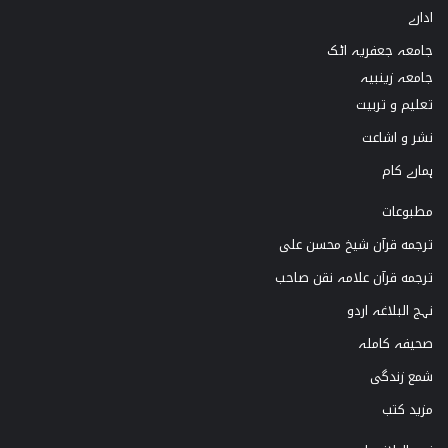
ادارے
o
a
u
b
جامعہ جعفریہ اٹک
k
g
b
o
جامعہ زینبیہ
تعلیم و تربیت
r
e
o
نشر و اشاعت
a
k
ہمارے کام
m
مطبوعات
ترجمه قرآن شیخ محسن علی
ترجمه قرآن علامہ نقن صاحب
نہج البلاغہ اردو
صحیفہ کاملہ
شمع زندگی
مزید کتب