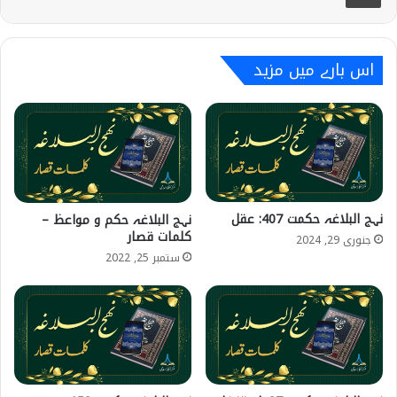
اس بارے میں مزید
نہج البلاغہ حکمت 407: عقل
نہج البلاغہ حکم و مواعظ –
کلمات قصار
جنوری 29, 2024
ستمبر 25, 2022