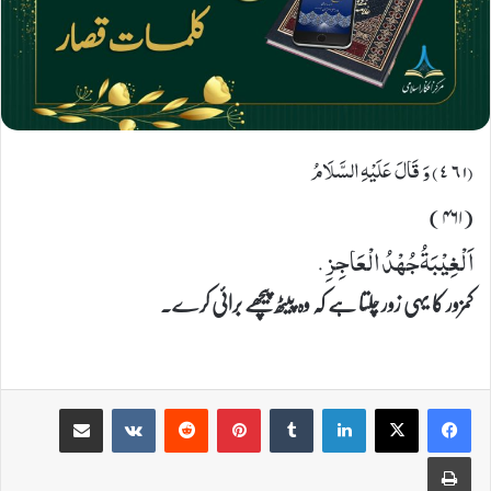
(٤٦۱) وَ قَالَ عَلَیْهِ السَّلَامُ
(۴۶۱)
اَلْغِیْبَةُجُهْدُ الْعَاجِزِ.
کمزور کا یہی زور چلتا ہے کہ وہ پیٹھ پیچھے برائی کرے۔
Share via Email
VKontakte
Reddit
Pinterest
Tumblr
LinkedIn
Print