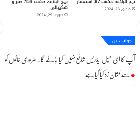
نہج البلاغہ حکمت 87: استغفار
نہج البلاغہ حکمت 153: صبر و
شکیبائی
جنوری 28, 2024
جنوری 29, 2024
جواب دیں
آپ کا ای میل ایڈریس شائع نہیں کیا جائے گا۔
ضروری خانوں کو
*
سے نشان زد کیا گیا ہے
ت
ب
ص
ر
ہ
*