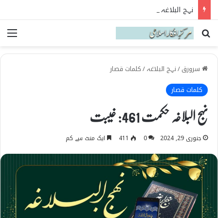
نہج البلاغہ میں حقیقی شیعہ کی پہچان
Search for
می
سرورق
/
نہج البلاغہ
/
کلمات قصار
کلمات قصار
نہج البلاغہ حکمت 461: غیبت
جنوری 29, 2024
0
411
ایک منٹ سے کم