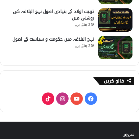
تربیت اولاد کے بنیادی اصول نہج البلاغہ کی
روشنی میں
2 ہفتے پہلے
نہج البلاغہ میں حکومت و سیاست کے اصول
2 ہفتے پہلے
فالو کریں
T
I
Y
F
i
n
o
a
k
s
u
c
سرورق
T
t
T
e