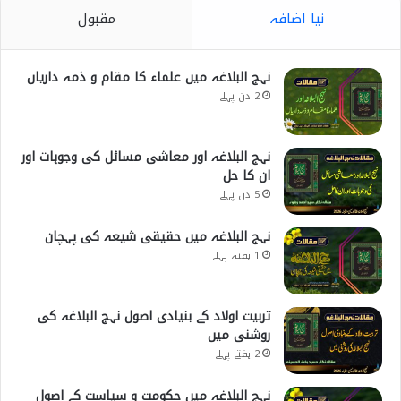
نیا اضافہ
مقبول
نہج البلاغہ میں علماء کا مقام و ذمہ داریاں
2 دن پہلے
نہج البلاغہ اور معاشی مسائل کی وجوہات اور
ان کا حل
5 دن پہلے
نہج البلاغہ میں حقیقی شیعہ کی پہچان
1 ہفتہ پہلے
تربیت اولاد کے بنیادی اصول نہج البلاغہ کی
روشنی میں
2 ہفتے پہلے
نہج البلاغہ میں حکومت و سیاست کے اصول