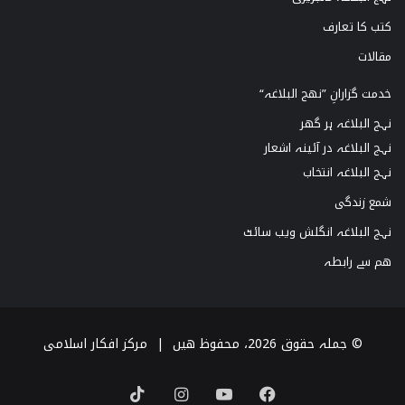
کتب کا تعارف
مقالات
خدمت گزارانِ ”نھج البلاغہ“
نہج البلاغہ ہر گھر
نہج البلاغہ در آئینہ اشعار
نہج البلاغہ انتخاب
شمع زندگی
نہج البلاغہ انگلش ویب سائٹ
ھم سے رابطہ
© جملہ حقوق 2026، محفوظ ھیں |
مرکز افکار اسلامی
TikTok
Instagram
YouTube
Facebook