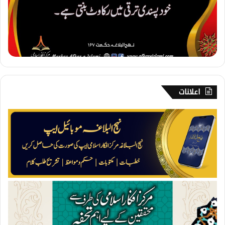
و
د
پ
س
ن
د
ی
اعلانات