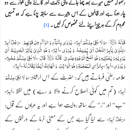
رکھو کہ تمہیں میرے بعد چھا جانے والی ذلّت اور کاٹنے والی تلوار سے دو
چار ہونا ہے اور ظالموں کے اس وتیرے سے سابقہ پڑنا ہے کہ وہ تمہیں
محروم کر کے ہر چیز اپنے لئے مخصوص کر لیں۔
[۱]
قَوْلُهٗ ؑ: «وَ لَا بَقِیَ مِنْكُمْ اٰبِرٌ»، يُرْوٰى بِالْبَآءِ وَ الرَّآءِ مِنْ قَوْلِهِمْ: «رَجُلٌ اٰبِرٌ
»لِلَّذِیْ يَاْبِرُ النَّخْلَ اَیْ يُصْلِحُهٗ. وَ يُرْوٰى «اٰثِرٌ» وَ هُوَ الَّذِیْ يَاْثِرُ الْحَدِيْثَ اَیْ
يَرْوِيْهِ وَ يَحْكِيْهِ وَ هُوَ اَصَحُّ الْوُجُوْهِ عِنْدِیْ، كَاَنَّهٗ ؑ قَالَ: «لَا بَقِیَ مِنْكُمْ مُخْبِرٌ»
وَ يُرْوٰى «اٰبِزٌ »بِالزَّایِ الْمُعْجَمَةِ وَ هُوَ الْوَاثِبُ، وَ الْهَالِكُ اَيْضًا يُقَالُ لَهٗ «اٰبِزٌ».
علامہ رضیؒ فرماتے ہیں کہ: حضرتؑ کے اس ارشاد:
«وَ لَا بَقِیَ مِنْكُمْ
(تم میں کوئی اصلاح کرنے والا نہ رہے) میں لفظ
اٰبِرٌ»
«اٰبِرٌ»
’’ب‘‘ اور ’’ر‘‘ کے ساتھ روایت ہوا ہے اور یہ عربوں کے قول:
سے لیا گیا ہے جس کے معنی خرما کے درختوں کے
«رَجُلٌ اٰبِرٌ»