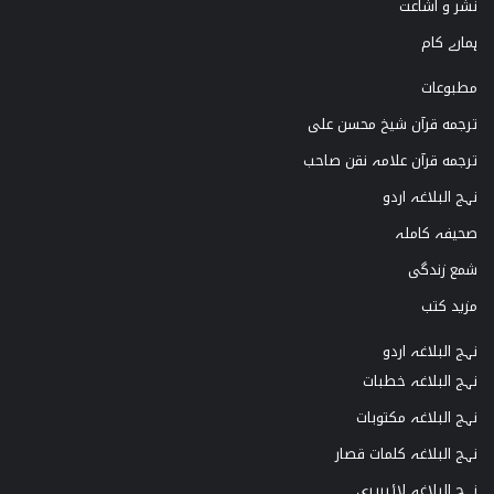
نشر و اشاعت
a
k
ہمارے کام
m
مطبوعات
ترجمه قرآن شیخ محسن علی
ترجمه قرآن علامہ نقن صاحب
نہج البلاغہ اردو
صحیفہ کاملہ
شمع زندگی
مزید کتب
نہج البلاغہ اردو
نہج البلاغہ خطبات
نہج البلاغہ مکتوبات
نہج البلاغہ کلمات قصار
نہج البلاغہ لائبریری