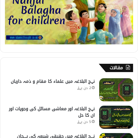
مقالات
نہج البلاغہ میں علماء کا مقام و ذمہ داریاں
2 دن پہلے
نہج البلاغہ اور معاشی مسائل کی وجوہات اور
ان کا حل
5 دن پہلے
نہج البلاغہ میں حقیقی شیعہ کی پہچان