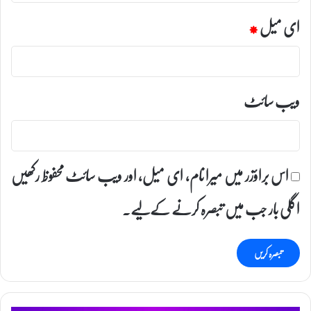
ای میل
*
ویب‌ سائٹ
اس براؤزر میں میرا نام، ای میل، اور ویب سائٹ محفوظ رکھیں
اگلی بار جب میں تبصرہ کرنے کےلیے۔