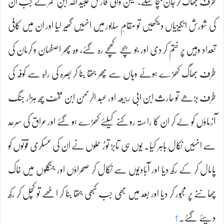
طرف بھاگ کر جان بچا سکے، لیکن والی فارس عبید اللہ ابنِ عمر نے جب ان
کی شورش انگیزیاں دیکھیں تو مقامِ سابور میں انہیں گھیر لیا اور ان میں کافی
تعداد وہیں پر ختم کر دی اور جو بچے کھچے رہ گئے، وہ پھر اصفہان و کرمان کی
طرف بھاگ کھڑے ہوئے وہاں سے پھر جتھا بنا کر بصرہ کی راہ سے کوفہ کی
طرف بڑھے تو حارث ابن ابی ربیعہ اور عبد الرحمٰن ابن مخنف چھ ہزار جنگ
آزماؤں کو لے کر ان کا راستہ روکنے کیلئے کھڑے ہو گئے اور عراق کی سرحد
سے انہیں نکال باہر کیا۔ یوں ہی تابڑ توڑ حملوں نے ان کی عسکری قوتوں کو
پامال کر کے رکھ دیا اور آبادیوں سے نکال کر صحراؤں اور جنگلوں میں خاک
چھاننے پر مجبور کر دیا اور بعد میں بھی جب کبھی جتھا بنا کر اٹھے تو کچل کر رکھ
دیئے گئے۔
↑