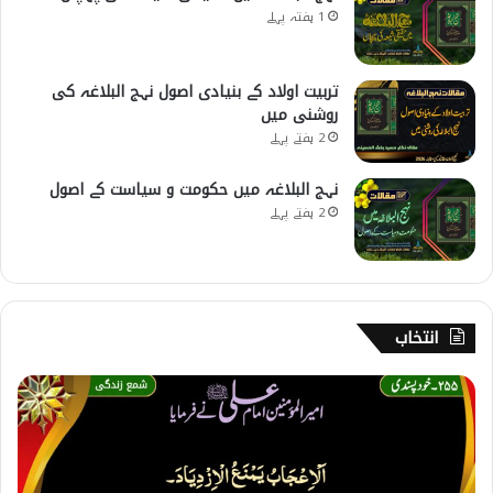
1 ہفتہ پہلے
تربیت اولاد کے بنیادی اصول نہج البلاغہ کی
روشنی میں
2 ہفتے پہلے
نہج البلاغہ میں حکومت و سیاست کے اصول
2 ہفتے پہلے
انتخاب
2
5
5
۔
خ