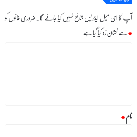
آپ کا ای میل ایڈریس شائع نہیں کیا جائے گا۔
ضروری خانوں کو
*
سے نشان زد کیا گیا ہے
ت
ب
ص
ر
ہ
*
نام
*