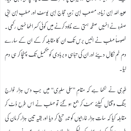
عبید اللہ ابن زیاد، مصعب ابنِ زبیر، حجاج ابنِ یوسف اور مہلب ابن ابی
صفرہ نے انہیں صفحہ ہستی سے نابود کرنے میں کوئی کسر اٹھا نہیں رکھی۔
خصوصاً مہلب نے انیس برس تک ان کا مقابلہ کر کے ان کے سارے
دم خم نکال دیئے اور ان کی تباہی و بربادی کو تکمیل تک پہنچا کر ہی دم
لیا۔
طبری نے لکھا ہے کہ مقامِ ’’سلی سلبری‘‘ میں جب دس ہزار خوارج
جنگ و قتال کیلئے سمٹ کر جمع ہو گئے تو مہلب نے اس طرح ڈٹ کر
مقابلہ کیا کہ سات ہزار خارجیوں کو تهِ تیغ کر دیا اور بقیہ تین ہزار کرمان کی