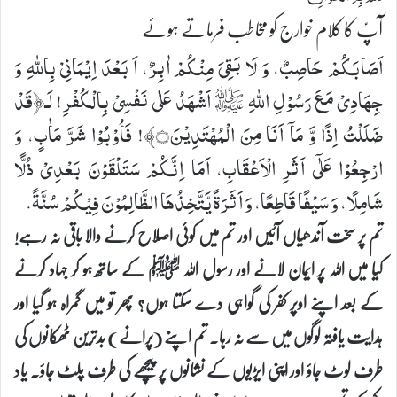
آپؑ کا کلام خوارج کو مخاطب فرماتے ہوئے
اَصَابَكُمْ حَاصِبٌ، وَ لَا بَقِیَ مِنْكُمْ اٰبِرٌ، اَ بَعْدَ اِیْمَانِیْ بِاللهِ وَ
جِهَادِیْ مَعَ رَسُوْلِ اللهِ ﷺ اَشْهَدُ عَلٰی نَفْسِیْ بِالْكُفْرِ! لَـ﴿قَدْ
ضَلَلْتُ اِذًا وَّ مَاۤ اَنَا مِنَ الْمُهْتَدِیْنَ۝﴾! فَاُوْبُوْا شَرَّ مَاٰبٍ، وَ
ارْجِعُوْا عَلٰۤی اَثَرِ الْاَعْقَابِ، اَمَا اِنَّكُمْ سَتَلْقَوْنَ بَعْدِیْ ذُلًّا
شَامِلًا، وَ سَیْفًا قَاطِعًا، وَ اَثَرَةً یَّتَّخِذُهَا الظَّالِمُوْنَ فِیْكُمْ سُنَّةً.
تم پر سخت آندھیاں آئیں اور تم میں کوئی اصلاح کرنے والا باقی نہ رہے!
کیا میں اللہ پر ایمان لانے اور رسول اللہ ﷺ کے ساتھ ہو کر جہاد کرنے
کے بعد اپنے اوپر کفر کی گواہی دے سکتا ہوں؟ پھر تو میں گمراہ ہو گیا اور
ہدایت یافتہ لوگوں میں سے نہ رہا۔ تم اپنے (پرانے) بدترین ٹھکانوں کی
طرف لوٹ جاؤ اور اپنی ایڑیوں کے نشانوں پر پیچھے کی طرف پلٹ جاؤ۔ یاد