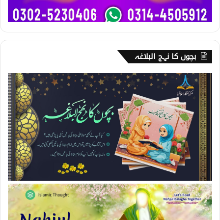
بچوں کا نہج البلاغہ