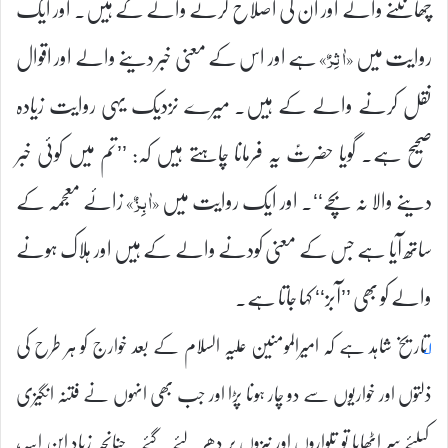
چھانٹنے والے اور ان کی اصلاح کرنے والے کے ہیں۔ اور ایک
روایت میں
ہے اور اس کے معنی خبر دینے والے اور اقوال
«اٰثِرٌ»
نقل کرنے والے کے ہیں۔ میرے نزدیک یہی روایت زیادہ
صحیح ہے۔ گویا حضرتؑ یہ فرمانا چاہتے ہیں کہ: ’’تم میں کوئی خبر
دینے والا نہ بچے‘‘۔ اور ایک روایت میں
زائے معجمہ کے
«اٰبِزٌ»
ساتھ آیا ہے جس کے معنی کودنے والے کے ہیں اور ہلاک ہونے
والے کو بھی ’’آبز‘‘ کہا جاتا ہے۔
۱؂
تاریخ شاہد ہے کہ امیرالمومنین علیہ السلام کے بعد خوارج کو ہر طرح کی
ذلتوں اور خواریوں سے دو چار ہونا پڑا اور جب بھی انہوں نے فتنہ انگیزی
کیلئے سر اٹھایا تو تلواروں اور نیزوں پر دھر لئے گئے۔ چنانچہ زیاد ابن ابیہ،