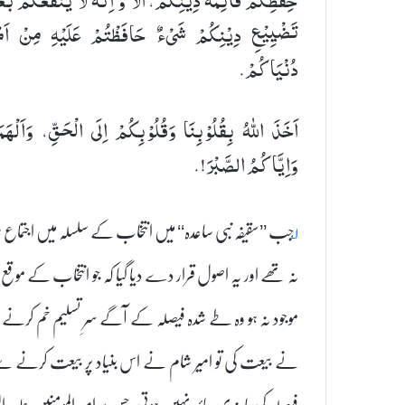
تَضْیِیْعِ دِیْنِكُمْ شَیْءٌ حَافَظْتُمْ عَلَیْهِ مِنْ اَمْ
دُنْیَاكُمْ.
اَخَذَ اللهُ بِقُلُوْبِنَا وَقُلُوْبِكُمْ اِلَی الْحَقِّ، وَاَلْهَمَ
وَاِیَّاكُمُ الصَّبْرَ!.
۱؂
جب ’’سقیفہ نبی ساعدہ‘‘ میں انتخاب کے سلسلہ میں اجتماع ہوا ت
نہ تھے اور یہ اصول قرار دے دیا گیا کہ جو انتخاب کے موقع پر
موجود نہ ہو وہ طے شدہ فیصلہ کے آگے سرِ تسلیم خم کرنے پر 
نے بیعت کی تو امیر شام نے اس بنیاد پر بیعت کرنے سے انکار
فیصلہ کی پابندی عائد نہیں ہوتی، جس پر امیر المومنین عل