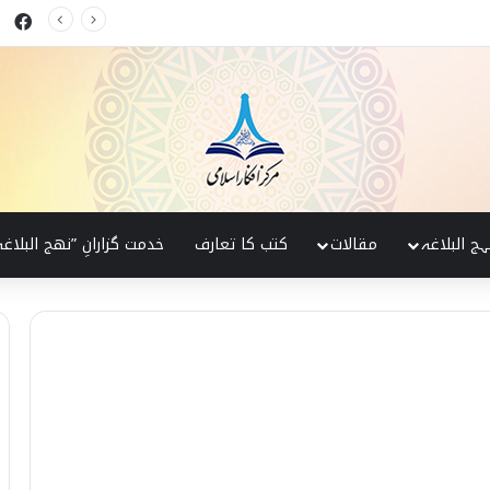
ok
کی پہچان
ہج البلاغہ
مقالات
کتب کا تعارف
خدمت گزارانِ ”نھج البلاغہ