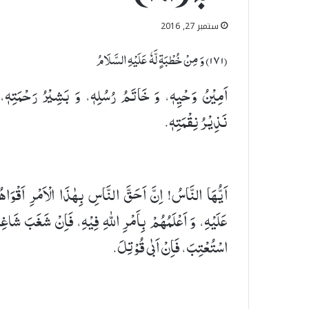
ستمبر 27, 2016
(۱٧۱) وَ مِنْ خُطْبَةٍ لَّهٗ عَلَیْهِ السَّلَامُ
اَمِیْنُ وَحْیِهٖ، وَ خَاتَمُ رُسُلِهٖ، وَ بَشِیْرُ رَحْمَتِهٖ، 
نَذِیْرُ نِقْمَتِهٖ.
اَیُّهَا النَّاسُ! اِنَّ اَحَقَّ النَّاسِ بِهٰذَا الْاَمْرِ اَقْوَاه
عَلَیْهِ، وَ اَعْلَمُهُمْ بِاَمْرِ اللهِ فِیْهِ، فَاِنْ شَغَبَ شَاغ
اسْتُعْتِبَ، فَاِنْ اَبٰی قُوْتِلَ.