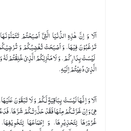
اَلَا وَ اِنَّ هٰذِهِ الدُّنْیَا الَّتِیْۤ اَصْبَحْتُمْ تَتَمَنَّوْنَهَا
تَرْغَبُوْنَ فِیْهَا، وَ اَصْبَحَتْ تُغْضِبُكُمْ وَ تُرْضِیْكُم
لَیْسَتْ بِدَارِكُمْ، وَ لَا مَنْزِلِكُمُ الَّذِیْ خُلِقْتُمْ لَهٗ وَ 
الَّذِیْ دُعِیْتُمْ اِلَیْهِ،
اَلَا وَ اِنَّهَا لَیْسَتْ بِبَاقِیَةٍ لَّكُمْ وَ لَا تَبْقَوْنَ عَلَیْهَا،
هِیَ وَ اِنْ غَرَّتْكُمْ مِنْهَا فَقَدْ حَذَّرَتْكُمْ شَرَّهَا، فَدَعُ
غُرُوْرَهَا لِتَحْذِیْرِهَا، وَ اِطْمَاعَهَا لِتَخْوِیْفِهَا، 