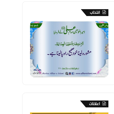
انتخاب
2
7
4
۔
م
ش
و
ر
ہ
اعلانات