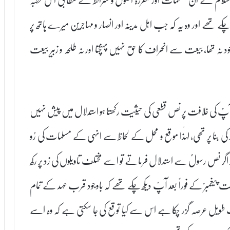
چکے تھے اور وہ یہ کہ جب اہل مدینہ اور انصار و مہاجرین میرے ہاتھ پر
جود نہ تھا، بیعت سے انحراف کا حق نہیں پہنچتا اور نہ طلحہ و زبیر بیعت
پؑ کی خلافت پر نص قطعی کی حیثیت رکھتا ہو استدلال میں پیش نہیں
کی بنا پر تھی، لہٰذا موقع و محل کے لحاظ سے انہی کے مسلمات کی رُو
گر نص رسولؐ سے استدلال فرماتے تو اسے مختلف تاویلوں کی زد پر رکھ
ت پیغمبرؐ کے فوراً بعد آپؑ دیکھ چکے تھے کہ باوجود قرب عہد کے تمام
 طویل عرصہ گزر چکا ہے اس سے کیا توقع کی جا سکتی ہے کہ وہ اسے