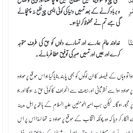
و برباد کرنے کے بعد تمہیں دنیا کی کوئی ایسی چیز نفع نہ پہنچائے
رِ
گی جسے تم نے محفوظ کر لیا ہو۔
خداوند عالم ہمارے اور تمہارے دلوں کو حق کی طرف متوجہ
نَا
کرے اور ہمیں اور تمہیں صبر کی توفیق عطا فرمائے۔
و وہاں کے فیصلہ کا ان لوگوں کو بھی پابند بنایا گیا جو اس موقع پر موجود
 موجود ہوا سے نظر ثانی اور بیعت سے انحراف کا کوئی حق نہ ہوگا اور جو
مجبور ہوگا۔ لیکن جب امیر المومنین علیہ السلام کے ہاتھ پر اہل مدینہ
 کر دیا کہ وہ چونکہ انتخاب کے موقع پر موجود نہ تھا لہٰذا اس پر اس
یہ السلام نے ان مسلمات اور مقررہ اصول و شرائط کے مطابق اس خطبہ