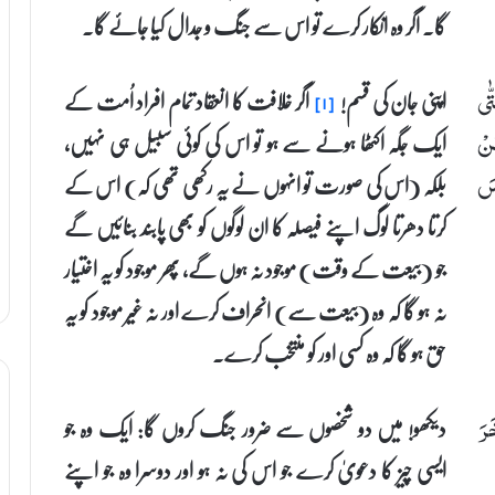
گا۔ اگر وہ انکار کرے تو اس سے جنگ و جدال کیا جائے گا۔
اپنی جان کی قسم!
اگر خلافت کا انعقاد تمام افراد اُمت کے
ٰی
[۱]
ایک جگہ اکٹھا ہونے سے ہو تو اس کی کوئی سبیل ہی نہیں،
ِنْ
بلکہ (اس کی صورت تو انہوں نے یہ رکھی تھی کہ) اس کے
سَ
کرتا دھرتا لوگ اپنے فیصلہ کا ان لوگوں کو بھی پابند بنائیں گے
جو (بیعت کے وقت) موجود نہ ہوں گے، پھر موجود کو یہ اختیار
نہ ہو گا کہ وہ (بیعت سے) انحراف کرے اور نہ غیر موجود کو یہ
حق ہو گا کہ وہ کسی اور کو منتخب کرے۔
دیکھو! میں دو شخصوں سے ضرور جنگ کروں گا: ایک وہ جو
َرَ
ایسی چیز کا دعویٰ کرے جو اس کی نہ ہو اور دوسرا وہ جو اپنے