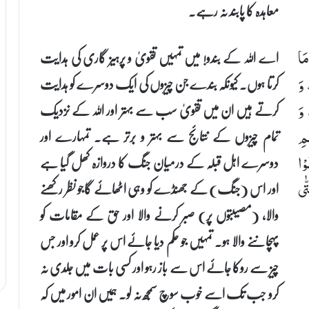
معاہدہ کا پابند نہ رہے۔
اے اللہ کے بندو! میں تمہیں تقویٰ و پرہیز گاری کی ہدایت
مَا
کرتا ہوں۔ کیونکہ بندے جن چیزوں کی ایک دوسرے کو ہدایت
 وَ
کرتے ہیں ان میں تقویٰ سب سے بہتر اور اللہ کے نزدیک
 وَ
تمام چیزوں کے نتائج سے بہتر و برتر ہے۔ تمہارے اور
ْمِ
دوسرے اہل قبلہ کے درمیان جنگ کا دروازہ کھل گیا ہے
وْا
اور اس (جنگ) کے جھنڈے کو وہی اٹھائے گاجو نظر رکھنے
ّٰی
والا، (مصیبتوں پر) صبر کرنے والا اور حق کے مقامات کو
پہچاننے والا ہو۔ تمہیں جو حکم دیا جائے اس پر عمل کرو اور جس
چیز سے روکا جائے اس سے باز رہو اور کسی بات میں جلدی نہ
کرو جب تک اسے خوب سوچ سمجھ نہ لو۔ ہمیں ان امور میں کہ