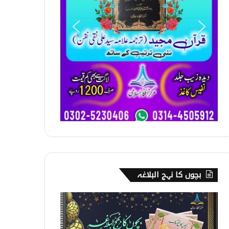
بچوں کا نہج البلاغہ