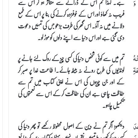
ہے۔ لہٰذا تم اس کے ڈرانے سے متاثر ہو کر اس سے
 وَ
فریب نہ کھاؤ اور اس کے خوفزدہ کرنے کی بنا پر اس کے طمع
دلانے میں نہ آؤ۔ اس گھر کی طرف بڑھو جس کی تمہیں دعوت
دی گئی ہے اور اس دنیا سے اپنے دلوں کو موڑ لو۔
تم میں سے کوئی شخص دنیا کی کسی چیز کے روک لئے جانے پر
ْهُ
لونڈیوں کی طرح رونے نہ بیٹھ جائے۔ا طاعت خدا پر صبر کر
َةِ
کے اور جن چیزوں کی اس نے اپنی کتاب میں تم سے
حفاظت چاہی ہے ان کی حفاظت کر کے اس سے نعمتوں کی
تکمیل چاہو۔
دیکھو! اگر تم نے دین کے اصول محفوظ رکھے تو پھر دنیا کی
ْدَ
کسی چیز کو کھو دینا تمہیں نقصان نہیں پہنچا سکتا اور دین کو ضائع
ْدَ