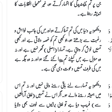
جن پر تم ناپسندیدگی کا اظہار کرتے ہو، غیر معمولی انقلابات کا
اندیشہ رہتا ہے۔
دیکھو! یہ دنیا جس کی تم تمنا کرتے ہو اور جس کی جانب خواہش و
 وَ
رغبت سے بڑھتے ہو، جو کبھی تم کو غصہ دلاتی ہے اور کبھی
ْ،
تمہیں خوش کر دیتی ہے، تمہارا (اصلی) گھر نہیں ہے اور نہ
لَا
وہ منزل ہے جس کیلئے تم پیدا کئے گئے ہو اور نہ وہ جگہ ہے
جس کی طرف تمہیں دعوت دی گئی ہے۔
دیکھو! یہ تمہارے لئے باقی رہنے والی نہیں اور نہ تم اس
 وَ
میں ہمیشہ رہنے والے ہو۔ اگر اس نے تمہیں (اپنی آرائشوں
وْا
سے) فریب دیا ہے تو اپنی بُرائیوں سے خوف بھی دلایا
وَ