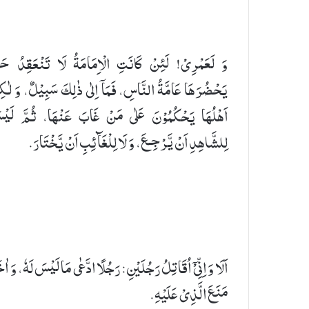
وَ لَعَمْرِیْ! لَئِنْ كَانَتِ الْاِمَامَةُ لَا تَنْعَقِدُ حَتّ
یَحْضُرَهَا عَامَّةُ النَّاسِ، فَمَاۤ اِلٰی ذٰلِكَ سَبِیْلٌ، وَ لٰك
اَهْلُهَا یَحْكُمُوْنَ عَلٰی مَنْ غَابَ عَنْهَا، ثُمَّ لَیْ
لِلشَّاهِدِ اَنْ یَّرْجِـعَ، وَ لَا لِلْغَآئِبِ اَنْ یَّخْتَارَ.
اَلَا وَ اِنِّیْۤ اُقَاتِلُ رَجُلَیْنِ: رَجُلًا ادَّعٰی مَا لَیْسَ لَهٗ، وَ اٰخ
مَنَعَ الَّذِیْ عَلَیْهِ.