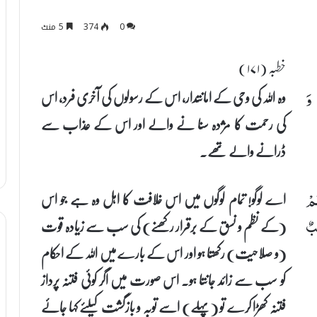
0
374
5 منٹ
خطبہ (۱۷۱)
وہ اللہ کی وحی کے امانتدار، اس کے رسولوں کی آخری فرد، اس
وَ
کی رحمت کا مژدہ سنا نے والے اور اس کے عذاب سے
ڈرانے والے تھے۔
اے لوگو! تمام لوگوں میں اس خلافت کا اہل وہ ہے جو اس
ُمْ
(کے نظم و نسق کے برقرار رکھنے) کی سب سے زیادہ قوت
ِبٌ
(و صلاحیت) رکھتا ہو اور اس کے بارے میں اللہ کے احکام
کو سب سے زائد جانتا ہو۔ اس صورت میں اگر کوئی فتنہ پرداز
فتنہ کھڑا کرے تو (پہلے) اسے توبہ و بازگشت کیلئے کہا جائے