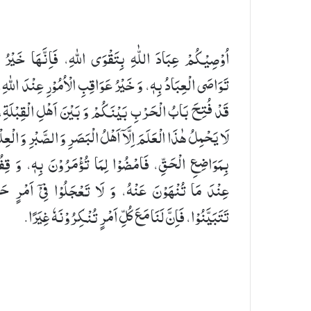
اُوْصِیْكُمْ عِبَادَ اللّٰہِ بِتَقْوَی اللهِ، فَاِنَّهَا خَیْرُ 
تَوَاصَی الْعِبَادُ بِهٖ، وَ خَیْرُ عَوَاقِبِ الْاُمُوْرِ عِنْدَ اللهِ،
قَدْ فُتِحَ بَابُ الْحَرْبِ بَیْنَكُمْ وَ بَیْنَ اَهْلِ الْقِبْلَةِ،
لَا یَحْمِلُ هٰذَا الْعَلَمَ اِلَّاۤ اَهْلُ الْبَصَرِ وَ الصَّبْرِ وَ الْعِل
بِمَوَاضِعِ الْحَقِّ، فَامْضُوْا لِمَا تُؤْمَرُوْنَ بِهٖ، وَ قِفُ
عِنْدَ مَا تُنْهَوْنَ عَنْهُ، وَ لَا تَعْجَلُوْا فِیْۤ اَمْرٍ حَت
تَتَبَیَّنُوْا، فَاِنَّ لَنَا مَعَ كُلِّ اَمْرٍ تُنْكِرُوْنَهٗ غِیَرًا.