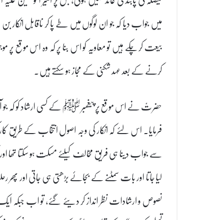
میں جواب دیا کہ جو ان لوگوں میں طے پا کر ناقابل انکار بن 
بیعت کر چکے ہیں تو معاویہ کو اس بنا پر کہ وہ اس موقع پر مو
کرنے کے بعد عہد شکنی کے مجاز ہو سکتے ہیں۔
حضرتؑ نے اس موقع پر پیغمبر ﷺ کے کسی ارشاد کو کہ جو آ
فرمایا۔ اس لئے کہ انکار کی وجہ اصول انتخاب کے طریق کار 
سے جواب دینا ہی فریق مخالف کیلئے مسکت ہو سکتا تھا اور ا
لیا جاتا اور بات سمٹنے کے بجائے بڑھتی ہی جاتی اور پھر رحل
نصوص و ارشادات نظر انداز کر دیئے گئے، تو اب جبکہ ایک