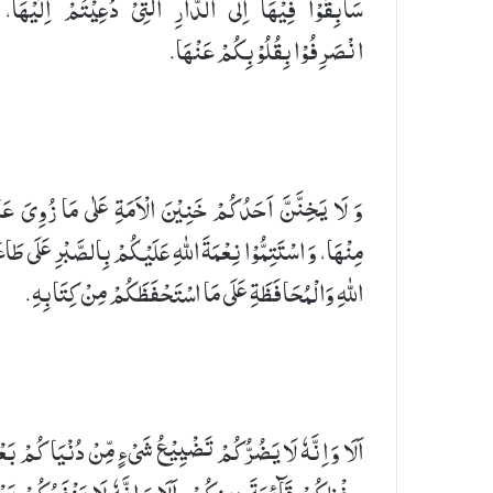
سَابِقُوْا فِیْهَاۤ اِلَی الدَّارِ الَّتِیْ دُعِیْتُمْ اِلَیْهَا،
انْصَرِفُوْا بِقُلُوْبِكُمْ عَنْهَا.
وَ لَا یَخِنَّنَّ اَحَدُكُمْ خَنِیْنَ الْاَمَةِ عَلٰی مَا زُوِیَ عَن
مِنْهَا، وَ اسْتَتِمُّوْا نِعْمَةَ اللهِ عَلَیْكُمْ بِالصَّبْرِ عَلَی طَاع
اللهِ وَالْمُحَافَظَةِ عَلَی مَا اسْتَحْفَظَكُمْ مِنْ كِتَابِهِ.
اَلَا وَ اِنَّهٗ لَا یَضُرُّكُمْ تَضْیِیْعُ شَیْءٍ مِّنْ دُنْیَاكُمْ بَع
حِفْظِكُمْ قَآئِمَةَ دِینِكُمْ، اَلَا وَ اِنَّهٗ لَا یَنْفَعُكُمْ بَع