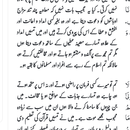
نہیں کرتی۔ کیا یہ عجیب بات نہیں کہ معاویہ چند تند مزاج
نَا
اوباشوں کو دعوت دیتا ہے اور وہ بغیر کسی امداد و اعانت اور
ِ ـ
بخشش و عطا کے اس کی پیروی کرتے ہیں اور میں تمہیں امداد
 وَ
کے علاوہ تمہارے معیّنہ عطیوں کے ساتھ دعوت دیتا ہوں
مگر تم مجھ سے پراگندہ و منتشر ہو جاتے ہو اور مخالفتیں کرتے ہو،
حالانکہ تم اسلام کے رہے سہے افراد اور مسلمانوں کا بقیہ ہو۔
تم تو میرے کسی فرمان پر راضی ہوتے اور نہ اس پر متحد ہوتے
لَا
ہو، چاہے وہ تمہارے جذبات کے موافق ہو یا مخالف۔ میں
یَّ
جن چیزوں کا سامنا کر نے والا ہوں ان میں سب سے زیادہ
مُ
محبوب مجھے موت ہے۔ میں نے تمہیں قرآن کی تعلیم دی
مَا
اور دلیل و برہان سے تمہارے درمیان فیصلے کئے اور ان
مُ