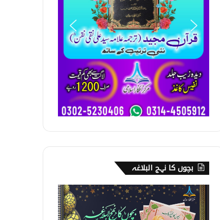
بچوں کا نہج البلاغہ