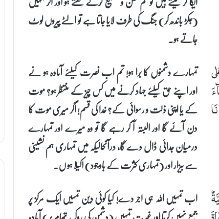
ایکا کر لیتے ہیں تو تم طعن و تشنیع کرنے لگتے ہو اور اگر تمہیں
(جکڑ باندھ کر) جنگ کی طرف لایا جاتا ہے تو الٹے پیروں لوٹ
جاتے ہو۔
تمہارے دشمنوں کا برا ہو! تم اب نصرت کیلئے آمادہ ہو نے
لٰی
اور اپنے حق کیلئے جہاد کرنے میں کس چیز کے منتظر ہو؟ موت
ٓءَ
کے یا اپنی ذلت و رسوائی کے؟ خدا کی قسم! اگر میری موت کا
نَا
دن آئے گا اور البتہ آ کر رہے گا تو وہ میرے اور تمہارے
درمیان جدائی ڈال دے گا، درآنحالیکہ میں تمہاری ہم نشینی
سے بیزار اور (تمہاری کثرت کے باوجود) اکیلا ہو ں۔
اب تمہیں اللہ ہی اجر دے! کیا کوئی دین تمہیں ایک مرکز پر
ةٌ
جمع نہیں کرتا اور غیرت تمہیں (دشمن کی روک تھام پر) آمادہ
اةَ