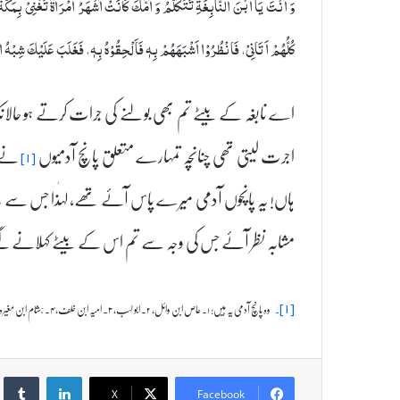
وَ اَنْتَ يَا ابْنَ النَّابِغَةِ تَتَكَلَّمُ وَ اُمُّكَ کَانَتْ اَشْهَرُ امْرَاَةً تَغْنِیْ بِم
كُلُّهُمْ اَتَانِیْ، فَانْظُرُوْا اَشْبَهَهُمْ بِهٖ فَاَلْحِقُوْهُ بِهٖ، فَغَلَبَ عَلَيْكَ شِبْ
اے نابغہ کے بیٹے تم بھی بولنے کی جرات کرتے ہو حالانکہ ت
اجرت لیتی تھی چنانچہ تمہارے متعلق پانچ آدمیوں
نے د
[۱]
ہاں! یہ پانچوں آدمی میرے پاس آئے تھے، لہٰذا جس سے یہ
مشابہ نظر آئے جس کی وجہ سے تم اس کے بیٹے کہلانے لگے۔ (ع
وہ پانچ آدمی یہ ہیں: ۱۔ عاص ابن وائل، ۲۔ ابو لہب، ۳۔ امیہ ابن خلف، ۴۔ ہشام ابن مغیرہ، ۵۔ ابو سفیان ابن حرب
[۱]۔
umblr
LinkedIn
X
Facebook