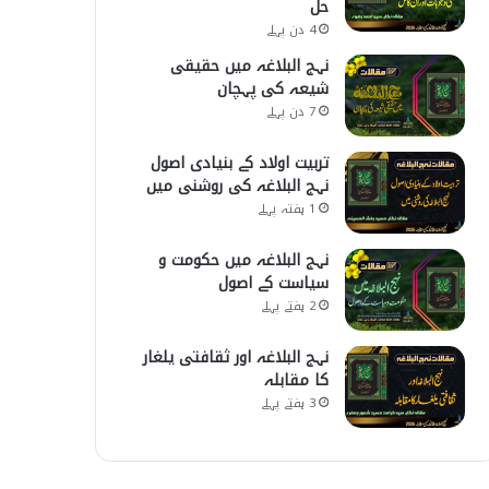
حل
4 دن پہلے
نہج البلاغہ میں حقیقی
شیعہ کی پہچان
7 دن پہلے
تربیت اولاد کے بنیادی اصول
نہج البلاغہ کی روشنی میں
1 ہفتہ پہلے
نہج البلاغہ میں حکومت و
سیاست کے اصول
2 ہفتے پہلے
نہج البلاغہ اور ثقافتی یلغار
کا مقابلہ
3 ہفتے پہلے