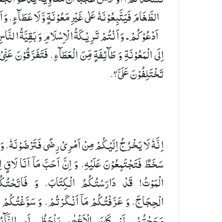
الطَّغَامَ فَیَتَّبِعُوْنَهٗ عَلٰی غَیْرِ مَعُوْنَةٍ وَّ لَا عَطَآءٍ، وَ اَ
اَدْعُوْكُمْ ـ وَ اَنْتُمْ تَرِیْكَةُ الْاِسْلَامِ وَ بَقِیَّةُ النَّاس
اِلَی الْمَعُوْنَةِ وَ طَآئِفَةٍ مِّنَ الْعَطَآءِ، فَتَفَرَّقُوْنَ عَنِّیْ
تَخْتَلِفُوْنَ عَلَیَّ؟.
اِنَّهٗ لَا یَخْرُجُ اِلَیْكُمْ مِنْ اَمْرِیْ رِضًی فَتَرْضَوْنَهٗ، وَ 
سَخَطٌ فَتَجْتَمِعُوْنَ عَلَیْهِ، وَ اِنَّ اَحَبَّ مَاۤ اَنَا لَاقٍ اِلَ
الْمَوْتُ! قَدْ دَارَسْتُكُمُ الْكِتَابَ، وَ فَاتَحْتُكُ
الْحِجَاجَ، وَ عَرَّفْتُكُمْ مَاۤ اَنْكَرْتُمْ، وَ سَوَّغْتُكُمْ 
مَجَجْتُمْ، لَوْ كَانَ الْاَعْمٰی یَلْحَظُ، اَوِ النَّآئِ