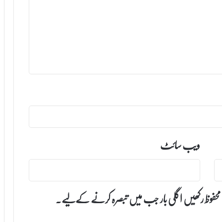
ویب‌ سائٹ
 محفوظ رکھیں اگلی بار جب میں تبصرہ کرنے کےلیے۔