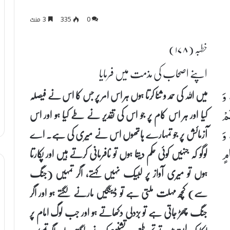
0
335
3 منٹ
خطبہ (۱۷۸)
اپنے اصحاب کی مذمت میں فرمایا
میں اللہ کی حمد و ثنا کرتا ہوں ہر اس امر پر جس کا اس نے فیصلہ
 وَ
کیا اور ہر اس کام پر جو اس کی تقدیر نے طے کیا ہو اور اس
َمْ
آزمائش پر جو تمہارے ہاتھوں اس نے میری کی ہے۔ اے
 وَ
لوگو کہ جنہیں کوئی حکم دیتا ہوں تو نافرمانی کرتے ہیں اور پکارتا
امٍ
ہوں تو میری آواز پر لبیک نہیں کہتے، اگر تمہیں (جنگ
سے) کچھ مہلت ملتی ہے تو ڈینگیں مارنے لگتے ہو اور اگر
جنگ چھڑ جاتی ہے تو بزدلی دکھاتے ہو اور جب لوگ امام پر