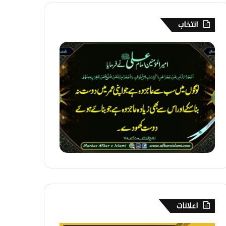
انتخاب
1
6
6
۔
ع
ا
ج
ز
ا
ن
س
ا
ن
اعلانات