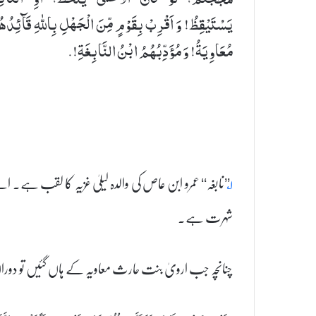
یَسْتَیْقِظُ! وَ اَقْرِبْ بِقَوْمٍ مِّنَ الْجَهْلِ بِاللهِ قَآئِدُه
مُعَاوِیَةُ! وَ مُؤَدِّبُهُمُ ابْنُ النَّابِغَةِ!.
۱؂
’’نابغہ‘‘ عمرو ابن عاص کی والدہ لیلیٰ غزیہ کا لقب ہ
شہرت ہے۔
چنانچہ جب ارویٰ بنت حارث معاویہ کے ہاں گئیں تو دورا