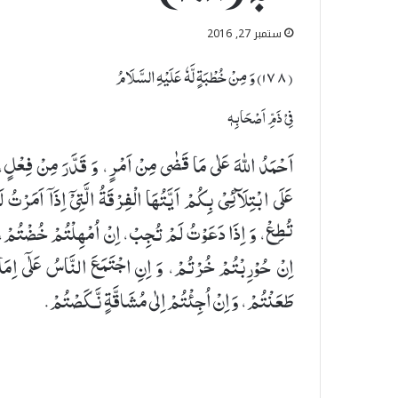
ستمبر 27, 2016
(۱٧٨) وَ مِنْ خُطْبَةٍ لَّهٗ عَلَیْهِ السَّلَامُ
فِیْ ذَمِّ اَصْحَابِهٖ
اَحْمَدُ اللهَ عَلٰی مَا قَضٰی مِنْ اَمْرٍ، وَ قَدَّرَ مِنْ فِعْلٍ،
عَلَی ابْتِلَآئِیْ بِكُمْ اَیَّتُهَا الْفِرْقَةُ الَّتِیْۤ اِذَاۤ اَمَرْتُ ل
تُطِعْ، وَ اِذَا دَعَوْتُ لَمْ تُجِبْ، اِنْ اُمْهِلْتُمْ خُضْتُمْ،
اِنْ حُوْرِبْتُمْ خُرْتُمْ، وَ اِنِ اجْتَمَعَ النَّاسُ عَلٰۤی اِمَ
طَعَنْتُمْ، وَ اِنْ اُجِئْتُمْ اِلٰی مُشَاقَّةٍ نَّكَصْتُمْ.