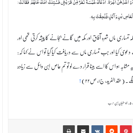
َكَّةَ وَ اٰخَذُهُنَّ اُجْرَةً، ادَّعَاكَ خَمْسَةُ نَفَرٌ مِّنْ قُرَيْشٍ فَسُئِلَتْ اُمُّكَ عَنْهُمْ فَقَالَتْ:
هُ الْعَاصِ بْنِ وَآئِلٍ فُلُحِقْتَ بِهٖ.
مہاری ماں شہرہ آفاق اور مکہ میں گانے بجانے کا پیشہ کرتی تھی اور
عویٰ کیا اور جب تمہاری ماں سے دریافت کیا گیا تو اس نے کہا کہ:
 مشابہ ہو اس کا اسے بیٹا قرار دے لو تو تم عاص ابن وائل سے زیادہ
قد الفرید، ج۱، ص۲۲)
↑
Print
Share via Email
VKontakte
Reddit
Pinterest
T