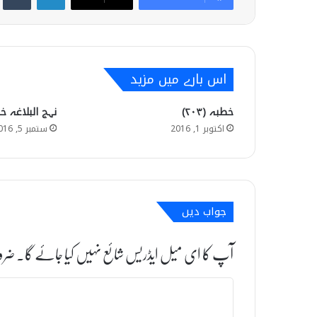
اس بارے میں مزید
خطبہ (۲۰۳)
نہج البلاغہ خط
اکتوبر 1, 2016
ستمبر 5, 2016
جواب دیں
آپ کا ای میل ایڈریس شائع نہیں کیا جائے گا۔
ضرو
ت
ب