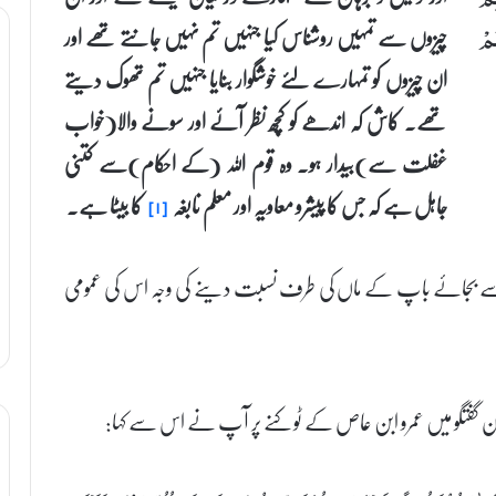
چیزوں سے تمہیں روشناس کیا جنہیں تم نہیں جانتے تھے اور
ُمْ
ان چیزوں کو تمہارے لئے خوشگوار بنایا جنہیں تم تھوک دیتے
تھے۔ کاش کہ اندھے کو کچھ نظر آئے اور سونے والا(خواب
غفلت سے)بیدار ہو۔ وہ قوم اللہ (کے احکام)سے کتنی
جاہل ہے کہ جس کا پیشرو معاویہ اور معلم نابغہ
کا بیٹا ہے۔
[۱]
ے۔ اسے بجائے باپ کے ماں کی طرف نسبت دینے کی وجہ اس کی عمومی
ن گفتگو میں عمرو ابن عاص کے ٹوکنے پر آپ نے اس سے کہا: