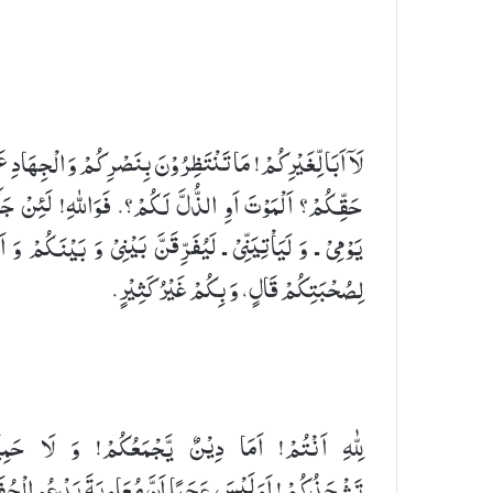
لَاۤ اَبَا لِّغَیْرِكُمْ! مَا تَنْتَظِرُوْنَ بِنَصْرِكُمْ وَ الْجِهَادِ عَ
حَقِّكُمْ؟ اَلْمَوْتَ اَوِ الذُّلَّ لَكُمْ؟. فَوَاللهِ! لَئِنْ جَا
یَوْمِیْ ـ وَ لَیَاْتِیَنِّیْ ـ لَیُفَرِّقَنَّ بَیْنِیْ وَ بَیْنَكُمْ وَ اَ
لِصُحْبَتِكُمْ قَالٍ، وَ بِكُمْ غَیْرُ كَثِیْرٍ.
لِلّٰهِ اَنْتُمْ! اَمَا دِیْنٌ یَّجْمَعُكُمْ! وَ لَا حَمِیَّ
تَشْحَذُكُمْ! اَوَ لَیْسَ عَجَبًا اَنَّ مُعَاوِیَةَ یَدْعُو الْجُفَ