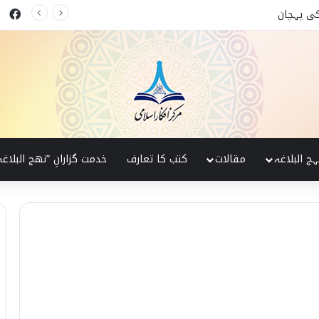
ok
 البلاغہ کی روشنی میں
ہج البلاغہ
مقالات
کتب کا تعارف
خدمت گزارانِ ”نھج البلاغہ