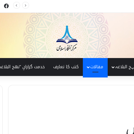
ok
کی پہچان
ہج البلاغہ
مقالات
کتب کا تعارف
خدمت گزارانِ ”نھج البلاغہ
نس