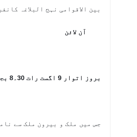
بین الاقوامی نہج البلاغہ کانف
آن لائن
بروز اتوار 9 اگست رات 30۔8 بجے
جس میں ملک و بیرون ملک سے نام