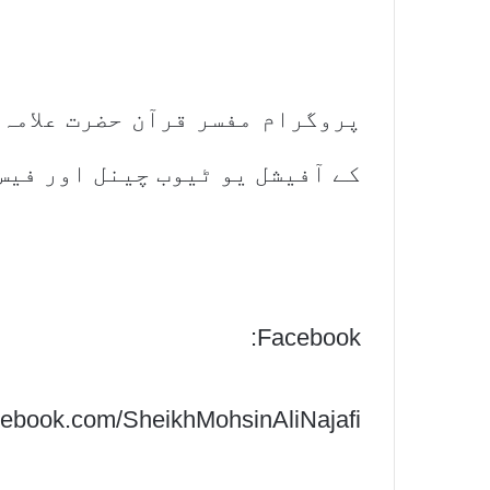
پروگرام مفسر قرآن حضرت علامہ
کے آفیشل یو ٹیوب چینل اور فیس 
Facebook:
acebook.com/SheikhMohsinAliNajafi