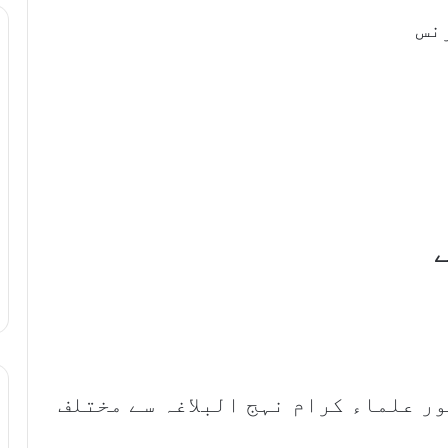
رنس
ور علماء کرام نہج البلاغہ سے مختلف