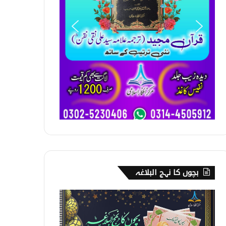
بچوں کا نہج البلاغہ