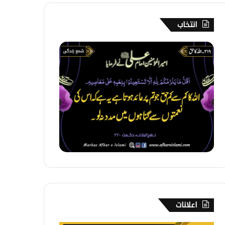
انتخاب
3
1
9
۔
ا
ل
ل
ہ
ک
ا
ح
ق
اعلانات