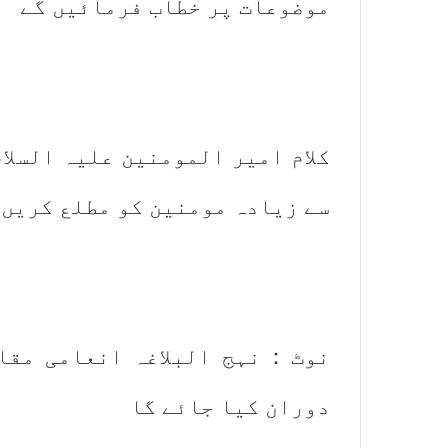
موضوعات پر خطاب فرمائیں گے
کلام امیر المومنین علیہ السلا
سے زیادہ مومنین کو مطلع کریں
نوٹ：نہج البلاغہ انعامی مقاب
دوران کیا جائے گا