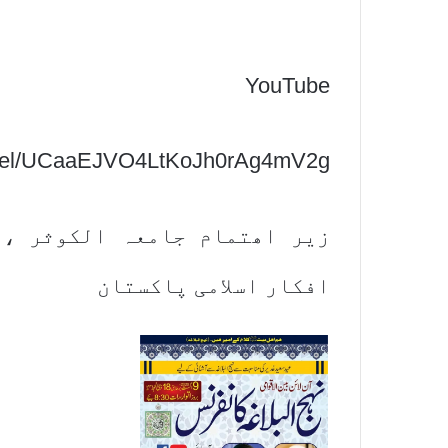
YouTube
nnel/UCaaEJVO4LtKoJh0rAg4mV2g
زیر اھتمام جامعہ الکوثر ، 
افکار اسلامی پاکستان