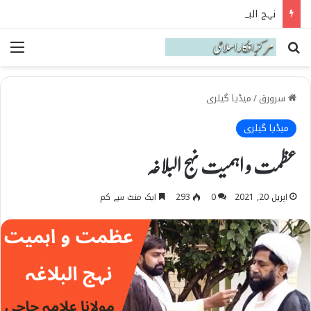
نہج البلاغہ میں حقیقی شیعہ کی پہچان
Search for
می
سرورق
/
میڈیا گیلری
میڈیا گیلری
عظمت و اہمیت نہج البلاغہ
اپریل 20, 2021
0
293
ایک منٹ سے کم