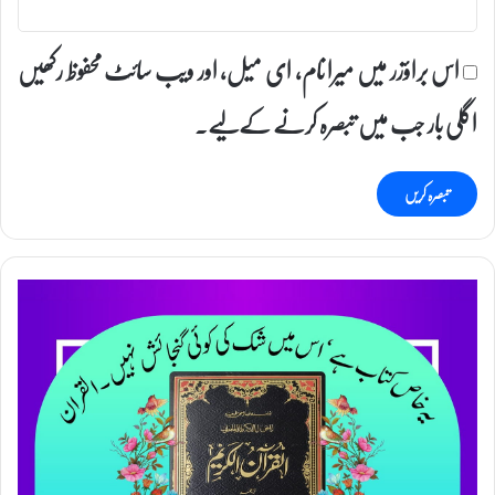
اس براؤزر میں میرا نام، ای میل، اور ویب سائٹ محفوظ رکھیں
اگلی بار جب میں تبصرہ کرنے کےلیے۔