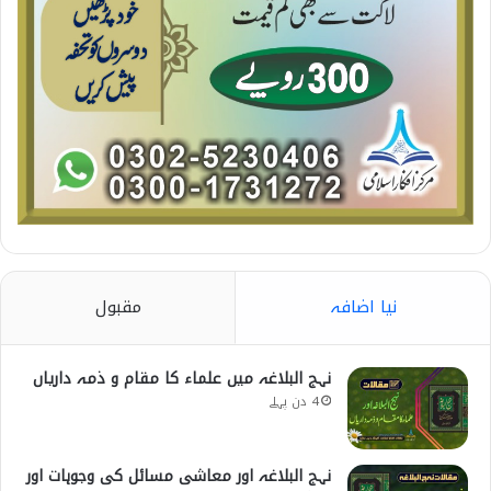
نیا اضافہ
مقبول
نہج البلاغہ میں علماء کا مقام و ذمہ داریاں
4 دن پہلے
نہج البلاغہ اور معاشی مسائل کی وجوہات اور