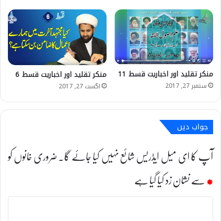
منکر تقلید اور اخباریت قسط 11
منکر تقلید اور اخباریت قسط 6
ستمبر 27, 2017
اگست 27, 2017
جواب دیں
آپ کا ای میل ایڈریس شائع نہیں کیا جائے گا۔
ضروری خانوں کو
*
سے نشان زد کیا گیا ہے
ت
ب