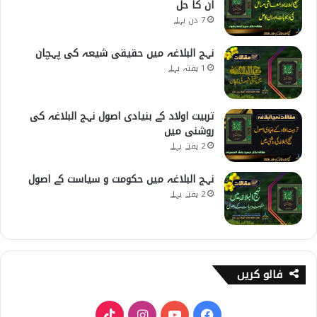
ان کا حل
7 دن پہلے
نہج البلاغہ میں حقیقی شیعہ کی پہچان
1 ہفتہ پہلے
تربیت اولاد کے بنیادی اصول نہج البلاغہ کی
روشنی میں
2 ہفتے پہلے
نہج البلاغہ میں حکومت و سیاست کے اصول
2 ہفتے پہلے
فالو کریں
T
I
Y
F