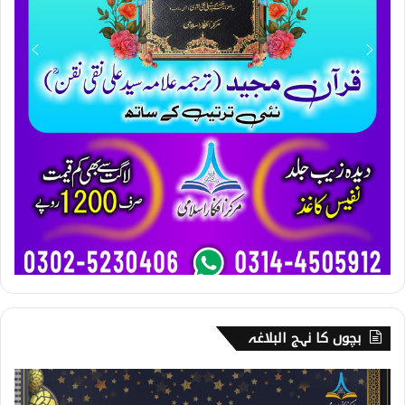
بچوں کا نہج البلاغہ