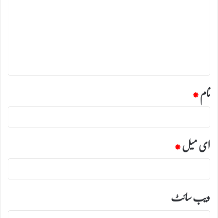
ص
ر
ہ
*
نام
*
ای میل
*
ویب‌ سائٹ