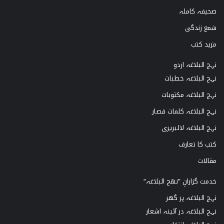
صحیفہ کاملہ
شمع زندگی
مزید کتب
نہج البلاغہ اردو
نہج البلاغہ خطبات
نہج البلاغہ مکتوبات
نہج البلاغہ کلمات قصار
نہج البلاغہ لائبریری
کتب کا تعارف
مقالات
خدمت گزارانِ ”نھج البلاغہ“
نہج البلاغہ ہر گھر
نہج البلاغہ در آئینہ اشعار