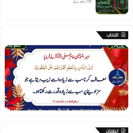
2 ہفتے پہلے
انتخاب
1
8
7
۔
ط
ا
ق
ت
ک
ا
ش
ک
ر
ا
اعلانات