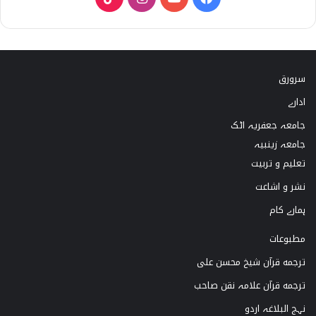
i
n
o
a
k
s
u
c
سرورق
T
t
T
e
ادارے
o
a
u
b
جامعہ جعفریہ اٹک
k
g
b
o
جامعہ زینبیہ
تعلیم و تربیت
r
e
o
نشر و اشاعت
a
k
ہمارے کام
m
مطبوعات
ترجمه قرآن شیخ محسن علی
ترجمه قرآن علامہ نقن صاحب
نہج البلاغہ اردو