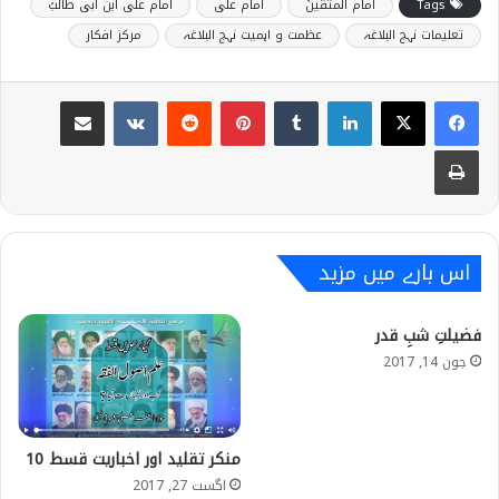
Tags
امام المتقینؑ
امام علی
امام علی ابن ابی طالبؑ
تعلیمات نہج البلاغہ
عظمت و اہمیت نہج البلاغہ
مرکز افکار
Share via Email
VKontakte
Reddit
Pinterest
Tumblr
LinkedIn
Print
اس بارے میں مزید
فضیلتِ شبِ قدر
جون 14, 2017
منکر تقلید اور اخباریت قسط 10
اگست 27, 2017