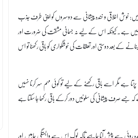
ہیں: خوش اخلاقی و خندہ پیشانی سے دوسروں کو اپنی طرف جذب
 چیز نہیں ہے۔ کیونکہ اس کے لیے نہ جسمانی مشقت کی ضرورت اور
ے کے بعد دوستی اور تعلقات کی خوشگواری کو باقی رکھنا تو اس
ا پڑتا ہے مگر اسے باقی رکھنے کے لیے تو کوئی مہم سر کرنا نہیں
ے کہ جسے صرف پیشانی کی سلوٹیں دور کرکے باقی رکھا جا سکتا ہے
 روئی سے پیش آنا چاہیے تاکہ لوگ اس سے وابستگی چاہیں اور