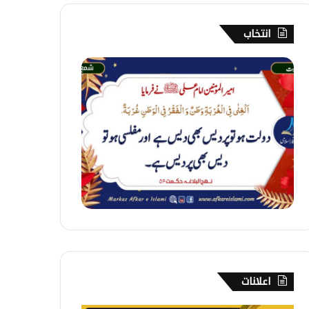
انتخاب
1
9
1
۔
غ
ر
ب
ت
اعلانات