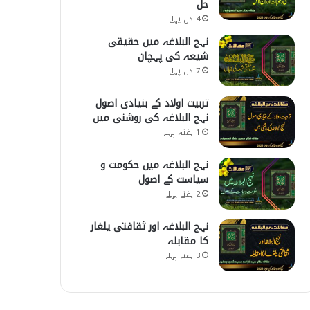
حل
4 دن پہلے
نہج البلاغہ میں حقیقی
شیعہ کی پہچان
7 دن پہلے
تربیت اولاد کے بنیادی اصول
نہج البلاغہ کی روشنی میں
1 ہفتہ پہلے
نہج البلاغہ میں حکومت و
سیاست کے اصول
2 ہفتے پہلے
نہج البلاغہ اور ثقافتی یلغار
کا مقابلہ
3 ہفتے پہلے