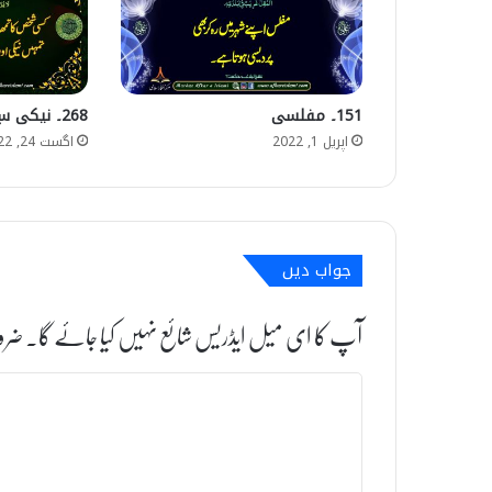
151۔ مفلسی
268۔ نیکی سے بد دلی
اپریل 1, 2022
اگست 24, 2022
جواب دیں
آپ کا ای میل ایڈریس شائع نہیں کیا جائے گا۔
ضرو
ت
ب
ص
ر