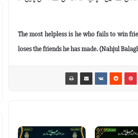
The most helpless is he who fails to win fri
loses the friends he has made. (Nahjul Balag
Print
Share via Email
VKontakte
Reddit
Pinterest
T