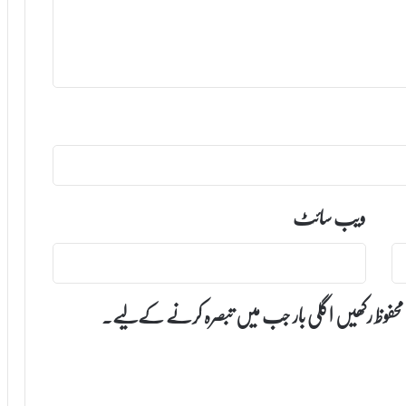
ویب‌ سائٹ
 محفوظ رکھیں اگلی بار جب میں تبصرہ کرنے کےلیے۔