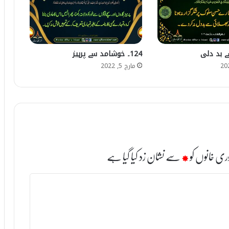
124۔ خوشامد سے پرہیز
مارچ 5, 2022
ری خانوں کو
*
سے نشان زد کیا گیا ہے