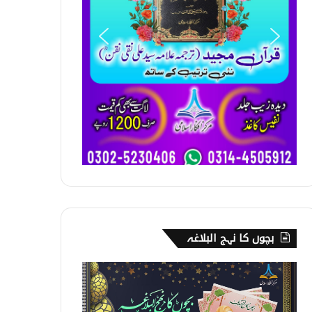
بچوں کا نہج البلاغہ