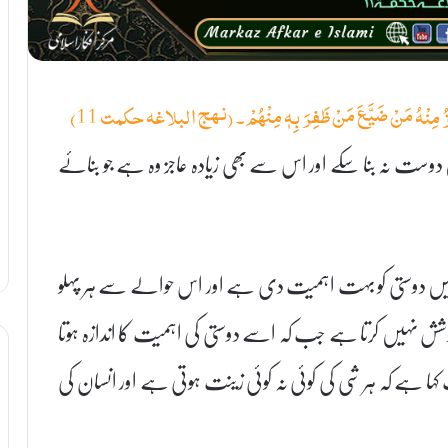
زُ مِنْهُ مَنْ ضَيَّعَ مَنْ ظَفِرَ بِهٖ مِنْهُمْ۔ (نہج البلاغہ حکمت 11)
وست نہ بنا سکے اور اس سے بھی زیادہ عاجز وہ ہے جو بنائے
ن میں دوستی کو بہت اہمیت دی ہے اور اس حوالے سے ہر پہلو
 نہیں کرتا ہے جب کہ اسے دوستی کی اہمیت کا اندازہ ہوتا
 ہے کہ ہر شی کی کوئی نہ کوئی زینت ہوتی ہے اور انسان کی