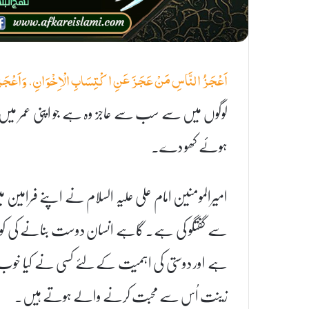
اَعْجَزُ النَّاسِ مَنْ عَجَزَ عَنِ اكْتِسَابِ الْاِخْوَانِ، وَاَعْجَ
لوگوں میں سے سب سے عاجز وہ ہے جو اپنی عمر میں د
ہوئے کھو دے۔
امیرالمومنین امام علی علیہ السلام نے اپنے فرامی
سے گفتگو کی ہے۔ گاہے انسان دوست بنانے کی کوشش
ہے اور دوستی کی اہمیت کے لئے کسی نے کیا خوب کہا
زینت اُس سے محبت کرنے والے ہوتے ہیں۔