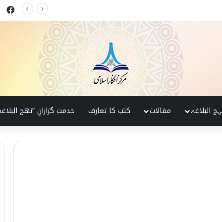
ok
 البلاغہ کی روشنی میں
ہج البلاغہ
مقالات
کتب کا تعارف
خدمت گزارانِ ”نھج البلاغہ