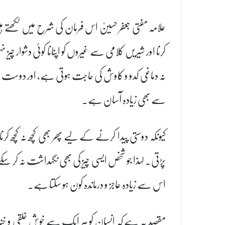
علامہ مفتی جعفر حسینؒ اس فرمان کی شرح میں لکھتے 
کرنا اور شیریں کلامی سے غیروں کو اپنانا کوئی دشوار
نہ دماغی کدو و کاوش کی حاجت ہوتی ہے، اور دوست بنان
سے بھی زیادہ آسان ہے۔
کیونکہ دوستی پیدا کرنے کے لیے پھر بھی کچھ نہ کچھ کرن
پڑتی۔ لہذا جو شخص ایسی چیز کی بھی نگہداشت نہ کر سک
اس سے زیادہ عاجز و درماندہ کون ہو سکتا ہے۔
مقصد یہ ہے کہ انسان کو ہر ایک سے خوش خلقی و خندہ