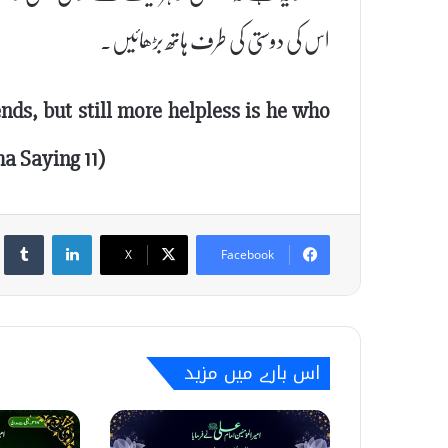
اس کی دوستی کی طرف ہاتھ بڑھائیں۔
ends, but still more helpless is he who
ha Saying 11)
umblr
LinkedIn
X
Facebook
اس بارے میں مزید