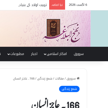
6 اگست 2026
تربیت اولاد کے بنیادی اصول نہج
نیا اضافہ
سرورق
افکار اسلامی
اخبار
مطبوعات
ن
سرورق
/
مقالات
/
شمع زندگی
/
166۔ عاجز انسان
شمع زندگی
166۔ عاجز انسان