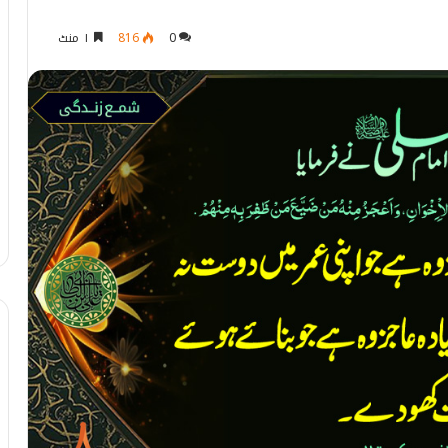
0
816
۱ منٹ