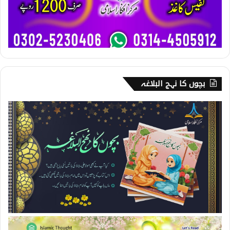
بچوں کا نہج البلاغہ