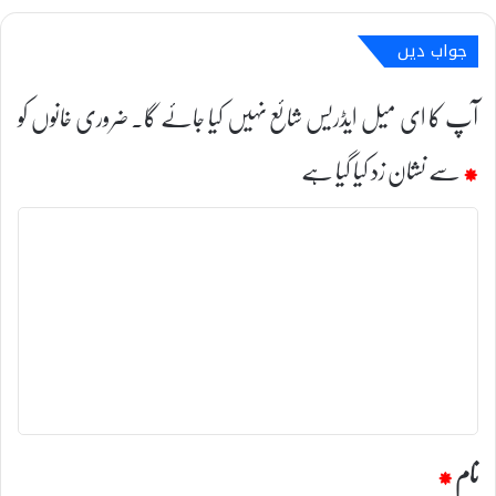
جواب دیں
آپ کا ای میل ایڈریس شائع نہیں کیا جائے گا۔
ضروری خانوں کو
*
سے نشان زد کیا گیا ہے
ت
ب
ص
ر
ہ
*
نام
*