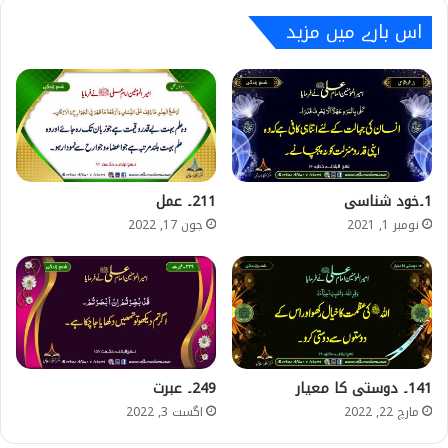
اس بارے میں مزید
1۔خود شناسی
211۔ عمل
نومبر 1, 2021
جون 17, 2022
141۔ دوستی کا معیار
249۔ عبرت
مارچ 22, 2022
اگست 3, 2022