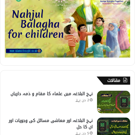
مقالات
نہج البلاغہ میں علماء کا مقام و ذمہ داریاں
2 دن پہلے
نہج البلاغہ اور معاشی مسائل کی وجوہات اور
ان کا حل
5 دن پہلے