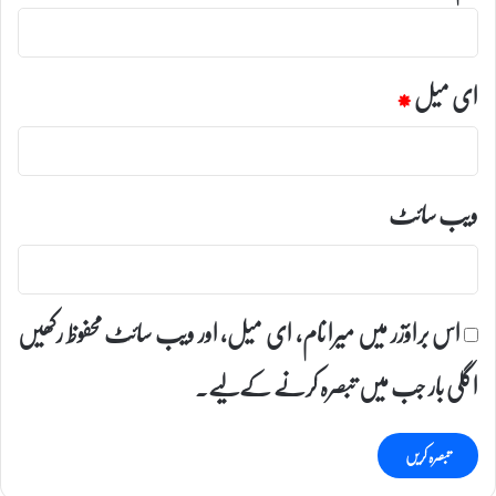
ای میل
*
ویب‌ سائٹ
اس براؤزر میں میرا نام، ای میل، اور ویب سائٹ محفوظ رکھیں
اگلی بار جب میں تبصرہ کرنے کےلیے۔