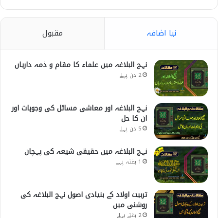
نیا اضافہ
مقبول
نہج البلاغہ میں علماء کا مقام و ذمہ داریاں
2 دن پہلے
نہج البلاغہ اور معاشی مسائل کی وجوہات اور
ان کا حل
5 دن پہلے
نہج البلاغہ میں حقیقی شیعہ کی پہچان
1 ہفتہ پہلے
تربیت اولاد کے بنیادی اصول نہج البلاغہ کی
روشنی میں
2 ہفتے پہلے