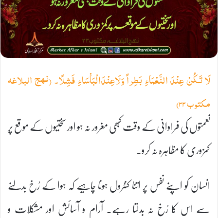
لَا تَکُنْ عِنْدَ النَّعْمَاءِ بَطِراً وَلَاعِنْدَالْبَاْسَاءِ فَشِلًا۔ (نہج البلاغہ
مکتوب ۳۳)
نعمتوں کی فراوانی کے وقت کبھی مغرور نہ ہو اور سختیوں کے موقع پر
کمزوری کا مظاہرہ نہ کرو۔
انسان کو اپنے نفس پر اتنا کنٹرول ہونا چاہیے کہ ہوا کے رُخ بدلنے
سے اس کا رُخ نہ بدلتا رہے۔ آرام و آسائش اور مشکلات و