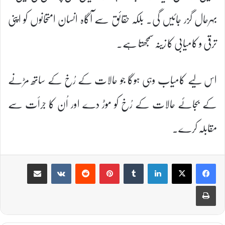
بہرحال گزر جائیں گی۔ بلکہ حقائق سے آگاہ انسان امتحانوں کو اپنی
ترقی و کامیابی کا زینہ سمجھتا ہے۔
اس لیے کامیاب وہی ہوگا جو حالات کے رُخ کے ساتھ مڑنے
کے بجائے حالات کے رُخ کو موڑ دے اور اُن کا جرأت سے
مقابلہ کرے۔
Share via Email
VKontakte
Reddit
Pinterest
Tumblr
LinkedIn
Print