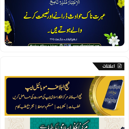
۔
ع
ب
ر
ت
اعلانات