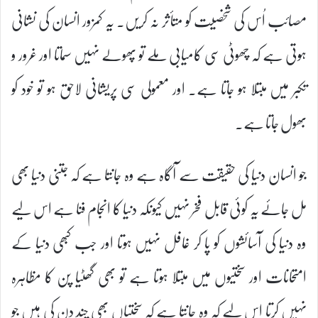
مصائب اُس کی شخصیت کو متأثر نہ کریں۔ یہ کمزور انسان کی نشانی
ہوتی ہے کہ چھوٹی سی کامیابی ملے تو پھولے نہیں سماتا اور غرور و
تکبر میں مبتلا ہو جاتا ہے۔ اور معمولی سی پریشانی لاحق ہو تو خود کو
بھول جاتا ہے۔
جو انسان دنیا کی حقیقت سے آگاہ ہے وہ جانتا ہے کہ جتنی دنیا بھی
مل جائے یہ کوئی قابل فخر نہیں کیونکہ دنیا کا انجام فنا ہے اس لیے
وہ دنیا کی آسائشوں کو پا کر غافل نہیں ہوتا اور جب کبھی دنیا کے
امتحانات اور سختیوں میں مبتلا ہوتا ہے تو بھی گھٹیا پن کا مظاہرہ
نہیں کرتا اس لیے کہ وہ جانتا ہے کہ سختیاں بھی چند دن کی ہیں جو