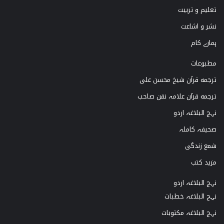
تعلیم و تربیت
r
e
o
نشر و اشاعت
a
k
ہمارے کام
m
مطبوعات
ترجمه قرآن شیخ محسن علی
ترجمه قرآن علامہ نقن صاحب
نہج البلاغہ اردو
صحیفہ کاملہ
شمع زندگی
مزید کتب
نہج البلاغہ اردو
نہج البلاغہ خطبات
نہج البلاغہ مکتوبات