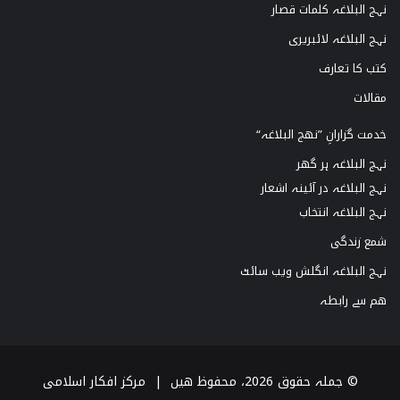
نہج البلاغہ کلمات قصار
نہج البلاغہ لائبریری
کتب کا تعارف
مقالات
خدمت گزارانِ ”نھج البلاغہ“
نہج البلاغہ ہر گھر
نہج البلاغہ در آئینہ اشعار
نہج البلاغہ انتخاب
شمع زندگی
نہج البلاغہ انگلش ویب سائٹ
ھم سے رابطہ
© جملہ حقوق 2026، محفوظ ھیں |
مرکز افکار اسلامی