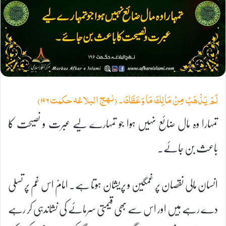
لَمْ يَذْهَبْ مِنْ مَالِكَ مَا وَعَظَكَ۔ (نہج البلاغہ حکمت ۱۹۶)
تمہارا وہ مال ضائع نہیں ہوا جو تمہارے لیے عبرت و نصیحت کا
باعث بن جائے۔
انسان مالی نقصان پر غمگین و پریشان ہوتا ہے۔ امامؑ اس غم پر تسلی
دے رہے ہیں اور اس سے بھی قیمتی سرمائے کی نشاندہی کر رہے