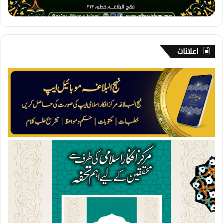
ن
ا
ہ
اعلانات