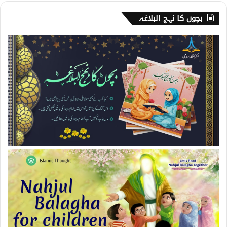
بچوں کا نہج البلاغہ