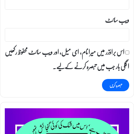
ویب‌ سائٹ
اس براؤزر میں میرا نام، ای میل، اور ویب سائٹ محفوظ رکھیں
اگلی بار جب میں تبصرہ کرنے کےلیے۔