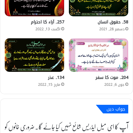
58۔ حقوق انسان
257۔ آراء کا احترام
دسمبر 28, 2021
اگست 13, 2022
204۔ موت کا سفر
134۔ عذر
جون 6, 2022
مارچ 15, 2022
جواب دیں
آپ کا ای میل ایڈریس شائع نہیں کیا جائے گا۔
ضروری خانوں کو