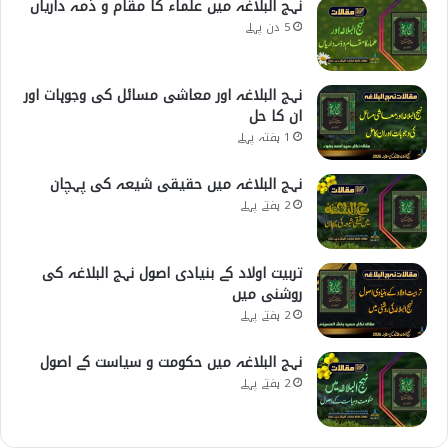
نہج البلاغہ میں علماء کا مقام و ذمہ داریاں
5 دن پہلے
نہج البلاغہ اور معاشی مسائل کی وجوہات اور
ان کا حل
1 ہفتہ پہلے
نہج البلاغہ میں حقیقی شیعہ کی پہچان
2 ہفتے پہلے
تربیت اولاد کے بنیادی اصول نہج البلاغہ کی
روشنی میں
2 ہفتے پہلے
نہج البلاغہ میں حکومت و سیاست کے اصول
2 ہفتے پہلے