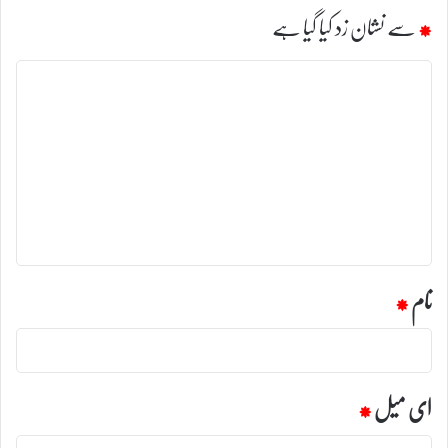
*
سے نشان زد کیا گیا ہے
ت
ب
ص
ر
ہ
*
نام
*
ای میل
*