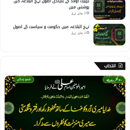
تربیت اولاد کے بنیادی اصول نہج البلاغہ کی
روشنی میں
2 ہفتے پہلے
نہج البلاغہ میں حکومت و سیاست کے اصول
2 ہفتے پہلے
انتخاب
6
0
۔
ف
ق
ر
س
ے
پ