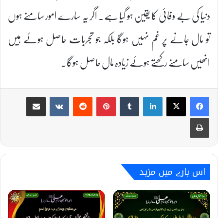
دنیا کی بے وفائی کا یقین ہو گیا ہے۔ اگر یہ سارے امور سامنے ہوں
تو مال جانے پر غم نہیں ہوگا بلکہ جو تجربات حاصل ہوئے ہیں
انھیں سامنے رکھتے ہوئے زیادہ مال حاصل ہوگا۔
Share via Email
VKontakte
Reddit
Pinterest
Tumblr
LinkedIn
Print
اس بارے میں مزید