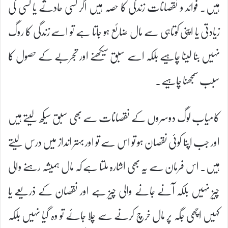
ہیں۔ فوائد و نقصانات زندگی کا حصہ ہیں اگر کسی حادثے یا کسی کی
زیادتی یا اپنی کوتاہی سے مال ضائع ہو جاتا ہے تو اسے زندگی کا روگ
نہیں بنا لینا چاہیے بلکہ اسے سبق سیکھنے اور تجربے کے حصول کا
سبب سمجھنا چاہیے۔
کامیاب لوگ دوسروں کے نقصانات سے بھی سبق سیکھ لیتے ہیں
اور جب اپنا کوئی نقصان ہو تو اس سے تو اور بہتر انداز میں درس لیتے
ہیں۔ اس فرمان سے یہ بھی اشارہ ملتا ہے کہ مال ہمیشہ رہنے والی
چیز نہیں بلکہ آنے جانے والی چیز ہے اور نقصان کے ذریعے یا
کہیں اچھی جگہ پر مال خرچ کرنے سے چلا جائے تو وہ گیا نہیں بلکہ