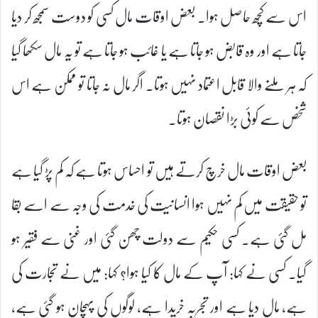
اس سے کچھ حاصل ہوا۔ بعض اوقات مال کسی کو دوست سمجھ کر دیا
جاتا ہے اور وہ قابض ہو جاتا ہے یا غائب ہو جاتا ہے تو یہ مال سکھا گیا
کہ ہر ملنے والا قابل اعتماد نہیں ہوتا۔ اگر مال نہ جاتا تو ممکن ہے اس
شخص سے کوئی بڑا نقصان ہوتا۔
بعض اوقات مال خرچ کرتے ہیں تو احساس ہوتا ہے کہ کم پڑ گیا ہے
تو حقیقت میں کم نہیں ہوا انسانیت کی خدمت کی وجہ سے اسے بقا
مل گئی ہے۔ کسی حکیم سے دولت چھن گئی اور غنی سے فقیر ہو
گیا۔ کسی نے کہا: آپ کے مال کا کیا ہوا؟ کہا: میں نے تجارت کی
ہے، مال دیا ہے اور تجربہ خریدا ہے، لوگوں کی پہچان ہو گئی ہے،