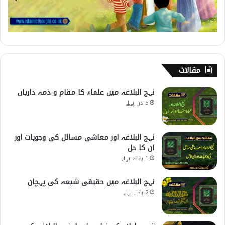
مقالات
نہج البلاغہ میں علماء کا مقام و ذمہ داریاں
5 دن پہلے
نہج البلاغہ اور معاشی مسائل کی وجوہات اور
ان کا حل
1 ہفتہ پہلے
نہج البلاغہ میں حقیقی شیعہ کی پہچان
2 ہفتے پہلے