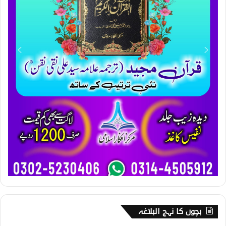
بچوں کا نہج البلاغہ