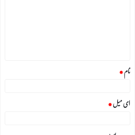
ت
ب
ص
ر
ہ
*
نام
*
ای میل
*