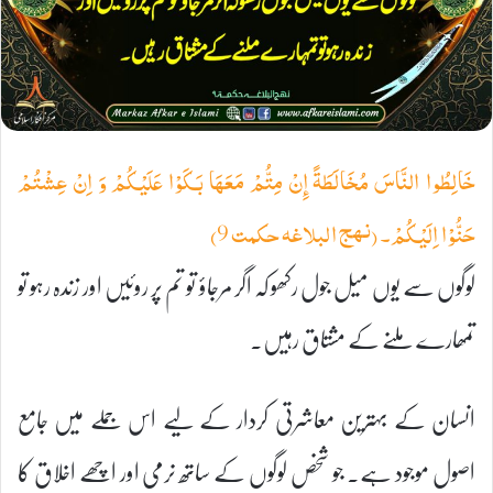
خَالِطُوا النَّاسَ مُخَالَطَةً إِنْ مِتُّمْ مَعَهَا بَكَوْا عَلَيْكُمْ وَ اِنْ عِشْتُمْ
حَنُّوْا اِلَيْكُمْ۔ (نہج البلاغہ حکمت 9)
لوگوں سے یوں میل جول رکھو کہ اگر مرجاؤ تو تم پر روئیں اور زندہ رہو تو
تمھارے ملنے کے مشتاق رہیں۔
انسان کے بہترین معاشرتی کردار کے لیے اس جملے میں جامع
اصول موجود ہے۔ جو شخص لوگوں کے ساتھ نرمی اور اچھے اخلاق کا