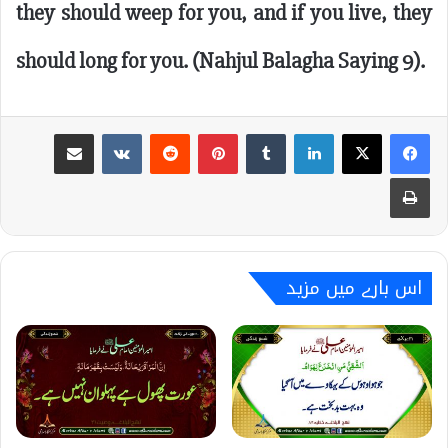
they should weep for you, and if you live, they
should long for you. (Nahjul Balagha Saying 9).
Share via Email
VKontakte
Reddit
Pinterest
Tumblr
LinkedIn
Print
اس بارے میں مزید