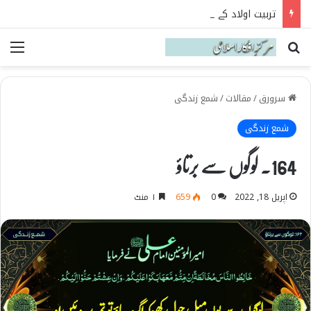
تربیت اولاد کے بنیادی اصول نہج البلاغہ کی روشنی میں
Search for
می
سرورق
/
مقالات
/
شمع زندگی
شمع زندگی
164۔ لوگوں سے برتاؤ
اپریل 18, 2022
0
659
۱ منٹ