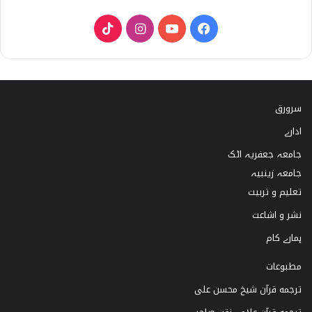
T
I
Y
F
i
n
o
a
k
s
u
c
سرورق
T
t
T
e
ادارے
o
a
u
b
جامعہ جعفریہ اٹک
k
g
b
o
جامعہ زینبیہ
تعلیم و تربیت
r
e
o
نشر و اشاعت
a
k
ہمارے کام
m
مطبوعات
ترجمه قرآن شیخ محسن علی