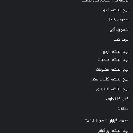
ترجمه قرآن علامہ نقن صاحب
نہج البلاغہ اردو
صحیفہ کاملہ
شمع زندگی
مزید کتب
نہج البلاغہ اردو
نہج البلاغہ خطبات
نہج البلاغہ مکتوبات
نہج البلاغہ کلمات قصار
نہج البلاغہ لائبریری
کتب کا تعارف
مقالات
خدمت گزارانِ ”نھج البلاغہ“
نہج البلاغہ ہر گھر