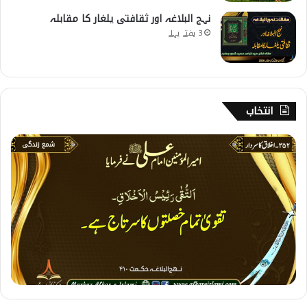
نہج البلاغہ اور ثقافتی یلغار کا مقابلہ
3 ہفتے پہلے
انتخاب
3
5
2
۔
ا
خ
ل
ا
ق
ک
ا
س