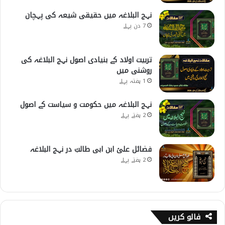
نہج البلاغہ میں حقیقی شیعہ کی پہچان
7 دن پہلے
تربیت اولاد کے بنیادی اصول نہج البلاغہ کی
روشنی میں
1 ہفتہ پہلے
نہج البلاغہ میں حکومت و سیاست کے اصول
2 ہفتے پہلے
فضائل علیؑ ابن ابی طالبؑ در نہج البلاغہ
2 ہفتے پہلے
فالو کریں