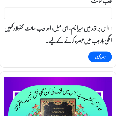
ویب‌ سائٹ
اس براؤزر میں میرا نام، ای میل، اور ویب سائٹ محفوظ رکھیں
اگلی بار جب میں تبصرہ کرنے کےلیے۔