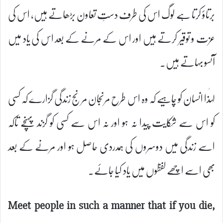
برتاؤ کرتا ہے لوگ اس کی طرف دستِ تعاون بڑھاتے ہیں، اس کی
عزت و توقیر کرتے ہیں اور اس کے مرنے کے بعد اس کی یاد میں
آنسو بہاتے ہیں۔
لہٰذا انسان کو چاہیے کہ وہ اس طرح مرنجان مرنج زندگی گزارے کہ کسی
کو اس سے شکایت پیدا نہ ہو اور نہ اس سے کسی کو گزند پہنچے تاکہ
اسے زندگی میں دوسروں کی ہمدردی حاصل ہو اور مرنے کے بعد
بھی اسے اچھے لفظوں میں یاد کیا جائے۔
Meet people in such a manner that if you die,