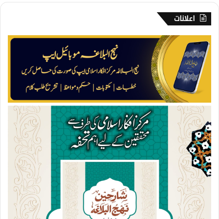
ر
د
اعلانات
ا
ر