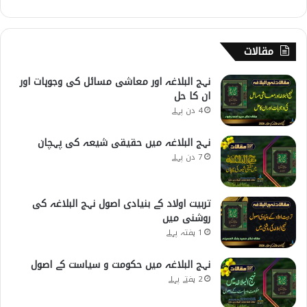
مقالات
نہج البلاغہ اور معاشی مسائل کی وجوہات اور
ان کا حل
4 دن پہلے
نہج البلاغہ میں حقیقی شیعہ کی پہچان
7 دن پہلے
تربیت اولاد کے بنیادی اصول نہج البلاغہ کی
روشنی میں
1 ہفتہ پہلے
نہج البلاغہ میں حکومت و سیاست کے اصول
2 ہفتے پہلے