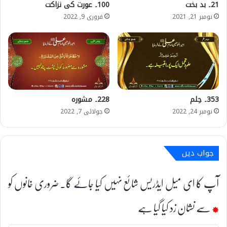
21۔ بد بخت
100۔ عورت کی نزاکت
نومبر 21, 2021
فروری 9, 2022
353۔ حِلم
228۔ مشورہ
نومبر 24, 2022
جولائی 7, 2022
جواب دیں
آپ کا ای میل ایڈریس شائع نہیں کیا جائے گا۔
ضروری خانوں کو
*
سے نشان زد کیا گیا ہے