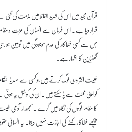
قرآن مجید میں اس کی شدید الفاظ میں مذمت کی گئی 
قرار دیا ہے۔ اس فرمان سے انسان کی عزت و مقام
جس سے کسی خطاکار کی عدم موجودگی میں توہین ہو رہ
گھٹیا پن کا اظہار ہے۔
غیبت اکثر وہی لوگ کرتے ہیں جو کسی سے حسد یا انتق
کو اپنی محنت سے پا سکتے ہیں۔ ان کی کوشش یہ ہوتی
کا مقام لوگوں کی نگاہ میں گرے ۔سمجھدار آدمی غیبت 
پیچھے خطاکار کہنے کی اجازت نہیں دیتا۔ یہ انسانی