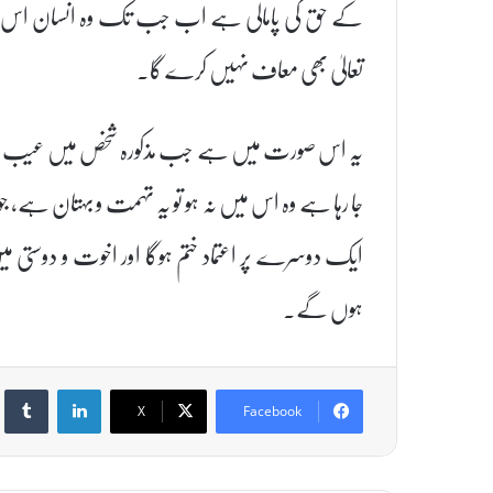
کے حق کی پامالی ہے اب جب تک وہ انسان اس عیب
تعالیٰ بھی معاف نہیں کرے گا۔
یہ اس صورت میں ہے جب مذکورہ شخص میں عیب پایا جات
جا رہا ہے وہ اس میں نہ ہو تو یہ تہمت و بہتان ہے، ج
ایک دوسرے پر اعتماد ختم ہوگا اور اخوت و دوستی می
ہوں گے۔
umblr
LinkedIn
X
Facebook