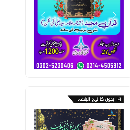
بچوں کا نہج البلاغہ