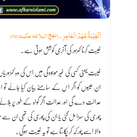
اَلْغِيْبَةُ جُهْدُ الْعَاجِزِ۔ (نہج البلاغہ حکمت ۴۵۱)
غیبت کرنا کمزور کی آخری کوشش ہوتی ہے۔
غیبت یعنی کسی کی غیر موجودگی میں اس کی وہ کمزوریاں 
ان عیبوں کو اگر اس کے سامنے بیان کیا جائے تو
عدالت دے گی اور عدالت اگر گواہ کے طور پر بلائے ت
چوری کی سزا مل گئی یا جن کی چوری کی تھی ان سے مع
والا اسے چور کہ کر پکارتا ہے تو یہ غیبت ہوگی۔