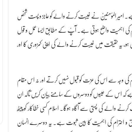
ہے۔ امیر المؤمنینؑ نے غیبت کرنے والے کو عاجز و پست شخص
 کی اہمیت واضح ہوتی ہے۔ آپؑ کے مطابق ایسا عمل و قول
ی ہو، یہ حقیقت میں غیبت کرنے والے کی اپنی کمزوری کا اور
ام کی وجہ سے اس کی عزت کو قبول نہیں کرتے اور نہ اس مقام
 ہے کہ اس کے عیبوں کو دوسروں کے سامنے بیان کریں تاکہ ان
کرنے والے کی پستی سے آگاہ ہوگا۔ اسلام کسی خطاکار کو پیٹھ
 حقوق و احترام کی اہمیت کا بیّن ثبوت ہے۔ یہ دوسرے انسان