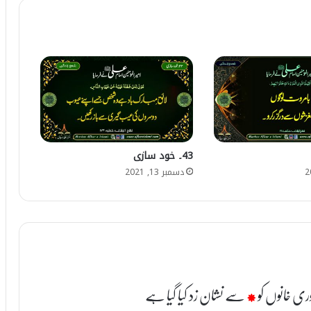
43۔ خود سازی
دسمبر 13, 2021
ری خانوں کو
*
سے نشان زد کیا گیا ہے