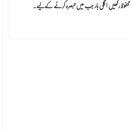
 محفوظ رکھیں اگلی بار جب میں تبصرہ کرنے کےلیے۔