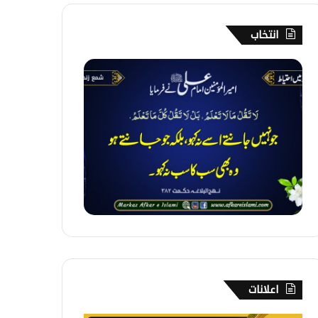
انتخاب
3
4
4
۔
گ
ف
ت
گ
و
م
ی
ں
ا
ح
ت
اعلانات
ی
ا