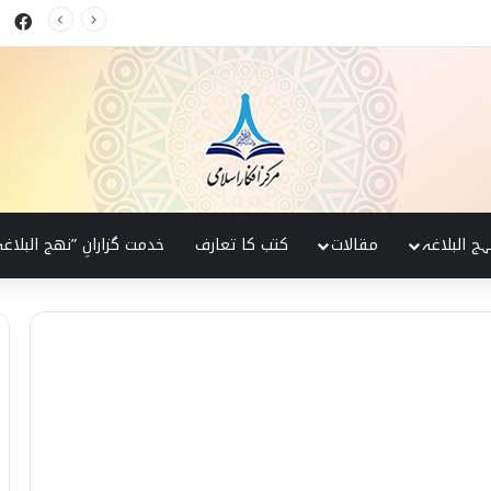
ok
کی پہچان
ہج البلاغہ
مقالات
کتب کا تعارف
خدمت گزارانِ ”نھج البلاغہ