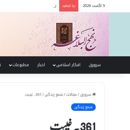
9 اگست 2026
نہج البلاغہ میں حقیقی شیعہ 
نیا اضافہ
سرورق
افکار اسلامی
اخبار
مطبوعات
ن
سرورق
/
مقالات
/
شمع زندگی
/
361۔ غیبت
شمع زندگی
361۔ غیبت