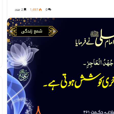
0
1,697
2 منٹ