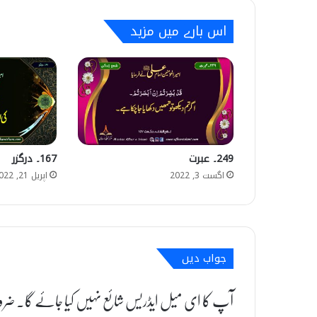
اس بارے میں مزید
249۔ عبرت
167۔ درگزر
اگست 3, 2022
اپریل 21, 2022
جواب دیں
آپ کا ای میل ایڈریس شائع نہیں کیا جائے گا۔
ضرو