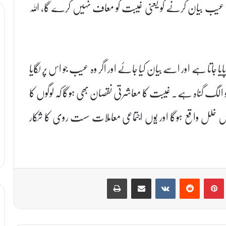
 بیان کرنے کو یعنی غیبت کو معاف نہیں کرے گا، اللہ
ا ہے اور اسے بیان کیا جائے اور اگر وہ عیب جو اس پر لگایا
و الگ گناہ ہے۔ غیبت کا معاشرتی نقصان بھی ہوگا کہ لوگوں کا
ں خلل واقع ہوگا اور یُوں اجتماعی معاملات سست روی کا شکار
Print
Share via Email
VKontakte
Reddit
Pinterest
T