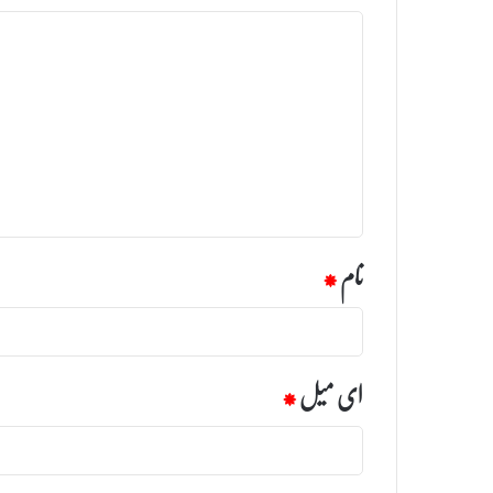
ت
ب
ص
ر
ہ
*
نام
*
ای میل
*