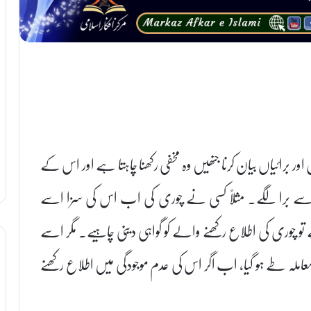
اور برائیاں بیان کرنا جنھیں وہ مخفی رکھنا چاہتا ہے اور اس کے
 اسے برا لگے۔ مثلاً کسی نے چوری کی اب اس کی سزا اسے
و چوری کی اطلاع رکھنے والے کو گواہی دینی چاہیے۔ مگر اسے
املہ طے ہو گیا، اب اگر اس کی عدم موجودگی میں اطلاع رکھنے