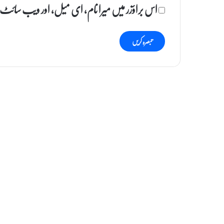
اس براؤزر میں میرا نام، ای میل، اور ویب سائٹ