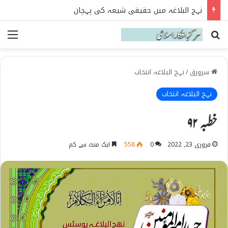
نہج البلاغہ میں حقیقی شیعہ کی پہچان
Search for
می
سرورق
/
نہج البلاغہ انتخاب
نہج البلاغہ انتخاب
خطبہ ۹۲
فروری 23, 2022
0
558
ایک منٹ سے کم