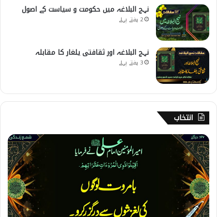
نہج البلاغہ میں حکومت و سیاست کے اصول
2 ہفتے پہلے
نہج البلاغہ اور ثقافتی یلغار کا مقابلہ
3 ہفتے پہلے
انتخاب
1
6
7
۔
د
ر
گ
ز