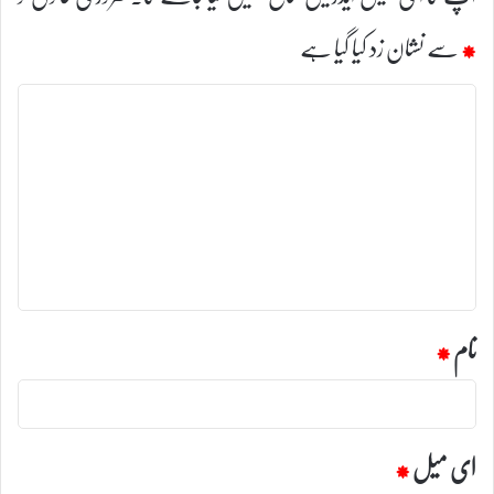
*
سے نشان زد کیا گیا ہے
ت
ب
ص
ر
ہ
*
نام
*
ای میل
*