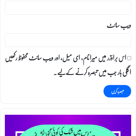
ویب‌ سائٹ
اس براؤزر میں میرا نام، ای میل، اور ویب سائٹ محفوظ رکھیں
اگلی بار جب میں تبصرہ کرنے کےلیے۔