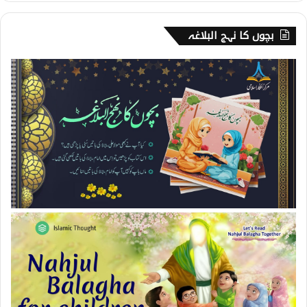
بچوں کا نہج البلاغہ