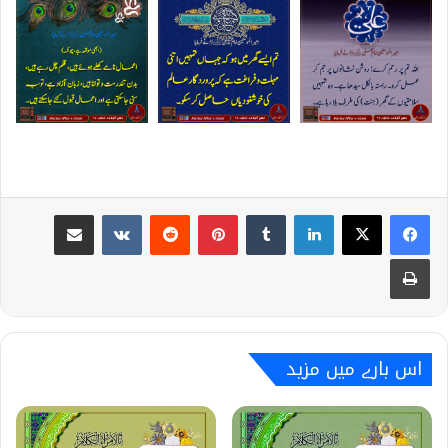
Share via Email
VKontakte
Reddit
Pinterest
Tumblr
LinkedIn
Print
اس بارے میں مزید