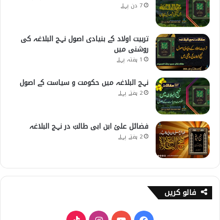
7 دن پہلے
تربیت اولاد کے بنیادی اصول نہج البلاغہ کی
روشنی میں
1 ہفتہ پہلے
نہج البلاغہ میں حکومت و سیاست کے اصول
2 ہفتے پہلے
فضائل علیؑ ابن ابی طالبؑ در نہج البلاغہ
2 ہفتے پہلے
فالو کریں