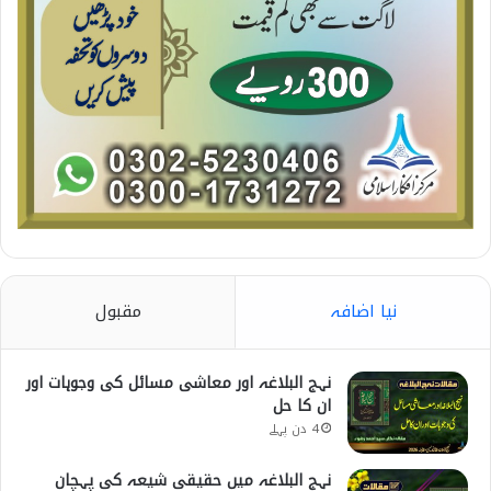
نیا اضافہ
مقبول
نہج البلاغہ اور معاشی مسائل کی وجوہات اور
ان کا حل
4 دن پہلے
نہج البلاغہ میں حقیقی شیعہ کی پہچان