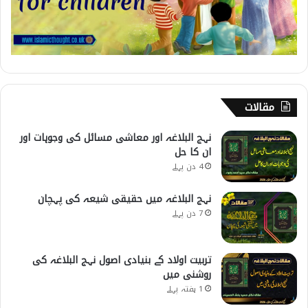
مقالات
نہج البلاغہ اور معاشی مسائل کی وجوہات اور
ان کا حل
4 دن پہلے
نہج البلاغہ میں حقیقی شیعہ کی پہچان
7 دن پہلے
تربیت اولاد کے بنیادی اصول نہج البلاغہ کی
روشنی میں
1 ہفتہ پہلے