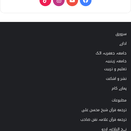
T
I
Y
F
i
n
o
a
k
s
u
c
سرورق
T
t
T
e
ادارے
o
a
u
b
جامعہ جعفریہ اٹک
k
g
b
o
جامعہ زینبیہ
تعلیم و تربیت
r
e
o
نشر و اشاعت
a
k
ہمارے کام
m
مطبوعات
ترجمه قرآن شیخ محسن علی
ترجمه قرآن علامہ نقن صاحب
نہج البلاغہ اردو