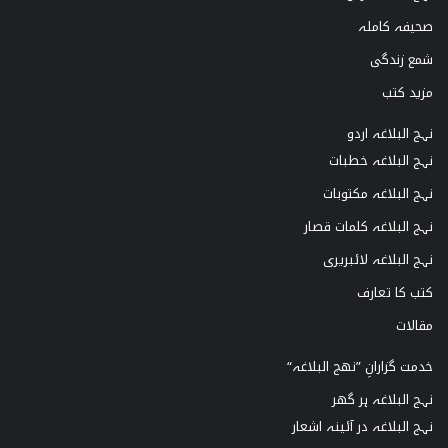
صحیفہ کاملہ
شمع زندگی
مزید کتب
نہج البلاغہ اردو
نہج البلاغہ خطبات
نہج البلاغہ مکتوبات
نہج البلاغہ کلمات قصار
نہج البلاغہ لائبریری
کتب کا تعارف
مقالات
خدمت گزارانِ ”نھج البلاغہ“
نہج البلاغہ ہر گھر
نہج البلاغہ در آئینہ اشعار