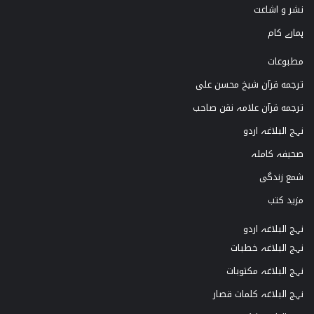
نشر و اشاعت
a
k
ہمارے کام
m
مطبوعات
ترجمه قرآن شیخ محسن علی
ترجمه قرآن علامہ نقن صاحب
نہج البلاغہ اردو
صحیفہ کاملہ
شمع زندگی
مزید کتب
نہج البلاغہ اردو
نہج البلاغہ خطبات
نہج البلاغہ مکتوبات
نہج البلاغہ کلمات قصار