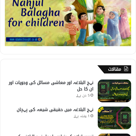
مقالات
نہج البلاغہ اور معاشی مسائل کی وجوہات اور
ان کا حل
5 دن پہلے
نہج البلاغہ میں حقیقی شیعہ کی پہچان
1 ہفتہ پہلے