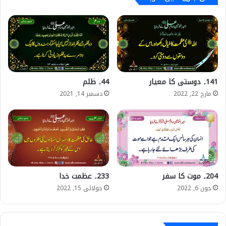
141۔ دوستی کا معیار
44۔ ظلم
مارچ 22, 2022
دسمبر 14, 2021
204۔ موت کا سفر
233۔ عظمت خدا
جون 6, 2022
جولائی 15, 2022