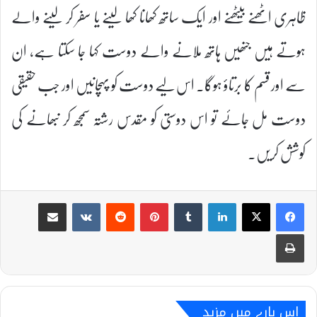
ظاہری اٹھنے بیٹھنے اور ایک ساتھ کھانا کھا لینے یا سفر کر لینے والے
ہوتے ہیں جنھیں ہاتھ ملانے والے دوست کہا جا سکتا ہے، ان
سے اور قسم کا برتاؤ ہوگا۔ اس لیے دوست کو پہچانیں اور جب حقیقی
دوست مل جائے تو اس دوستی کو مقدس رشتہ سمجھ کر نبھانے کی
کوشش کریں۔
Share via Email
VKontakte
Reddit
Pinterest
Tumblr
LinkedIn
Print
اس بارے میں مزید