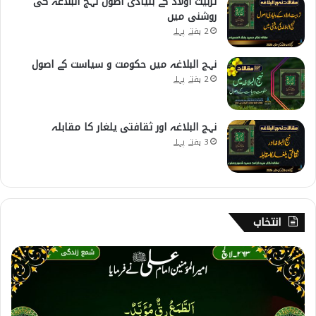
تربیت اولاد کے بنیادی اصول نہج البلاغہ کی
روشنی میں
2 ہفتے پہلے
نہج البلاغہ میں حکومت و سیاست کے اصول
2 ہفتے پہلے
نہج البلاغہ اور ثقافتی یلغار کا مقابلہ
3 ہفتے پہلے
انتخاب
2
6
3
۔
ل