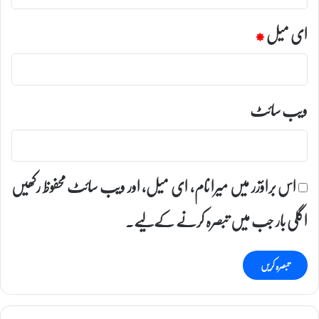
ای میل
*
ویب‌ سائٹ
اس براؤزر میں میرا نام، ای میل، اور ویب سائٹ محفوظ رکھیں
اگلی بار جب میں تبصرہ کرنے کےلیے۔