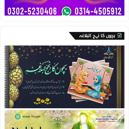
بچوں کا نہج البلاغہ