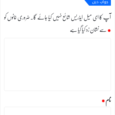
جواب دیں
آپ کا ای میل ایڈریس شائع نہیں کیا جائے گا۔
ضروری خانوں کو
*
سے نشان زد کیا گیا ہے
ت
ب
ص
ر
ہ
*
نام
*