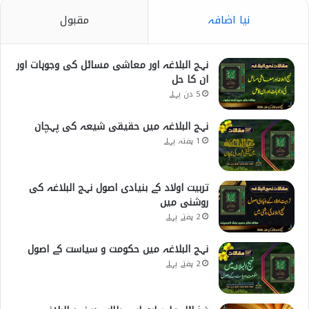
نیا اضافہ
مقبول
نہج البلاغہ اور معاشی مسائل کی وجوہات اور
ان کا حل
5 دن پہلے
نہج البلاغہ میں حقیقی شیعہ کی پہچان
1 ہفتہ پہلے
تربیت اولاد کے بنیادی اصول نہج البلاغہ کی
روشنی میں
2 ہفتے پہلے
نہج البلاغہ میں حکومت و سیاست کے اصول
2 ہفتے پہلے