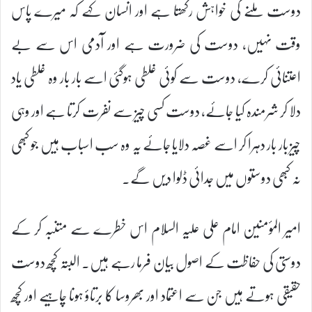
دوست ملنے کی خواہش رکھتا ہے اور انسان کہے کہ میرے پاس
وقت نہیں، دوست کی ضرورت ہے اور آدمی اس سے بے
اعتنائی کرے، دوست سے کوئی غلطی ہوگئی اسے بار بار وہ غلطی یاد
دلا کر شرمندہ کیا جائے، دوست کسی چیز سے نفرت کرتا ہے اور وہی
چیز بار بار دہرا کر اسے غصہ دلایا جائے یہ وہ سب اسباب ہیں جو کبھی
نہ کبھی دوستوں میں جدائی ڈلوا دیں گے۔
امیر المؤمنین امام علی علیہ السلام اس خطرے سے متنبہ کر کے
دوستی کی حفاظت کے اصول بیان فرما رہے ہیں۔ البتہ کچھ دوست
حقیقی ہوتے ہیں جن سے اعتماد اور بھروسا کا برتاؤ ہونا چاہیے اور کچھ