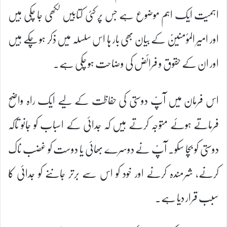
اہمیت ایک اہم موضوع ہے جس پر کئی کتابیں لکھی جا چکی ہیں
اور امیر المؤمنینؑ کے بیان بھی بار ہا اس سلسلہ میں ذکر ہو چکے ہیں
اور ان کے حقوق و فرائض کی وضاحت ہو چکی ہے۔
اس فرمان میں آپؑ دوستی کی حفاظت کے لیے ایک راہ واضح
فرماتے ہوئے متوجہ کرتے ہیں کہ جدائی کے اسباب کو جانو تاکہ
دوستی کو بچا سکو۔ آپؑ نے دوسرے بھائی یا دوست کو غضب ناک
کرنے، شرمندہ کرنے اور خود کو اس سے برتر جاننے کو جدائی کا
سبب قرار دیا ہے۔