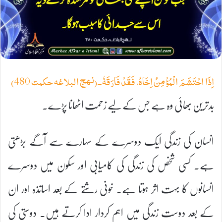
اِذَا احْتَشَمَ الْمُؤْمِنُ اِخَاهُ، فَقَدْ فَارَقَهٗ۔(نہج البلاغہ حکمت 480)
بدترین بھائی وہ ہے جس کے لیے زحمت اٹھانا پڑے۔
انسان کی زندگی ایک دوسرے کے سہارے سے آگے بڑھتی
ہے۔ کسی شخص کی زندگی کی کامیابی اور سکون میں دوسرے
انسانوں کا بہت اثر ہوتا ہے۔ خونی رشتے کے بعد اساتذہ اور ان
کے بعد دوست زندگی میں اہم کردار ادا کرتے ہیں۔ دوستی کی