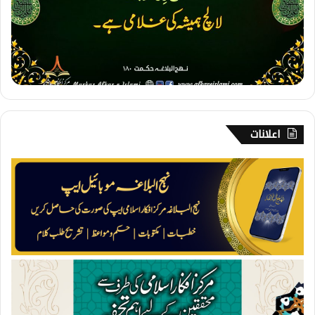
ا
ل
چ
اعلانات