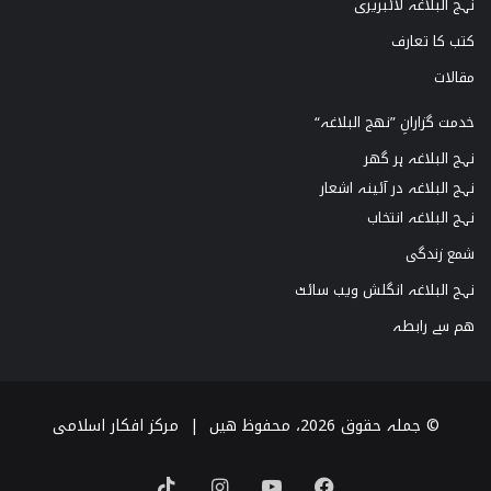
نہج البلاغہ لائبریری
کتب کا تعارف
مقالات
خدمت گزارانِ ”نھج البلاغہ“
نہج البلاغہ ہر گھر
نہج البلاغہ در آئینہ اشعار
نہج البلاغہ انتخاب
شمع زندگی
نہج البلاغہ انگلش ویب سائٹ
ھم سے رابطہ
© جملہ حقوق 2026، محفوظ ھیں |
مرکز افکار اسلامی
TikTok
Instagram
YouTube
Facebook