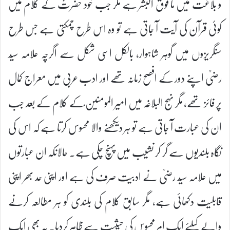
و بلاغت میں ما فوق البشر ہے مگر جب خود حضرتؑ کے کلام میں
کوئی قرآن کی آیت آ جاتی ہے تو وہ اس طرح چمکتی ہے جس طرح
سنگریزوں میں گوہر شاہوار، بالکل اسی شکل سے اگرچہ علامہ سیّد
رضیؒ اپنے دور کے افصح زمانہ تھے اور ادب عربی میں معراج کمال
پر فائز تھے، مگر نہج البلاغہ میں امیر المومنین ؑکے کلام کے بعد جب
ان کی عبارت آ جاتی ہے تو ہر دیکھنے والا محسوس کرتا ہے کہ اس کی
نگاہ بلندیوں سے گر کر نشیب میں پہنچ چکی ہے۔ حالانکہ ان عبارتوں
میں علامہ سیّد رضیؒ نے ادبیت صرف کی ہے اور اپنی حد بھر اپنی
قابلیت دکھائی ہے، مگر سابق کلام کی بلندی کو ہر مطالعہ کرنے
والے کیلئے ایک امرِ محسوس کی حیثیت سے ظاہر کردیا۔ یہ بھی ایک