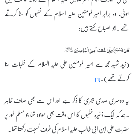
ہوئی، وہ برابر امیرالمومنین علیہ السلام کے خطبوں کو سنا کرتے
تھے۔ابو الصباح کہتے ہیں:
کَانَ يَسْمَعُ مِنِّیْ خُطَبَ اَمِيرِْ الْمُؤْمِنِيْنَ ؑ.
(زید شہید مجھ سے امیر المومنین علی علیہ السلام کے خطبات سنا
کرتے تھے)۔
[۶]
یہ دوسری صدی ہجری کا ذکر ہے اور اس سے بھی صاف ظاہر
ہے کہ ایک ذخیرہ خطبوں کا اس وقت بھی موجود تھا جو مسلم طور پر
حضرت علی ابن ابی طالب علیہ السلام کی طرف نسبت رکھتا تھا۔