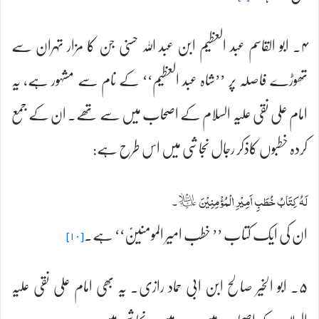
۴۔ ابو القاسم عبد العظیم ابن عبد اللہ حسنی جن کا مزار تہران سے
تھوڑے فاصلہ پر ’’شاہ عبد العظیم‘‘ کے نام سے مشہور ہے، یہ
امام علی نقی علیہ السلام کے اصحاب میں سے تھے۔ ان کے جمع
کردہ خطبوں کاذکر رجال نجاشی میں اس طرح ہے:
لَهُ كِتَابُ خُطَبِ اَمِيْرِ الْمُؤْمِنِيْنَ ؑ۔
ان کی ایک کتاب ’’ خطب امیر المومنینؑ‘‘ ہے۔
[۱۰]
۵۔ ابو الخیر صالح ابن ابی حماد رازی۔ یہ بھی امام علی نقی علیہ