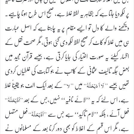
پر لکھ دیا جاتا ہے کہ بظاہر یہ لفظ غلط ہے، صحیح اس طرح ہونا چاہیے۔
دیکھنے والے کا دل تو ایسے مقام پر یہ چاہتا ہے کہ اصل عبارت
ہی میں غلط کو کاٹ کر صحیح لفظ لکھ دی گئی ہوتی، مگر صحت نقل کے
اظہار کیلئے یہ صورت اختیار کی جایا کرتی ہے، جیسے قرآن مجید میں
بعض جگہ تالیف عثمانی کے کاتب نے جو کتابت کی غلطیاں کردی
تھیں جیسے
میں
کے بعد ایک الف جو یقیناً غلط
’’ لَا اَ ذبْحَنَّہٗ‘‘
’’ لا‘‘
ہے، اس لئے کہ یہ ’’لائے نافیہ‘‘ نہیں،جس کے بعد
’’اَذْبَحَنَّہٗ‘‘
فعل آئے ، بلکہ ’’لام تاکید‘‘ ہے جس سے
فعل متصل
’’اَذْبَحَنَّہٗ‘‘
ہے، مگر اس قسم کے اغلاط کو بھی دور کرنا بعد کے مسلمانوں نے