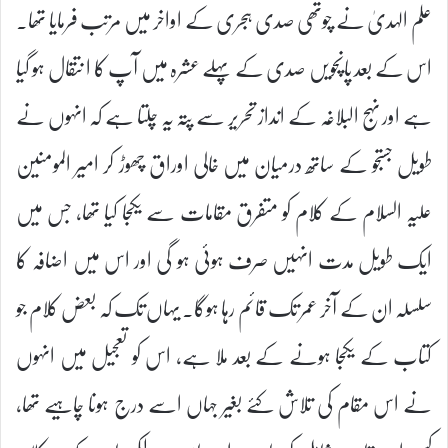
علم الہدیٰ نے چوتھی صدی ہجری کے اواخر میں مرتب فرمایا تھا۔
اس کے بعد پانچویں صدی کے پہلے عشرہ میں آپ کا ا نتقال ہو گیا
ہے اور نہج البلاغہ کے انداز تحریر سے پتہ یہ چلتا ہے کہ انہوں نے
طویل جستجو کے ساتھ درمیان میں خالی اوراق چھوڑ کر امیر المومنین
علیہ السلام کے کلام کو متفرق مقامات سے یکجا کیا تھا، جس میں
ایک طویل مدت انہیں صرف ہوئی ہو گی اور اس میں اضافہ کا
سلسلہ ان کے آخر عمر تک قائم رہا ہوگا۔ یہاں تک کہ بعض کلام جو
کتاب کے یکجا ہونے کے بعد ملا ہے، اس کو تعجیل میں انہوں
نے اس مقام کی تلاش کئے بغیر جہاں اسے درج ہونا چاہیے تھا،