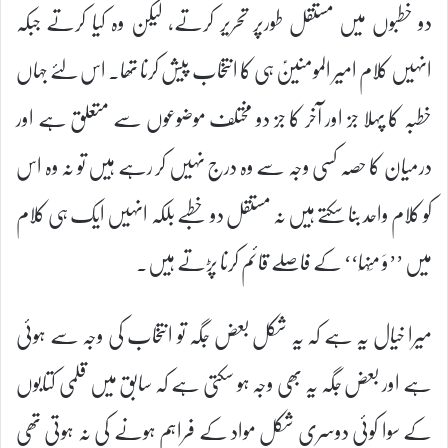
دو خطبوں میں مستقل طورپر تحریر کرتے، لیکن وہ کیا کرتے جبکہ
انہیں کلام امیر المومنینؑ ہی کا انتخاب پیش کرنا تھا۔ اس لئے جہاں
خطبہ کا پہلا جز اور آخر کا جز دو مختلف موضوعوں سے متعلق ہے اور
درمیان کا حصہ کسی وجہ سے وہ درج نہیں کر رہے ہیں تو نہ وہ اس
کو کلام واحد بنا سکتے ہیں نہ مستقل دو خطبے بلکہ انہیں ایک ہی کلام
میں ’’وَ مِنْہَا‘‘ کے فاصلے قائم کرنا پڑتے ہیں۔
میرا خیال یہ ہے کہ یہ شکل بعض جگہ تو انتخاب کی وجہ سے ہوئی
ہے اور بعض جگہ یہ بھی وجہ ہو سکتی ہے کہ سابق میں قلمی کتابوں
کے سوا کوئی دوسری شکل مواد کے فراہم ہونے کی نہ ہوتی تھی