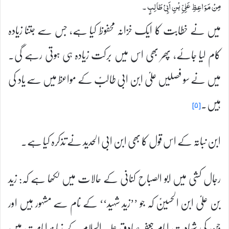
مِنْ مَوَاعِظِ عَلِیِّ بْنِ اَبِیْ طَالِبٍ ۔
میں نے خطابت کا ایک خزانہ محفوظ کیا ہے، جس سے جتنا زیادہ
کام لیا جائے، پھر بھی اس میں برکت زیادہ ہی ہوتی رہے گی۔
میں نے سو فصلیں علیؑ ابن ابی طالبؑ کے مواعظ میں سے یاد کی
ہیں۔
[۵]
ابن نباتہ کے اس قول کا بھی ابن ابی الحدید نے تذکرہ کیا ہے۔
رجال کشی میں ابو الصباح کنانی کے حالات میں لکھا ہے کہ: زید
بن علیؑ ابن الحسینؑ کہ جو ’’زید شہید‘‘ کے نام سے مشہور ہیں اور
جن کی شہادت امام جعفر صادق علیہ السلام کے زمانۂ امامت میں