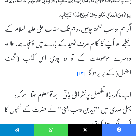
اِنَّنَا لَوِ اسْتَغْرَقْنَا جَمِيْعَ مَا وَصَلَ اِلَيْنَا مِنْ خُطُبِهٖ وَ كَلَامِهٖ فِی التَّوْحِيْدِ خَاصَّةً دَوْنَ مَا
سِوَاهُ مِنَ الْمَعَانِیْ لَكَانَ مِثْلَ جَمِيْعِ هٰذَا الْكِتَابِ‏.
اگر ہم وہ سب لکھنا چاہیں جو ہم تک حضرت علی علیہ السلام کے
خطبے اور آپؑ کا کلام صرف توحید کے بارے میں پہنچا ہے، علاوہ
دوسرے موضوعات کے تو وہ پوری اس کتاب (تحف
العقول(کے برابر ہو گا۔
[۱۲]
اب مذکورہ بالا تفصیل پر نظر ڈالی جاتی ہے تو معلوم ہوتا ہے کہ:
پہلی صدی میں ’’زید بن وہب جہنی‘‘ نے حضرتؑ کے خطبوں کا
ایک مجموعہ تیار کیا تھا۔
Telegram
WhatsApp
X
Facebook