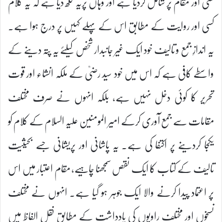
کسی اور مقام پر شامل کردیا ہے اور وہاں پریہ لکھ دیا ہے کہ یہ کلام
کسی اور روایت کے مطابق اس کے پہلے کہیں پر درج ہوا ہے۔
یہ اندازِ جمع و تالیف خود ایک غیر جانبدار شخص کیلئے یہ پتہ دینے کے
واسطے کافی ہے کہ اس میں خود سید رضیؒ کے ملکہ انشاء اور قوت
تحریر کا کوئی دخل نہیں ہے، بلکہ انہوں نے صرف مختلف
مقامات سے جمع آوری کرکے امیر المومنین علیہ السلام کے کلام کو
یکجا کردینے پر اکتفا کی ہے۔ یہ پاشانی اور پریشانی جسے بحیثیت
تالیف کے کتاب کا ایک نقص سمجھنا چاہیے، مقام اعتبار میں اس
پر اعتماد پیدا کرنے والا ایک جوہر ہو گیا ہے۔ انہوں نے مختلف
نسخوں اور مختلف راویوں کی یادداشت کے مطابق نقل الفاظ میں