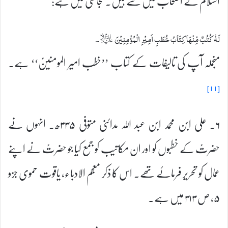
السلام کے اصحاب میں سے ہیں۔ نجاشی میں ہے:
لَهٗ كُتُبٌ مِّنْهَا كِتَابُ خُطَبِ اَمِيْرِ الْمُؤْمِنِيْنَ‏ ؑ۔
منجملہ آپ کی تالیفات کے کتاب ’’خطب امیر المومنینؑ‘‘ ہے۔
[۱۱]
۶۔ علی ابن محمد ابن عبد اللہ مدائنی متوفی ۳۳۵ھ۔ انہوں نے
حضرتؑ کے خطبوں کو اور ان مکاتیب کو جمع کیا جو حضرتؑ نے اپنے
عمال کو تحریر فرمائے تھے۔ اس کا ذکر معجم الادباء، یاقوت حموی جزو
۵، ص ۳۱۳ میں ہے۔