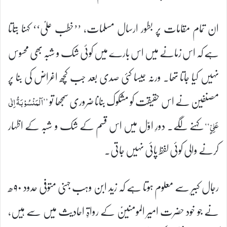
ان تمام مقامات پر بطور ارسال مسلمات، ’’خطب علیؑ‘‘ کہنا بتاتا
ہے کہ اس زمانے میں اس بارے میں کوئی شک و شبہ بھی محسوس
نہیں کیا جاتا تھا۔ ورنہ جیسا کئی صدی بعد جب کچھ اغراض کی بنا پر
مصنفین نے اس حقیقت کو مشکوک بنانا ضروری سمجھا تو
’’اَلْمَنْسُوْبَۃُ اِلٰی
کہنے لگے۔ دورِ اوّل میں اس قسم کے شک و شبہ کے اظہار
عَلِیٍّ‘‘
کرنے والی کوئی لفظ پائی نہیں جاتی۔
رجال کبیر سے معلوم ہوتا ہے کہ زید ابن وہب جہنی متوفی حدود ۹۰ھ
نے جو خود حضرت امیر المومنینؑ کے رواۃِ احادیث میں سے ہیں،