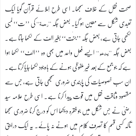
صحت نقل کے خلاف سمجھا۔ اسی طرح اِملائے قرآن گویا ایک
تعبدی شکل سے معین ہو گیا۔ بعض جگہ
کی ’’ت‘‘ لمبی
’’رحمۃ‘‘
لکھی جاتی ہے، بعض جگہ ’’جنّٰت‘‘ بغیر الف کے لکھا جاتا ہے۔
بعض جگہ
ایسے فعل واحد میں بھی وہ ’’الف‘‘ لکھا ہوا
’’یدعو‘‘
ہے کہ جو جمع کے بعد غیر ملفوظی ہونے کے باوجود لکھا جایا کرتا ہے۔
ان سب خصوصیات کی پابندی ضروری سمجھی جاتی ہے، جس سے
مقصود وثاقتِ نقل میں قوت پیدا کرنا ہے۔ اسی طرح علامہ سیّد
رضیؒ نے جس شکل میں جو فقرہ دیکھا اس کو درج کرنا ضروری سمجھا
تاکہ کسی قسم کا تصرف کلام میں ہونے نہ پائے۔ یہ ایک درایتی