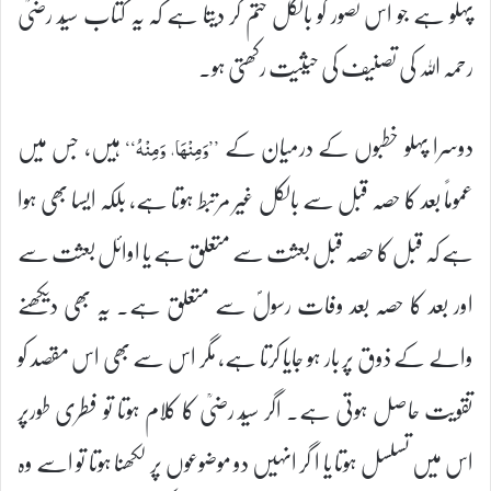
پہلو ہے جو اس تصور کو بالکل ختم کر دیتا ہے کہ یہ کتاب سیّد رضیؒ
رحمہ اللہ کی تصنیف کی حیثیت رکھتی ہو۔
دوسرا پہلو خطبوں کے درمیان کے
ہیں، جس میں
’’وَمِنْہَا، وَمِنْہُ‘‘
عموماً بعد کا حصہ قبل سے بالکل غیر مرتبط ہوتا ہے، بلکہ ایسا بھی ہوا
ہے کہ قبل کا حصہ قبل بعثت سے متعلق ہے یا اوائل بعثت سے
اور بعد کا حصہ بعد وفات رسولؐ سے متعلق ہے۔ یہ بھی دیکھنے
والے کے ذوق پر بار ہو جایا کرتا ہے، مگر اس سے بھی اس مقصد کو
تقویت حاصل ہوتی ہے۔ اگر سیّد رضیؒ کا کلام ہوتا تو فطری طورپر
اس میں تسلسل ہوتا یا ا گر انہیں دو موضوعوں پر لکھنا ہوتا تو اسے وہ