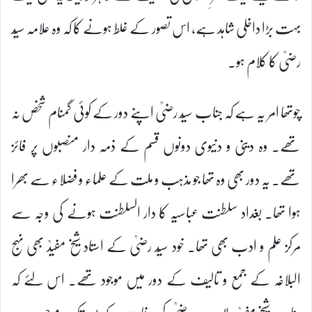
بہت بڑا داخلی شاہد ہے، اس تصور کے غلط ہونے کا کہ وہ علامہ سیّد
رضیؒ کا کلام ہو۔
چوتھا امر یہ ہے کہ جناب سیّد رضیؒ اپنے دور کے کوئی گمنام شخص نہ
تھے۔ وہ دینی و دنیوی دونوں قسم کے ذمہ دار منصبوں پر فائز
تھے۔ یہ دور بھی وہ تھا جو مذہب و ملت کے علماء و فضلاء سے بھرا
ہوا تھا۔ بغداد سلطنت عباسیہ کا دار السلطنت ہونے کی وجہ سے
مرکز علم و ادب بھی تھا۔ خود سیّد رضیؒ کے استاد شیخ مفیدؒ بھی نہج
البلاغہ کے جمع و تالیف کے دور میں موجود تھے۔ اس لئے کہ
جناب شیخ مفیدؒ علامہ سیّد رضیؒ کی وفات کے بعد تک موجود رہے