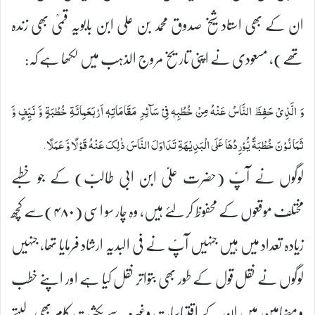
ان کے بھی استاد شیخ صدوق محمد بن علی ابن بابویہ قمیؒ بھی زندہ
تھے)، مسعودی نے اپنی تاریخ مروج الذہب میں لکھا ہے کہ:
وَ الَّذِیْ حَفِظَ النَّاسُ عَنْہُ مِنْ خُطُبِہٖ فِیْ سَآئِرِ مَقَامَاتِہٖ اَرْبَعَمِائَۃِ خُطْبَۃٍ وَّ نَیِّفٍ وَّ
ثَمَانُوْنَ خُطْبَۃً یُّوْرِدُھَا عَلَی الْبَدِیْھَۃِ تَدَاوَلَ النَّاسَ ذٰلِکَ عَنْہُ قَوْلًا وَّ عَمَلًا.
لوگوں نے آپؑ (حضرت علیؑ ابن ابی طالبؑ) کے جو خطبے
مختلف موقعوں کے محفوظ کر لئے ہیں، وہ چار سو اسی (۴۸۰)سے کچھ
زیادہ تعداد میں ہیں جنہیں آپؑ نے فی البدیہ ارشاد فرمایا تھا، جنہیں
لوگوں نے نقل قول کے طور بھی بتواتر نقل کیا ہے اور اپنے خطب
و مضامین میں ان کے اقتباسات وغیرہ سے بکثرت کام بھی لیتے