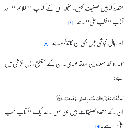
متعدد کتابیں تصنیف کیں، منجملہ ان کے کتاب ’’الملاحم ‘‘ اور
کتاب ’’خطب علیؑ‘‘ ہے۔
[۷]
اور رجال نجاشیؒ میں بھی ان کا تذکرہ ہے۔
[۸]
۳۔ ابو محمد مسعدہ بن صدقہ عبدی۔ ان کے متعلّق رجال نجاشی میں
ہے:
لَہٗ کُتُبٌ مِّنْھَا کِتَابُ خُطَبِ اَمِيْرِ الْمُؤْمِنِيْنَ ؑ.
ان کے متعدد تصنیفات ہیں جن میں سے ایک ’’کتاب خطب
علیؑ ‘‘ہے۔
[۹]