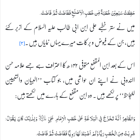
حَفِظْتُ سَبْعِيْنَ خُطْبَةً مِّن خُطَبِ الْاَصْلَعِ فَفَاضَتْ ثُمَّ فَاضَتْ.
میں نے ستر خطبے علی ابن ابی طالب علیہ السلام کے ازبر کئے
ہیں، جن کے فیوض و برکات میرے یہاں نمایاں ہیں۔
[۳]
اس کے بعد ابن المقفع متوفی ۱۴۲ ھ کا اعتراف ہے جسے علامہ حسن
الندوبی نے اپنے ان حواشی میں، جو کتاب ’’البیان والتبیین
للجاحظ‘‘ پر لکھے ہیں۔ وہ ابن مقفع کے بارے میں لکھتے ہیں:
وَالظَّاهِرُ اَنَّهٗ تَخَرَّجَ فِی الْبَلَاغَةِ عَلٰى خُطَبِ الْاِمَامِ عَلِیٍّ ؑ وَلِذٰلِکَ كَانَ يَقُوْلُ:
شَرِبْتُ مِنَ الْخُطَبِ رَيًّا وَّلَمْ اَضْبَطْ لَهَا رَوِيًّا فَفَاضَتْ ثُمَّ فَاضَتْ.