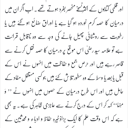
اور قلمی کتابوں کے اکثر نسخے منحصر بفرد ہوتے تھے۔ اب اگر ان میں
درمیان کا حصہ کرم خوردہ ہو گیا ہے یا اوراق ضائع ہو گئے ہیں یا
رطوبت سے روشنائی پھیل جانے کی وجہ سے وہ ناقابل قرائت
ہے تو علامہ سیّد رضیؒ اس موقع پر درمیان کا حصہ نقل کرنے سے
قاصر رہے ہیں اور حرص جمع و حفاظت میں انہوں نے اس کے
قبل یا بعد یا وسط کے وہ سطور تلاش کئے ہیں جو کسی مستقل مفاد کے
حامل ہیں اور اس طرح درمیان کے حصوں میں انہوں نے ’’ وَ
مِنْہَا‘‘ کہہ کر اس کے درج کرنے سے عاجزی ظاہر کی ہے۔ یہ بھی
ہے کہ اس وقت علم کا ایک بڑاذخیرہ حفاظ و ادباء و محدثین کے