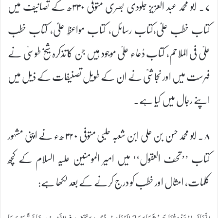
۷۔ ابو محمد عبد العزیز جلودی بصری متوفی ۳۳۰ھ کے تصانیف میں
کتاب خطب علیؑ،کتاب رسائل، کتاب مواعظِ علیؑ، کتاب خطب
علیؑ فی الملاحم، کتاب دُعاء علیؑ موجود ہیں جن کا تذکرہ شیخ طوسیؒ نے
فہرست میں اور نجاشیؒ نے ان کے طویل تصنیفات کے ذیل میں
اپنے رجال میں کیا ہے۔
۸۔ ابو محمد حسن بن علی ابن شعبہ حلبی متوفی ۳۲۰ ھء نے اپنی مشہور
کتاب ’’تحف العقول‘‘ میں امیر المومنین علیہ السلام کے کچھ
کلمات، امثال اور خطب کو درج کرنے کے بعد لکھا ہے: