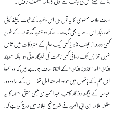
بنانے کیلئے اس کی جانب سے کوئی کارنامہ تصنیف کر دیں۔
صرف علامہ مسعودی کا یہ قول ہی اس ذخیرہ کے ثبوت کیلئے کافی
تھا، جبکہ اس سے یہ بھی ثابت ہے کہ وہ ذخیرہ آثار قدیمہ کے طورپر
کسی دور دراز عجائب خانہ یا کسی ایک عالم کے متروکات میں شامل
نہیں تھا جس تک رسائی کسی زحمت کی طلبگار ہوتی ہو، بلکہ
’’حَفِظَ
اور
کے الفاظ صاف بتا رہے ہیں کہ وہ عموماً
النَّاسُ‘‘
’’ تَدَاوَلَ النَّاسَ‘‘
اہل علم کے ہاتھوں میں موجود اور متد اول تھا۔ اس کے علاوہ دور
عباسیہ کے یگانۂ روزگار کاتب عبد الحمید بن یحیی متوفی ۱۳۲ھ کا یہ
مقولہ علامہ ابن ابی الحدید نے شرح نہج البلاغہ میں درج کیا ہے کہ: