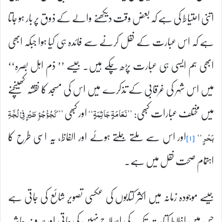
اتنی احتیاط کی ہے کہ بعض وقت دیکھنے والے کے ذوق پر بار ہو جاتا
ہے کہ اس عبارت کے نقل کرنے سے فائدہ ہی کیا ہوا جبکہ ابھی
ابھی ہم ایسی ہی عبارت پڑھ چکے ہیں۔ جیسے ’’ ذم اہل بصرہ‘‘
میں اس شہر کی غرقابی کے تذکرے میں اس کی مسجد کا نقشہ کھینچنے
میں مختلف عبارات کبھی:
اور کبھی
’’نَعَامَۃٍ جَاثِمَۃٍ‘‘
’’ كَجُؤْجُؤِ طَیْرٍ فِیْ لُجَّۃِ
اور اس سے ملتے جلتے ہوئے اور الفاظ، یہ اسی طرح کا
بَحْرٍ‘‘
[۱]
اہتمام صحت نقل میں ہے۔
جیسے موجودہ زمانہ میں اکثر کتابوں کی عکسی تصویر شائع کی جاتی ہے
جس میں اغلاط کتابت تک کی اصلاح نہیں کی جاتی اور صرف حاشیہ