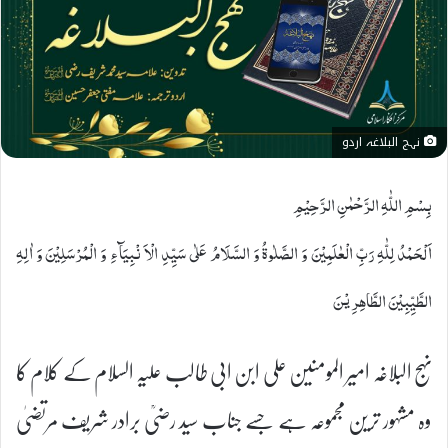
نہج البلاغہ اردو
بِسْمِ اللّٰہِ الرَّحْمٰنِ الرَّحِیْمِ
اَلْحَمْدُ لِلّٰہِ رَبِّ الْعٰلَمِیْنَ وَ الصَّلٰوۃُ وَ السَّلَامُ عَلٰی سَیِّدِ الْاَ نْبِیَآءِ وَ الْمُرْسَلِیْنَ وَ اٰلِہِ
الطَّیِّبِیْنَ الطَّاھِرِیْنَ
نہج البلاغہ امیر المومنین علی ابن ابی طالب علیہ السلام کے کلام کا
وہ مشہور ترین مجموعہ ہے جسے جناب سید رضیؒ برادر شریف مرتضیٰ