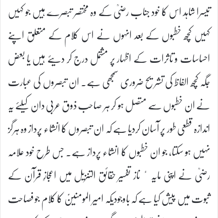
تیسرا شاہد اس کا خود جناب رضیؒ کے وہ مختصر تبصرے ہیں جو کہیں
کہیں کچھ خطبوں کے بعد انہوں نے اس کلام کے متعلق اپنے
احساسات و تاثرات کے اظہار پر مشتمل درج کر دیئے ہیں یا بعض
جگہ کچھ الفاظ کی تشریح ضروری سمجھی ہے۔ ان تبصروں کی عبارت
نے ان خطبوں سے متصل ہو کر ہر صاحب ذوق عربی دان کیلئے یہ
اندازہ قطعی طور پر آسان کردیا ہے کہ ان تبصروں کا انشاء پرداز وہ ہرگز
نہیں ہو سکتا، جو ان خطبوں کا انشاء پرداز ہے۔ جس طرح خود علامہ
رضیؒ نے اپنی مایہ ٴ ناز تفسیر حقائق التنزیل میں اعجازِ قرآن کے
ثبوت میں پیش کیا ہے کہ باوجودیکہ امیر المومنینؑ کا کلام جو فصاحت