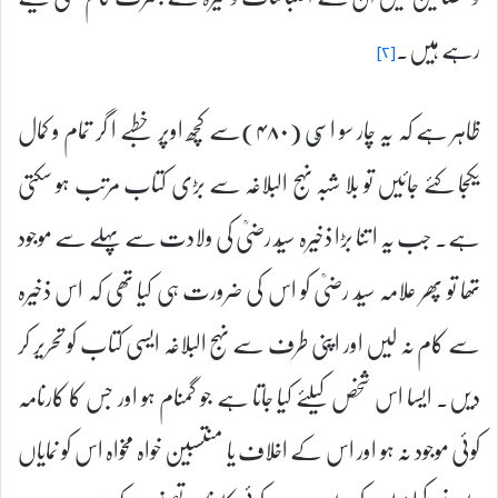
رہے ہیں۔
[۲]
ظاہر ہے کہ یہ چار سو اسّی (۴۸۰)سے کچھ اوپر خطبے ا گر تمام و کمال
یکجا کئے جائیں تو بلا شبہ نہج البلاغہ سے بڑی کتاب مرتب ہو سکتی
ہے۔ جب یہ ا تنا بڑا ذخیرہ سیّد رضیؒ کی ولادت سے پہلے سے موجود
تھا تو پھر علامہ سیّد رضیؒ کو اس کی ضرورت ہی کیا تھی کہ اس ذخیرہ
سے کام نہ لیں اور اپنی طرف سے نہج البلاغہ ایسی کتاب کو تحریر کر
دیں۔ ایسا اس شخص کیلئے کیا جاتا ہے جو گمنام ہو اور جس کا کارنامہ
کوئی موجود نہ ہو اور اس کے اخلاف یا منتسبین خواہ مخواہ اس کو نمایاں