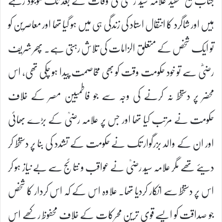
ہیں اور شاگرد کا انتقال استاد کی زندگی ہی میں ہو گیا تھا اور معاصرین کو
تو ایک شخص کے متعلق الزامات کی تلاش رہتی ہے۔ پھر شریف
رضیؓ سے تو خود حکومت وقت کو بھی مخاصمت پیدا ہو چکی تھی، اس
محضر پر دستخط نہ کرنے کی وجہ سے جو فاطمیین مصر کے خلاف
حکومت نے مرتب کیا تھا اور جس پر علامہ رضیؒ کے بڑے بھائی
اور ان کے والد بزرگوار تک نے حکومت کے تشدد کی بنا پر دستخط کر
دیئے تھے مگر علامہ سیّد رضیؒ نے عواقب و نتائج سے بے نیاز ہو کر
اس پر دستخط سے انکار کردیا تھا۔ علاوہ اس کے کہ اس کردار کا شخص
جو صداقت کو ایسے قوی ترین محرکات کے خلاف محفوظ رکھے اس