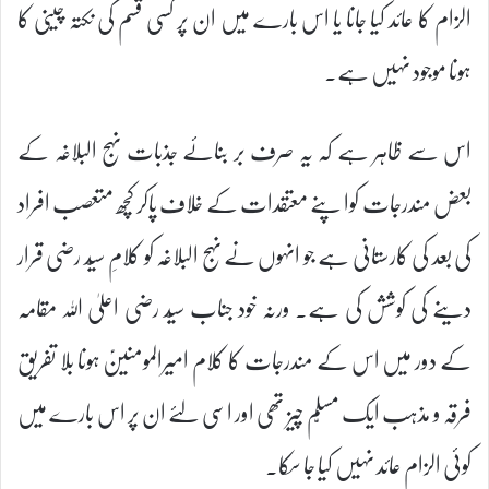
الزام کا عائد کیا جانا یا اس بارے میں ان پر کسی قسم کی نکتہ چینی کا
ہونا موجود نہیں ہے۔
اس سے ظاہر ہے کہ یہ صرف بر بنائے جذبات نہج البلاغہ کے
بعض مندرجات کوا پنے معتقدات کے خلاف پاکر کچھ متعصب افراد
کی بعد کی کارستانی ہے جو انہوں نے نہج البلاغہ کو کلامِ سیّد رضی قرار
دینے کی کوشش کی ہے۔ ورنہ خود جناب سیّد رضی اعلیٰ اللہ مقامہ
کے دور میں اس کے مندرجات کا کلام امیرالمومنینؑ ہونا بلا تفریق
فرقہ و مذہب ایک مسلّم چیز تھی اور اسی لئے ان پر اس بارے میں
کوئی الزام عائد نہیں کیا جا سکا۔