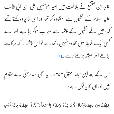
غالباً ابن مقفع نے بلاغت میں امیر المومنین علی ابن ابی طالب
علیہ السلام کے خطبوں سے استفادہ کیا تھا اور اسی بنا پر وہ کہتے تھے
کہ: میں نے خطبوں کے چشمہ سے سیراب ہوکر پیا ہے اور اسے
کسی ایک طریقہ میں محدود نہیں رکھا ہے تو اس چشمہ کے برکات
بڑھے اور ہمیشہ بڑھتے رہے۔
[۴]
اس کے بعد ابن نباتہ متوفی ۳۷۴ھ۔ یہ بھی سیّد رضیؒ سے مقدم
ہیں اور ان کا یہ قول ہے:
حَفِظْتُ مِنَ الْخِطَابَةِ كَنْزًا لَّا يَزِيْدُهُ الْاِنْفَاقُ اِلَّا سَعَةً وَّ كَثْرَةً، حَفِظْتُ مِائَةَ فَصْلٍ