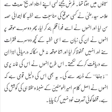
سینوں میں ہوتا تھا۔ فرض کیجئے کسی اپنے استاد اور شیخ حدیث سے
علامہ سیّد رضیؒ نے کسی موقع کی مناسبت سے خطبہ کا ابتدائی حصہ
سن لیا اور انہوں نے اسے فوراً قلم بند کر لیا، پھر دوسرے موقعہ پر
انہوں نے ان کی زبان سے اسی خطبہ کے کچھ دوسرے فقرات
سنے اور انہیں محفوظ کر لیا اور اتنا موقعہ نہ مل سکا کہ درمیانی اجزا اِن
سے دریافت کرکے لکھتے۔ اس طرح انہوں نے اس کی خانہ پری
کے ذریعہ سے کی۔ یہ بھی اس کی دلیل قوی ہے کہ
’’ وَ مِنْہَا‘‘
انہوں نے اصل کلام امیر المومنینؑ کے ضبط و حفظ ہی کی کوشش کی
ہے، قطعاً کوئی تصرف خود نہیں کرنا چاہا۔