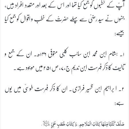
آپؑ کے خطبوں کو جمع کیا تھا اور اس کے بعد اور متعدد افراد ہیں،
جنہوں نے سیّد رضیؒ سے پہلے حضرتؑ کے خطب و اقوال کو جمع کیا
جیسے:
۱۔ ہشام ابن محمد ابن سائب کلبی متوفی ۱۴۶ھ۔ ان کے جمع و
تالیف کا ذکر فہرست ابن ندیم ج،۷، ص ۲۵۱ میں موجود ہے۔
۲۔ ا براہیم ابن ظہیر فرازی۔ ان کا ذکر فہرست طوسیؒ میں یوں
ہے:
صَنَّفَ كُتُبًا مِّنْهَا كِتَابُ الْمَلَاحِمِ، وَ كِتَابُ خُطَبِ عَلِىٍّ ؑ.