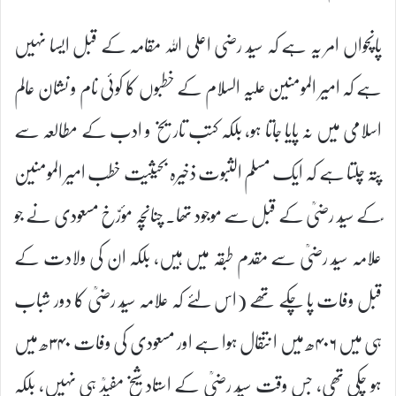
پانچواں امر یہ ہے کہ سیّد رضی اعلی اللہ مقامہ کے قبل ایسا نہیں
ہے کہ امیر المومنین علیہ السلام کے خطبوں کا کوئی نام و نشان عالم
اسلامی میں نہ پایا جاتا ہو، بلکہ کتب تاریخ و ادب کے مطالعہ سے
پتہ چلتا ہے کہ ایک مسلم الثبوت ذخیرہ بحیثیت خطب امیر المومنین
ؑکے سیّد رضیؒ کے قبل سے موجود تھا۔ چنانچہ مؤرّخ مسعودی نے جو
علامہ سیّد رضیؒ سے مقدم طبقہ میں ہیں، بلکہ ان کی ولادت کے
قبل وفات پا چکے تھے (اس لئے کہ علامہ سیّد رضیؒ کا دور شباب
ہی میں ۴۰۶ھ میں ا نتقال ہوا ہے اور مسعودی کی وفات ۳۴۰ھ میں
ہو چکی تھی، جس وقت سیّد رضیؒ کے استاد شیخ مفیدؒ ہی نہیں، بلکہ