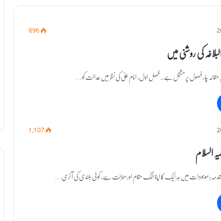
896
لبلاغہ کی روشنی میں
م یہ مقالہ چار فصول پر مشتمل ہے۔ فصل اول: امام علیؑ کی نظر میں عدالت کو…
1,107
یہ السلام
م مقدمہ: موجودات میں ہر ایک کا اپنا الگ مقام اور منزلت ہے، کوئی بلندی کی آخری…