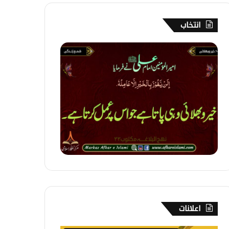
انتخاب
1
0
4
۔
خ
ی
ر
ا
و
ر
ب
ھ
ل
ا
ئ
اعلانات
ی