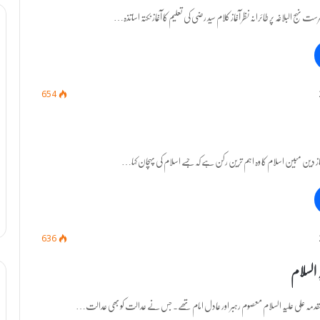
 فہرست نہج البلاغہ پر طائرانہ نظر آغاز کلام سید رضی کی تعلیم کا آغاز نکتہ اساتذہ…
654
یم نماز دین مبین اسلام کا وہ اہم ترین رکن ہے کہ جسے اسلام کی پہچان کہا…
636
السلام
یم مقدمہ علی علیہ السلام معصوم رہبر اور عادل امام تھے۔ جس نے عدالت کو بھی عدالت…