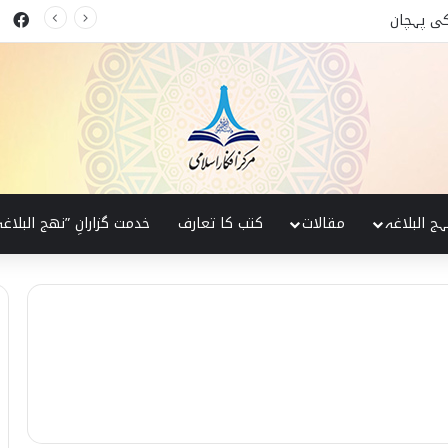
ok
 البلاغہ کی روشنی میں
ہج البلاغہ
مقالات
کتب کا تعارف
خدمت گزارانِ ”نھج البلاغہ