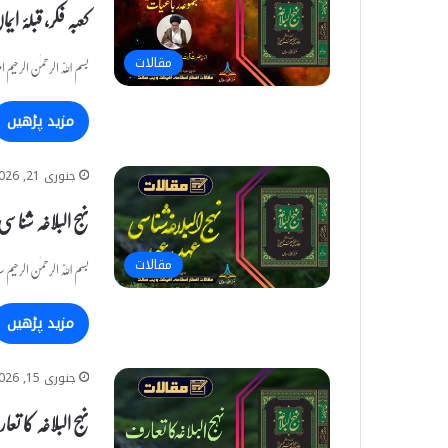
کعبہ فکر، قبلۂ ا
مقالات
بسم اللّٰہ الرحمٰن الرح
مزید پڑھیں
جنوری 21, 2026
نہج البلاغہ شناسی
مقالات
بسم اللّٰہ الرحمٰن الرحیم سید رضیؒ نے 400 ہجری میں نہج البلاغہ ک
مزید پڑھیں
جنوری 15, 2026
نہج البلاغہ کا تع