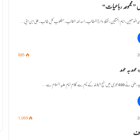
یماں ”مجموعہ رباعیات“
یم امیر المومنین، امام المتقین، نقطۃ دائرۃ المطالب، اسد اللہ الغالب، مطلوبِ کلِ طالب، علی ابن ابی…
885
، عہد بہ عہد
ے نام سے کلام امام علیہ السلام سے…
1,069
ارف