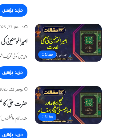
مزید پڑھیں
دسمبر 23, 2025
امیر المومنینؑ ک
مقالات
دنیا میں کوئی تحریک ش
مزید پڑھیں
نومبر 22, 2025
حضرت علیؑ کا علم
مقالات
مقدمہ تمام دانشمندوں 
مزید پڑھیں