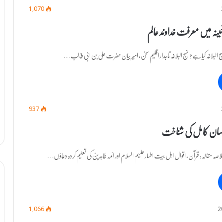
1,070
ئینہ میں معرفت خداوند عالم
م نہج البلاغہ کیا ہے؟ نہج البلاغہ تاجدار اقلیم سخن، امیر بیان حضرت علی بن ابی طالب…
937
 انسان کامل کی شناخت
م خلاصہ مقالہ: قرآن، اقوال اہل بیت اطہار علیہم السلام اور ائمہ طاہرینؑ کی تعلیم کردہ دعاؤں…
1,066