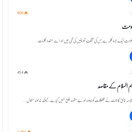
806
حکومت
یم حکومت ایک ایسا کلمہ ہے جس کی مختلف تعریفیں کی گئی ہیں اور اسے متعدد کلمات…
454
ہم السلام کے مقاصد
م مقدمہ خالق کائنات نے مخلوقات کو بیہودہ اور بے مقصدخلق نہیں کیا ہے۔ کیونکہ خداوند متعال…