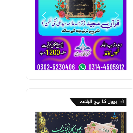
بچوں کا نہج البلاغہ