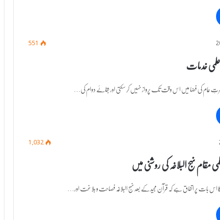
551
ی علمی خدمات
ہرتِ عام کی فضا میں اس وقت تک پرواز نہیں کر سکتی اور بقائے دوام کی…
1,032
ی مقام نہج البلاغہ کی روشنی میں
کا اس بات پر اتفاق ہے کہ قرآن مجید کے بعد نہج البلاغہ فصاحت و بلاغت اور…