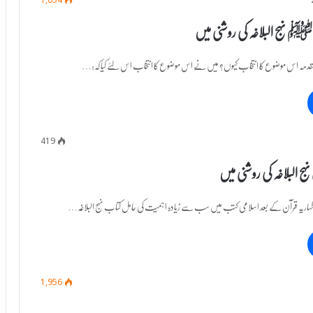
1,054
ﷺ نہج البلاغہ کی روشنی میں
یم مقدمہ اس موضوع کا انتخاب کیوں؟ میں نے اس موضوع کا انتخاب اس لئے کیا کہ:…
419
ج البلاغہ کی روشنی میں
یم اظہاریہ قرآن کے بعد اسلامی کتب میں سب سے زیادہ اہمیت کی حامل کتاب نہج البلاغہ…
1,956