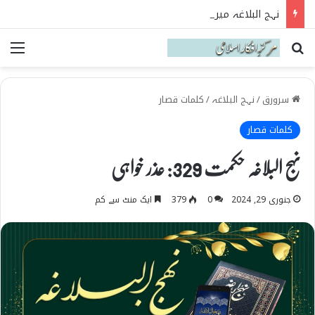
نہج البلاغہ میں حقیقی شیعہ کی پہچان
Search for
می
سرورق
/
نہج البلاغہ
/
کلمات قصار
کلمات قصار
نہج البلاغہ حکمت 329: عذر خواہی
جنوری 29, 2024
0
379
ایک منٹ سے کم