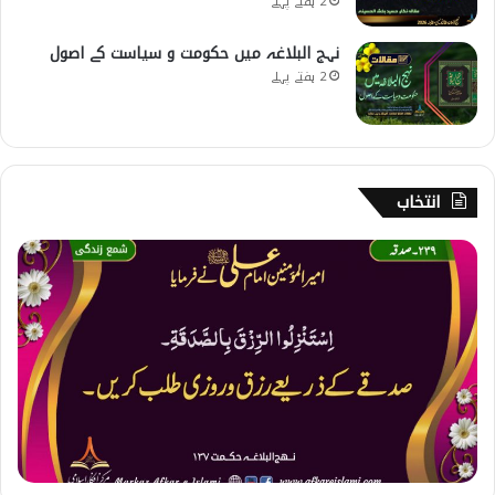
2 ہفتے پہلے
نہج البلاغہ میں حکومت و سیاست کے اصول
2 ہفتے پہلے
انتخاب
2
3
9
۔
ص
د
ق
ہ