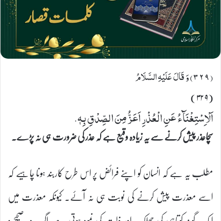
(٣٢٩) وَ قَالَ عَلَیْهِ السَّلَامُ
(۳۲۹)
اَلْاِسْتِغْنَآءُ عَنِ الْعُذْرِ اَعَزُّ مِنَ الصِّدْقِ بِهٖ.
سچاعذر پیش کرنے سے یہ زیادہ وقیع ہے کہ عذر کی ضرورت ہی نہ پڑے۔
مطلب یہ ہے کہ انسان کو اپنے فرائض پر اس طرح کاربند ہونا چاہیے کہ
اسے معذرت پیش کرنے کی نوبت ہی نہ آئے۔ کیونکہ معذرت میں
ایک گونہ کوتاہی کی جھلک اور ذلت کی نمود ہوتی ہے، اگرچہ وہ صحیح و