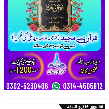
بچوں کا نہج البلاغہ