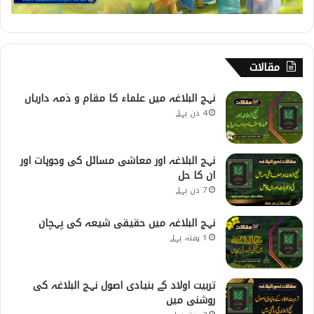
مقالات
نہج البلاغہ میں علماء کا مقام و ذمہ داریاں
4 دن پہلے
نہج البلاغہ اور معاشی مسائل کی وجوہات اور
ان کا حل
7 دن پہلے
نہج البلاغہ میں حقیقی شیعہ کی پہچان
1 ہفتہ پہلے
تربیت اولاد کے بنیادی اصول نہج البلاغہ کی
روشنی میں