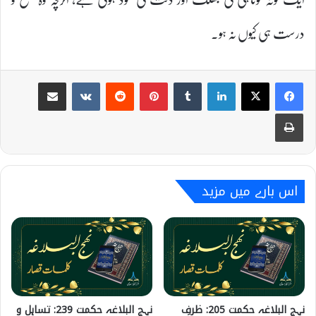
درست ہی کیوں نہ ہو۔
Share via Email
VKontakte
Reddit
Pinterest
Tumblr
LinkedIn
Print
اس بارے میں مزید
نہج البلاغہ حکمت 205: ظرفِ
نہج البلاغہ حکمت 239: تساہل و