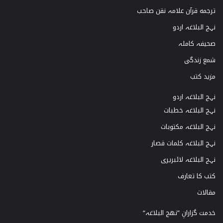
ترجمه قرآن علامہ نقن صاحب
نہج البلاغہ اردو
صحیفہ کاملہ
شمع زندگی
مزید کتب
نہج البلاغہ اردو
نہج البلاغہ خطبات
نہج البلاغہ مکتوبات
نہج البلاغہ کلمات قصار
نہج البلاغہ لائبریری
کتب کا تعارف
مقالات
خدمت گزارانِ ”نھج البلاغہ“