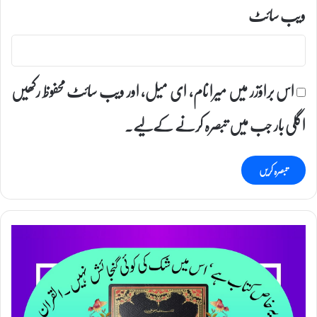
ویب‌ سائٹ
اس براؤزر میں میرا نام، ای میل، اور ویب سائٹ محفوظ رکھیں
اگلی بار جب میں تبصرہ کرنے کےلیے۔