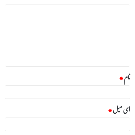
ت
ب
ص
ر
ہ
*
نام
*
ای میل
*