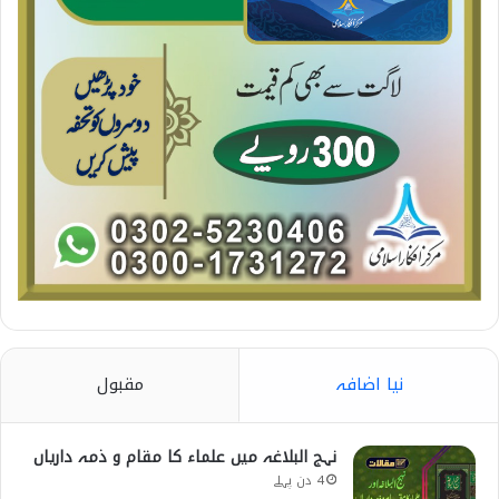
نیا اضافہ
مقبول
نہج البلاغہ میں علماء کا مقام و ذمہ داریاں
4 دن پہلے