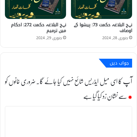
نہج البلاغہ حکمت 73: پیشوا کے
نہج البلاغہ حکمت 272: احکام
اوصاف
میں ترمیم
جنوری 28, 2024
جنوری 29, 2024
جواب دیں
آپ کا ای میل ایڈریس شائع نہیں کیا جائے گا۔
ضروری خانوں کو
*
سے نشان زد کیا گیا ہے
ت
ب
ص