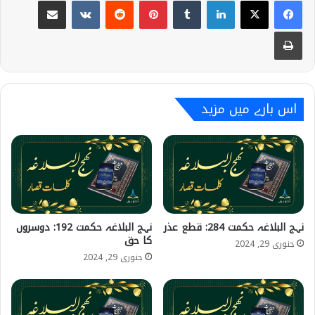
Share via Email
VKontakte
Reddit
Pinterest
Tumblr
LinkedIn
Print
اس بارے میں مزید
نہج البلاغہ حکمت 284: قطع عذر
نہج البلاغہ حکمت 192: دوسروں
کا حق
جنوری 29, 2024
جنوری 29, 2024