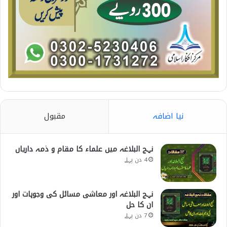
نیا اضافہ
مقبول
نہج البلاغہ میں علماء کا مقام و ذمہ داریاں
4 دن پہلے
نہج البلاغہ اور معاشی مسائل کی وجوہات اور
ان کا حل
7 دن پہلے