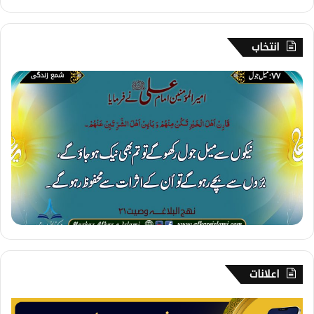
انتخاب
7
7
۔
م
ی
ل
ج
و
ل
اعلانات