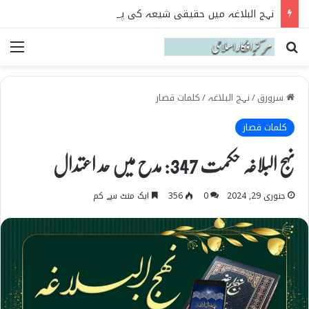
نہج البلاغہ میں حقیقی شیعہ کی پہچان
Search for
می
سرورق
/
نہج البلاغہ
/
کلمات قصار
کلمات قصار
نہج البلاغہ حکمت 347: مدح میں حد اعتدال
جنوری 29, 2024
0
356
ایک منٹ سے کم