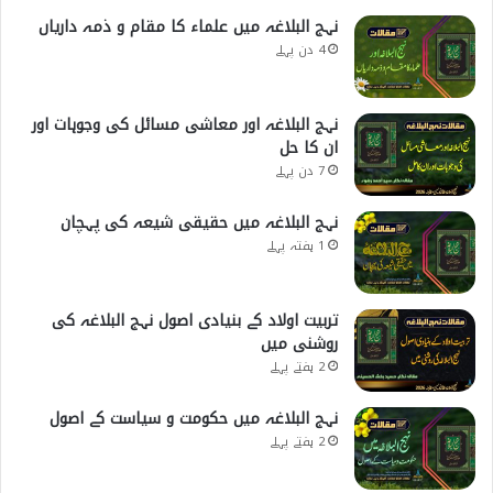
نہج البلاغہ میں علماء کا مقام و ذمہ داریاں
4 دن پہلے
نہج البلاغہ اور معاشی مسائل کی وجوہات اور
ان کا حل
7 دن پہلے
نہج البلاغہ میں حقیقی شیعہ کی پہچان
1 ہفتہ پہلے
تربیت اولاد کے بنیادی اصول نہج البلاغہ کی
روشنی میں
2 ہفتے پہلے
نہج البلاغہ میں حکومت و سیاست کے اصول
2 ہفتے پہلے