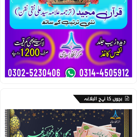
بچوں کا نہج البلاغہ