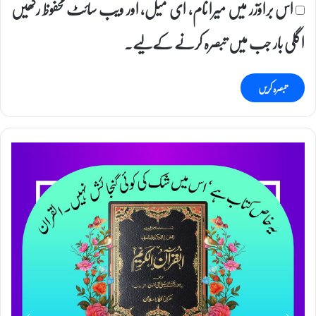
اس براؤزر میں میرا نام، ای میل، اور ویب سائٹ محفوظ رکھیں
اگلی بار جب میں تبصرہ کرنے کےلیے۔