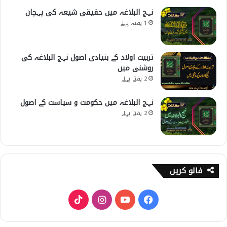
نہج البلاغہ میں حقیقی شیعہ کی پہچان
1 ہفتہ پہلے
تربیت اولاد کے بنیادی اصول نہج البلاغہ کی
روشنی میں
2 ہفتے پہلے
نہج البلاغہ میں حکومت و سیاست کے اصول
2 ہفتے پہلے
فالو کریں
T
I
Y
F
i
n
o
a