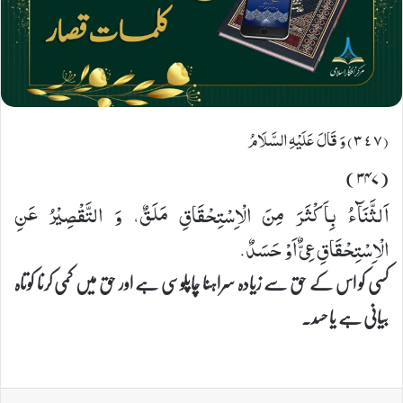
(٣٤٧) وَ قَالَ عَلَیْهِ السَّلَامُ
(۳۴۷)
اَلثَّنَآءُ بِاَكْثَرَ مِنَ الْاِسْتِحْقَاقِ مَلَقٌ، وَ التَّقْصِیْرُ عَنِ
الْاِسْتِحْقَاقِ عِیٌّ اَوْ حَسَدٌ.
کسی کو اس کے حق سے زیادہ سراہنا چاپلوسی ہے اور حق میں کمی کرنا کوتاہ
بیانی ہے یا حسد۔