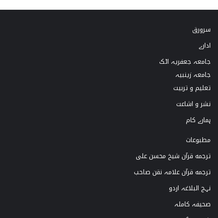
k
s
u
c
سرورق
T
t
T
e
ادارے
o
a
u
b
جامعہ جعفریہ اٹک
k
g
b
o
جامعہ زینبیہ
تعلیم و تربیت
r
e
o
نشر و اشاعت
a
k
ہمارے کام
m
مطبوعات
ترجمه قرآن شیخ محسن علی
ترجمه قرآن علامہ نقن صاحب
نہج البلاغہ اردو
صحیفہ کاملہ