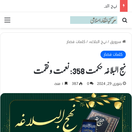
نہج البلاغہ میں حقیقی شیعہ کی پہچان
Search for
می
سرورق
/
نہج البلاغہ
/
کلمات قصار
کلمات قصار
نہج البلاغہ حکمت 358: نعمت و نقمت
جنوری 29, 2024
0
387
۱ منٹ