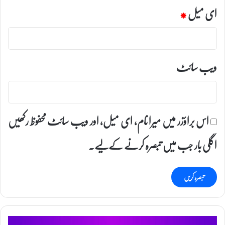
ای میل
*
ویب‌ سائٹ
اس براؤزر میں میرا نام، ای میل، اور ویب سائٹ محفوظ رکھیں
اگلی بار جب میں تبصرہ کرنے کےلیے۔