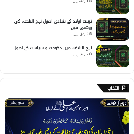
1 ہفتہ پہلے
تربیت اولاد کے بنیادی اصول نہج البلاغہ کی
روشنی میں
2 ہفتے پہلے
نہج البلاغہ میں حکومت و سیاست کے اصول
2 ہفتے پہلے
انتخاب
3
4
3
۔
ز
ب