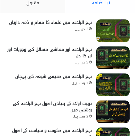
نیا اضافہ
مقبول
نہج البلاغہ میں علماء کا مقام و ذمہ داریاں
2 دن پہلے
نہج البلاغہ اور معاشی مسائل کی وجوہات اور
ان کا حل
5 دن پہلے
نہج البلاغہ میں حقیقی شیعہ کی پہچان
1 ہفتہ پہلے
تربیت اولاد کے بنیادی اصول نہج البلاغہ کی
روشنی میں
2 ہفتے پہلے
نہج البلاغہ میں حکومت و سیاست کے اصول