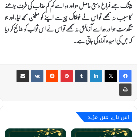
بیشک جسے فراخ دستی حاصل ہو اور وہ اسے کم کم عذاب کی طرف بڑھنے
کا سبب نہ سمجھے تو اس نے خوفناک چیز سے اپنے کو مطمئن سمجھ لیا، اور جو
تنگدست ہو اور وہ اسے آزمائش نہ سمجھے تو اس نے اس ثواب کو ضائع کر دیا
کہ جس کی امید و آرزو کی جاتی ہے۔
Share via Email
VKontakte
Reddit
Pinterest
Tumblr
LinkedIn
Print
اس بارے میں مزید