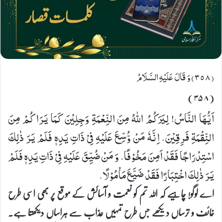
(٣٥٨) وَ قَالَ عَلَیْهِ السَّلَامُ
(۳۵۸)
اَیُّهَا النَّاسُ! لِیَرَكُمُ اللهُ مِنَ النِّعْمَةِ وَجِلِیْنَ كَمَا یَرَاكُمْ مِنَ
النِّقْمَةِ فَرِقِیْنَ، اِنَّهٗ مَنْ وُّسِّعَ عَلَیْهِ فِیْ ذَاتِ یَدِهٖ فَلَمْ یَرَ ذٰلِكَ
اسْتِدْرَاجًا فَقَدْ اَمِنَ مَخُوْفًا، وَ مَنْ ضُیِّقَ عَلَیْهِ فِیْ ذَاتِ یَدِهٖ فَلَمْ
یَرَ ذٰلِكَ اخْتِبَارًا فَقَدْ ضَیَّعَ مَاْمُوْلًا.
اے لوگو! چاہیے کہ اللہ تم کو نعمت و آسائش کے موقع پر بھی اسی طرح
خائف و ترساں دیکھے جس طرح تمہیں عذاب سے ہراساں دیکھتا ہے۔