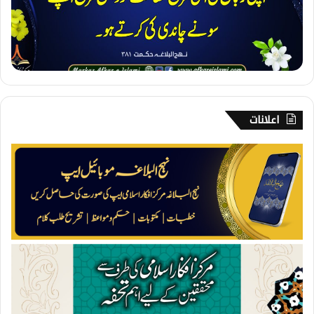
ا
ن
ک
ی
ح
ف
ا
ظ
اعلانات
ت