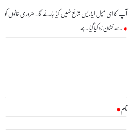
آپ کا ای میل ایڈریس شائع نہیں کیا جائے گا۔
ضروری خانوں کو
*
سے نشان زد کیا گیا ہے
ت
ب
ص
ر
ہ
*
نام
*