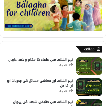
مقالات
نہج البلاغہ میں علماء کا مقام و ذمہ داریاں
2 دن پہلے
نہج البلاغہ اور معاشی مسائل کی وجوہات اور
ان کا حل
5 دن پہلے
نہج البلاغہ میں حقیقی شیعہ کی پہچان