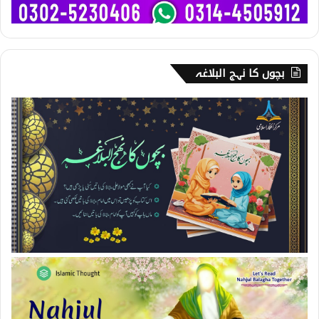
بچوں کا نہج البلاغہ