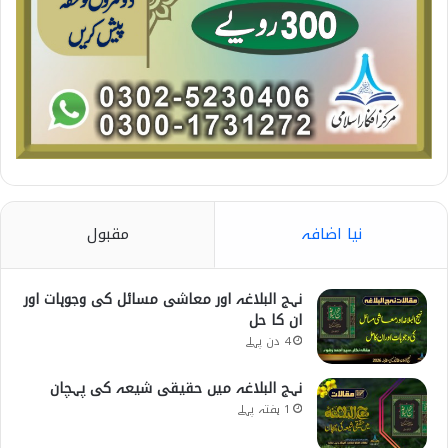
نیا اضافہ
مقبول
نہج البلاغہ اور معاشی مسائل کی وجوہات اور
ان کا حل
4 دن پہلے
نہج البلاغہ میں حقیقی شیعہ کی پہچان
1 ہفتہ پہلے