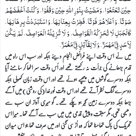
حِیْنَ تَعْتَعُوْا، وَمَضَیْتُ بِنُوْرِ اللهِ حِیْنَ وَقَفُوْا، وَ كُنْتُ اَخْفَضَهُمْ
صَوْتًا، وَ اَعْلَاهُمْ فَوْتًا، فَطِرْتُ بِعِنَانِهَا، وَ اسْتَبْدَدْتُّ بِرِهَانِهَا،
كَالْجَبَلِ لَا تُحَرِّكُهُ الْقَوَاصِفُ، وَ لَا تُزِیْلُهُ الْعَوَاصِفُ، لَمْ یَكُنْ
لِّاَحَدٍ فِیَّ مَهْمَزٌ، وَ لَا لِقَآئِلٍ فِیَّ مَغْمَزٌ.
میں نے اس وقت اپنے فرائض انجام دیئے جبکہ اور سب اس راہ میں
قدم بڑھانے کی جرأت نہ رکھتے تھے اور اُس وقت سر اٹھا کر سامنے آیا
جبکہ دوسرے گوشوں میں چھپے ہوئے تھے اور اس وقت زبان کھولی جبکہ
دوسرے گنگ نظر آتے تھے اور اس وقت نورِ خدا (کی روشنی) میں آگے
بڑھا جبکہ دوسرے زمین گیر ہو چکے تھے۔ گو میری آواز ان سب سے
دھیمی تھی، مگر سبقت و پیش قدمی میں مَیں سب سے آگے تھا۔ میرا اس
تحریک کی باگ تھامنا تھا کہ وہ اُڑ سی گئی اور میں صرف تھا جو اس میدان