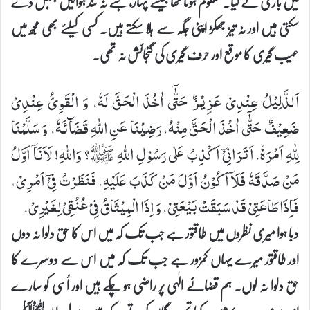
میں بازی لے گیا۔ معلوم ہوتا تھا جیسے پہاڑ، جسے نہ تند ہوائیں جنبش دے
سکتی ہیں اور نہ تیز جھکڑ اپنی جگہ سے ہلا سکتے ہیں۔ کسی کیلئے بھی مجھ میں
عیب گیری کا موقع اور حرف گیری کی گنجائش نہ تھی۔
اَلذَّلِیْلُ عِنْدِیْ عَزِیْزٌ حَتّٰۤی اٰخُذَ الْحَقَّ لَهٗ، وَ الْقَوِیُّ عِنْدِیْ
ضَعِیْفٌ حَتّٰۤی اٰخُذَ الْحَقَّ مِنْهُ، رَضِیْنَا عَنِ اللهِ قَضَآئَهٗ، وَ سَلَّمْنَا
لِلّٰهِ اَمْرَهٗ. اَتَرَانِیْۤ اَكْذِبُ عَلٰی رَسُوْلِ اللهِ ﷺ؟ وَاللهِ! لَاَنَاۤ اَوَّلُ
مَنْ صَدَّقَهٗ فَلَاۤ اَكُوْنُ اَوَّلَ مَنْ كَذَبَ عَلَیْهِ. فَنَظَرْتُ فِیْۤ اَمْرِیْ،
فَاِذَا طَاعَتِیْ قَدْ سَبَقَتْ بَیْعَتِیْ، وَ اِذَا الْمِیْثَاقُ فِیْ عُنُقِیْ لِغَیْرِیْ.
دبا ہوا میری نظروں میں طاقتور ہے جب تک کہ میں اس کا حق دلوا نہ دوں
اور طاقتور میرے یہاں کمزور ہے جب تک کہ میں اس سے دوسرے کا
حق دلوا نہ لوں۔ ہم قضائے الٰہی پر راضی ہو چکے ہیں اور اُسی کو سارے