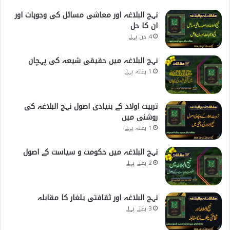
نہج البلاغہ اور معاشی مسائل کی وجوہات اور
ان کا حل
4 دن پہلے
نہج البلاغہ میں حقیقی شیعہ کی پہچان
1 ہفتہ پہلے
تربیت اولاد کے بنیادی اصول نہج البلاغہ کی
روشنی میں
1 ہفتہ پہلے
نہج البلاغہ میں حکومت و سیاست کے اصول
2 ہفتے پہلے
نہج البلاغہ اور ثقافتی یلغار کا مقابلہ
3 ہفتے پہلے