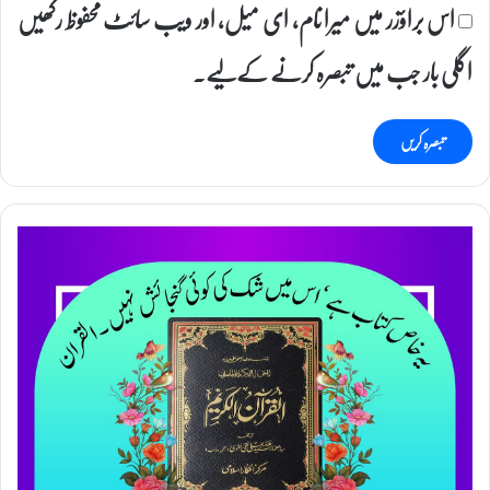
اس براؤزر میں میرا نام، ای میل، اور ویب سائٹ محفوظ رکھیں
اگلی بار جب میں تبصرہ کرنے کےلیے۔