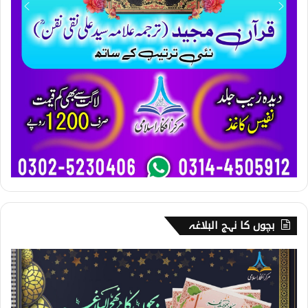
بچوں کا نہج البلاغہ