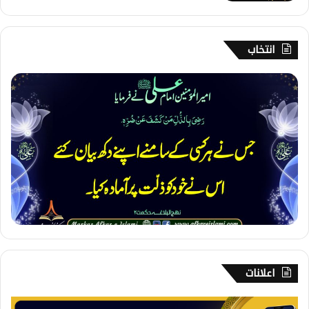
انتخاب
1
4
6
۔
ر
ا
ز
د
ا
ر
ی
اعلانات