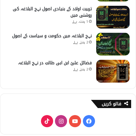
تربیت اولاد کے بنیادی اصول نہج البلاغہ کی
روشنی میں
1 ہفتہ پہلے
نہج البلاغہ میں حکومت و سیاست کے اصول
2 ہفتے پہلے
فضائل علیؑ ابن ابی طالبؑ در نہج البلاغہ
2 ہفتے پہلے
فالو کریں
T
I
Y
F
i
n
o
a