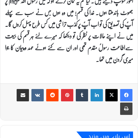
امور سونپ دیئے ہیں۔ کیا تم یہ گمان کرتے ہو کہ میں رسول اللہ ﷺ پر
جھوٹ باندھتا ہوں۔ خدا کی قسم! میں وہ ہوں جس نے سب سے پہلے
آپؐ کی تصدیق کی تو اب آپؐ پر کذب تراشی میں کس طرح پہل کروں گا۔
میں نے اپنے حالات پر نظر کی تو دیکھا کہ میرے لئے ہر قسم کی بیعت
سےاطاعت رسولؐ مقدم تھی اور ان سے کئے ہوئے عہد و پیمان کا جوا
میری گردن میں تھا۔
Share via Email
VKontakte
Reddit
Pinterest
Tumblr
LinkedIn
Print
اس بارے میں مزید