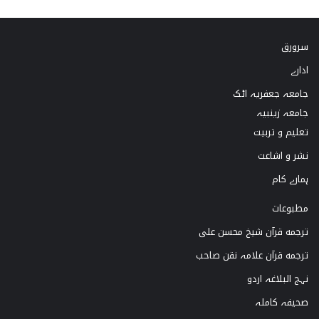
k
s
u
c
سرورق
T
t
T
e
ادارے
o
a
u
b
جامعہ جعفریہ اٹک
k
g
b
o
جامعہ زینبیہ
تعلیم و تربیت
r
e
o
نشر و اشاعت
a
k
ہمارے کام
m
مطبوعات
ترجمه قرآن شیخ محسن علی
ترجمه قرآن علامہ نقن صاحب
نہج البلاغہ اردو
صحیفہ کاملہ