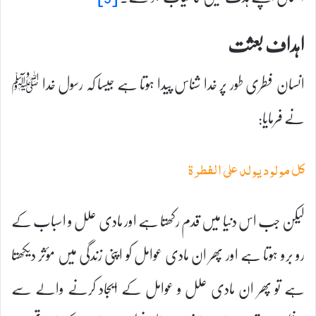
اہداف بعثت
انسان فطری طور پر خدا شناس پیدا ہوتا ہے جیسا کہ رسول خدا ﷺ
نے فرمایا:
کل مولود یولد علی الفطرۃ
لیکن جب اس دنیا میں قدم رکھتا ہے اور مادی علل و اسباب کے
رو برو ہوتا ہے اور پھر ان مادی عوامل کو اپنی زندگی میں مؤثر دیکھتا
ہے تو پھر ان مادی علل و عوامل کے ایجاد کرنے والے سے