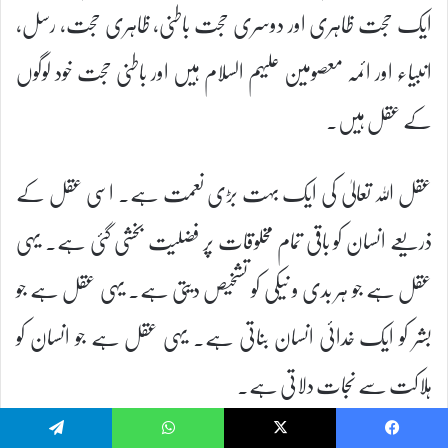
ایک حجت ظاہری اور دوسری حجت باطنی، ظاہری حجت، رسل،
انبیاء اور ائمہ معصومین علیہم السلام ہیں اور باطنی حجت خود لوگوں
کے عقل ہیں۔
عقل اللہ تعالیٰ کی ایک بہت بڑی نعمت ہے۔ اسی عقل کے
ذریعے انسان کو باقی تمام مخلوقات پر فضلیت بخشی گئی ہے۔ یہی
عقل ہے جو ہر بدی و نیکی کو تشخیص دیتی ہے۔ یہی عقل ہے جو
بشر کو ایک خدائی انسان بناتی ہے۔ یہی عقل ہے جو انسان کو
ہلاکت سے نجات دلاتی ہے۔
Telegram
WhatsApp
X
Facebook