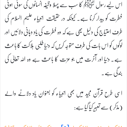
اس لیے رسول ﷺ کا سب سے پہلا وظیفہ انسانوں کی سوئی ہوئی
فطرت کو بیدار کرنا ہے۔ کیونکہ در حقیقت انبیاء علیہم السلام کی
طرف احتیاج کی دلیل یھی ہے کہ وہ فطرت کی یاد دہانی دلائیں اور
لوگوں کو اس بات کی طرف متوجہ کریں کہ دنیا طلبی ہلاکت کا باعث
ہے۔ دنیا اور آخرت میں جو عزت کا باعث ہے وہ اللہ تعالیٰ کی
بندگی ہے۔
اسی طرح قرآن مجید میں بھی انبیاء کو بعنوان یاد دلانے والے
(مذکر) سے تعبیر کیا گیا ہے: