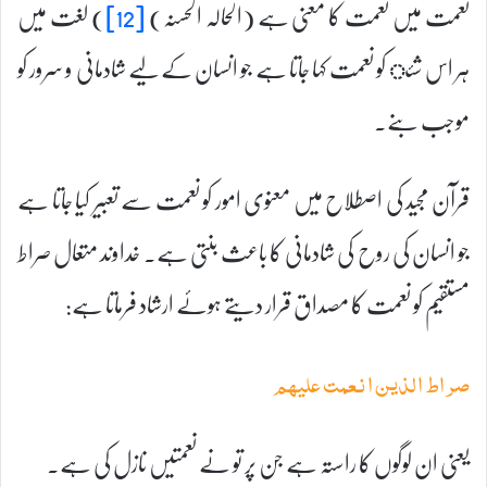
نعمت میں نعمت کا معنی ہے (الحالہ الحسنہ)
[12]
) لغت میں
ہر اس شئ کو نعمت کہا جاتا ہے جو انسان کے لیے شادمانی و سرور کو
موجب بنے۔
قرآن مجید کی اصطلاح میں معنوی امور کو نعمت سے تعبیر کیا جاتا ہے
جو انسان کی روح کی شادمانی کا باعث بنتی ہے۔ خداوند متعال صراط
مستقیم کو نعمت کا مصداق قرار دیتے ہوئے ارشاد فرماتا ہے:
صراط الذین انعمت علیہم
یعنی ان لوگوں کا راستہ ہے جن پر تو نے نعمتیں نازل کی ہے۔