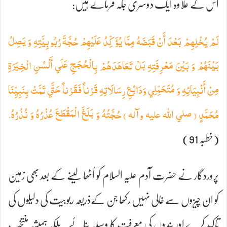
اس کے علاوہ ایک دوسری جگہ فرماتے ہیں:
لَمْ يُخْلِهِمْ بَعْدَ أَنْ قَبَضَهُ مِمَّا يُؤَكِّدُ عَلَيْهِمْ حُجَّةَ رُبُوبِيَّتِهِ وَ يَصِلُ
بَيْنَهُمْ وَ بَيْنَ مَعْرِفَتِهِ بَلْ تَعَاهَدَهُمْ بِالْحُجَجِ عَلَي أَلْسُنِ الْخِيَرَةِ
مِنْ أَنْبِيَائِهِ وَ مُتَحَمِّلِي وَدَائِعِ رِسَالَاتِهِ قَرْناً فَقَرْناً حَتَّي تَمَّتْ بِنَبِيِّنَا
مُحَمَّدٍ ( صلي الله عليه وآله ) حُجَّتُهُ وَ بَلَغَ الْمَقْطَعَ عُذْرُهُ وَ نُذُرُهُ.
(خطبہ 91)
پروردگار نے حضرت آدم علیہ السلام کو اُٹھا لینے کے بعد بھی زمین
کو ان چیزوں سے خالی نہیں رکھا جن کےذریعہ ربوبیت کی دلیلوں کی
تاکید کرے اور بندوں کی معرفت کا وسیلہ بنائے۔ بلکہ ہمیشہ منتخب