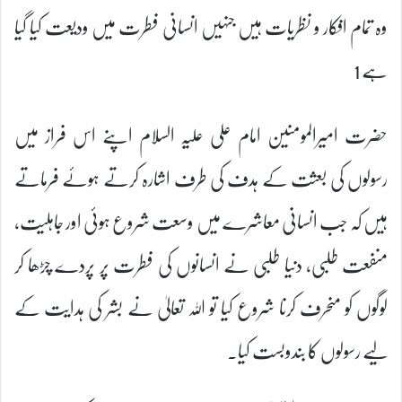
وہ تمام افکار و نظریات ہیں جنہیں انسانی فطرت میں ودیعت کیا گیا
ہے 1
حضرت امیرالمومنین امام علی علیہ السلام اپنے اس فراز میں
رسولوں کی بعثت کے ہدف کی طرف اشارہ کرتے ہوئے فرماتے
ہیں کہ جب انسانی معاشرے میں وسعت شروع ہوئی اور جاہلیت،
منفعت طلبی، دنیا طلبی نے انسانوں کی فطرت پر پردے چڑھا کر
لوگوں کو منحرف کرنا شروع کیا تو اللہ تعالیٰ نے بشر کی ہدایت کے
لیے رسولوں کا بندوبست کیا۔