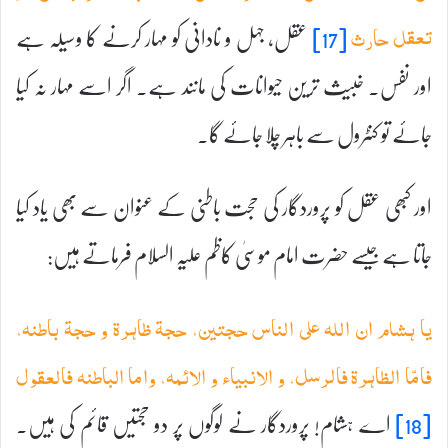
[17]
عقل، جہل و نادانی کو مہار کرنے کا وسیلہ ہے
تعقل حارث
اور نفس۔ خبیث ترین حیوانات کی مانند ہے۔ اگر اسے مہار نہ کیا
جائے تو کنٹرول سے باہر چلا جائے گا۔
اور کبھی عقل کو پروردگار کی حجت باطنی کے عنوان سے بھی یاد کیا
جاتا ہے جیسے حضرت امام موسیٰ کاظم علیہ السلام فرماتے ہیں:
یا ہشام ان اللہ علی الناس حجتین، حجۃ ظاہرۃ و حجۃ باطنہ،
فامّا الظاہرۃ فالرسل، و الانبیاء و الائمہ، واما الباطنہ فالعقول
[18]
اے ہشام! پروردگار نے لوگوں پر دو حجتیں قائم کی ہیں۔