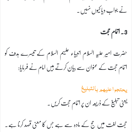
نے جواب دیا کیوں نہیں۔
3۔ اتمام حجت
حضرت امیر علیہ السلام انبیاء علیہم السلام کے تیسرے ہدف کو
اتمام حجت کے عنوان سے بیان کرتے ہیں امام نے فرمایا:
یحتجوا علیہم بالتبلیغ
یعنی تبلیغ کے ذریعہ ان پر اتمام حجت کریں۔
حجت لغت میں حج کے مادہ سے ہے جس کا معنی قصد کرنا ہے۔