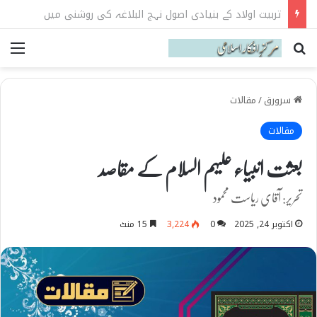
نہج البلاغہ میں حکومت و سیاست کے اصول
Search for
می
سرورق
/
مقالات
مقالات
بعثت انبیاء علیہم السلام کے مقاصد
تحریر: آقای ریاست محمود
اکتوبر 24, 2025
0
3,224
15 منٹ