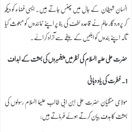
انسان شیطان کے جال میں پھنس جاتے ہیں۔ ایسی فضاء کو دیکھ
کر پروردگار عالم نے قاعدہ لطف کی بنا پر اپنے نمائندوں کو مبعوث کیا
تاکہ اپنے بندوں کو ابلیس کے پنجے سے آزاد کرائے۔
حضرت علی علیہ السلام کی نظر میں پیغمبروں کی بعثت کے اہداف
1۔ فطرت کی یاد دہانی
مولای متقیان حضرت علی ابن ابی طالب علیہما السلام رسولوں کی
بعثت کا ہدف بیان کرتے ہوئے فرماتے ہیں: