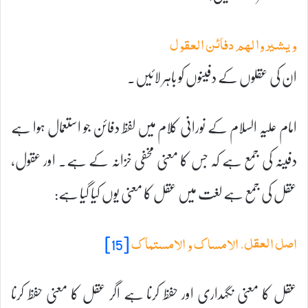
و یشیروا لہم دفائن العقول
ان کی عقلوں کے دفینوں کو باہر لائیں۔
امام علیہ السلام کے نورانی کلام میں لفظ دفائن جو استعمال ہوا ہے
دفینہ کی جمع ہے کہ جس کا معنی مخفی خزانہ کے ہے۔ اور عقول،
عقل کی جمع ہے لغت میں عقل کا معنی یوں کیا گیا ہے:
[15]
اصل العقل، الامساک و الامستماک
عقل کا معنی نگہداری اور حفظ کرنا ہے اگر عقل کا معنی حفظ کرنا