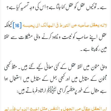
ہے۔ تو کیوں عقل کو عقل کہا جاتا ہے؟ اس کی وجہ تسمیہ کیا ہے؟
[16]
کیونکہ
لانہ یعقل صاحبہ عن التورط فی المہالک الی یحبسہ
عقل اپنے صاحب کو نیست و نابود کرنے والی مشکلات سے حفظ
مین رکهتا ہے۔
دینی متون میں لفظ عقل کے کئی معانی کیے گئے ہیں۔ مثلاً کبھی
مجنون کے مقابل میں اور کبھی جہل کے مقابل میں استعمال ہوا
ہے مثال کے طور پر پیغمبر گرامی ﷺ ارشاد فرماتے ہیں:
ان العقل عقال من الجہل و النفس مثل اخبث الدواب فان لم