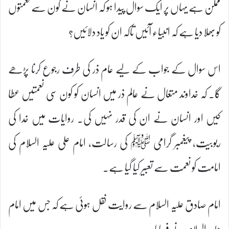
ممکن ہے یہاں پر ایک سوال پیدا ہو کہ انسان نے کون سے نعمتوں
کو بھلا دیا ہے کہ انبیاء آئیں تاکہ ان کو یاد دلائیں؟
اس سوال کے جواب کے لیے عام ذر کی طرف رجوع کرنا پڑھے
گا۔ کہ خداوند متعال نے عالم ذر میں انسان کو کون سی نعمتیں عطا
کیں اور انسان نے ان کی قدر نہیں کی۔ روایات میں خدا کی
ربوبیت، پیغمبر گرامی ﷺ کی رسالت، امام علی علیہ السلام کی
امامت کو نعمت سے تعبیر کیا گیا ہے۔
امام صادق علیہ السلام سے روایت نقل ہوئی ہے کہ جس میں امام
علیہ السلام نے فرمایا: