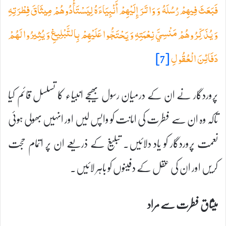
فَبَعَثَ فِيهِمْ رُسُلَهُ وَ وَاتَرَ إِلَيْهِمْ أَنْبِيَاءَهُ لِيَسْتَأْدُوهُمْ مِيثَاقَ فِطْرَتِهِ
وَ يُذَكِّرُوهُمْ مَنْسِيَّ نِعْمَتِهِ وَ يَحْتَجُّوا عَلَيْهِمْ بِالتَّبْلِيغِ وَ يُثِيرُوا لَهُمْ
[7]
دَفَائِنَ الْعُقُولِ
پروردگار نے ان کے درمیان رسول بھیجے انبیاء کا تسلسل قائم کیا
تاکہ وہ ان سے فطرت کی امانت کو واپس لیں اور انہیں بھولی ہوئی
نعمت پروردگار کو یاد دلائیں۔ تبلیغ کے ذریعے ان پر اتمام حجت
کریں اور ان کی عقل کے دفینوں کو باہر لائیں۔
میثاق فطرت سے مراد