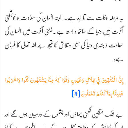
یہ مرحلہ وفات سے تا ابد ہے۔ البتہ انسان کی سعادت و خوشبختی
آخرت میں دنیا کے ساتھ وابستہ ہے۔ یعنی آخرت میں انسان کی
سعادت و بلندی دنیا کی سعی و تلاش کا نتیجہ ہے اللہ تعالی کا فرمان
ہے:
إِنَّ الْمُتَّقِينَ فِي ظِلَالٍ وَعُيُونٍ وَفَوَاكِهَ مِمَّا يَشْتَهُونَ كُلُوا وَاشْرَبُوا
[4]
هَنِيئًا بِمَا كُنتُمْ تَعْمَلُونَ
بے شک متقین گھنی چھاؤں اور چشموں کے درمیان ہوں گئے اور
ان کی خواہش کے مطابق پھل ہوں گے۔ اب اطمینان سے کھاؤ