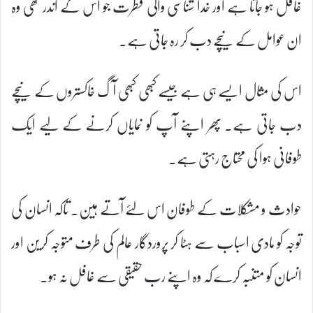
غافل ہو جاتا ہے اور خدا شناسی والی فطرت جو اس کے اندر تھی وہ
ان عوامل کے نیچے دب کر رہ جاتی ہے۔
اس کی مثال ایسے ہی ہے جیسے کبھی کبھی آگ خاکستروں کے نیچے
دب جاتی ہے۔ پھر اپنے آپ کو نمایاں کرنے کے لیے ایک
طوفانی ہوا کی محتاج رہتی ہے۔
حوادث و مشکلات کے طوفان اس لئے آتے ہین. تاکہ انسان کی
توجہ کو مادی اسباب سے ہٹا کر پروردگار عالم کی طرف متوجہ کرین اور
انسان کو متنبہ کرے کہ وہ اپنے رب حقیقی سے غافل نہ ہو۔