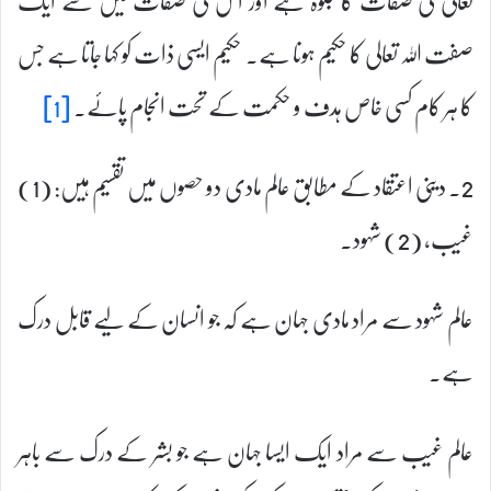
صفت اللہ تعالی کا حکیم ہونا ہے۔ حکیم ایسی ذات کو کہا جاتا ہے جس
کا ہر کام کسی خاص ہدف و حکمت کے تحت انجام پائے۔
[1]
2۔ دینی اعتقاد کے مطابق عالم مادی دو حصوں میں تقسیم ہیں: (1)
غیب، (2) شہود۔
عالم شہود سے مراد مادی جہان ہے کہ جو انسان کے لیے قابل درک
ہے۔
عالم غیب سے مراد ایک ایسا جہان ہے جو بشر کے درک سے باہر