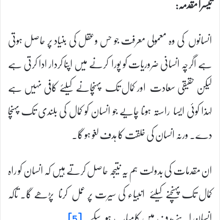
تیسرا مقدمہ:
انسانوں کی وہ معمولی معرفت جو حس وعقل کی بنیاد پر حاصل ہوتی
ہے اگرچہ انسانی ضروریات کو پورا کرنے میں اپنا کردار ادا کرتی ہے
لیکن حقیقی سعادت اور کمال تک پہنچانے کیلئے کافی نہیں ہے
لہذا کوئی ایسا راستہ ہونا چایے جو انسان کو کمال کی بلندی تک پہنچا
دے۔ ورنہ انسان کی خلقت کا ہدف لغو ہو گا۔
ان مقدمات کی بدولت ہم یہ نتیجہ حاصل کرتے ہیں کہ انسان کو راہ
کمال تک پہنچنے کیلئے انبیاء کی سیرت پر عمل کرنا پڑھے گا۔ تاکہ
انسان اپنے ہدف میں کامیاب ہو سکے۔
[5]