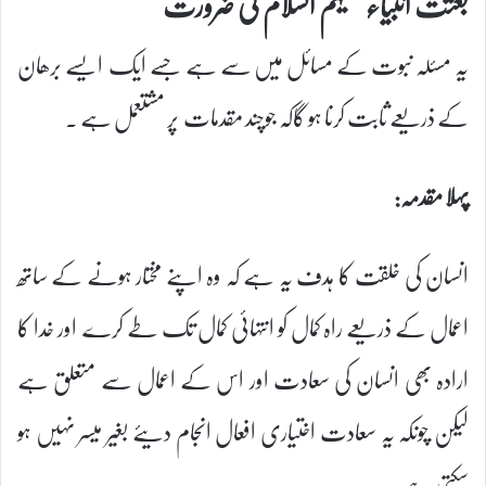
بعثت انبیاء علیہم السلام کی ضرورت
یہ مسئلہ نبوت کے مسائل میں سے ہے جسے ایک ایسے برھان
کے ذریعے ثابت کرنا ہو گاکہ جوچند مقدمات پر مشتعمل ہے .
پہلا مقدمہ:
انسان کی خلقت کا ہدف یہ ہے کہ وہ اپنے مختار ہونے کے ساتھ
اعمال کے ذریعے راہ کمال کو انتہائی کمال تک طے کرے اور خدا کا
ارادہ بھی انسان کی سعادت اور اس کے اعمال سے متعلق ہے
لیکن چونکہ یہ سعادت اختیاری افعال انجام دیئے بغیر میسر نہیں ہو
سکتی ہے۔