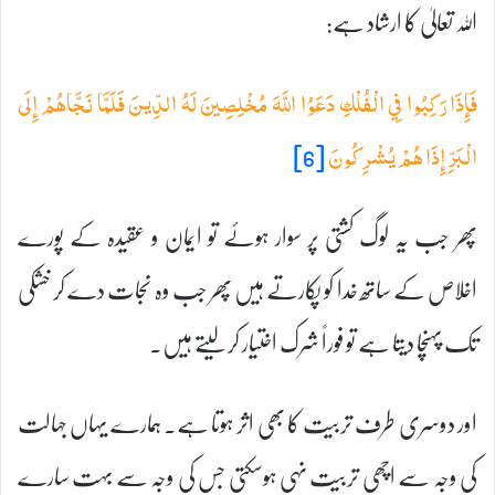
اللہ تعالیٰ کا ارشاد ہے:
فَإِذَا رَكِبُوا فِي الْفُلْكِ دَعَوُا اللَّهَ مُخْلِصِينَ لَهُ الدِّينَ فَلَمَّا نَجَّاهُمْ إِلَى
[6]
الْبَرِّ إِذَا هُمْ يُشْرِكُونَ
پھر جب یہ لوگ کشتی پر سوار ہوئے تو ایمان و عقیدہ کے پورے
اخلاص کے ساتھ خدا کو پکارتے ہیں پھر جب وہ نجات دے کر خشکی
تک پہنچا دیتا ہے تو فوراً شرک اختیار کرلیتے ہیں۔
اور دوسری طرف تربیت کا بھی اثر ہوتا ہے۔ ہمارے یہاں جہالت
کی وجہ سے اچھی تربیت نہی ہوسکتی جس کی وجہ سے بہت سارے