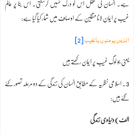
ہے۔ انسان کی عقل اس کو درک نہیں کرسکتی۔ اس بنا پر عالم
غیب پر ایمان لانا متقین کے اوصاف میں شمار کیا گیا ہے:
[2]
الذین یومنون بالغیب
یعنی جو لوگ غیب پر ایمان رکھتے ہیں
3۔ اسلامی نظریہ کے مطابق انسان کی زندگی کے دو مرحلہ تصور کئے
گئے ہیں:
الف) دنیاوی زندگی