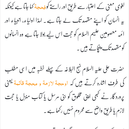
لغوی معنی کے اعتبار سے طریق اور راستے کو
کہا جاتا ہے کیونکہ
فحجۃ
یہ انسان کو اپنے مقصد تک لے جاتا ہے۔ لہذا اولیاء، انبیاء اور
ائمہ معصومین علیہم السلام کو حجت اس لیے بولا جاتا ہے وہ انسانوں
کو مقصد تک پنچاتے ہیں۔
حضرت علی علیہ السلام نہج البلاغہ کے پہلے خطبہ میں اسی مطلب
کی طرف اشارہ کرتے ہیں کہ
یعنی
اوحجۃ لازمۃ و محجۃ قائمۃ
پروردگار نے کبھی اپنی مخلوق کو بنی مرسل یا کتاب منزل یا حجت
لازم یا طریق واضح سے محروم نہیں رکھا ہے۔