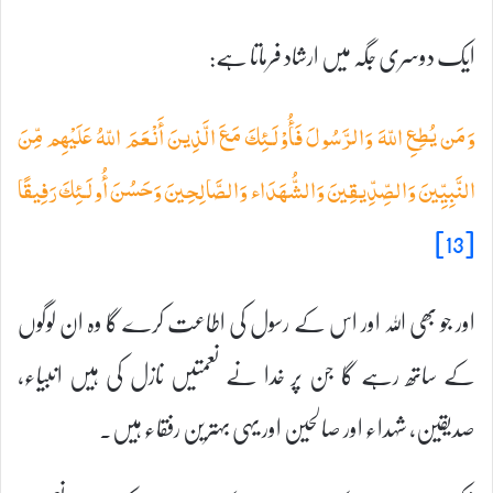
ایک دوسری جگہ میں ارشاد فرماتا ہے:
وَمَن يُطِعِ اللّهَ وَالرَّسُولَ فَأُوْلَـئِكَ مَعَ الَّذِينَ أَنْعَمَ اللّهُ عَلَيْهِم مِّنَ
النَّبِيِّينَ وَالصِّدِّيقِينَ وَالشُّهَدَاء وَالصَّالِحِينَ وَحَسُنَ أُولَـئِكَ رَفِيقًا
[13]
اور جو بھی اللہ اور اس کے رسول کی اطاعت کرے گا وہ ان لوگوں
کے ساتھ رہے گا جن پر خدا نے نعمتیں نازل کی ہیں انبیاء،
صدیقین، شہداء اور صالحین اور یہی بہترین رفقاء ہیں۔