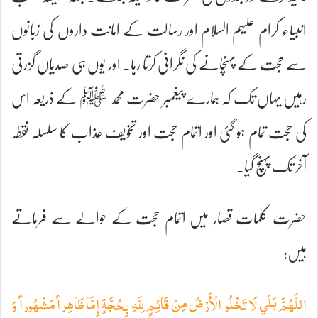
انبیاء کرام علیہم السلام اور رسالت کے امانت داروں کی زبانوں
سے حجت کے پہنچانے کی نگرانی کرتا رہا۔ اور یوں ہی صدیاں گزرتی
رہیں یہاں تک کہ ہمارے پیغمبر حضرت محمد ﷺ کے ذریعہ اس
کی حجت تمام ہو گئی اور اتمام حجت اور تخویف عذاب کا سلسلہ نقطہ
آخر تک پہنچ گیا۔
حضرت کلمات قصار میں اتمام حجت کے حوالے سے فرماتے
ہیں:
اللَّهُمَّ بَلَي لَا تَخْلُو الْأَرْضُ مِنْ قَائِمٍ لِلَّهِ بِحُجَّةٍ إِمَّا ظَاهِراً مَشْهُوراً وَ