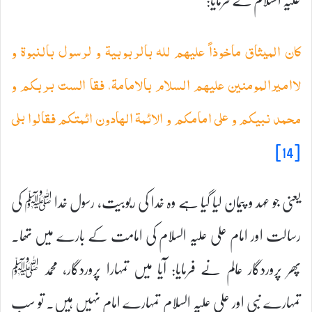
کان المیثاق ماخوذاً علیہم للہ بالربوبیۃ و لرسول بالنبوۃ و
لاامیرالمومنین علیہم السلام بالامامۃ، فقا الست بربکم و
محمد نبیکم و علی امامکم و الائمۃ الہادون ائمتکم فقالوا بلی
[14]
یعنی جو عہد و پیمان لیا گیا ہے وہ خدا کی ربوبیت، رسول خدا ﷺ کی
رسالت اور امام علی علیہ السلام کی امامت کے بارے میں تھا۔
پھر پروردگار عالم نے فرمایا: آیا میں تمہارا پروردگار، محمد ﷺ
تمہارے نبی اور علی علیہ السلام تمہارے امام نہیں ہیں۔ تو سب