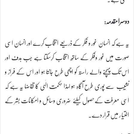
دوسرا مقدمہ:
یہ ہے کہ انسان غور و فکر کے ذریعے انتخاب کرے اور انسان اسی
صورت میں غور وفکر کے ساتھ انتخاب کرسکتا ہے جب ہدف اور
اس تک پہچنے والے راستہ کو اچھی طرح جانتا ہو اور اس کے فراز و
نشیب سے پوری طرح آگاہ ہو لہذا حکمت الٰہی کا تقاضا یہ ہے کہ
اسی معرفت کےحصول کیلئے ضروری وسائل و امکانات بشر کے
اختیا ر میں قرار دے۔