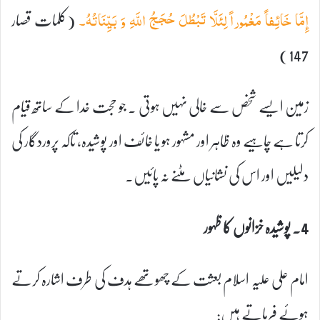
(کلمات قصار
إِمَّا خَائِفاً مَغْمُوراً لِئَلَّا تَبْطُلَ حُجَجُ اللَّهِ وَ بَيِّنَاتُهُ۔
147)
زمین ایسے شخص سے خالی نہیں ہوتی ۔ جو حجت خدا کے ساتھ قیام
کرتا ہے چاہیے وہ ظاہر اور مشہور ہو یا خائف اور پوشیدہ، تاکہ پروردگار کی
دلیلیں اور اس کی نشانیاں مٹنے نہ پائیں۔
4۔ پوشیدہ خزانوں کا ظہور
امام علی علیہ اسلام بعثت کے چھوتھے ہدف کی طرف اشارہ کرتے
ہوئے فرماتے ہیں: