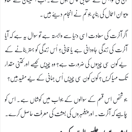
پیو ان اعمال کی بناپر جو تم نے انجام دیئے ہیں۔
اگر آخرت کی سعادت اسی دنیا سے وابستہ ہے تو سوال یہ ہے کہ آیا
آخرت کی زندگی جاودانی ہے یا فانی؟ اُس زندگی کو بہتر بنانے کے
یے کون سی چیزوں کی ضرورت ہے؟ وہ چیزیں کیسے اور کتنی مقدار
تک مہیا کریں؟ کون کون سی چیزیں اُس جہانی کے یے مفید ہیں؟
جو شخص اس قسم کے سوالوں کے جواب میں کوشاں ہے۔ اس کو
چاہیے کہ آخرت. اور پیغمبروں کی بعثت کی معرفت حاصل کرے۔