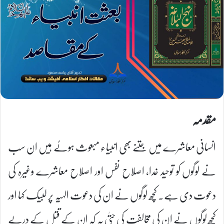
مقدمہ
انسانی معاشرے میں جتنے بھی انبیاء مبعوث ہوئے ہیں ان سب
نے لوگوں کو توحید خدا، اصلاح نفس اور اصلاح معاشرے وغیرہ کی
دعوت دی ہے۔ کچھ لوگوں نے ان کی دعوت الہیہ پر لبیک کہا اور
کچھ لوگوں نے ان کی مخالفت کی حتیٰ یہ کہ ان کے قتل کے درپے