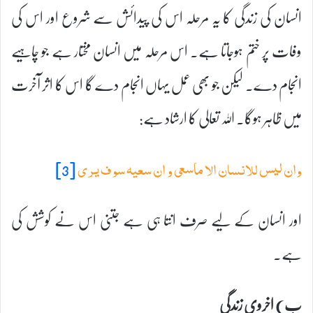
انسان کی زندگی کا یہ مرحلہ اس کی پیدائش سے شروع اور اس کی
وفات پر ختم ہوجاتا ہے۔ اس مرحلہ میں انسان مختار ہے جو چاہیے
انجام دے۔ لیکن جو بھی عمل یہاں انجام دے گا اس کا اثر آخرت
میں ظاہر ہوگا۔ اللہ تعالی کا ارشاد ہے:
[3]
وان لیس للانسان الا ماسعی و ان سعیہ سوف یری
اور انسان کے لیے صرف انتا ہی ہے جتنی اس نے کوشش کی
ہے۔
ب) اخروی زندگی