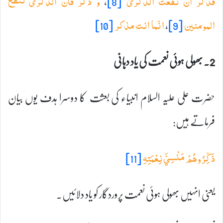
،
[8]
فذکر ان نفعت الذکریٰ
و ذکر فان الذکری تنفع
[10]
،
[9]
المومنین
انّما انت مذکر
2۔ بھولی ہوئی نعمت کی یاد دہانی
حضرت علی علیہ السلام انبیاء کی بعثت کا دوسرا ہدف یوں بیان
فرماتے ہیں:
[11]
ذَكِّرُوهُمْ مَنْسِيَّ نِعْمَتِهِ
یعنی انہیں بھولی ہوئی نعمت پروردگار کو یاد دلائیں۔