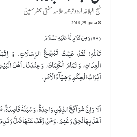
نہج البلاغہ اردو ترجمہ علامہ مفتی جعفر حسینؒ
ستمبر 25, 2016
(۱۱٨) وَ مِنْ كَلَامٍ لَّهٗ عَلَیْهِ السَّلَامُ
تَاللهِ! لَقَدْ عَلِمْتُ تَبْلِیْـغَ الرِّسَالَاتِ، وَ اِتْمَا
الْعِدَاتِ، وَ تَمَامَ الْكَلِمَاتَ. وَ عِنْدَنَا ـ اَهْلَ الْبَیْت
اَبْوَابُ الْحِكَمِ وَ ضِیَآءُ الْاَمْرِ.
اَلَا وَ اِنَّ شَرَآئِعَ الدِّیْنِ وَاحِدَةٌ، وَ سُبُلَهٗ قَاصِدَةٌ، م
اَخَذَ بِهَا لَحِقَ وَ غَنِمَ، وَ مَنْ وَّقَفَ عَنْهَا ضَلَّ وَ نَدِم