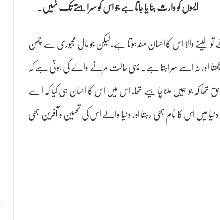
ایسوں کو وارث بنا یا جاتا ہے جو اس کو سراہتے تک نہیں۔
 تو لینے والا اس کا احسان مند ہوتا ہے، لیکن جو مال مجبوری سے چھن
ں سمجھتا اور نہ اسے سراہتا ہے۔ یہی حالت مرنے والے کی ہوتی ہے کہ
ا حق تھا کہ جو ہمیں ملنا چاہیے تھا، اس میں اس کا احسان ہی کیا کہ اسے
و دنیا میں اس کا نام بھی رہتا اور دنیا والے اس کی تحسین و آفرین بھی