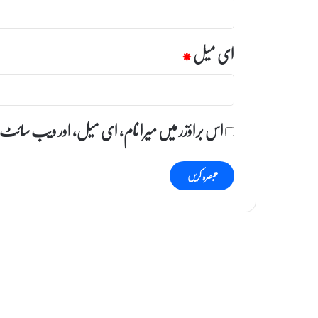
ای میل
*
اس براؤزر میں میرا نام، ای میل، اور ویب سائٹ