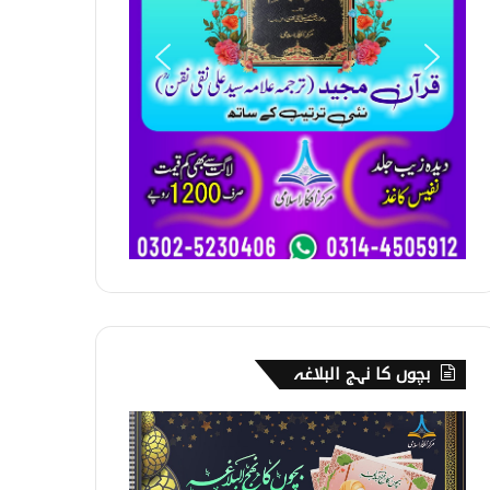
بچوں کا نہج البلاغہ