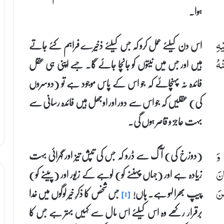
ہوا۔
اس دن کیلئے عمل کرو کہ جس کیلئے ذخیرے فراہم کئے جاتے
ْهِ
ہیں اور جس میں نیتوں کو جانچا جائے گا۔ جسے اپنی ہی عقل
ْهُ
فائدہ نہ پہنچائے کہ جو اس کے پاس موجود ہے تو (دوسروں
کی) عقلیں کہ جو اس سے دور اور اوجھل ہیں فائدہ رسانی سے
بہت عاجز و قاصر ہوں گی۔
(دوزخ کی) آگ سے ڈرو کہ جس کی تپش تیز اور گہرائی بہت
وَ
زیادہ ہے اور (جہاں پہننے کو) لوہے کے زیور اور (پینے کو)
انَ
پیپ بھرا لہو ہے۔ ہاں!
جس شخص کا ذکرِ خیر لوگوں میں خدا
ِنَ
[۱]
برقرار رکھے وہ اس کیلئے اس مال سے کہیں بہتر ہے جس کا