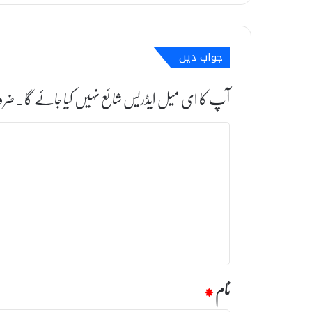
جواب دیں
آپ کا ای میل ایڈریس شائع نہیں کیا جائے گا۔
ضرو
ت
ب
ص
ر
ہ
*
نام
*