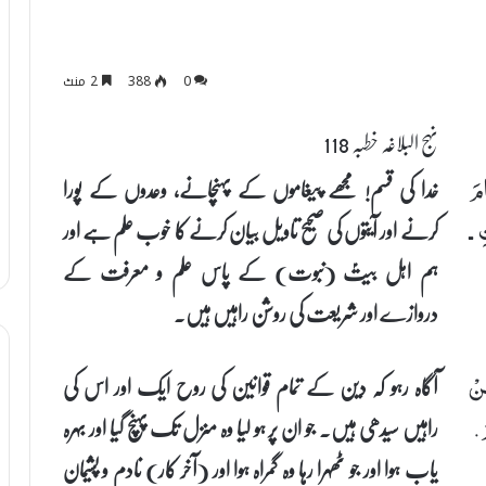
0
388
2 منٹ
نہج البلاغہ خطبہ 118
خدا کی قسم! مجھے پیغاموں کے پہنچانے، وعدوں کے پورا
مَ
کرنے اور آیتوں کی صحیح تاویل بیان کرنے کا خوب علم ہے اور
ِ ـ
ہم اہل بیتؑ (نبوت) کے پاس علم و معرفت کے
دروازے اور شریعت کی روشن راہیں ہیں۔
آگاہ رہو کہ دین کے تمام قوانین کی روح ایک اور اس کی
َنْ
راہیں سیدھی ہیں۔ جو ان پر ہو لیا وہ منزل تک پہنچ گیا اور بہرہ
َ.
یاب ہوا اور جو ٹھہرا رہا وہ گمراہ ہوا اور (آخر کار) نادم و پشیمان