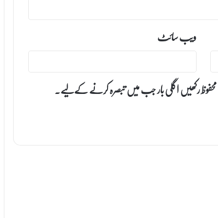
ویب‌ سائٹ
 محفوظ رکھیں اگلی بار جب میں تبصرہ کرنے کےلیے۔