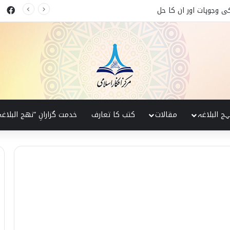
ok
کی پہچان
ہج البلاغہ
مقالات
کتب کا تعارف
خدمت گزارانِ ”نھج البلاغہ