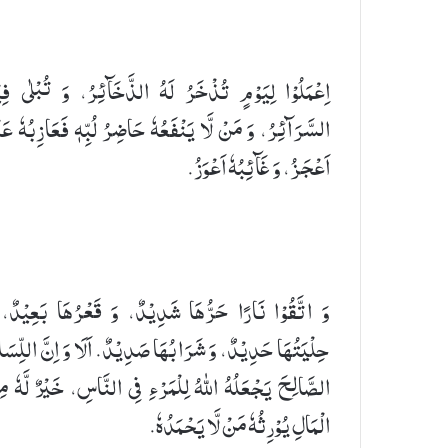
اِعْمَلُوْا لِیَوْمٍ تُذْخَرُ لَهُ الذَّخَآئِرُ، وَ تُبْلٰی فِی
السَّرَآئِرُ، وَ مَنْ لَّا یَنْفَعُهٗ حَاضِرُ لُبِّهٖ فَعَازِبُهٗ عَن
اَعْجَزُ، وَ غَآئِبُهٗ اَعْوَزُ.
وَ اتَّقُوْا نَارًا حَرُّهَا شَدِیْدٌ، وَ قَعْرُهَا بَعِیْدٌ، 
حِلْیَتُهَا حَدِیْدٌ، وَ شَرَابُهَا صَدِیْدٌ. اَلَا وَ اِنَّ اللِّسَ
الصَّالِحَ یَجْعَلُهُ اللهُ لِلْمَرْءِ فِی النَّاسِ، خَیْرٌ لَّهٗ م
الْمَالِ یُوْرِثُهٗ مَنْ لَّا یَحْمَدُهٗ.