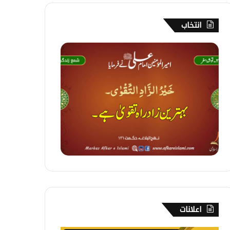
انتخاب
2
3
4
۔
ت
و
ش
ۂ
س
ف
ر
اعلانات