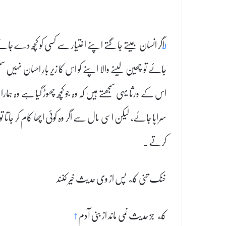
۱؂
اگر انسان جیتے جاگتے اپنے اختیار سے کسی کو کچھ دے جائے
جائے تو چھین لینے والا اپنے کو اس کا زیر بارِ احسان نہی
اس کے ورثا یہی سمجھتے ہیں کہ وہ جو کچھ چھوڑ گیا ہے وہ ہمار
سراہا جائے، لیکن اسی مال سے اگر وہ کوئی اچھا کام کر جاتا ت
کرتے۔
خنک تنی که پس از وی حدیث خیر کنند
که جز حدیث نمی‌ ماند از بنی ‌آدم
↑