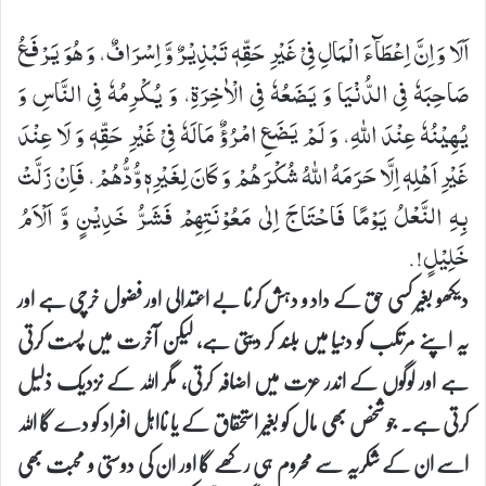
اَلَا وَ اِنَّ اِعْطَآءَ الْمَالِ فِیْ غَیْرِ حَقِّهٖ تَبْذِیْرٌ وَّ اِسْرَافٌ، وَ هُوَ یَرْفَعُ
صَاحِبَهٗ فِی الدُّنْیَا وَ یَضَعُهٗ فِی الْاٰخِرَةِ، وَ یُكْرِمُهٗ فِی النَّاسِ وَ
یُهِیْنُهٗ عِنْدَ اللهِ، وَ لَمْ یَضَعِ امْرُؤٌ مَالَهٗ فِیْ غَیْرِ حَقِّهٖ وَ لَا عِنْدَ
غَیْرِ اَهْلِهٖ اِلَّا حَرَمَهُ اللهُ شُكْرَهُمْ وَ كَانَ لِغَیْرِهٖ وُّدُّهُمْ، فَاِنْ زَلَّتْ
بِهِ النَّعْلُ یَوْمًا فَاحْتَاجَ اِلٰی مَعُوْنَتِهِمْ فَشَرُّ خَدِیْنٍ وَّ اَلْاَمُ
خَلِیْلٍ!.
دیکھو بغیر کسی حق کے داد و دہش کرنا بے اعتدالی اور فضول خرچی ہے اور
یہ اپنے مرتکب کو دنیا میں بلند کر دیتی ہے، لیکن آخرت میں پست کرتی
ہے اور لوگوں کے اندر عزت میں اضافہ کرتی، مگر اللہ کے نزدیک ذلیل
کرتی ہے۔ جو شخص بھی مال کو بغیر استحقاق کے یا نااہل افراد کو دے گا اللہ
اسے ان کے شکریہ سے محروم ہی رکھے گا اور ان کی دوستی و محبت بھی