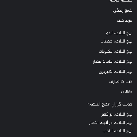
صحیفہ کاملہ
شمع زندگی
مزید کتب
نہج البلاغہ اردو
نہج البلاغہ خطبات
نہج البلاغہ مکتوبات
نہج البلاغہ کلمات قصار
نہج البلاغہ لائبریری
کتب کا تعارف
مقالات
خدمت گزارانِ ”نھج البلاغہ“
نہج البلاغہ ہر گھر
نہج البلاغہ در آئینہ اشعار
نہج البلاغہ انتخاب