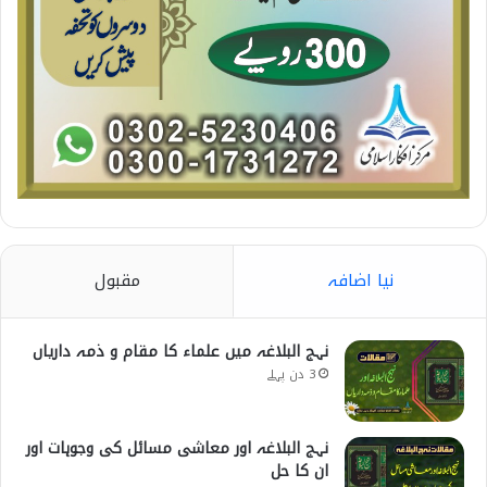
نیا اضافہ
مقبول
نہج البلاغہ میں علماء کا مقام و ذمہ داریاں
3 دن پہلے
نہج البلاغہ اور معاشی مسائل کی وجوہات اور
ان کا حل