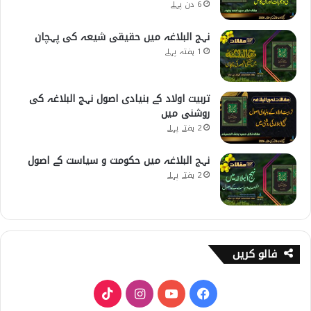
6 دن پہلے
نہج البلاغہ میں حقیقی شیعہ کی پہچان
1 ہفتہ پہلے
تربیت اولاد کے بنیادی اصول نہج البلاغہ کی
روشنی میں
2 ہفتے پہلے
نہج البلاغہ میں حکومت و سیاست کے اصول
2 ہفتے پہلے
فالو کریں
T
I
Y
F