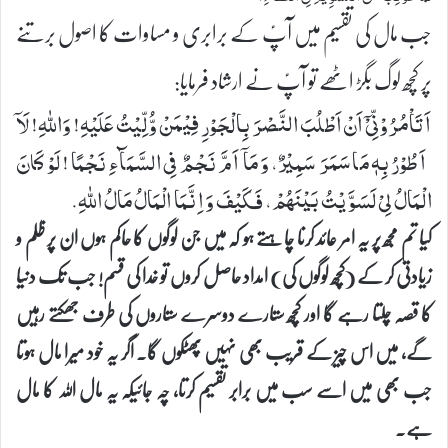
جب مال کی تقسیم میں آپؑ کے برابری و مساوات کا اصول برتنے
پر کچھ لوگ بگڑ اٹھے تو آپؑ نے ارشاد فرمایا:
اَتَاْمُرُوْنِّیْۤ اَنْ اَطْلُبَ النَّصْرَ بِالْجَوْرِ فِیْمَنْ وُّلِّیْتُ عَلَیْهِ! وَاللهِ! لَاۤ
اَطُوْرُ بِهٖ مَا سَمَرَ سَمِیْرٌ، وَ مَاۤ اَمَّ نَجْمٌ فِی السَّمَآءِ نَجْمًا! لَوْ كَانَ
الْمَالُ لِیْ لَسَوَّیْتُ بَیْنَهُمْ، فَكَیْفَ وَ اِنَّمَا الْمَالُ مَالُ اللهِ.
کیا تم مجھ پر یہ امر عائد کرنا چاہتے ہو کہ میں جن لوگوں کا حاکم ہوں ان پر ظلم و
زیادتی کر کے (کچھ لوگوں کی) امداد حاصل کروں تو خدا کی قسم! جب تک دنیا
کا قصہ چلتا رہے گا اور کچھ ستارے دوسرے ستاروں کی طرف جھکتے رہیں
گے، میں اس چیز کے قریب بھی نہیں پھٹکوں گا۔ اگر یہ خود میرا مال ہوتا
جب بھی میں اسے سب میں برابر تقسیم کرتا، چہ جائیکہ یہ مال اللہ کا مال
ہے۔