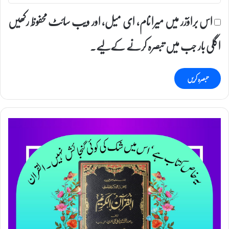
اس براؤزر میں میرا نام، ای میل، اور ویب سائٹ محفوظ رکھیں
اگلی بار جب میں تبصرہ کرنے کےلیے۔