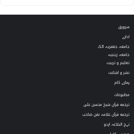
i
n
o
a
k
s
u
c
سرورق
T
t
T
e
ادارے
o
a
u
b
جامعہ جعفریہ اٹک
k
g
b
o
جامعہ زینبیہ
تعلیم و تربیت
r
e
o
نشر و اشاعت
a
k
ہمارے کام
m
مطبوعات
ترجمه قرآن شیخ محسن علی
ترجمه قرآن علامہ نقن صاحب
نہج البلاغہ اردو