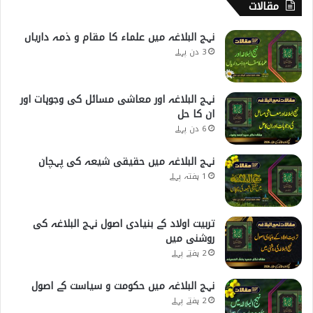
مقالات
نہج البلاغہ میں علماء کا مقام و ذمہ داریاں
3 دن پہلے
نہج البلاغہ اور معاشی مسائل کی وجوہات اور
ان کا حل
6 دن پہلے
نہج البلاغہ میں حقیقی شیعہ کی پہچان
1 ہفتہ پہلے
تربیت اولاد کے بنیادی اصول نہج البلاغہ کی
روشنی میں
2 ہفتے پہلے
نہج البلاغہ میں حکومت و سیاست کے اصول
2 ہفتے پہلے