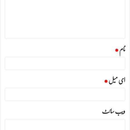
ص
ر
ہ
*
نام
*
ای میل
*
ویب‌ سائٹ