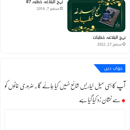
نہج البلاغہ خطبہ 87
ستمبر 7, 2016
نہج البلاغہ خطبات
ستمبر 27, 2022
جواب دیں
آپ کا ای میل ایڈریس شائع نہیں کیا جائے گا۔
ضروری خانوں کو
*
سے نشان زد کیا گیا ہے
ت
ب