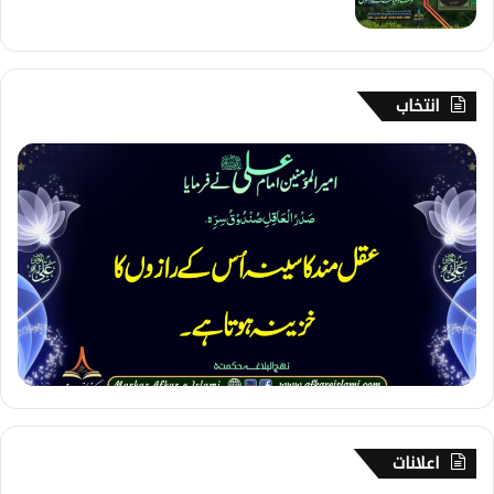
انتخاب
1
6
0
۔
ر
ا
ز
د
ا
ر
ی
اعلانات