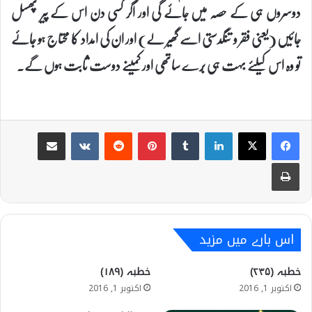
دوسروں ہی کے حصہ میں جائے گی اور اگر کسی دن اس کے پیر پھسل
جائیں (یعنی فقر و تنگدستی اسے گھیر لے) اور ان کی امداد کا محتاج ہو جائے
تو وہ اس کیلئے بہت ہی بُرے ساتھی اور کمینے دوست ثابت ہوں گے۔
Share via Email
VKontakte
Reddit
Pinterest
Tumblr
LinkedIn
Print
اس بارے میں مزید
خطبہ (۲۳۵)
خطبہ (۱۸۹)
اکتوبر 1, 2016
اکتوبر 1, 2016