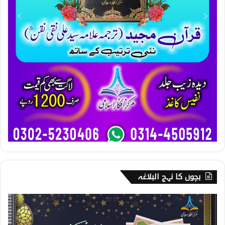
بچوں کا نہج البلاغہ