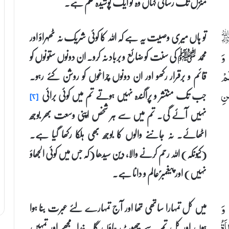
منزل تک رسائی کہاں وہ تو ایک پوشیدہ علم ہے۔
تو ہاں میری وصیت یہ ہے کہ اللہ کا کوئی شریک نہ ٹھہراؤ اور
ٌ ﷺ
محمد ﷺ کی سنت کو ضائع و برباد نہ کرو۔ ان دونوں ستونوں کو
 وَ
قائم و برقرار رکھو اور ان دونوں چراغوں کو روشن کئے رہو۔
مْ
جب تک منتشر و پراگندہ نہیں ہوتے تم میں کوئی برائی
نِ
[۲]
نہیں آئے گی۔ تم میں سے ہر شخص اپنی وسعت بھر بوجھ
اٹھائے۔ نہ جاننے والوں کا بوجھ بھی ہلکا رکھا گیا ہے۔
(کیونکہ) اللہ رحم کرنے والا، دین سیدھا (کہ جس میں کوئی الجھاؤ
نہیں) اور پیغمبرؐ عالم و دانا ہے۔
میں کل تمہارا ساتھی تھا اور آج تمہارے لئے عبرت بنا ہوا
 وَ
ہوں اور کل تم سے چھوٹ جاؤں گا۔ خدا مجھے اور تمہیں
َةُ