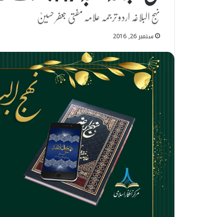
نہج البلاغہ اردو ترجمہ علامہ مفتی جعفر حسینؒ
ستمبر 26, 2016