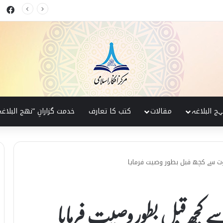
ok
کی پہچان
ہج البلاغہ
مقالات
کتب کا تعارف
خدمت گزارانِ ”نھج البلاغہ