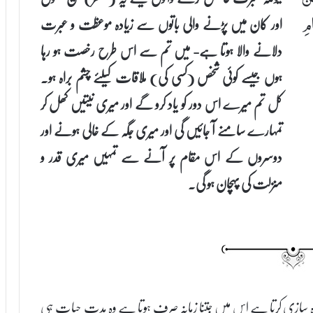
اور کان میں پڑنے والی باتوں سے زیادہ موعظت و عبرت
امِ
دلانے والا ہوتا ہے- میں تم سے اس طرح رخصت ہو رہا
ہوں جیسے کوئی شخص (کسی کی) ملاقات کیلئے چشم براہ ہو۔
کل تم میرے اس دور کو یاد کرو گے اور میری نیتیں کھل کر
تمہارے سامنے آ جائیں گی اور میری جگہ کے خالی ہونے اور
دوسروں کے اس مقام پر آنے سے تمہیں میری قدر و
منزلت کی پہچان ہو گی۔
 چارہ سازی کرتا ہے اس میں جتنا زمانہ صرف ہوتا ہے وہ مدت حیات ہی