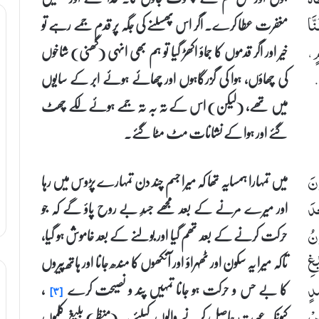
مغفرت عطا کرے۔ اگر اس پھسلنے کی جگہ پر قدم جمے رہے تو
َّا
خیر اور اگر قدموں کا جماؤ اکھڑ گیا تو ہم بھی انہی (گھنی) شاخوں
مٍ،
کی چھاؤں، ہوا کی گزرگاہوں اور چھائے ہوئے ابر کے سایوں
.
میں تھے، (لیکن) اس کے تہ بہ تہ جمے ہوئے لکے چھٹ
گئے اور ہوا کے نشانات مٹ مٹا گئے۔
میں تمہارا ہمسایہ تھا کہ میرا جسم چند دن تمہارے پڑوس میں رہا
ْنَ
اور میرے مرنے کے بعد مجھے جسدِ بے روح پاؤ گے کہ جو
ْدَ
حرکت کرنے کے بعد تھم گیا اور بولنے کے بعد خاموش ہو گیا،
ْنُ
تاکہ میرا یہ سکون اور ٹھہراؤ اور آنکھوں کا مندھ جانا اور ہاتھ پیروں
ْغِ
کا بے حس و حرکت ہو جانا تمہیں پند و نصیحت کرے
،
ِدٍ
[۳]
کیونکہ عبرت حاصل کرنے والوں کیلئے یہ (منظر) بلیغ کلموں
نْ