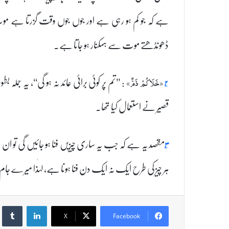
ہے کہ جو کم ہو رہی ہے اور جوں جوں وقت گزرتا ہے مو
ڈھونڈھتے موت سے ہمکنار ہو جاتا ہے۔
۲؂
: ’’تم پر کوئی برائی عائد نہ ہو گی‘‘، یہ 
«خَلَاكُمْ ذَمٌّ»
قصیر نے استعمال کیا تھا۔
۳؂
مقصد یہ ہے کہ جب یہ ساری چیزیں فنا ہو جائیں گی تو ان 
ہر چیز کی طرح ایک نہ ایک دن فنا ہونا ہے، لہٰذا میرے
umblr
LinkedIn
X
Facebook