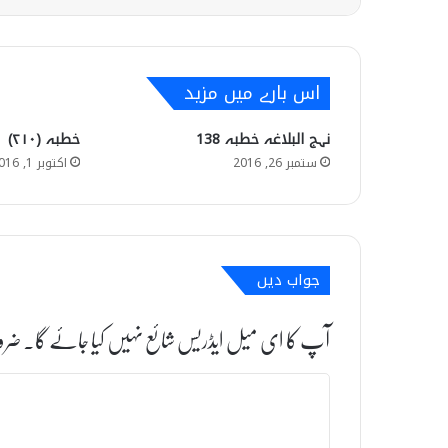
اس بارے میں مزید
نہج البلاغہ خطبہ 138
خطبہ (۲۱۰)
ستمبر 26, 2016
اکتوبر 1, 2016
جواب دیں
آپ کا ای میل ایڈریس شائع نہیں کیا جائے گا۔
ضرو
ت
ب
ص