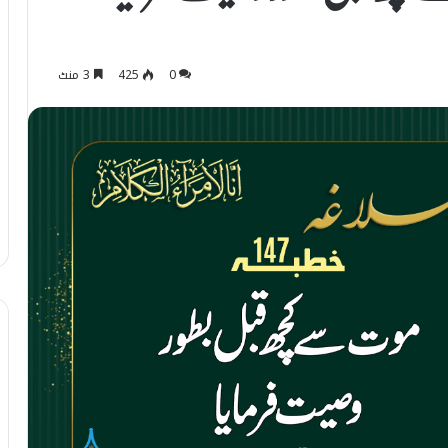
0
425
3 منٹ