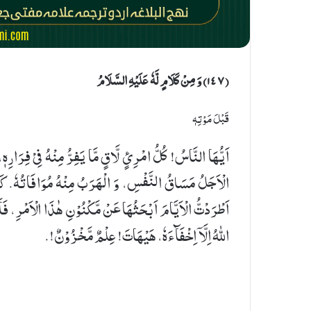
(۱٤٧) وَ مِنْ كَلَامٍ لَّهٗ عَلَیْهِ السَّلَامُ
قَبْلَ مَوْتِهٖ
اَیُّهَا النَّاسُ! كُلُّ امْرِئٍ لَّاقٍ مَّا یَفِرُّ مِنْهُ فِیْ فِرَارِهٖ،
الْاَجَلُ مَسَاقُ النَّفْسِ، وَ الْهَرَبُ مِنْهُ مُوَافَاتُهٗ. ك
اَطْرَدْتُّ الْاَیَّامَ اَبْحَثُهَا عَنْ مَّكْنُوْنِ هٰذَا الْاَمْرِ، فَاَ
اللهُ اِلَّاۤ اِخْفَآءَهٗ، هَیْهَاتَ! عِلْمٌ مَّخْزُوْنٌ!.