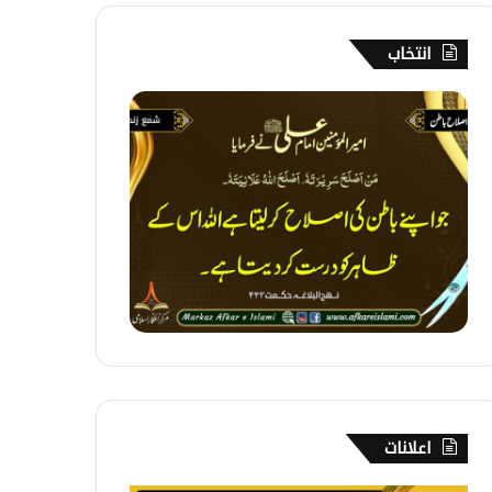
انتخاب
3
5
5
۔
ا
ص
ل
ا
ح
ب
ا
ط
ن
اعلانات