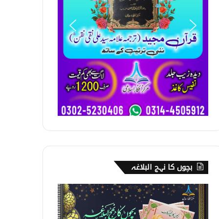
بچوں کا نہج البلاغہ