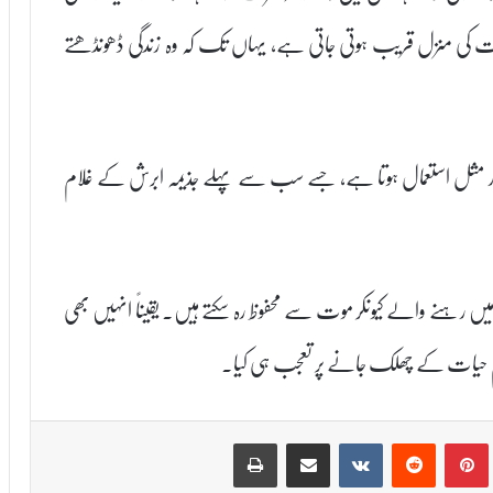
ت کی منزل قریب ہوتی جاتی ہے، یہاں تک کہ وہ زندگی ڈھونڈھتے
جملہ بطور مثل استعمال ہوتا ہے، جسے سب سے پہلے جذیمہ ابرش کے غلام
میں رہنے والے کیونکر موت سے محفوظ رہ سکتے ہیں۔ یقیناً انہیں بھی
 جام حیات کے چھلک جانے پر تعجب ہی کیا۔
Print
Share via Email
VKontakte
Reddit
Pinterest
T