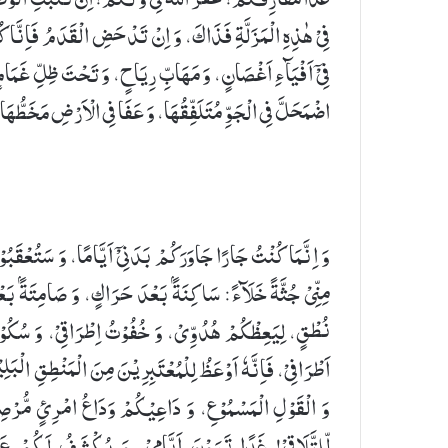
فِیْ هٰذِهِ الْمَزَلَّةِ فَذَاكَ، وَ اِنْ تَدْحَضِ الْقَدَمُ فَاِنَّا كُن
فِیْۤ اَفْیَآءِ اَغْصَانٍ، وَ مَهَابِّ رِیَاحٍ، وَ تَحْتَ ظِلِّ غَمَا
اضْمَحَلَّ فِی الْجَوِّ مُتَلَفِّقُهَا، وَ عَفَا فِی الْاَرْضِ مَخَطُّهَا
وَ اِنَّمَا كُنْتُ جَارًا جَاوَرَكُمْ بَدَنِیْۤ اَیَّامًا، وَ سَتُعْقَبُو
مِنِّیْ جُثَّةً خَلَآءً: سَاكِنَةًۢ بَعْدَ حَرَاكٍ، وَ صَامِتَةًۢ بَع
نُطْقٍ، لِیَعِظْكُمْ هُدُوِّیْ، وَ خُفُوْتُ اِطْرَاقِیْ، وَ سُكُو
اَطْرَافِیْ، فَاِنَّهٗ اَوْعَظُ لِلْمُعْتَبِرِیْنَ مِنَ الْمَنْطِقِ الْبَلِی
وَ الْقَوْلِ الْمَسْمُوْعِ، وَ دَاعِیْكُمْ وَدَاعُ امْرِئٍ مُّرْص
لِّلتَّلَاقِیْ! غَدًا تَرَوْنَ اَیَّامِیْ، وَ یُكْشَفُ لَكُمْ عَ