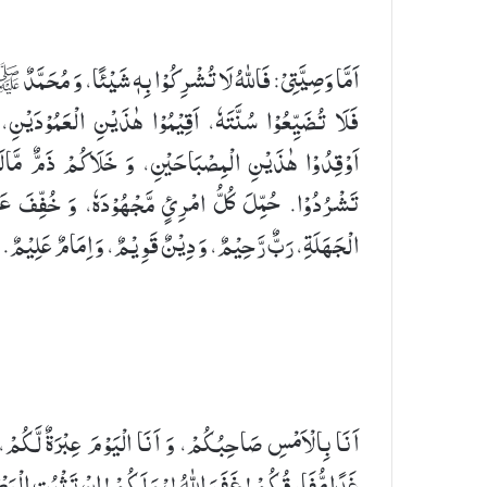
اَمَّا وَصِیَّتِیْ: فَاللهُ لَا تُشْرِكُوْا بِهٖ شَیْئًا، وَ مُحَمَّد
فَلَا تُضَیِّعُوْا سُنَّتَهٗ، اَقِیْمُوْا هٰذَیْنِ الْعَمُوْدَیْنِ،
اَوْقِدُوْا هٰذَیْنِ الْمِصْبَاحَیْنِ، وَ خَلَاكُمْ ذَمٌّ مَّالَ
تَشْرُدُوْا. حُمِّلَ كُلُّ امْرِئٍ مَّجْهُوْدَهٗ، وَ خُفِّفَ عَ
الْجَهَلَةِ، رَبٌّ رَّحِیْمٌ، وَ دِیْنٌ قَوِیْمٌ، وَ اِمَامٌ عَلِیْمٌ.
اَنَا بِالْاَمْسِ صَاحِبُكُمْ، وَ اَنَا الْیَوْمَ عِبْرَةٌ لَّكُمْ،
غَدًا مُّفَارِقُكُمْ! غَفَرَ اللهُ لِیْ وَ لَكُمْ! اِنْ تَثْبُتِ الْوَطْا