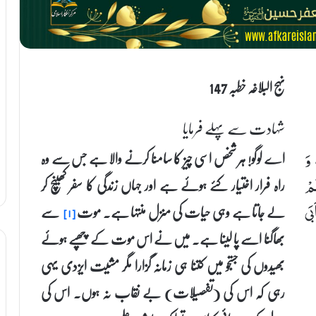
نہج البلاغہ خطبہ 147
شہادت سے پہلے فرمایا
اے لوگو! ہر شخص اسی چیز کا سامنا کرنے والا ہے جس سے وہ
 وَ
راہ فرار اختیار کئے ہوئے ہے اور جہاں زندگی کا سفر کھینچ کر
َمْ
لے جاتا ہے وہی حیات کی منزل منتہا ہے۔ موت
سے
بَی
[۱]
بھاگنا اسے پا لینا ہے۔ میں نے اس موت کے چھپے ہوئے
بھیدوں کی جستجو میں کتنا ہی زمانہ گزارا مگر مشیت ایزدی یہی
رہی کہ اس کی (تفصیلات) بے نقاب نہ ہوں۔ اس کی