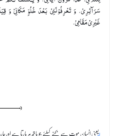
سَرَآئِرِیْ، وَ تَعْرِفُوْنَنِیْ بَعْدَ خُلُوِّ مَكَانِیْ وَ قِیَ
غَیْرِیْ مَقَامِیْ.
۱؂
یعنی انسان موت سے بچنے کیلئے جو ہاتھ پیر مارتا ہے اور