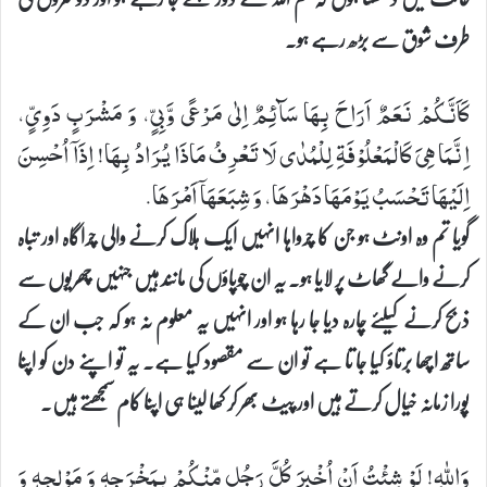
طرف شوق سے بڑھ رہے ہو۔
كَاَنَّكُمْ نَعَمٌ اَرَاحَ بِهَا سَآئِمٌ اِلٰی مَرْعًی وَّبِیٍّ، وَ مَشْرَبٍ دَوِیٍّ،
اِنَّمَا هِیَ كَالْمَعْلُوْفَةِ لِلْمُدٰی لَا تَعْرِفُ مَاذَا یُرَادُ بِهَا! اِذَاۤ اُحْسِنَ
اِلَیْهَا تَحْسَبُ یَوْمَهَا دَهْرَهَا، وَ شِبَعَهَاۤ اَمْرَهَا.
گویا تم وہ اونٹ ہو جن کا چرواہا انہیں ایک ہلاک کرنے والی چراگاہ اور تباہ
کرنے والے گھاٹ پر لایا ہو۔ یہ ان چوپاؤں کی مانند ہیں جنہیں چھریوں سے
ذبح کرنے کیلئے چارہ دیا جا رہا ہو اور انہیں یہ معلوم نہ ہو کہ جب ان کے
ساتھ اچھا برتاؤ کیا جا تا ہے تو ان سے مقصود کیا ہے۔ یہ تو اپنے دن کو اپنا
پورا زمانہ خیال کرتے ہیں اور پیٹ بھر کر کھا لینا ہی اپنا کام سمجھتے ہیں۔
وَاللهِ! لَوْ شِئْتُ اَنْ اُخْبِرَ كُلَّ رَجُلٍ مِّنْكُمْ بِمَخْرَجِهٖ وَ مَوْلِجِهٖ وَ