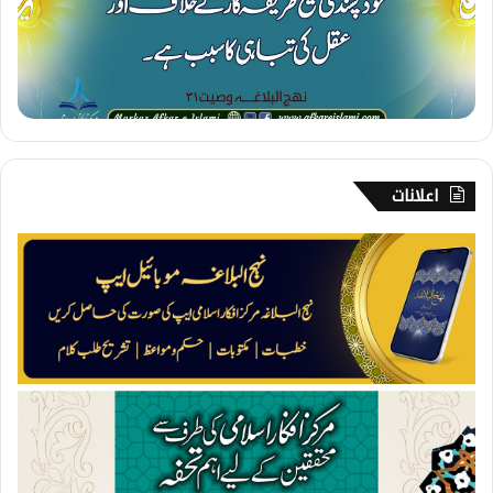
د
پ
س
ن
د
ی
اعلانات