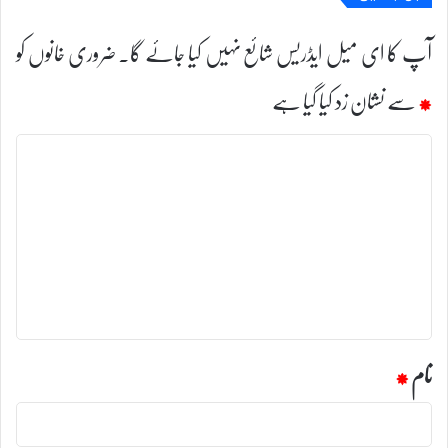
آپ کا ای میل ایڈریس شائع نہیں کیا جائے گا۔
ضروری خانوں کو
*
سے نشان زد کیا گیا ہے
ت
ب
ص
ر
ہ
*
نام
*