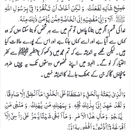
جَمِیْعِ شَاْنِهٖ لَفَعَلْتُ، وَ لٰكِنْ اَخَافُ اَنْ تَكْفُرُوْا فِیَّ بِرَسُوْلِ اللهِ
ﷺ. اَلَا وَ اِنِّیْ مُفْضِیْهِ اِلَی الْخَاصَّةِ مِمَّنْ یُّؤْمَنُ ذٰلِكَ مِنْهُ.
خدا کی قسم! اگر میں بتانا چاہوں تو تم میں سے ہر شخص کو بتا سکتا ہوں کہ وہ
کہاں سے آیا ہے اور اسے کہاں جانا ہے اور اس کے پورے حالات کیا
ہیں۔ لیکن مجھے یہ اندیشہ ہے کہ تم مجھ میں (کھو کر)پیغمبر ﷺ سے کفر
اختیار کر لو گے۔ البتہ میں اپنے مخصوص دوستوں تک یہ چیزیں ضرور
پہنچاؤں گا کہ جن کے بھٹک جانے کا اندیشہ نہیں۔
وَالَّذِیْ بَعَثَهٗ بِالْحَقِّ وَ اصْطَفَاهُ عَلَی الْخَلْقِ! مَاۤ اَنْطِقُ اِلَّا صَادِقًا،
وَ لَقَدْ عَهِدَ اِلَیَّ بِذٰلِكَ كُلِّهٖ، وَ بِمَهْلِكِ مَنْ یَّهْلِكُ، وَ مَنْجٰی مَنْ
یَّنْجُوْ، وَ مَاٰلِ هٰذَا الْاَمْرِ، وَ مَاۤ اَبْقٰی شَیْئًا یَّمُرُّ عَلٰی رَاْسِیْۤ اِلَّاۤ
اَفْرَغَهٗ فِیْۤ اُذُنَییَّ وَ اَفْضٰی بِهٖۤ اِلَیَّ.