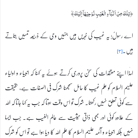
﴿تِلْكَ مِنْ اَنْۢبَآءِ الْغَيْبِ نُوْحِيْهَاۤ اِلَيْكَ‌ۚ﴾
اے رسولؐ! یہ غیب کی خبریں ہیں جنہیں وحی کے ذریعہ تمہیں بتاتے
ہیں۔
[۳]
لہٰذا اپنے معتقدات کی سخن پروری کرتے ہوئے یہ کہنا کہ انبیاء و اولیاء
علیہم السلام کو علم غیب کا حامل سمجھنا شرک فی الصفات ہے، حقیقت
سے کوئی تعلق نہیں رکھتا۔ شرک تو اس وقت ہوتا کہ جب یہ کہا جاتا کہ اللہ
کے علاوہ کوئی اور بھی ذاتی حیثیت سے عالم الغیب ہے۔ جب ایسا
نہیں بلکہ انبیاء و آئمہ علیہم السلام کا علم اللہ کا دیا ہوا ہے تو اس کو شرک