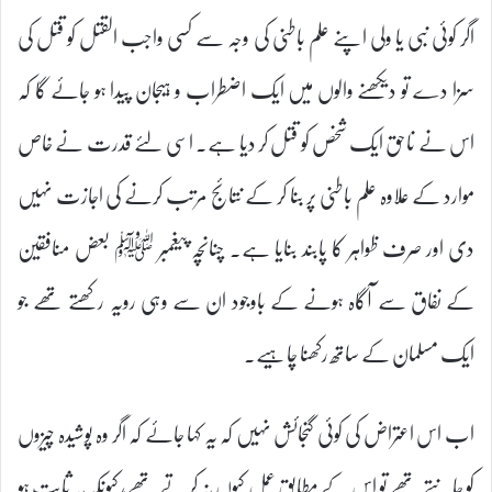
اگر کوئی نبی یا ولی اپنے علم باطنی کی وجہ سے کسی واجب القتل کو قتل کی
سزا دے تو دیکھنے والوں میں ایک اضطراب و ہیجان پیدا ہو جائے گا کہ
اس نے ناحق ایک شخص کو قتل کر دیا ہے۔ اسی لئے قدرت نے خاص
موارد کے علاوہ علم باطنی پر بنا کر کے نتائج مرتب کرنے کی اجازت نہیں
دی اور صرف ظواہر کا پابند بنایا ہے۔ چنانچہ پیغمبر ﷺ بعض منافقین
کے نفاق سے آگاہ ہونے کے باوجود ان سے وہی رویہ رکھتے تھے جو
ایک مسلمان کے ساتھ رکھنا چاہیے۔
اب اس اعتراض کی کوئی گنجائش نہیں کہ یہ کہا جائے کہ اگر وہ پوشیدہ چیزوں
کو جانتے تھے تو اس کے مطابق عمل کیوں نہ کرتے تھے، کیونکہ یہ ثابت ہو