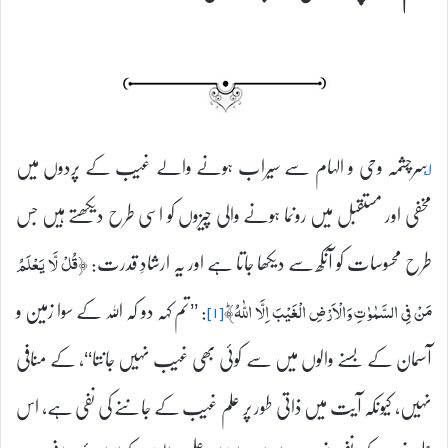
۱؂
سرچشمہ وحی و الہام سے سیراب ہونے والے غیب کے پردوں میں
مخفی اور مستقبل میں رونما ہونے والی چیزوں کو اسی طرح دیکھتے ہیں جس
طرح محسوسات کو آنکھ سے دیکھا جاتا ہے اور یہ ارشادِ قدرت:
﴿قُلْ لَّا يَعْلَمُ
: ’’تم کہہ دو کہ اللہ کے سوا زمین و
مَنْ فِى السَّمٰوٰتِ وَالْاَرْضِ الْغَيْبَ اِلَّا اللّٰهُ‌ؕ﴾
[۱]
آسمان کے بسنے والوں میں سے کوئی بھی غیب نہیں جانتا‘‘، کے منافی
نہیں، کیونکہ آیت میں ذاتی طور پر علم غیب کے جاننے کی نفی ہے، اس