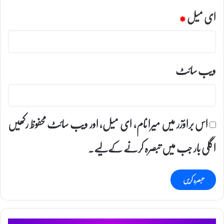
ای میل
*
ویب‌ سائٹ
اس براؤزر میں میرا نام، ای میل، اور ویب سائٹ محفوظ رکھیں
اگلی بار جب میں تبصرہ کرنے کےلیے۔