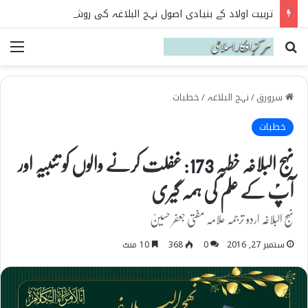
تربیت اولاد کے بنیادی اصول نہج البلاغہ کی روشنی میں
Search for
می
سرورق
/
نہج البلاغہ
/
خطبات
خطبات
نہج البلاغہ خطبہ 173: غفلت کرنے والوں کو تنبیہ اور
آپؑ کے علم کی ہمہ گیری
نہج البلاغہ اردو ترجمہ علامہ مفتی جعفر حسینؒ
ستمبر 27, 2016
0
368
10 منٹ