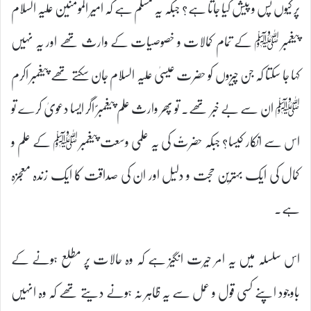
پر کیوں پس و پیش کیا جاتا ہے؟ جبکہ یہ مسلم ہے کہ امیر المومنین علیہ السلام
پیغمبر ﷺ کے تمام کمالات و خصوصیات کے وارث تھے اور یہ نہیں
کہا جا سکتا کہ جن چیزوں کو حضرت عیسیٰ علیہ السلام جان سکتے تھے پیغمبر اکرم
ﷺ ان سے بے خبر تھے۔ تو پھر وارث علم پیغمبرؐ اگر ایسا دعویٰ کرے تو
اس سے انکار کیسا؟ جبکہ حضرتؑ کی یہ علمی وسعت پیغمبر ﷺ کے علم و
کمال کی ایک بہترین حجت و دلیل اور ان کی صداقت کا ایک زندہ معجزہ
ہے۔
اس سلسلہ میں یہ امر حیرت انگیز ہے کہ وہ حالات پر مطلع ہونے کے
باوجود اپنے کسی قول و عمل سے یہ ظاہر نہ ہونے دیتے تھے کہ وہ انہیں