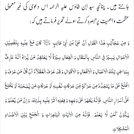
جانتے ہیں۔ چنانچہ سیّد ابن طاؤس علیہ الرحمہ اس دعویٰ کی غیر معمولی
عظمت و اہمیت پر تبصرہ کرتے ہوئے تحریر فرماتے ہیں کہ:
وَ مِنْ عَجَآئِبِ هٰذَا الْقَوْلِ اَنَّ عَلِیَّ بْنَ اَبِیْ طَالِبٍ ؑ كَانَ مَعَ عِلْمِهٖ بِتَفْصِيْلِ
الْاَحْوَالِ يَسِيْرُ فِی النَّاسِ بِالْمَقَالِ وَ الْفِعَالِ سِيْرَةً لَّا يَعْتَقِدُ مَنْ يَّرَاهُ اَنَّهٗ عَارِفٌۢ
بِبَوَاطِنِ تِلْكَ الْاَعْمَالِ وَ الْاَفْعَالِ وَ الْاَقْوَالِ وَ قَدْ عَرَفَ الْعُقَلَآءُ اَنَّ كُلَّ مَنْ عَرَفَ وَ
اطَّلَعَ عَلٰى مَا يَتَجَدَّدُ مِنْ حَرَكَةٍ مِّنْ حَرَكَاتِ نَفْسِهٖ اَوْ حَرَكَاتِ مَنْ يَّصْحَبُهٗ اَوْ يَطَّلِعُ
عَلٰۤى اَسْرَارِ النَّاسِ، فَاِنَّهٗ يَظْهَرُ عَلٰى وَجْهِهٖ وَ فِعْلِهٖ اَثَرُ عِلْمِهٖ بِذٰلِكَ، وَ اِنَّ مَنْ یَّعْلَمُ وَ
يَكُوْنُ كَمَنْ لَّا يَعْلَمُ، فَاِنَّہٗ مِنَ الْاٰيَاتِ الْبَاهِرَاتِ وَ الْجَمْعِ بَيْنَ الْاَضْدَادِ
الْمُشْكِلَاتِ.