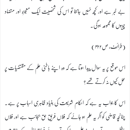
بے خبر ہے اور کچھ نہیں جانتا تو اس کی شخصیت ایک معجزہ اور متضاد
چیزوں کا مجموعہ ہو گی۔
(طرائف، ص۴۲۲)
اس موقع پر یہ سوال پیدا ہوتا ہے کہ وہ اپنے باطنی علم کے مقتضیات پر
عمل کیوں نہ کرتے تھے؟
اس کا جواب یہ ہے کہ احکام شریعت کی بنیاد ظاہری اسباب پر ہے۔
چنانچہ قاضی کو اگر یہ علم ہو جائے کہ فلاں فریق حق بجانب ہے اور فلاں