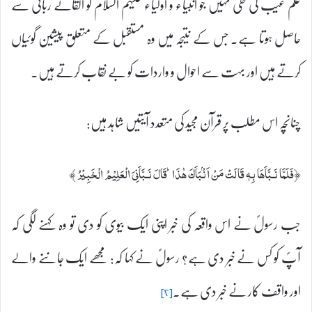
علم غیب کی نفی نہیں جو انبیاء و اولیاء علیہم السلام کو القائے ربانی سے
حاصل ہوتا ہے۔ جس کے نتیجہ میں وہ مستقبل کے متعلق پیشین گوئیاں
کرتے ہیں اور بہت سے احوال و واردات کو بے نقاب کرتے ہیں۔
چنانچہ اس مطلب پر قرآن مجید کی متعدد آیتیں شاہد ہیں:
﴿فَلَمَّا نَـبَّاَهَا بِهٖ قَالَتْ مَنْ اَنْۢبَاَكَ هٰذَا‌ؕ قَالَ نَـبَّاَنِىَ الْعَلِيْمُ الْخَبِیْرُ‏ ﴾
جب رسولؐ نے اس واقعہ کی خبر اپنی ایک بیوی کو دی تو وہ کہنے لگی کہ
آپؐ کو کس نے خبر دی ہے؟ رسولؐ نے کہا کہ: مجھے ایک جاننے والے
اور واقف کار نے خبر دی ہے۔
[۲]