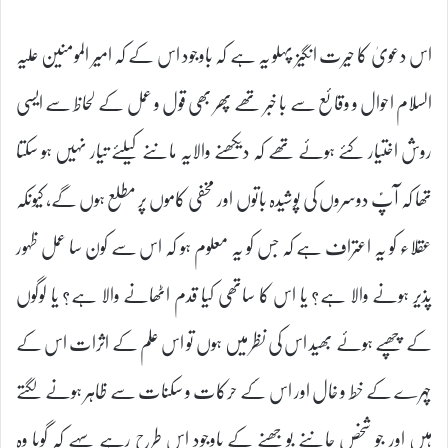
اس دعویٰ کا حیرت انگیز پہلو یہ ہے کہ باوجود اس کے کہ امیر المومنین علیہ
السلام احوال و وقائع سے با خبر تھے پھر بھی قول و عمل کے لحاظ سے ایسی
روش اختیار کئے ہوئے تھے کہ دیکھنے والایہ ماننے کیلئے تیار نہیں ہو سکتا
تھا کہ آپؑ دوسروں کی پوشیدہ باتوں اور مخفی کاموں پر مطلع ہوں گے، کیونکہ
عقلاء کو یہ اعتراف ہے کہ جس کو یہ معلوم ہو کہ اس سے کون سا عمل ظہور
پذیر ہونے والا ہے؟ یا اس کا ساتھی کیا قدم اٹھانے والا ہے؟ یا لوگوں
کے چھپے ہوئے بھید اس کی نظر میں ہوں تو اس علم کے اثرات اس کے
چہرے کے خط و خال اور اس کے حرکات و سکنات سے ظاہر ہونے لگتے
ہیں اور جو شخص جاننے بوجھنے کے باوجود اس طرح رہے سہے کہ گویا وہ