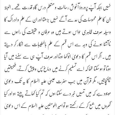
نہیں جبکہ آپؑ پروردۂ آغوش رسالت و متعلم درس گاہ قدرت تھے۔ البتہ
جن کا علم محسوسات کی حد سے آگے نہیں بڑھتا اور ان کے علم و ادراک کا
وسیلہ صرف ظاہری حواس ہوتے ہیں وہ عرفان و حقیقت کی راہوں سے
ناآشنا ہونے کی وجہ سے اس قسم کے علم بالمغیبات سے انکار کر دیتے
ہیں۔ اگر اس قسم کا دعویٰ انوکھا ہوتا اور صرف آپؑ ہی سے سننے میں آیا
ہوتا تو ہو سکتا تھا کہ اسے تسلیم کرنے میں دماغ پس و پیش کرتے، طبیعتیں
ہچکچاتیں، مگر قرآن میں جب حضرت عیسیٰ علیہ السلام کا یہ تک دعویٰ
موجود ہے کہ میں تمہیں خبر دے سکتا ہوں کہ تم کیا کھاتے پیتے ہو اور کیا
گھروں میں جمع کر کے رکھتے ہو تو امیر المومنین علیہ السلام کے اس دعویٰ