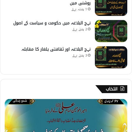
روشنی میں
1 ہفتہ پہلے
نہج البلاغہ میں حکومت و سیاست کے اصول
2 ہفتے پہلے
نہج البلاغہ اور ثقافتی یلغار کا مقابلہ
3 ہفتے پہلے
انتخاب
6
7
۔
خ
و