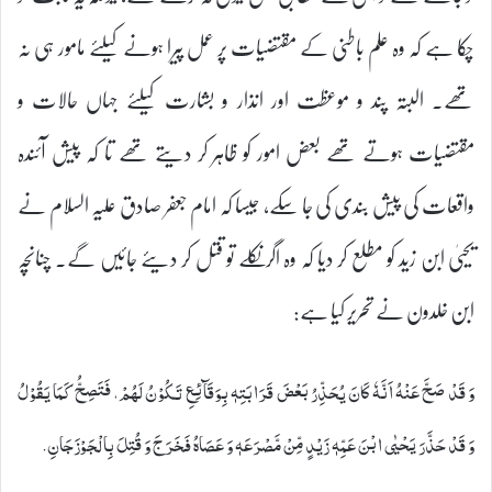
چکا ہے کہ وہ علم باطنی کے مقتضیات پر عمل پیرا ہونے کیلئے مامور ہی نہ
تھے۔ البتہ پند و موعظت اور انذار و بشارت کیلئے جہاں حالات و
مقتضیات ہوتے تھے بعض امور کو ظاہر کر دیتے تھے تا کہ پیش آئندہ
واقعات کی پیش بندی کی جا سکے، جیسا کہ امام جعفر صادق علیہ السلام نے
یحییٰ ابن زید کو مطلع کر دیا کہ وہ اگر نکلے تو قتل کر دیئے جائیں گے۔ چنانچہ
ابن خلدون نے تحریر کیا ہے:
وَ قَدْ صَحَّ عَنْهُ اَنَّهٗ كَانَ يُحَذِّرُ بَعْضَ قَرَابَتِهٖ بِوَقَآئِعِ تَكُوْنُ لَهُمْ، فَتَصِحُّ كَمَا يَقُوْلُ
وَ قَدْ حَذَّرَ يَحْيٰى ابْنَ عَمِّهٖ زَيْدٍ مِّنْ مَّصْرَعَهٖ وَ عَصَاهُ فَخَرَجَ وَ قُتِلَ بِالْجَوْزَجَانِ.