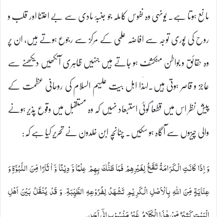
مانع ہوتا ہے۔ یونہی وہ نفوس کاملہ جو جنبۂ مادی سے بے اعتنا اور قلب و
روح کی پوری توجہ سے افاضہ علمی کے مرکز سے رجوع ہوتے ہیں، ان پر
وہ حقائق و بواطن منکشف ہو جاتے ہیں جنہیں ظاہری آنکھیں دیکھنے سے
عاجز و قاصر ہوتی ہیں۔لہٰذا اہل بیت علیہم السلام کی روحانی عظمت کے
پیش نظر اس میں قطعاً کوئی استبعاد نہیں کہ وہ مستقبل میں وقوع پذیر ہونے
والی چیزوں سے آگاہ ہو سکیں۔ چنانچہ ابن خلدون نے تحریر کیا ہے کہ:
وَ اِذَا كَانَتِ الْكَرَامَةُ تَقَعُ لِغَيْرِهِمْ فَمَا ظَنُّكَ بِهِمْ عِلْمًا وَّ دِيْنًا وَّ اٰثَارًا مِّنَ النَّبُوَّةِ وَ
عِنَايَةٍ مِّنَ اللهِ بِالْاَصْلِ الْكَرِيْمِ تَشْهَدُ لِفُرُوْعِهِ الطَّيِّبَةِ، وَ قَدْ يُنْقَلُ بَيْنَ اَهْلِ
الْبَيْتِ كَثِيْرٌ مِّنْ هٰذَا الْكَلَامُ غَيْرُ مَنْسُوْبٍ اِلٰۤى اَحَدٍ.