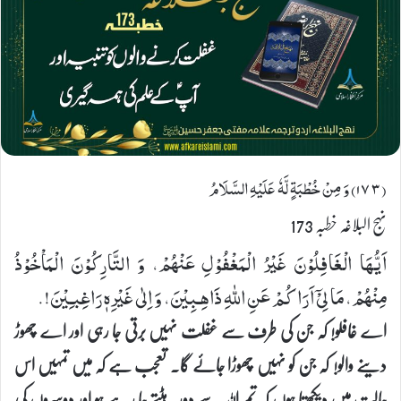
(۱٧٣) وَ مِنْ خُطْبَةٍ لَّهٗ عَلَیْهِ السَّلَامُ
نہج البلاغہ خطبہ 173
اَیُّهَا الْغَافِلُوْنَ غَیْرُ الْمَغْفُوْلِ عَنْهُمْ، وَ التَّارِكُوْنَ الْمَاْخُوْذُ
مِنْهُمْ، مَا لِیْۤ اَرَاكُمْ عَنِ اللهِ ذَاهِـبِیْنَ، وَ اِلٰی غَیْرِهٖ رَاغِبـِیْنَ!.
اے غافلو! کہ جن کی طرف سے غفلت نہیں برتی جا رہی اور اے چھوڑ
دینے والو! کہ جن کو نہیں چھوڑا جائے گا۔ تعجب ہے کہ میں تمہیں اس
حالت میں دیکھتا ہوں کہ تم اللہ سے دور ہٹتے جا رہے ہو اور دوسروں کی