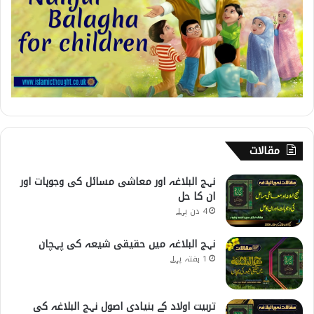
مقالات
نہج البلاغہ اور معاشی مسائل کی وجوہات اور
ان کا حل
4 دن پہلے
نہج البلاغہ میں حقیقی شیعہ کی پہچان
1 ہفتہ پہلے
تربیت اولاد کے بنیادی اصول نہج البلاغہ کی