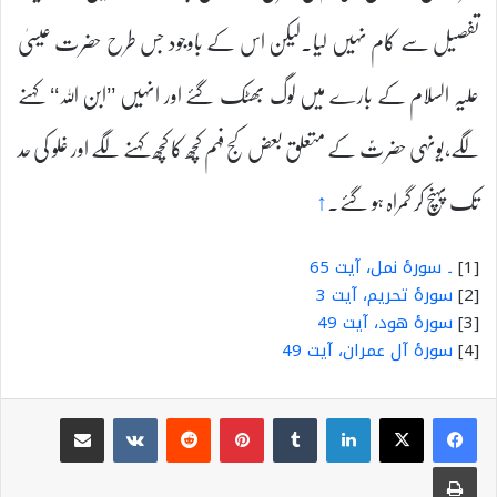
تفصیل سے کام نہیں لیا۔لیکن اس کے باوجود جس طرح حضرت عیسیٰ
علیہ السلام کے بارے میں لوگ بھٹک گئے اور انہیں ’’ابن اللہ‘‘ کہنے
لگے،یونہی حضرتؑ کے متعلق بعض کج فہم کچھ کا کچھ کہنے لگے اور غلو کی حد
تک پہنچ کر گمراہ ہو گئے۔
↑
[1]
۔ سورۂ نمل، آیت 65
[2]
سورۂ تحریم، آیت 3
[3]
سورۂ ھود، آیت 49
[4]
سورۂ آل عمران، آیت 49
Share via Email
VKontakte
Reddit
Pinterest
Tumblr
LinkedIn
Print