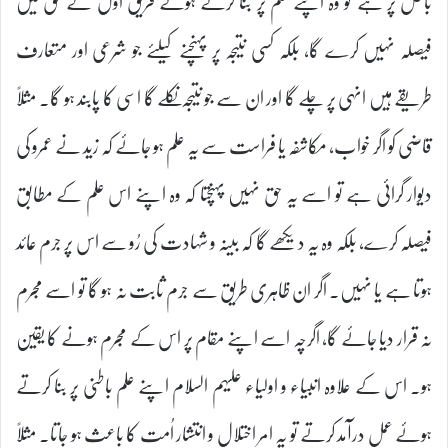
باطل پر ہے تو وہ اپنے علم پر بنا کرتے ہوئے فریق اوّل کے حق میں
فیصلہ نہیں کرے گا، بلکہ کسی نتیجہ پر پہنچنے کیلئے جو شرعی اور متعارف
طریقے ہیں انہی پر چلے گا اور ان سے جو نتیجہ نکلے گا اسی کا پابند ہو گا۔ مثلاً
قاضی کو اگر خواب، مکاشفہ یا فراست سے یہ علم ہو جائے کہ زید نے عمرو کی
دیوار گرائی ہے تو اسے یہ حق نہیں پہنچتا کہ وہ اپنے اس علم کے مطابق
فیصلہ کرے، بلکہ وہ یہ دیکھے گا کہ بینہ و شہادت کی رُو سے اس پر جرم عائد
ہوتا ہے یا نہیں۔ اگر ان ظاہری طریق سے جرم ثابت نہ ہو گا تو اسے مجرم
نہ قرار دیا جائے گا، اگرچہ اسے اپنے مقام پر اس کے مجرم ہونے کا یقین
ہو۔ اس کے علاوہ انبیاء و اولیاء علیہم السلام اپنے علم باطنی پر بنا کرتے
ہوئے عمل درآمد کرتے تو یہ امر اختلال و انتشار اُمت کا باعث ہو جاتا۔ مثلاً