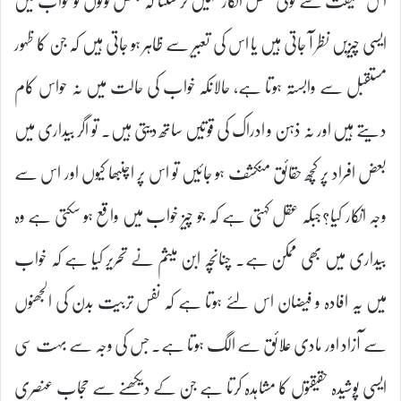
اس حقیقت سے کوئی شخص انکار نہیں کر سکتا کہ بعض لوگوں کو خواب میں
ایسی چیزیں نظر آ جاتی ہیں یا اس کی تعبیر سے ظاہر ہو جاتی ہیں کہ جن کا ظہور
مستقبل سے وابستہ ہوتا ہے، حالانکہ خواب کی حالت میں نہ حواس کام
دیتے ہیں اور نہ ذہن و ادراک کی قوتیں ساتھ دیتی ہیں۔ تو اگر بیداری میں
بعض افراد پر کچھ حقائق منکشف ہو جائیں تو اس پر اچنبھا کیوں اور اس سے
وجہ انکار کیا؟جبکہ عقل کہتی ہے کہ جو چیز خواب میں واقع ہو سکتی ہے وہ
بیداری میں بھی ممکن ہے۔ چنانچہ ابن میثم نے تحریر کیا ہے کہ خواب
میں یہ افادہ و فیضان اس لئے ہوتا ہے کہ نفس تربیت بدن کی الجھنوں
سے آزاد اور مادی علائق سے الگ ہوتا ہے۔ جس کی وجہ سے بہت سی
ایسی پوشیدہ حقیقتوں کا مشاہدہ کرتا ہے جن کے دیکھنے سے حجاب عنصری