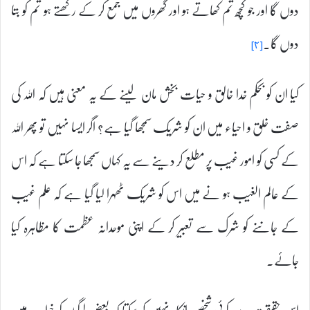
دوں گا اور جو کچھ تم کھاتے ہو اور گھروں میں جمع کر کے رکھتے ہو تم کو بتا
دوں گا۔
[۴]
کیا ان کو بحکم خدا خالق و حیات بخش مان لینے کے یہ معنی ہیں کہ اللہ کی
صفت خلق و احیاء میں ان کو شریک سمجھا گیا ہے؟ اگر ایسا نہیں تو پھر اللہ
کے کسی کو امور غیب پر مطلع کر دینے سے یہ کہاں سمجھا جا سکتا ہے کہ اس
کے عالم الغیب ہو نے میں اس کو شریک ٹھہرا لیا گیا ہے کہ علم غیب
کے جاننے کو شرک سے تعبیر کر کے اپنی موحدانہ عظمت کا مظاہرہ کیا
جائے۔