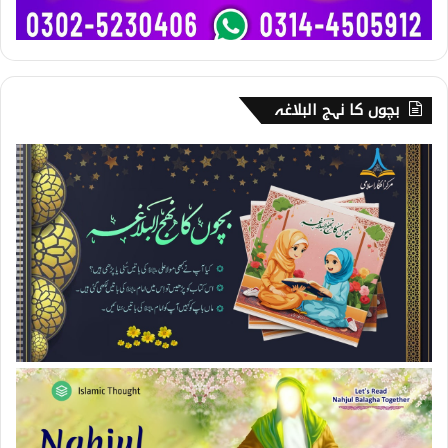
بچوں کا نہج البلاغہ