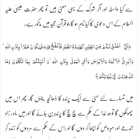
سے کیا واسطہ اور اگر شرک کے یہی معنی ہیں تو پھر حضرت عیسیٰ علیہ
السلام کے اس دعویٰ کا کیا نام ہو گا جو قرآن مجید میں مذکور ہے:
﴿اَنِّىْۤ اَخْلُقُ لَـكُمْ مِّنَ الطِّيْنِ كَهَیْـــَٔةِ الطَّيْرِ فَاَنْفُخُ فِيْهِ فَيَكُوْنُ طَيْرًاۢ بِاِذْنِ اللّٰهِ‌‌ۚ
وَاُبْرِئُ الْاَكْمَهَ وَالْاَبْرَصَ وَاُحْىِ الْمَوْتٰى بِاِذْنِ اللّٰهِ‌ۚ وَ اُنَبِّئُكُمْ بِمَا تَاْكُلُوْنَ وَمَا
تَدَّخِرُوْنَۙ فِىْ بُيُوْتِكُمْ‌ؕ﴾
میں تمہارے لئے مٹی سے ایک پرندہ کا ڈھانچہ بناؤں گا، پھر اس میں
پھونکوں گا تو وہ خدا کے حکم سے سچ مچ کا پرندہ بن جائے گا اور میں مادر زاد
اندھے اور مبروص کو اچھا کر دوں گا او راس کے حکم سے مردوں کو زندہ کر