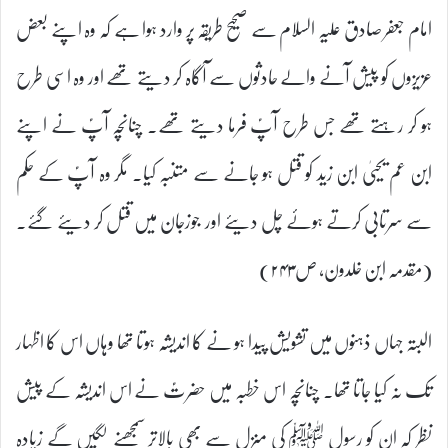
امام جعفر صادق علیہ السلام سے صحیح طریقہ پر وارد ہوا ہے کہ وہ اپنے بعض
عزیزوں کو پیش آنے والے حادثوں سے آگاہ کر دیتے تھے اور وہ اسی طرح
ہو کر رہتے تھے جس طرح آپؑ فرما دیتے تھے۔ چنانچہ آپؑ نے اپنے
ابن عم یحییٰ ابن زید کو قتل ہو جانے سے متنبہ کیا۔ مگر وہ آپؑ کے حکم
سے سرتابی کرتے ہوئے چل دیئے اور جوزجان میں قتل کر دیئے گئے۔
(مقدمہ ابن خلدون، ص۲۴۳)
البتہ جہاں ذہنوں میں تشویش پیدا ہو نے کا اندیشہ ہوتا تھا وہاں اس کا اظہار
تک نہ کیا جاتا تھا۔ چنانچہ اس خطبہ میں حضرتؑ نے اس اندیشہ کے پیش
نظر کہ ان کو رسول ﷺ کی منزل سے بھی بالاتر سمجھنے لگیں گے زیادہ