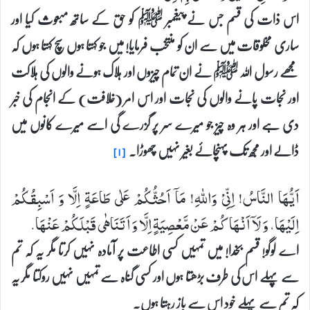
اس ذات کی قسم جس نے پیغمبر ﷺ کو حق کے ساتھ مبعوث کیا اور
ساری مخلوقات میں سے ان کو منتخب فرمایا! میں جو کہتا ہوں سچ کہتا ہوں کہ
مجھے رسول اللہ ﷺ نے ان تمام چیزوں اور ہلاک ہونے والوں کی ہلاکت
اور نجات پانے والوں کی نجات اور اس امر (خلافت) کے انجام کی خبر
دی ہے اور ہر وہ چیز جو میرے سر پر گزرے گی اسے میرے کانوں میں
ڈالے اور مجھ تک پہنچائے بغیر نہیں چھوڑا۔
[۱]
اَیُّهَا النَّاسُ! اِنِّیْ وَاللهِ! مَاۤ اَحُثُّكُمْ عَلٰی طَاعَةٍ اِلَّا وَ اَسْبِقُكُمْ
اِلَیْهَا، وَ لَاۤ اَنْهَاكُمْ عَنْ مَّعْصِیَةٍ اِلَّا وَ اَتَنَاهٰی قَبْلَكُمْ عَنْهَا.
اے لوگو! قسم بخدا! میں تمہیں کسی اطاعت پر آمادہ نہیں کرتا مگر یہ کہ تم
سے پہلے اس کی طرف بڑھتا ہوں اور کسی گناہ سے تمہیں نہیں روکتا مگر یہ
کہ تم سے پہلے خود اس سے باز رہتا ہوں۔