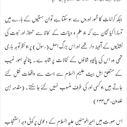
جبکہ کرامات کا ظہور اوروں سے ہو سکتا ہے تو ان ہستیوں کے بارے میں
تمہارا کیا گمان ہے کہ جو علم و دیانت کے لحاظ سے ممتاز اور نبوت کی
نشانیوں کے آئینہ دار تھے اور اس بزرگ اصل (رسولؐ) پر جو نظر توجہ باری
تھی وہ اس کی پاکیزہ شاخوں کے کمالات پر شاہد ہے۔ چنانچہ امور غیب
کے متعلق اہل بیت علیہم السلام سے بہت سے واقعات نقل کئے
جاتے ہیں جو کسی اور کی طرف منسوب نہیں کئے جا سکتے۔ (مقدمہ ابن
خلدون، ص۲۳۴)
اس صورت میں امیر المومنین علیہ السلام کے دعویٰ پر کوئی وجہ استعجاب