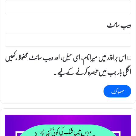
ویب‌ سائٹ
اس براؤزر میں میرا نام، ای میل، اور ویب سائٹ محفوظ رکھیں
اگلی بار جب میں تبصرہ کرنے کےلیے۔