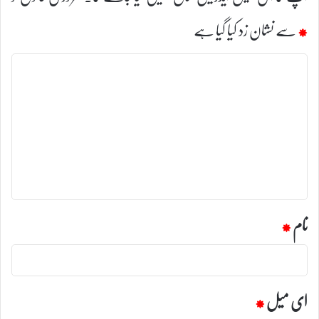
*
سے نشان زد کیا گیا ہے
ت
ب
ص
ر
ہ
*
نام
*
ای میل
*