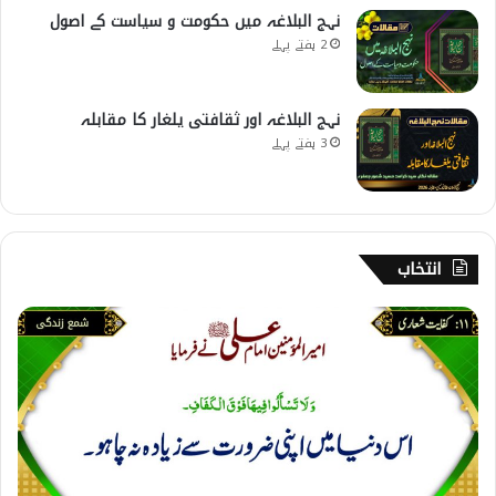
نہج البلاغہ میں حکومت و سیاست کے اصول
2 ہفتے پہلے
نہج البلاغہ اور ثقافتی یلغار کا مقابلہ
3 ہفتے پہلے
انتخاب
1
1
۔
ک
ف
ا
ی
ت