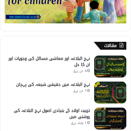
مقالات
نہج البلاغہ اور معاشی مسائل کی وجوہات اور
ان کا حل
4 دن پہلے
نہج البلاغہ میں حقیقی شیعہ کی پہچان
7 دن پہلے
تربیت اولاد کے بنیادی اصول نہج البلاغہ کی
روشنی میں
1 ہفتہ پہلے