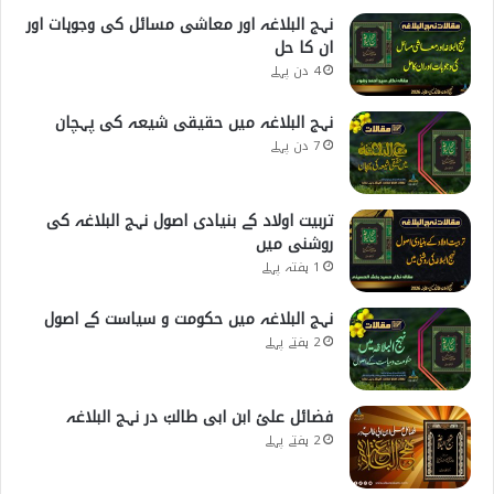
نہج البلاغہ اور معاشی مسائل کی وجوہات اور
ان کا حل
4 دن پہلے
نہج البلاغہ میں حقیقی شیعہ کی پہچان
7 دن پہلے
تربیت اولاد کے بنیادی اصول نہج البلاغہ کی
روشنی میں
1 ہفتہ پہلے
نہج البلاغہ میں حکومت و سیاست کے اصول
2 ہفتے پہلے
فضائل علیؑ ابن ابی طالبؑ در نہج البلاغہ
2 ہفتے پہلے