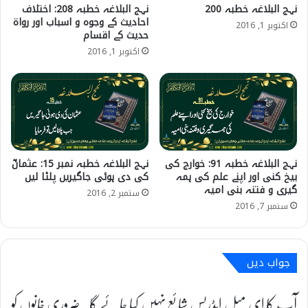
نہج البلاغہ خطبہ 200
نہج البلاغہ خطبہ 208: اختلاف
احادیث کے وجوہ و اسباب اور رواة
اکتوبر 1, 2016
حدیث کے اقسام
اکتوبر 1, 2016
نہج البلاغہ خطبہ 91: خوارج کی
نہج البلاغہ خطبہ نمبر 15: عثمانؓ
بیخ کنی اور اپنے علم کی ہمہ
کی دی ہوئی جاگیریں پلٹا لیں
گیری و فتنہ بنی امیہ
ستمبر 2, 2016
ستمبر 7, 2016
جواب دیں
آپ کا ای میل ایڈریس شائع نہیں کیا جائے گا۔
ضروری خانوں کو