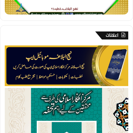
ش
ع
ا
ر
ی
اعلانات