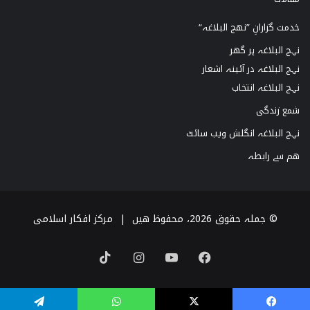
خدمت گزارانِ ”نھج البلاغہ“
نہج البلاغہ ہر گھر
نہج البلاغہ در آئینہ اشعار
نہج البلاغہ انتخاب
شمع زندگی
نہج البلاغہ انگلش ویب سائٹ
ھم سے رابطہ
© جملہ حقوق 2026، محفوظ ھیں |
مرکز افکار اسلامی
TikTok
Instagram
YouTube
Facebook