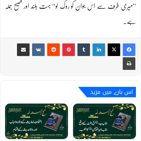
’’میری طرف سے اس جوان کو روک لو‘‘ بہت بلند اور فصیح جملہ
ہے۔
Share via Email
VKontakte
Reddit
Pinterest
Tumblr
LinkedIn
Print
اس بارے میں مزید