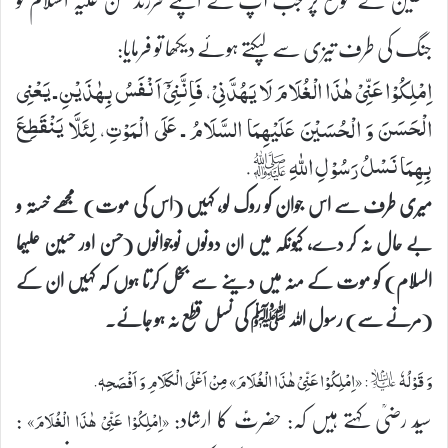
جنگ کی طرف تیزی سے لپکتے ہوئے دیکھا تو فرمایا:
اِمْلِكُوْا عَنِّیْ هٰذَا الْغُلَامَ لَا یَهُدَّنِیْ، فَاِنَّنِیْۤ اَنْفَسُ بِهٰذَیْنِ ـ یَعْنِی
الْحَسَنَ وَ الْحُسَیْنَ عَلَیْهِمَا السَّلَامُ ـ عَلَی الْمَوْتِ، لِئَلَّا یَنْقَطِعَ
بِهِمَا نَسْلُ رَسُوْلِ اللهِ -ﷺ.
میری طرف سے اس جوان کو روک لو، کہیں (اس کی موت) مجھے خستہ و
بے حال نہ کر دے، کیونکہ میں ان دونوں نوجوانوں (حسن اور حسین علیہما
السلام) کو موت کے منہ میں دینے سے بخل کرتا ہوں کہ کہیں ان کے
(مرنے سے) رسول اللہ ﷺ کی نسل قطع نہ ہو جائے۔
وَ قَوْلُهٗ ؑ: «اِمْلِكُوْا عَنِّیْ هٰذَا الْغُلَامَ» مِنْ اَعْلَی الْكَلَامِ وَ اَفْصَحِهٖ.
سیّد رضیؒ کہتے ہیں کہ: حضرتؑ کا ارشاد:
:
«اِمْلِكُوْا عَنِّیْ هٰذَا الْغُلَامَ»