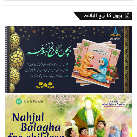
بچوں کا نہج البلاغہ