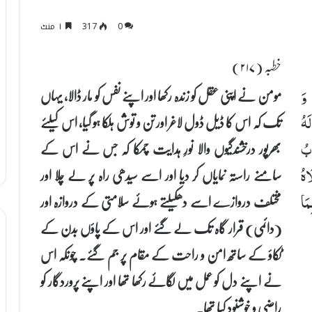
0
317
۱ منٹ
خطبہ (۲۱۷)
مومن نے اپنی عقل کو زندہ رکھا اور اپنے نفس کو مار ڈالا، یہاں
 وَ
تک کہ اس کا ڈیل ڈول لاغر اور تن و توش ہلکا ہو گیا، اس کیلئے
َهُ
بھرپور درخشندگیوں والا نورِ ہدایت چمکا کہ جس نے اس کے
ابُ
سامنے راستہ نمایاں کر دیا اور اسے سیدھی راہ پر لے چلا اور
اهُ
مختلف دروازے اسے دھکیلتے ہوئے سلامتی کے دروازہ اور
مَا
(دائمی) قرار گاہ تک لے گئے اور اس کے پاؤں بدن کے
ٹکاؤ کے ساتھ امن و راحت کے مقام پر جم گئے۔ چونکہ اس
نے اپنے دل کو عمل میں لگائے رکھا تھا اور اپنے پروردگار کو
راضی و خوشنود کیا تھا۔