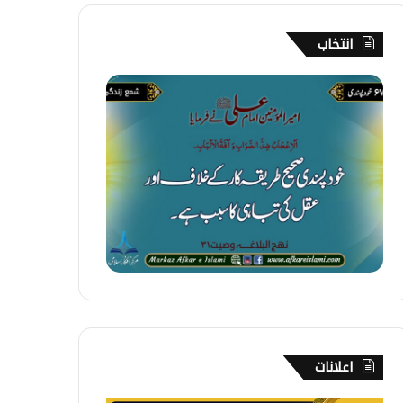
انتخاب
6
7
۔
خ
و
د
پ
س
ن
د
ی
اعلانات