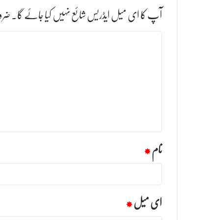
آپ کا ای میل ایڈریس شائع نہیں کیا جائے گا۔
ضرو
ت
ب
ص
ر
ہ
*
نام
*
ای میل
*