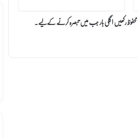
 محفوظ رکھیں اگلی بار جب میں تبصرہ کرنے کےلیے۔