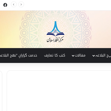
ok
 البلاغہ کی روشنی میں
ہج البلاغہ
مقالات
کتب کا تعارف
خدمت گزارانِ ”نھج البلاغہ