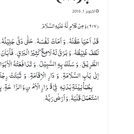
اکتوبر 1, 2016
(٢۱٧) وَ مِنْ كَلَامٍ لَّهٗ عَلَیْهِ السَّلَامُ
قَدْ اَحْیَا عَقْلَهٗ، وَ اَمَاتَ نَفْسَهٗ، حَتّٰی دَقَّ جَلِیْلُهٗ،
لَطُفَ غَلِیْظُهٗ، وَ بَرَقَ لَهٗ لَامِعٌ كَثِیْرُ الْبَرْقِ، فَاَبَانَ ل
الطَّرِیْقَ، وَ سَلَكَ بِهِ السَّبِیْلَ، وَ تَدَافَعَتْهُ الْاَبْوَ
اِلٰی بَابِ السَّلَامَةِ، وَ دَارِ الْاِقَامَةِ، وَ ثَبَتَتْ رِجْلَ
بِطُمَاْنِیْنَةِ بَدَنِهٖ فِیْ قَرَارِ الْاَمْنِ وَ الرَّاحَةِ، بِ
اسْتَعْمَلَ قَلْبَهٗ، وَ اَرْضٰی رَبَّهٗ.