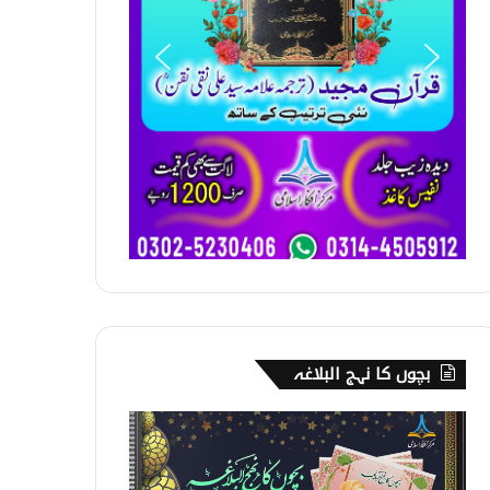
بچوں کا نہج البلاغہ