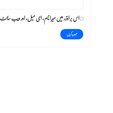
اس براؤزر میں میرا نام، ای میل، اور ویب سائٹ