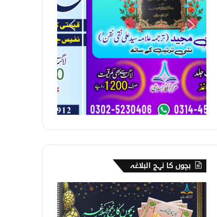
بچوں کا نہج البلاغہ