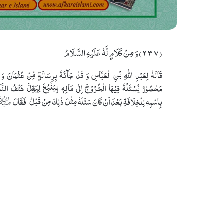
(٢٣٧) وَ مِنْ كَلَامٍ لَّهٗ عَلَیْهِ السَّلَامُ
قَالَهٗ لِعَبْدِ اللّٰهِ بْنِ الْعَبَّاسِ وَ قَدْ جَآئَهٗ بِرِسَالَةٍ مِّنْ عُثْمَانَ وَ 
مَحْصُوْرٌ يَّسْئَلُهٗ فِيْهَا الْخُرُوْجَ اِلٰى مَالِهٖ بِيَنْۢبُعَ لِيَقِلَّ هَتْفُ النّ
بِاسْمِهٖ لِلْخِلَافَةِ بَعْدَ اَنْ كَانَ سَئَلَهٗ مِثْلَ ذٰلِكَ مِنْ قَبْلُ، فَقَالَ 