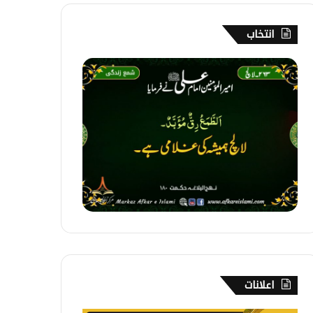
انتخاب
2
6
3
۔
ل
ا
ل
چ
اعلانات