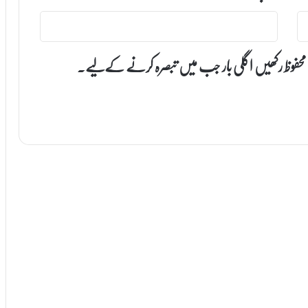
 محفوظ رکھیں اگلی بار جب میں تبصرہ کرنے کےلیے۔