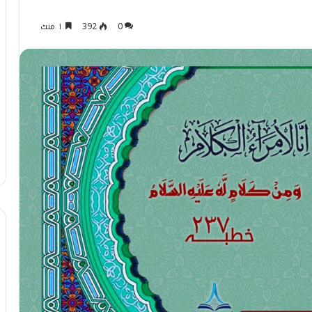
0
392
۱ منٹ