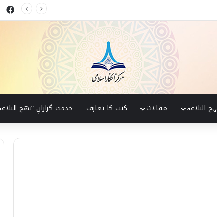
ok
کی پہچان
ہج البلاغہ
مقالات
کتب کا تعارف
خدمت گزارانِ ”نھج البلاغہ