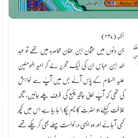
خطبہ (۲۳۷)
هُوَ
جن دنوں میں عثمان ابن عفان محاصرہ میں تھے تو عبد
َاسِ
اللہ ابن عباس ان کی ایک تحریر لے کر امیر المومنین
ؑ:
علیہ السلام کے پاس آئے جس میں آپؑ سے خواہش
کی تھی کہ آپؑ اپنی جاگیر ینبع کی طرف چلے جائیں، تاکہ
خلافت کیلئے جو حضرتؑ کا نام پکارا جا رہا ہے اس میں کچھ
کمی آ جائے اور وہ ایسی درخواست پہلے بھی کر چکے تھے