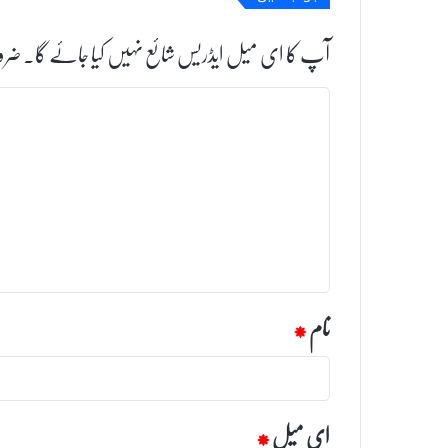
آپ کا ای میل ایڈریس شائع نہیں کیا جائے گا۔
ضرو
ت
ب
ص
ر
ہ
*
نام
*
ای میل
*