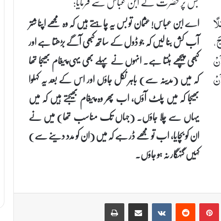
جس پر حضرتؑ نے ابن عباس سے فرمایا:
اے ابن عباس! عثمان تو بس یہ چاہتے ہیں کہ وہ مجھے اپنا شتر
لًا
آب کش بنا لیں کہ جو ڈول کے ساتھ کبھی آگے بڑھتا ہے اور
جَ،
کبھی پیچھے ہٹتا ہے۔ انہوں نے پہلے بھی یہی پیغام بھیجا تھا
َنْ
کہ میں (مدینہ سے) باہر نکل جاؤں اور اس کے بعد یہ کہلوا
نْ
بھیجا کہ میں پلٹ آؤں، اب پھر وہ پیغام بھیجتے ہیں کہ میں
یہاں سے چلا جاؤں۔ (جہاں تک مناسب تھا) میں نے
ان کو بچایا، اب تو مجھے ڈر ہے کہ میں (ان کو مدد دینے سے)
کہیں گنہگار نہ ہو جاؤں۔
Print
Share via Email
VKontakte
Reddit
Pinterest
T