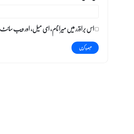
اس براؤزر میں میرا نام، ای میل، اور ویب سائٹ