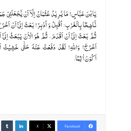
یَابْنَ عَبَّاسٍ! مَا یُرِیْدُ عُثْمَانُ اِلَّاۤ اَنْ یَّجَعَلَنِیْ جَمَ
نَّاضِحًۢا بِالْغَرْبِ: اُقْبِلُ وَ اُدْبِرُ! بَعَثَ اِلَیَّ اَنْ اَخْرُ
ثُمَّ بَعَثَ اِلَیَّ اَنْ اَقْدَمَ، ثُمَّ هُوَ الْاٰنَ یَبْعَثُ اِلَیَّ ا
اَخْرُجَ! وَاللهِ! لَقَدْ دَفَعْتُ عَنْهُ حَتّٰی خَشِیْتُ اَ
اَكُوْنَ اٰثِمًا.
umblr
LinkedIn
X
Facebook