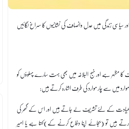
د،اور سیاسی زندگی میں عدل وانصاف کی نشانیوں کا سراغ لگائیں
اف کا مظہر ہے اور نہج البلاغہ میں بھی بہت سارے پہلوؤں کو
وارد میں سے چار موارد کی طرف اشارہ کرتے ہیں:
کی عیادت کے لئے تشریف لے جاتے ہیں اور اس کے گھر کی
تے ہیں تو (بجائے اپنا دفاع کرنے کے)کہتا ہے یا امیر