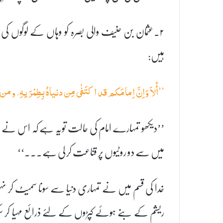
۲۔عثمان بن حنیف والی بصرہ کو وہاں کے لوگوں
ہیں:
’’أٔلاَ وَاِنَّ اِمامَکم قد اکتَفٰی مِن دنیاہُ بِطِمْرَیہِ، ومن
’’دیکھو تمہارے امام کی حالت تویہ ہے کہ اس نے دن
میں سے دو روٹیوں پر قناعت کر لی ہے۔۔۔‘‘
خدا کی قسم میں نے تمہاری دنیا سے سونا سمیٹ کر نہ
ریشم کے بنے ہوئے کپڑوں کے لئے ذرائع مہیا کر سکت