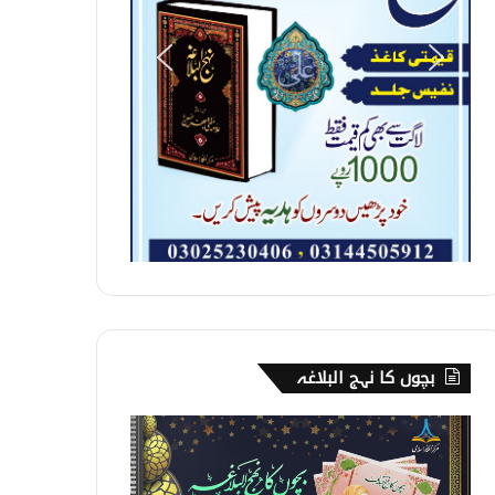
بچوں کا نہج البلاغہ