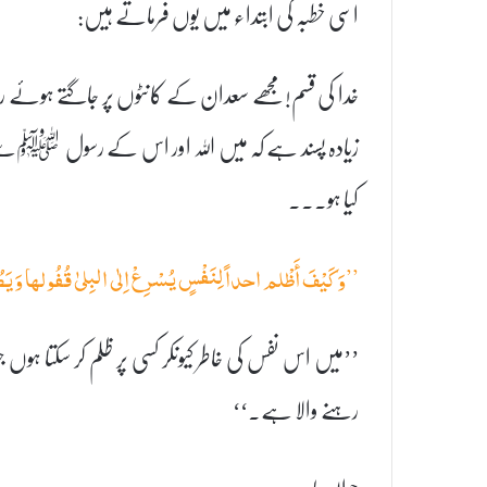
اسی خطبہ کی ابتداء میں یوں فرماتے ہیں:
خدا کی قسم!مجھے سعدان کے کانٹوں پر جاگتے ہوئے رات 
زیادہ پسند ہے کہ میں اللہ اور اس کے رسول ﷺسے
کیا ہو۔۔۔
’’وَکَیْفَ أَظْلم احداً لِنَفْسٍ یُسْرِعْ اِلٰی البِلیٰ قُفُولھا وَی
’’میں اس نفس کی خاطر کیونکر کسی پر ظلم کر سکتا ہوں 
رہنے والا ہے۔‘‘