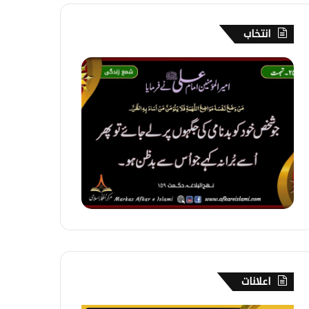
انتخاب
2
5
1
۔
ت
ہ
م
ت
اعلانات