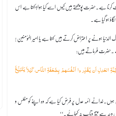
یت کرنا ہے۔حضرت پوچھتے ہیں کیوں اسے کیا ہوا؟کہتا ہے اس
اؤ ہو گیا ہے۔
لدنیا ہونے پر اعتراض کرتے ہیں کہتا ہے یا امیر المؤمنین !
ہوتا ہے ۔حضرت فرماتے ہیں:
ٓئِمَّۃِ العَدلِ اَن یُقَدِّر وا اَنْفُسَھمْ بِضَعَفَۃِ النَّاس،کَیْلاَ یَتَبَیَّغَ
وں۔خدانے ائمہ عدل پر فرض کیا ہے کہ وہ اپنے کو مفلس و
قرکی وجہ سے پیچ وتاب نہ کھائے۔‘‘