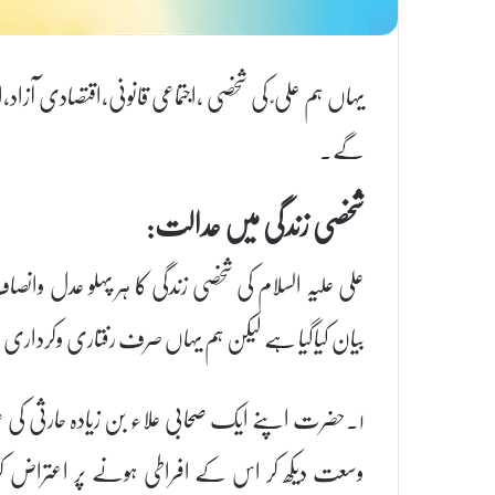
یہاں ہم علی ؑ کی شخصی ،اجتماعی قانونی،اقتصادی آزا
گے۔
شخصی زندگی میں عدالت:
علی علیہ السلام کی شخصی زندگی کا ہر پہلو عدل وانص
بیان کیاگیا ہے لیکن ہم یہاں صرف رفتاری وکرداری م
۱۔حضرت اپنے ایک صحابی علاء بن زیادہ حارثی 
وسعت دیکھ کر اس کے افراطی ہونے پر اعتراض کر