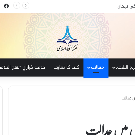
ok
کی پہچان
ہج البلاغہ
مقالات
کتب کا تعارف
خدمت گزارانِ ”نھج البلاغہ
 عدالت
دگی میں عدالت