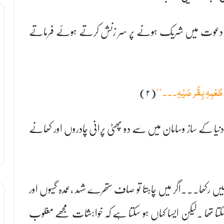
 کی دعوت میں شریک ہونے پر سر زنش کرتے ہوئے فرماتے
(۲)
 طُعْمِہِ بِقُرصَیْہِ۔۔۔‘‘
یا کے ساز وسامان میں سے دو پھٹی پرانی چادروں اور کھانے
یں رکھا۔۔۔اگر میں چاہتا تو صاف ستھرے شہد ،عمدہ گیہوں اور
ا تھا ۔لیکن ایسا کہاں ہو سکتا ہے کہ خواہشات مجھے مغلوب