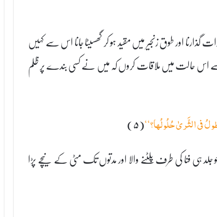
گذارنا اور طوق زنجیر میں مقید ہو کر گھسیٹا جانا اس سے کہیں
 اس حالت میں ملاقات کروں کہ میں نے کسی بندے پر ظلم
(۵)
َطُولُ فی الثَّریٰ حُلُولُھا؟‘‘
جو جلد ہی فنا کی طرف پلٹنے والا اور مدتوں تک مٹی کے نیچے پڑا