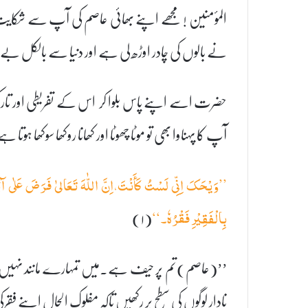
المؤمنین ! مجھے اپنے بھائی عاصم کی آپ سے شکا
نے بالوں کی چادر اوڑھ لی ہے اور دنیا سے بالکل بے لگ
حضرت اسے اپنے پاس بلوا کر اس کے تفریطی اور تارک ا
آپ کا پہناوا بھی تو موٹا چھوٹا اور کھانا روکھا سوکھا 
’’وَیْحَکَ اِنِّی لَسْتُ کَأَنْتَ،اِنَّ اللّٰہَ تَعَالیٰ فَرَضَ عَلٰی ا
(۱)
بِالْفَقِیْرِ فَقْرُہٗ۔‘‘
’’(عاصم)تم پر حیف ہے۔میں تمہارے مانند نہیں ہ
نادار لوگوں کی سطح پر رکھیں تاکہ مفلوک الحال اپنے ف