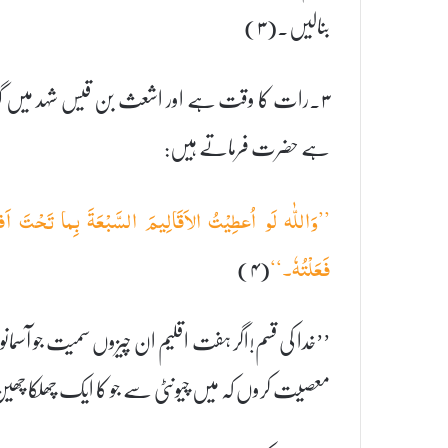
بنالیں۔(۳)
۳۔رات کا وقت ہے اور اشعث بن قیس شہد میں گندھا
ہے حضرت فرماتے ہیں:
’’وَاللّٰہ لَو اُعطِیْتُ الاَقَالِیمَ السَّبْعَۃَ بِما تَحْتَ اَ
(۴)
فَعَلْتُہٗ۔‘‘
’’خدا کی قسم!اگر ہفت اقلیم ان چیزوں سمیت جو آسما
معصیت کروں کہ میں چیونٹی سے جو کا ایک چھلکا چھین 