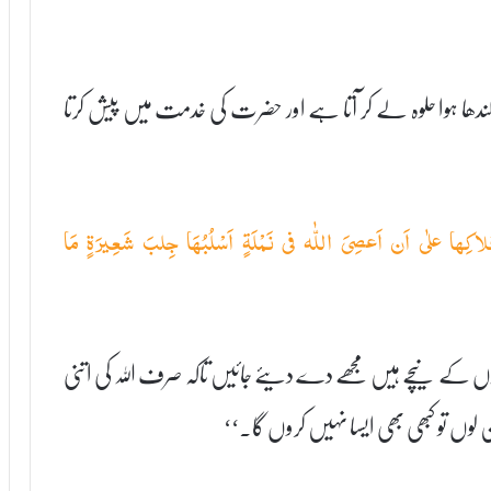
 ہوا حلوہ لے کر آتا ہے اور حضرت کی خدمت میں پیش کرتا
فلاکِھا علٰی اَن اَعصِیَ اللّٰہ فی نَمْلَۃٍ اَسْلُبُھَا جِلبَ شَعِیرَۃٍ مَا
نوں کے نیچے ہیں مجھے دے دیئے جائیں تاکہ صرف اللہ کی اتنی
لوں تو کبھی بھی ایسا نہیں کروں گا۔‘‘