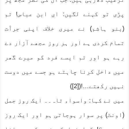
پڑی تو کہنے لگیں: ای ابن عباس! تم
(بنو ہاشم) نے میری خلاف اپنی جرأت
تمام کردی ہے اور ہر روز مجھے آزار دے
رہے ہو اور تم ایسے فرد کو میرے گھر
میں داخل کرنا چاہتے ہو جسے میں دوست
نہیں رکھتے…!([2])
میں نے کہا: واسواء تاہ۔۔ ایک روز جمل
(اونٹ) پر سوار ہوجاتی ہو اور ایک روز