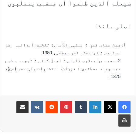
سيعلم الذين ظلموا ای منقلب ينقلبون
اصلی ماخذ:
شيخ عباس قمي ؛ منتہی الآمال؛ تلخیص آیۃاللہ رضا
استادی ؛ قم: دفتر نشر مصطفی، 1380.
2. محمد بن یعقوب کلینی ؛ اصول کافی ؛ ترجمہ و شرح
سید جواد مصطفوی ؛ تہران: انتشارات ولی عصر (عج)،
1375 .
Share via Email
VKontakte
Reddit
Pinterest
Tumblr
LinkedIn
Print