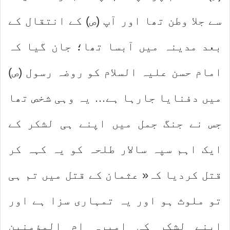
سے جلا وطن تھا اور آپ (ص) کے انتقال کے
بعد مدینہ میں آبسا تھا؛ جان گیا کہ
امام حسن علیہ السلام کو روضہ رسول (ص)
میں دفنایا جارہا ہے… یہ وہی شخص تھا
جس نے جنگ جمل میں اپنے ہی لشکر کے
ایک اہم سپہ سالار طلحہ کو یہ کہہ کر
قتل کردیا کہ« عثمان کے قتل میں تم ہی
تو ملوث ہو اور یہ تمہاری سزا ہے اور
اپنے لشکر کی امیرہ ام المؤمنین