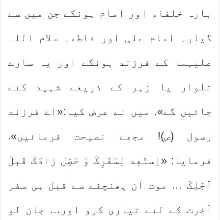
بارہ خلفاء اور امام ہونگے جن میں سے
گیارہ امام علی اور فاطمہ سلام اللہ
علیہما کے فرزند ہونگے اور یہ سارے
تلوار یا زہر کے ذریعے شہید کئے
جائیں گے». میں نے عرض کیا:«اے فرزند
رسول (ص)! مجھے نصیحت فرمائیں».
فرمایا: «اِستَعِد لِسَفَرِکَ وَ حَصِّل زادَکَ قَبلَ
اََجَلِکَ … موت آن پھنچنے سے قبل ہی سفر
آخرت کے لئے تیاری کرو اور… جان لو