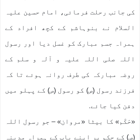
کی جانب رحلت فرمائی، امام حسین علیہ
السلام نے بنوہاشم کے کچھ افراد کے
ہمراہ جسم مبارک کو غسل دیا اور رسول
اللہ صلی اللہ علیہ و آلہ و سلم کے
روضہ مبارکہ کی طرف روانہ ہوئے تا کہ
فرزند رسول (ص) کو رسول (ص) کے پہلو میں
دفن کیا جائے.
«حَکَم» کا بیٹا «مروان» – جو رسول اللہ
(ص) کے حکم پر اپنے باپ کے ہمراہ مدینہ