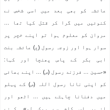
عائشہ کو بھی بعد میں اسی شخص نے
کنوئیں میں گرا کر قتل کیا تھا …
مروان کو معلوم ہوا تو اپنے خچر پر
سوار ہوا اور زوجہ رسول (ع) عائشہ بنت
ابی بکر کے پاس پھنچا اور کہا:
«حسین … فرزند رسول (ص) … اپنے بھائی
کو اپنی نانا رسول اللہ (ص) کے پہلو
میں دفنانا چاہتے ہیں … اٹھو اور
انہیں اس کام سے روک لو». کہنے