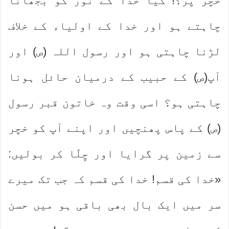
خچر پر؟! کیا خدا کے نور کو بجھانا
چاہتے ہو اور خدا کے اولیاء کے خلاف
لڑنا چاہتی ہو اور رسول اللہ (ص) اور
آپ(ص) کے حبیب کے درمیان حائل ہونا
چاہتی ہو؟ اسی وقت وہ خاتون قبر رسول
(ص) کے پاس پھنچیں اور اپنے آپ کو خچر
سے زمین پر گرایا اور چِلّا کر بولیں:
«خدا کی قسم! خدا کی قسم کہ جب تک میرے
سر میں ایک بال بھی باقی ہو میں حسن