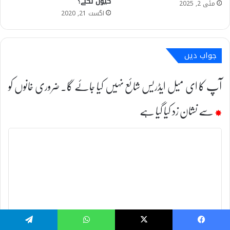
کیوں نکلے؟
مئی 2, 2025
اگست 21, 2020
جواب دیں
آپ کا ای میل ایڈریس شائع نہیں کیا جائے گا۔
ضروری خانوں کو
*
سے نشان زد کیا گیا ہے
ت
ب
ص
ر
ہ
*
Telegram
WhatsApp
X
Facebook