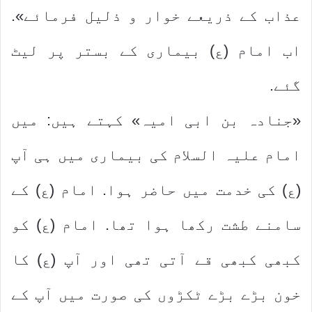
عذاب کے ذریعے خوار و ذلیل فرمائے».
اب امام (ع) بیماری کے بستر پر لیٹ
گئے.
«جنادہ بن ابی امیہ» کہتے ہیں: میں
امام علیہ السلام کی بیماری میں ہی آپ
(ع) کی خدمت میں حاضر ہوا. امام (ع) کے
سامنے طشت رکھا ہوا تھا. امام (ع) کو
کبھی کبھی قے آتی تھی اور آپ (ع) کا
خون بڑے بڑے ٹکڑوں کی صورت میں آپ کے