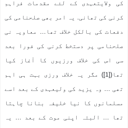
کی ولایتعہدی کے لئے مقدمات فراہم
کرنی کی تھانی. یہ امر بھی صلحنامی کی
دفعات کی بالکل خلاف تھا… معاویہ نی
صلحنامی پر دستخط کرنی کی فورا بعد
سی اس کی خلاف ورزیوں کا آغاز کیا
تھا([1]) مگر یہ خلاف ورزی بہت ہی اہم
تھی … وہ یزید کی ولیعہدی کے بعد اسے
مسلمانوں کا نیا خلیفہ بنانا چاہتا
تھا … البتہ اپنی موت کے بعد … یہ