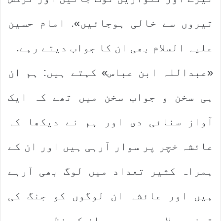
تیروں سے خالی ہوجائیں». امام حسین
علیہ السلام بھی ان کا جواب دیتے رہے.
«عبداللہ ابن عباس» کہتے ہیں: ہم ان
ہی سخن و جواب سخن میں تھے کہ ایک
آواز سنائی دی اور ہم نے دیکھا کہ
عائشہ خچر پر سوار آرہی ہیں اور ان کے
ہمراہ کثیر تعداد میں لوگ بھی آرہے
ہیں اور عائشہ ان لوگوں کو جنگ کی
ترغیب دلارہی ہیں. جب ان کی نظر مجھ پر