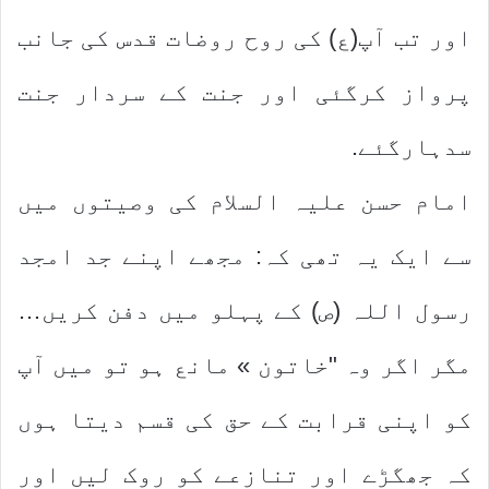
اور تب آپ(ع) کی روح روضات قدس کی جانب
پرواز کرگئی اور جنت کے سردار جنت
سدہارگئے.
امام حسن علیہ السلام کی وصیتوں میں
سے ایک یہ تھی کہ: مجھے اپنے جد امجد
رسول اللہ (ص) کے پہلو میں دفن کریں…
مگر اگر وہ "خاتون » مانع ہو تو میں آپ
کو اپنی قرابت کے حق کی قسم دیتا ہوں
کہ جھگڑے اور تنازعے کو روک لیں اور