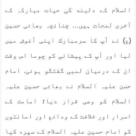
السلام کے دلبند کی حیات مبارکہ کے
آخری لمحات ہیں… چنانچہ بھائی حسین
(ع) نے آپ کا سرمبارک اپنی آغوش میں
لیا اور آپ کے پیشانی کو چوما اس وقت
ان کے درمیان لمبی گفتگو ہوئی. امام
حسن علیہ السلام نے بھائی حسین علیہ
السلام کو وصی قرار دیا؛ امامت کے
اسرار اور خلافت کے ودائع اور امانتوں
کو امام حسین علیہ السلام کے سپرد کیا