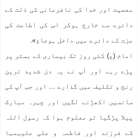
معصیت اور خدا کی نافرمانی کی ذلت کے
دائرے سے خارج ہوکر اس کی اطاعت کی
عزت کے دائرے میں داخل ہوجاؤ».
امام (ع) کئی روز تک بیماری کے بستر پر
پڑے رہے اور آپ نے یہ دن شدید ترین
رنج و تکلیف میں گذارے … اور جب آپ کی
سانسیں اکھڑنے لگیں اور چہرہ مبارک
پیلا پڑگیا تو معلوم ہوا کہ رسول اللہ
کے فرزند اور فاطمہ و علی علیہمہا