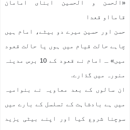
«الحسن و الحسين ابنای امامان
قامااو قعدا
حسن اور حسین میرے دو بیٹے، امام ہیں
چاہے حالت قیام میں ہوں یا حالت قعود
میں» ـ امام نے قعود کے 10 برس مدینہ
منورہ میں گذارے.
ان سالوں کے بعد معاویہ نے بنوامیہ
میں ہے بادشاہت کے تسلسل کے بارے میں
سوچنا شروع کیا اور اپنے بیٹی یزید