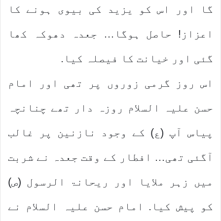
گا اور اس کو یزید کی بیوی ہونے کا
اعزاز! حاصل ہوگا… جعدہ دھوکہ کھا
گئی اور خیانت کا فیصلہ کیا.
اس روز گرمی زوروں پر تھی اور امام
حسن علیہ السلام روزہ دار تھے چنانچہ
پیاس آپ (ع) کے وجود نازنین پر غالب
آگئی تھی… افطار کے وقت جعدہ نے شربت
میں زہر ملایا اور ریحانۃ الرسول (ص)
کو پیش کیا. امام حسن علیہ السلام نے