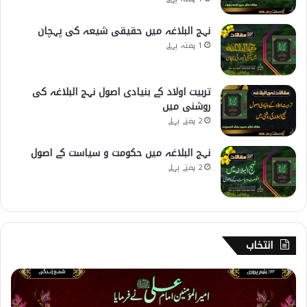
نہج البلاغہ میں حقیقی شیعہ کی پہچان
1 ہفتہ پہلے
تربیت اولاد کے بنیادی اصول نہج البلاغہ کی
روشنی میں
2 ہفتے پہلے
نہج البلاغہ میں حکومت و سیاست کے اصول
2 ہفتے پہلے
انتخاب
1
1
3