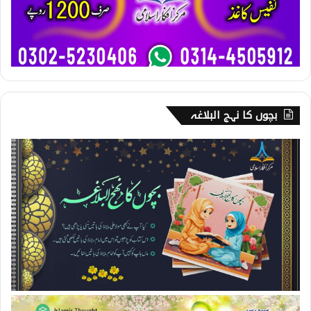
بچوں کا نہج البلاغہ