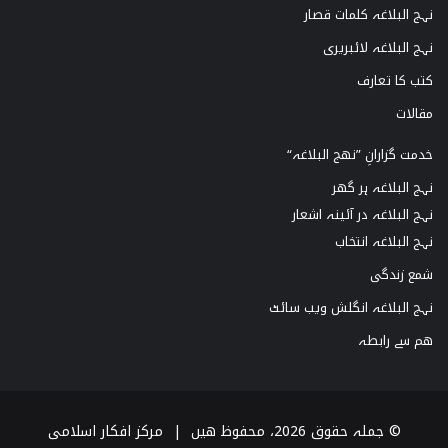
نہج البلاغہ کلمات قصار
نہج البلاغہ لائبریری
کتب کا تعارف
مقالات
خدمت گزارانِ ”نھج البلاغہ“
نہج البلاغہ ہر گھر
نہج البلاغہ در آئینہ اشعار
نہج البلاغہ انتخاب
شمع زندگی
نہج البلاغہ انگلش ویب سائٹ
ھم سے رابطہ
© جملہ حقوق 2026، محفوظ ھیں |
مرکز افکار اسلامی