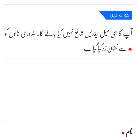
جواب دیں
آپ کا ای میل ایڈریس شائع نہیں کیا جائے گا۔
ضروری خانوں کو
*
سے نشان زد کیا گیا ہے
ت
ب
ص
ر
ہ
*
نام
*