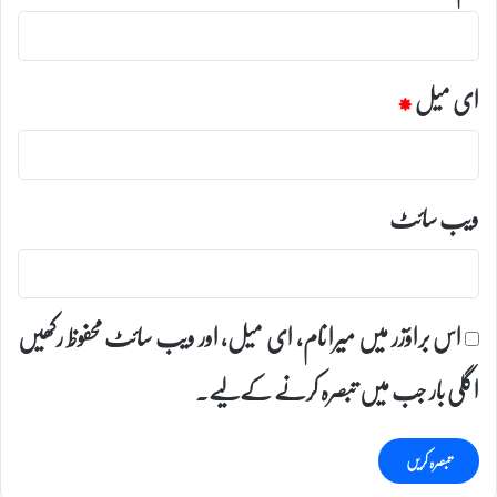
ای میل
*
ویب‌ سائٹ
اس براؤزر میں میرا نام، ای میل، اور ویب سائٹ محفوظ رکھیں
اگلی بار جب میں تبصرہ کرنے کےلیے۔