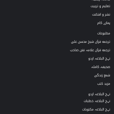
تعلیم و تربیت
r
e
o
نشر و اشاعت
a
k
ہمارے کام
m
مطبوعات
ترجمه قرآن شیخ محسن علی
ترجمه قرآن علامہ نقن صاحب
نہج البلاغہ اردو
صحیفہ کاملہ
شمع زندگی
مزید کتب
نہج البلاغہ اردو
نہج البلاغہ خطبات
نہج البلاغہ مکتوبات