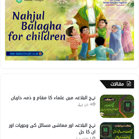
مقالات
نہج البلاغہ میں علماء کا مقام و ذمہ داریاں
4 دن پہلے
نہج البلاغہ اور معاشی مسائل کی وجوہات اور
ان کا حل
1 ہفتہ پہلے