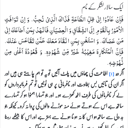
ایک سالار لشکر کے نام
فَاِنْ عَادُوْا اِلٰی ظِلِّ الطَّاعَةِ فَذَاكَ الَّذِیْ نُحِبُّ، وَ اِنْ تَوَافَتِ
الْاُمُوْرُ بِالْقَوْمِ اِلَی الشِّقَاقِ وَ الْعِصْیَانِ فَانْهَدْ بِمَنْ اَطاعَكَ اِلٰی
مَنْ عَصَاكَ، وَ اسْتَغْنِ بِمَنِ انْقَادَ مَعَكَ عَمَّنْ تَقَاعَسَ عَنْكَ،
فَاِنَّ الْمُتَكَارِهَ مَغِیْبُهٗ خَیْرٌ مِّنْ شُهُوْدِهٖ، وَ قُعُوْدُهٗ اَغْنٰی مِنْ
نُّهُوْضِهٖ.
اگر وہ
اطاعت کی چھاؤں میں پلٹ آئیں تو یہ تو ہم چاہتے ہی ہیں اور
[۱]
اگر ان کی تانیں بس بغاوت اور نافرمانی پر ہی ٹوٹیں تو تم فرمانبرداروں کو
لے کر نافرمانوں کی طرف اٹھ کھڑے ہو۔ اور جو تمہارا ہمنوا ہو کر تمہارے
ساتھ ہے اس کے ہوتے ہوئے منہ موڑنے والوں کی پروا نہ کرو۔ کیونکہ جو
بد دلی سے ساتھ ہو اس کا نہ ہو نا ہونے سے بہتر ہے اور اس کا بیٹھے رہنا
اس کے اٹھ کھڑے ہونے سے زیادہ مفید ثابت ہو سکتا ہے۔