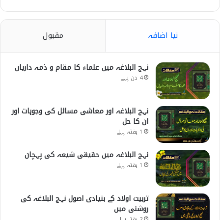
نیا اضافہ
مقبول
نہج البلاغہ میں علماء کا مقام و ذمہ داریاں
4 دن پہلے
نہج البلاغہ اور معاشی مسائل کی وجوہات اور
ان کا حل
1 ہفتہ پہلے
نہج البلاغہ میں حقیقی شیعہ کی پہچان
1 ہفتہ پہلے
تربیت اولاد کے بنیادی اصول نہج البلاغہ کی
روشنی میں
2 ہفتے پہلے