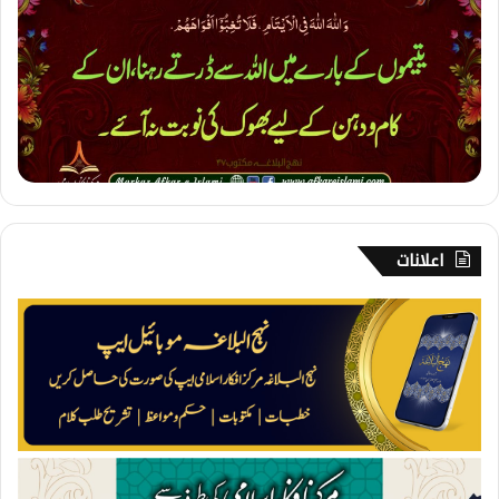
۔
ی
ت
ی
م
پ
ر
و
ر
ی
اعلانات