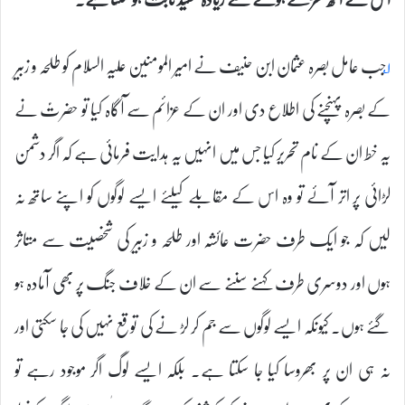
۱؂
جب عامل بصرہ عثمان ابن حنیف نے امیر المومنین علیہ السلام کو طلحہ و زبیر
کے بصرہ پہنچنے کی اطلاع دی اور ان کے عزائم سے آگاہ کیا تو حضرتؑ نے
یہ خط ان کے نام تحریر کیا جس میں انہیں یہ ہدایت فرمائی ہے کہ اگر دشمن
لڑائی پر اتر آئے تو وہ اس کے مقابلے کیلئے ایسے لوگوں کو اپنے ساتھ نہ
لیں کہ جو ایک طرف حضرت عائشہ اور طلحہ و زبیر کی شخصیت سے متاثر
ہوں اور دوسری طرف کہنے سننے سے ان کے خلاف جنگ پر بھی آمادہ ہو
گئے ہوں۔ کیونکہ ایسے لوگوں سے جم کر لڑ نے کی توقع نہیں کی جا سکتی اور
نہ ہی ان پر بھروسا کیا جا سکتا ہے۔ بلکہ ایسے لوگ اگر موجود رہے تو