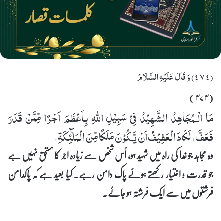
(٤٧٤) وَ قَالَ عَلَیْهِ السَّلَامُ
(۴۷۴)
مَا الْـمُجَاهِدُ الشَّهِیْدُ فِیْ سَبِیْلِ اللهِ بِاَعْظَمَ اَجْرًا مِّمَّنْ قَدَرَ
فَعَفَّ، لَكَادَ الْعَفِیْفُ اَنْ یَّكُوْنَ مَلَكًا مِّنَ الْمَلٰٓئِكَةِ.
وہ مجاہد جو خدا کی راہ میں شہید ہو، اُس شخص سے زیادہ اجر کا مستحق نہیں ہے
جو قدرت و اختیار رکھتے ہوئے پاک دامن رہے۔ کیا بعید ہے کہ پاکدامن
فرشتوں میں سے ایک فرشتہ ہو جائے۔