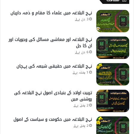
نہج البلاغہ میں علماء کا مقام و ذمہ داریاں
3 دن پہلے
نہج البلاغہ اور معاشی مسائل کی وجوہات اور
ان کا حل
6 دن پہلے
نہج البلاغہ میں حقیقی شیعہ کی پہچان
1 ہفتہ پہلے
تربیت اولاد کے بنیادی اصول نہج البلاغہ کی
روشنی میں
2 ہفتے پہلے
نہج البلاغہ میں حکومت و سیاست کے اصول
2 ہفتے پہلے