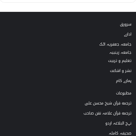
i
n
o
a
k
s
u
c
سرورق
T
t
T
e
ادارے
o
a
u
b
جامعہ جعفریہ اٹک
k
g
b
o
جامعہ زینبیہ
تعلیم و تربیت
r
e
o
نشر و اشاعت
a
k
ہمارے کام
m
مطبوعات
ترجمه قرآن شیخ محسن علی
ترجمه قرآن علامہ نقن صاحب
نہج البلاغہ اردو
صحیفہ کاملہ