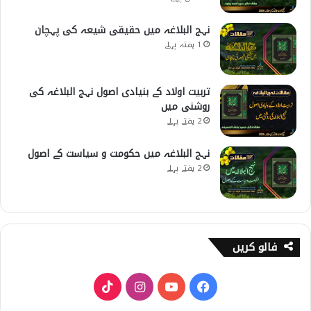
نہج البلاغہ میں حقیقی شیعہ کی پہچان
1 ہفتہ پہلے
تربیت اولاد کے بنیادی اصول نہج البلاغہ کی
روشنی میں
2 ہفتے پہلے
نہج البلاغہ میں حکومت و سیاست کے اصول
2 ہفتے پہلے
فالو کریں
T
I
Y
F