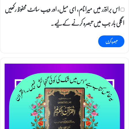
اس براؤزر میں میرا نام، ای میل، اور ویب سائٹ محفوظ رکھیں
اگلی بار جب میں تبصرہ کرنے کےلیے۔