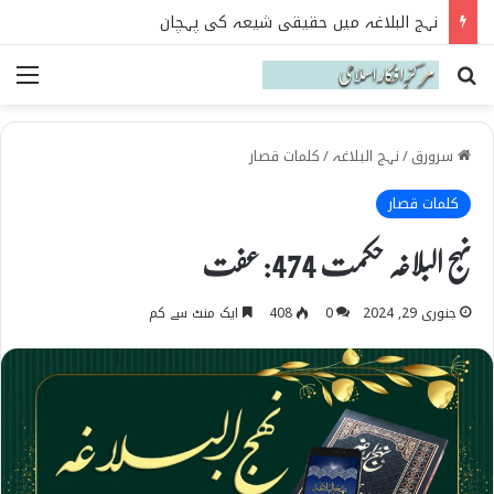
نہج البلاغہ میں حقیقی شیعہ کی پہچان
Search for
می
سرورق
/
نہج البلاغہ
/
کلمات قصار
کلمات قصار
نہج البلاغہ حکمت 474: عفت
جنوری 29, 2024
0
408
ایک منٹ سے کم