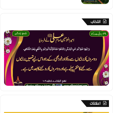
انتخاب
2
9
۔
ب
ر
ا
ئ
ی
س
ے
ر
و
ک
ن
اعلانات
ا