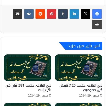
Share via Email
VKontakte
Reddit
Pinterest
Tumblr
LinkedIn
Print
اس بارے میں مزید
نہج البلاغہ حکمت 120: قریش
نہج البلاغہ حکمت 381: زبان کی
کی خصوصیت
نگہداشت
جنوری 29, 2024
جنوری 29, 2024