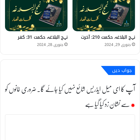
نہج البلاغہ حکمت 210: آخرت
نہج البلاغہ حکمت 31: کفر
جنوری 29, 2024
جنوری 28, 2024
جواب دیں
آپ کا ای میل ایڈریس شائع نہیں کیا جائے گا۔
ضروری خانوں کو
*
سے نشان زد کیا گیا ہے
ت
ب
ص