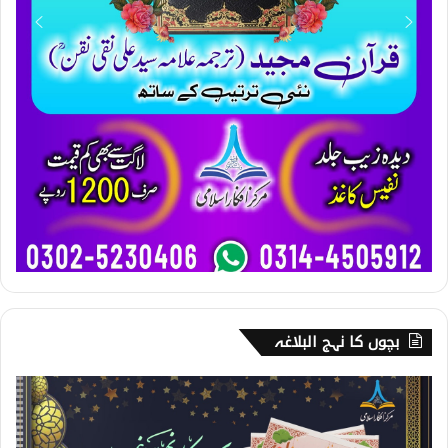
بچوں کا نہج البلاغہ