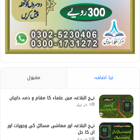
نیا اضافہ
مقبول
نہج البلاغہ میں علماء کا مقام و ذمہ داریاں
3 دن پہلے
نہج البلاغہ اور معاشی مسائل کی وجوہات اور
ان کا حل
6 دن پہلے