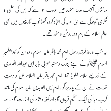
درخشاں آفتاب مدینہ منورہ میں غروب ہوا ہے کہ جس کی علمی و
فکری تابندگی سے بنی امیّہ کی ایجاد کردہ گھٹا ٹوپ تاریکیوں میں بھی
عالم اسلام کے بام و در روشن و منور تھے۔
یہ شب و روز فرزندِ رسول امام محمد باقر علیہ السلام ، وہ جن کو خود پیغمبرِ
اسلام ﷺ نے اپنے بزرگ و معتبر صحابی جابر ابن عبداللہ انصاری
کے ذریعے سلام کہلوایا تھا، امام محمد باقر علیہ السلام جن کو دستِ
قدرت نے ان کے پدر بزرگوار امام زین العابدین علیہ السلام کی مانند
کرب و بلا کی ایک عظیم قربان گاہ اور کوفہ و شام کی اسارت گاہ سے
ڈھائی سال کی عمر میں صحیح سالم واپس مدینہ پہنچایا تھا اور جن کے