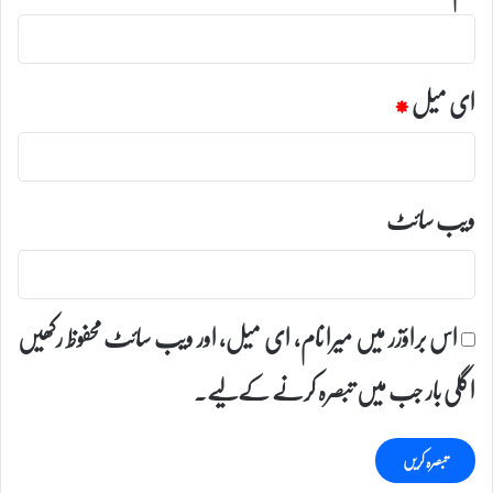
ای میل
*
ویب‌ سائٹ
اس براؤزر میں میرا نام، ای میل، اور ویب سائٹ محفوظ رکھیں
اگلی بار جب میں تبصرہ کرنے کےلیے۔