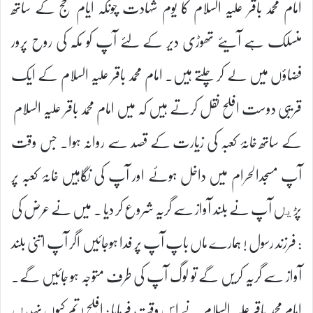
امام محمد باقر علیہ السلام کا یوم شہادت چونکہ ایام حج کے ساتھ
منسلک ہے آیئے تھوڑی دیر کے لئے آپ کو مکّہ کی روح پرور
فضاؤں میں لے کر چلتے ہیں۔ امام محمد باقر علیہ السلام کے ایک
قریبی دوست افلح نقل کرتے ہیں کہ میں امام محمد باقر علیہ السلام
کے ساتھ خانۂ کعبہ کی زیارت کے قصد سے روانہ ہوا۔ جس وقت
آپ مسجدالحرام میں داخل ہوئے اور آپ کی نگاہیں خانۂ کعبہ پر
پڑيں آپ نے بلند آواز سے گریہ شروع کر دیا ۔ میں نے عرض کی
: فرزند رسول ! ہمارے ماں باپ آپ پر فدا ہوجائیں اگر آپ اتنی بلند
آواز سے گریہ کریں گے تو لوگ آپ کی طرف متوجہ ہو جائیں گے۔
امام محمد باقر علیہ السلام نے اس وقت فرمایا : افلح ! تم کیوں نہيں