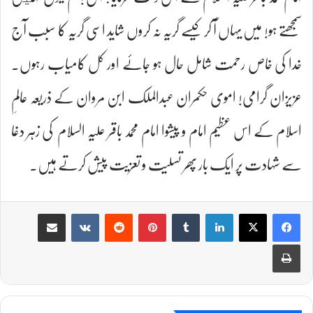
سمجھتے ہو! میں یہاں آ کر کیسے گریہ نہ کروں شاید اسی گریہ کا سبب آج
خدا کی خاص رحمت شامل حال ہو جائے اور کل کامیاب رہوں۔
عزیزان گرامی! اموی حکمران عبدالملک ابن مروان کے ذریعہ عالمِ
اسلام کے اس عظیم امام و پیشوا امام محمد باقر علیہ السلام کی زہر دغا
سے شہادت پر ایک بار پھر تسلیت و تعزیت پیش کرتے ہیں۔
Share via Email
VKontakte
Reddit
Pinterest
Tumblr
LinkedIn
Print