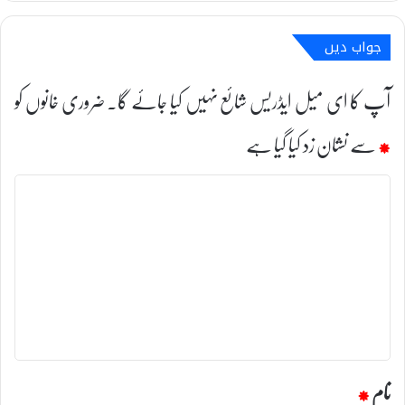
جواب دیں
آپ کا ای میل ایڈریس شائع نہیں کیا جائے گا۔
ضروری خانوں کو
*
سے نشان زد کیا گیا ہے
ت
ب
ص
ر
ہ
*
نام
*