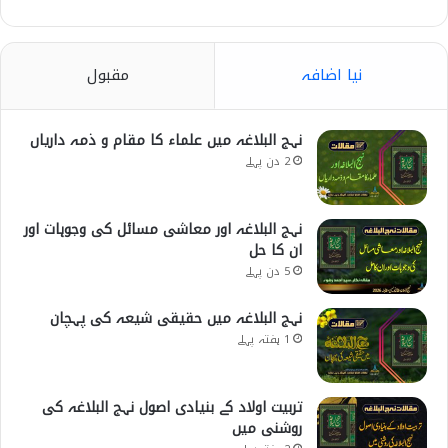
نیا اضافہ
مقبول
نہج البلاغہ میں علماء کا مقام و ذمہ داریاں
2 دن پہلے
نہج البلاغہ اور معاشی مسائل کی وجوہات اور
ان کا حل
5 دن پہلے
نہج البلاغہ میں حقیقی شیعہ کی پہچان
1 ہفتہ پہلے
تربیت اولاد کے بنیادی اصول نہج البلاغہ کی
روشنی میں