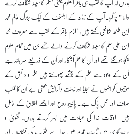
ہيں کہ آپ کا لقب ہی باقر العلوم یعنی "علم کا سینہ شگاف کرنے
والا ” پڑ گیا۔ آپ کے زمانہ کے اہلسنت کے ایک بزرگ عالم محمد
ابن طلحہ شافعی کہتے ہیں: "امام باقر کے لقب سے معروف محمد
ابن علی علم کا سینہ شگاف کرنے والے تھے جن میں تمام علوم
یکجا ہوگئے تھے اور اُن کا علم آشکار اور اُن کے ذریعے سر بلند ہے
اُن کے وجود سے علم کے چشمے پھوٹتے ہیں علم و دانش کے
موتیوں کو انہوں نے سجایا اور زینت و آرایش بخشی ہے اُن کا قلب
صاف اور عمل پاک ہے۔ پاکیزہ روح اور اچھے اخلاق کے حامل
ہیں اوقات خدا کی عبادت میں بسر کرتے ہيں، تقویٰ و
پرہیزگاری میں ثابت قدم ہیں خدا سے تقرب کی نشانیاں اور