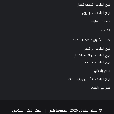
نہج البلاغہ کلمات قصار
نہج البلاغہ لائبریری
کتب کا تعارف
مقالات
خدمت گزارانِ ”نھج البلاغہ“
نہج البلاغہ ہر گھر
نہج البلاغہ در آئینہ اشعار
نہج البلاغہ انتخاب
شمع زندگی
نہج البلاغہ انگلش ویب سائٹ
ھم سے رابطہ
© جملہ حقوق 2026، محفوظ ھیں |
مرکز افکار اسلامی