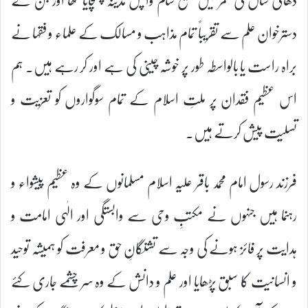
دسترخوان علم سے تقریباً تمام مذاہب و مسالک کے علماء و فقہا نے
براہ راست یا بالواسطہ طور پر خوشہ چینی کی ہے اور کر رہے ہیں۔ ہم
اس عظیم فقدان پر ملتِ اسلام کے تمام سوگواروں کو تعزیت و
تسلیت پیش کرتے ہیں۔
فرزند رسول امام محمد باقر علیہ اسلام مسلمانوں کے وہ عظیم پیشواء و
رہنما ہیں جنہوں نے مکتبِ وحی سے وابستگی اور الٰہی امامت و
ہدایت پر فائز ہونے کی وجہ سے تشنگانِ حق و معرفت کو ہمیشہ توحید
و انسانیت کا سبق پڑھایا اور علم و دانش کے وہ سر چشمے جاری کئے