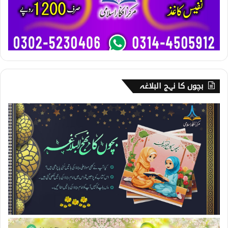
بچوں کا نہج البلاغہ