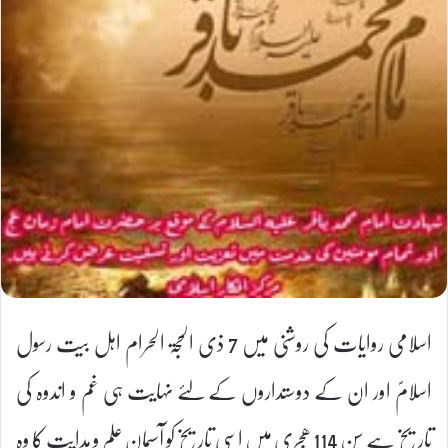
اسلامی روایات کی روشنی میں 7 ذی الحجۃ الحرام اہل بیت رسول
اسلامؐ اور ان کے دوستداروں کے لئے نہایت ہی غم و اندوہ کی
تاریخ ہے سن 114 ھجری میں اسی تاریخ کو آسمان علم و ہدایت کا وہ