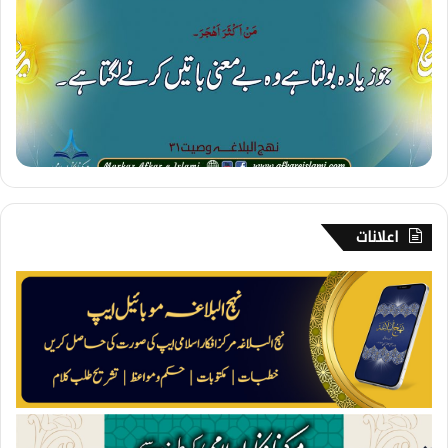
ز
ی
ا
د
ہ
ب
و
ل
ن
ا
اعلانات