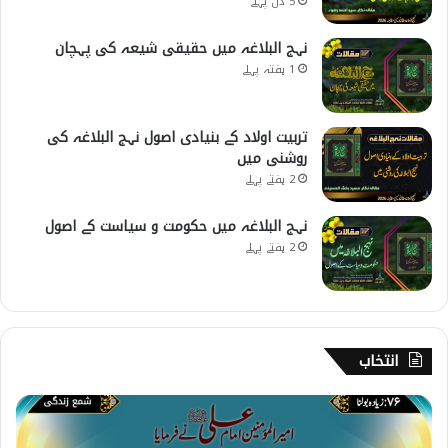
5 دن پہلے
نہج البلاغہ میں حقیقی شیعہ کی پہچان
1 ہفتہ پہلے
تربیت اولاد کے بنیادی اصول نہج البلاغہ کی
روشنی میں
2 ہفتے پہلے
نہج البلاغہ میں حکومت و سیاست کے اصول
2 ہفتے پہلے
انتخاب
7
6
۔