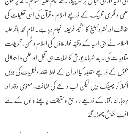
بنی امیہ اور بنی عباس بر سر پیکار تھے امام علیہ السلام نے پرسکون
علمی و فکری تحریک کے ذریعے اسلام و قرآن کی الٰہی تعلیمات کی
حفاظت اور نشر و تبلیغ کا عظیم فریضہ انجام دیا ہے۔ امام محمد باقر علیہ
السلام نے بنی امیہ کے وظیفہ خوار ملاؤں کی اسلام دشمن، تحریفات
وتاویلات کی بے شرمانہ یورش کا نہایت ہی تحمل اور علمی و استدلالی
بحثوں کے ذریعے مقابلہ کیا اور اُن کے غلط عقائد و نظریات کی جڑیں
اکھاڑ کر پھینک دیں لیکن لب و لہجے کی لطافت، معنوی وقار اور
بردبارانہ رفتار کے ذریعے راہ حق و حقیقت پر چلنے والوں کے لئے
انمٹ نقوش چھوڑ گئے۔