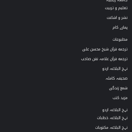
تعلیم و تربیت
r
e
o
نشر و اشاعت
a
k
ہمارے کام
m
مطبوعات
ترجمه قرآن شیخ محسن علی
ترجمه قرآن علامہ نقن صاحب
نہج البلاغہ اردو
صحیفہ کاملہ
شمع زندگی
مزید کتب
نہج البلاغہ اردو
نہج البلاغہ خطبات
نہج البلاغہ مکتوبات