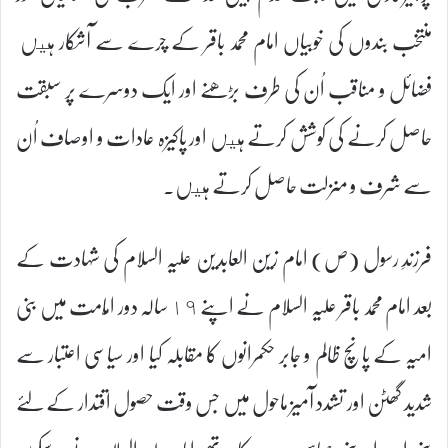
منتخب بندوں کی خوبیاں امام محمد باقر کے چرے سے آشکار ہيں
فضائل و مناقب اُن کی طرف بڑھنے اور ایک دوسرے پر سبقت
حاصل کرنے کی کوشش کرتے ہيں اور پاکیزہ عادات و اوصاف اُن
سے شرف و منزلت حاصل کرتے ہيں۔
فرزندِ رسول (ص) امام زین العابدین علیہ السلام کی شہادت کے
بعد امام محمد باقر علیہ السلام نے اپنے ١٩ سالہ دور امّامت میں بنی
امیہ کے پانچ ظالم و جابر حکمرانوں کا مقابلہ کیا اور سیاسی اعتبار سے
شدید گھٹن اور تشدد آمیز ماحول میں جس وقت حصول اقتدار کے لئے