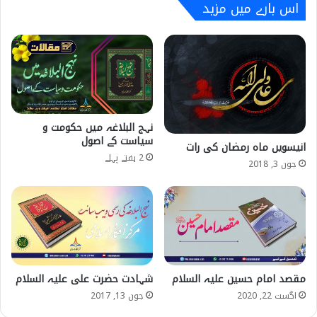
اس بارے میں مزید
نہج البلاغہ میں حکومت و
سیاست کے اصول
انیسویں ماہ رمضان کی رات
2 ہفتے پہلے
جون 3, 2018
مقصد امام حسین علیہ السلام
شہادت حضرت علی علیہ السلام
اگست 22, 2020
جون 13, 2017