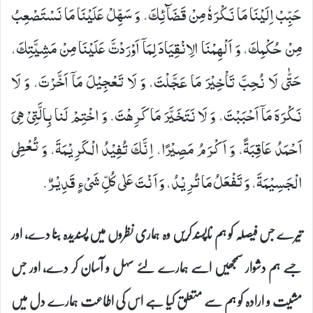
حَبِّبْ اِلَیْنَا مَا نَكْرَهٗ مِنْ قَضَآئِكَ، وَ سَهِّلْ عَلَیْنَا مَا نَسْتَصْعِبُ
مِنْ حُكْمِكَ، وَ اَلْهِمْنَا الِانْقِیَادَ لِمَاۤ اَوْرَدْتَّ عَلَیْنَا مِنْ مَشِیَّتِكَ،
حَتّٰى لَا نُحِبَّ تَاْخِیْرَ مَا عَجَّلْتَ، وَ لَا تَعْجِیْلَ مَاۤ اَخَّرْتَ، وَ لَا
نَكْرَهَ مَاۤ اَحْبَبْتَ، وَ لَا نَتَخَیَّرَ مَا كَرِهْتَ. وَ اخْتِمْ لَنا بِالَّتِیْ هِیَ
اَحْمَدُ عَاقِبَةً، وَ اَكْرَمُ مَصِیْرًا، اِنَّكَ تُفِیْدُ الْكَرِیْمَةَ، وَ تُعْطِی
الْجَسِیْمَةَ، وَ تَفْعَلُ مَا تُرِیْدُ، وَ اَنْتَ عَلٰى كُلِّ شَیْ‏ءٍ قَدِیْرٌ.
تیرے جس فیصلہ کو ہم ناپسند کریں وہ ہماری نظروں میں پسندیدہ بنا دے، اور
جسے ہم دشوار سمجھیں اسے ہمارے لئے سہل و آسان کر دے، اور جس
مشیت و ارادہ کو ہم سے متعلق کیا ہے اس کی اطاعت ہمارے دل میں