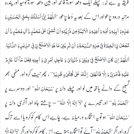
طریقہ یہ ہے کہ: پہلے ایک دفعہ سورۃ فاتحہ اور تین دفعہ سورۃ توحید اور پندرہ
مرتبہ درود پڑھو اور اس کے بعد یہ دُعا پڑھو:
"اَللّٰهُمَّ اِنِّیۤ اَسْئَلُكَ بِحَقِّ الْحُسَيْنِ وَ
جَدِّهٖ وَ اَبِيْهِ وَ اُمِّهٖ وَ اَخِيْهِ وَ الْاَئِمَّةِ مِنْ ذُرِّيَّتِهٖ اَنْ تُصَلِّیَ عَلٰى مُحَمَّدٍ وَّ اٰلِ مُحَمَّدٍ وَّ اَنْ
تَجْعَلَ لِیَ الْخِيَرَةَ فِیْ هٰذِهِ السُّبْحَةِ وَ اَنْ تُرِيَنِیْ مَا هُوَ الْاَصْلَحُ لِیْ فِی الدِّيْنِ وَ الدُّنْيَا،
اَللّٰهُمَّ اِنْ كَانَ الْاَصْلَحُ فِیْ دِيْنِیْ وَ دُنْيَایَ وَ عَاجِلِ اَمْرِیْ وَ اٰجِلِهٖ فِعْلَ مَاۤ اَنَا عَازِمٌ
، پھر نیت کرو اور مٹھی بھر
عَلَيْهِ فَاْمُرْنِیْ وَ اِلَّا فَانْهَنِیْ، اِنَّكَ عَلٰى كُلِ‏شَیْ‏ءٍ قَدِيْرٌ”
تسبیح کے دانے ہاتھ میں لو اور پہلے دانہ پر
اور دوسرے پر
"سُبْحَانَ اللّٰهِ”
اور تیسرے پر
– پڑھتے جاؤ اور آخری دانہ پر
"اَلْحَمْدُ لِلّٰهِ”
"لَاۤ اِلٰهَ اِلَّا اللّٰهُ”
ہو تو یہ استخارہ درمیانہ ہے، چاہے اس کام کو کرو یا اسے ترک
"سُبْحَانَ اللّٰهِ”
کرو، اور اگر
آئے تو استخارہ بہتر ہے، اس کام کو کرو اور اگر
"اَلْحَمْدُ لِلّٰهِ”
"لَاۤ اِلٰهَ اِلَّا