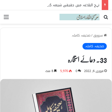
نہج البلاغہ میں حقیقی شیعہ کی پہچان
Search for
می
سرورق
/
صحیفہ کاملہ
صحیفہ کاملہ
33۔ دعائے استخارہ
فروری 6, 2022
0
5,970
8 منٹ