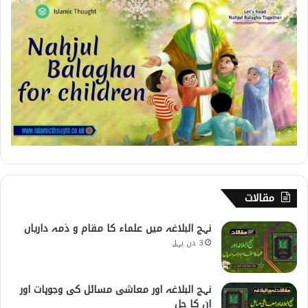
مقالات
نہج البلاغہ میں علماء کا مقام و ذمہ داریاں
3 دن پہلے
نہج البلاغہ اور معاشی مسائل کی وجوہات اور
ان کا حل