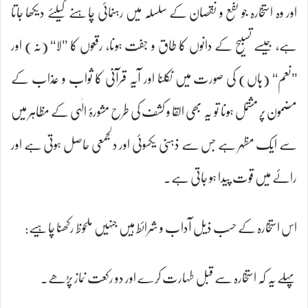
اور وہ استخارہ جو نفع و نقصان کے سلسلہ میں رہنمائی چاہنے کیلئے دیکھا جاتا
ہے، جیسے تسبیح کے دانوں کا طاق و جفت ہونا، رقعوں کا ’’لا‘‘ (نہ) اور
’’نعم‘‘ (ہاں) کی صورت میں نکلنا اور آیہ قرآنی کا ثواب و عذاب کے
مضمون پر مشتمل ہونا تو یہ بھی القا و کشف کی طرح مشورۂ الٰہی کے مظاہر میں
سے ایک مظہر ہے جس سے ذہنی یکسوئی اور دلجمعی حاصل ہوتی ہے اور
رائے میں قوت پیدا ہو جاتی ہے۔
اس استخارہ کے حسب ذیل آداب و شرائط ہیں جنہیں ملحوظ رکھنا چاہیے:
پہلے یہ کہ استخارہ سے قبل طہارت کرے اور دو رکعت نماز پڑھے۔