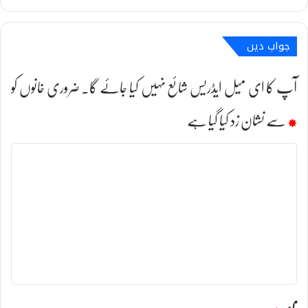
جواب دیں
آپ کا ای میل ایڈریس شائع نہیں کیا جائے گا۔
ضروری خانوں کو
*
سے نشان زد کیا گیا ہے
ت
ب
ص
ر
ہ
*
نام
*