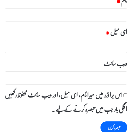
ای میل
*
ویب‌ سائٹ
اس براؤزر میں میرا نام، ای میل، اور ویب سائٹ محفوظ رکھیں
اگلی بار جب میں تبصرہ کرنے کےلیے۔