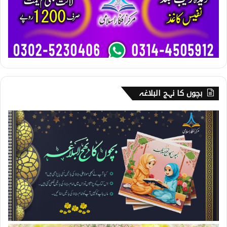
بچوں کا نہج البلاغہ