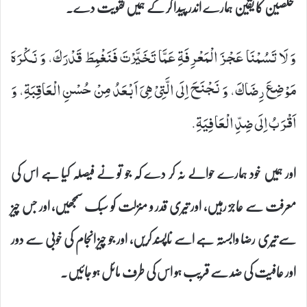
مخلصین کا یقین ہمارے اندر پیدا کر کے ہمیں تقویت دے۔
وَ لَا تَسُمْنَا عَجْزَ الْمَعْرِفَةِ عَمَّا تَخَیَّرْتَ فَنَغْمِطَ قَدْرَكَ، وَ نَكْرَهَ
مَوْضِعَ رِضَاكَ، وَ نَجْنَحَ اِلَى الَّتِیْ هِیَ اَبْعَدُ مِنْ حُسْنِ الْعَاقِبَةِ، وَ
اَقْرَبُ اِلَى ضِدِّ الْعَافِیَةِ.
اور ہمیں خود ہمارے حوالے نہ کر دے کہ جو تو نے فیصلہ کیا ہے اس کی
معرفت سے عاجز رہیں، اور تیری قدر و منزلت کو سبک سمجھیں، اور جس چیز
سے تیری رضا وابستہ ہے اسے ناپسند کریں، اور جو چیز انجام کی خوبی سے دور
اور عافیت کی ضد سے قریب ہو اس کی طرف مائل ہو جائیں۔