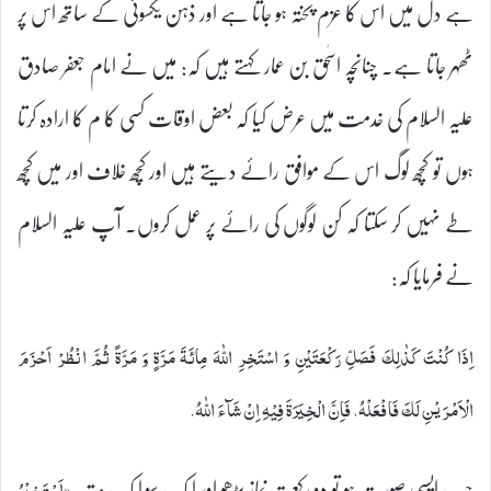
ہے دل میں اس کا عزم پختہ ہو جاتا ہے اور ذہن یکسوئی کے ساتھ اس پر
ٹھہر جاتا ہے۔ چنانچہ اسحٰق بن عمار کہتے ہیں کہ: میں نے امام جعفر صادق
علیہ السلام کی خدمت میں عرض کیا کہ بعض اوقات کسی کا م کا ارادہ کرتا
ہوں تو کچھ لوگ اس کے موافق رائے دیتے ہیں اور کچھ خلاف اور میں کچھ
طے نہیں کر سکتا کہ کن لوگوں کی رائے پر عمل کروں۔ آپ علیہ السلام
نے فرمایا کہ:
اِذَا كُنْتَ كَذٰلِكَ فَصَلِّ رَكْعَتَيْنِ وَ اسْتَخِرِ اللّٰهَ مِائَةَ مَرَّةٍ وَ مَرَّةً ثُمَّ انْظُرْ اَحْزَمَ
الْاَمْرَيْنِ لَكَ فَافْعَلْهُ، فَاِنَّ الْخِيَرَةَ فِيْهِ اِنْ شَآءَ اللّٰهُ.
جب ایسی صورت ہو تو دو رکعت نماز پڑھو اور ایک سو ایک مرتبہ
«اَسْتَخِیْرُ