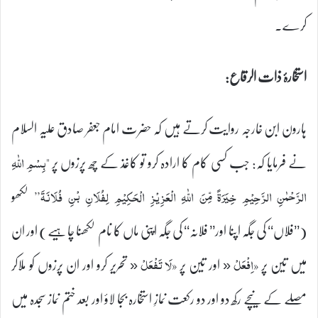
کرے۔
استخارۂ ذات الرقاع:
ہارون ابن خارجہ روایت کرتے ہیں کہ حضرت امام جعفر صادق علیہ السلام
نے فرمایا کہ: جب کسی کام کا ارادہ کرو تو کاغذ کے چھ پرزوں پر
"بِسْمِ اللّٰهِ
لکھو
الرَّحْمٰنِ الرَّحِيْمِ خِيَرَةً مِّنَ اللّٰهِ الْعَزِيْزِ الْحَكِيْمِ لِفُلَانِ بْنِ فُلَانَةَ”
(’’فلاں‘‘ کی جگہ اپنا اور’’ فلانہ‘‘ کی جگہ اپنی ماں کا نام لکھنا چاہیے) اور ان
میں تین پر
« اور تین پر
« تحریر کرو اور ان پرزوں کو ملاکر
«اِفْعَلْ
«لَا تَفْعَلْ
مصلے کے نیچے رکھ دو اور دو رکعت نمازِ استخارہ بجا لاؤ اور بعد ختم نماز سجدہ میں