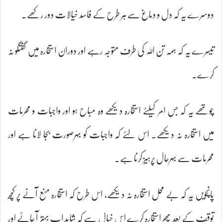
دوسرے یہ کہ دل و دماغ سے ہر طرح کے فاسد خیالات دور رکھے۔
تیسرے یہ کہ ہمہ تن اللہ کی طرف متوجہ رہے اور دوران استخارہ میں گفتگو نہ
کرے۔
چوتھے یہ کہ جس امر کیلئے استخارہ دیکھے وہ مباح ہو اور واجبات و محرمات
میں استخارہ نہ دیکھے۔ اس لئے کہ واجبات کو بہرصورت بجا لانا ہے اور
محرمات سے بہرحال پرہیز کرنا ہے۔
پانچویں یہ کہ بے محل استخارہ نہ دیکھے، اس طرح کہ استخارہ منع آنے پر کچھ
توقف کے بعد پھر استخارہ کرے اس خیال سے کہ شاید اب بہتر آ جائے اور