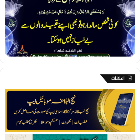
خ
ا
ن
د
ا
ن
ک
ی
ا
ہ
م
ی
اعلانات
ت