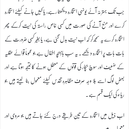
جب تک بہتر نہ آئے یونہی استخارہ دیکھتا رہے، یا کہیں جانے کیلئے استخارہ
کرے اور منع آنے کی صورت میں کسی خاص راستہ کی نیت کرکے پھر
استخارہ کرے یہ سمجھ کر کہ اب نیت بدل گئی ہے، یا بغیر کسی ضرورت کے
بات بات پر استخارہ دیکھے۔ یہ سب بازیچہ اطفال ہے جو عموماً قوائے عقلیہ
کے ضعیف اور سوچ بچار کی قوتوں کے معطل ہونے کا نتیجہ ہوتا ہے اور
بعض لوگ اسے بلا وجہ صرف مظاہرہ تقدس کیلئے معمول بنا لیتے ہیں جو
ریاء کی ایک قسم ہے۔
اب ذیل میں استخارہ کے تین طریقے درج کئے جاتے ہیں جو مروی اور