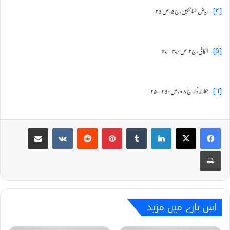
ریاض السالکین، ج۵، ص ۱۳۵
[۴]۔
الکافی، ج۳، ص ۴۷۰-۴۷۱
[۵]۔
بحارالانوار، ج ۸۸، ص ۲۵۰-۲۵۱
[۶]۔
Share via Email
VKontakte
Reddit
Pinterest
Tumblr
LinkedIn
Print
اس بارے میں مزید