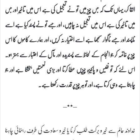
القا کر، یہاں تک کہ جس چیز میں تو نے تعجیل کی ہے اس میں تاخیر اور جس
میں تاخیر کی ہے اس میں تعجیل نہ چاہیں، اور جسے تو نے پسند کیا ہے اسے
ناپسند اور جسے ناگوار سمجھا ہے اسے اختیار نہ کریں، اور ہمارے کاموں کا اس
چیز پر خاتمہ کر جو انجام کے لحاظ سے پسندیدہ اور مآل کے اعتبار سے بہتر ہو۔
اس لئے کہ تو نفیس و پاکیزہ چیزیں عطا کرتا اور بڑی نعمتیں بخشتا ہے اور جو
چاہتا ہے وہی کرتا ہے، اور تو ہر چیز پر قدرت رکھتا ہے۔
–٭٭–
خداوند عالم سے خیر و برکت طلب کرنا یا خیر و سعادت کی طرف رہنمائی چاہنا