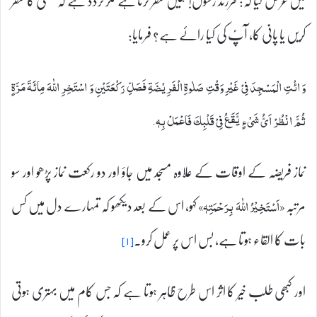
میں عرض کیا کہ: فرزند رسولؐ! ہمیں سفر کرنا ہے مگر تردد ہے کہ خشکی کا سفر
کریں یا پانی کا، آپؑ کی کیا رائے ہے؟ فرمایا:
وَ ائْتِ الْمَسْجِدَ فِیْ غَيْرِ وَقْتِ صَلٰوةِ الْفَرِيْضَةِ فَصَلِّ رَكْعَتَيْنِ وَ اسْتَخِرِ اللّٰهَ مِائَةَ مَرَّةٍ
ثُمَّ انْظُرْ اَیُّ شَیْ‏ءٍ يَّقَعُ فِیْ قَلْبِكَ فَاعْمَلْ بِهٖ.
نماز فریضہ کے اوقات کے علاوہ مسجد میں جاؤ اور دو رکعت نماز پڑھو اور سو
مرتبہ
کہو، اس کے بعد دیکھو کہ تمہارے دل میں کس
«اَسْتَخِیْرُ اللّٰهَ بِرَحْمَتِہٖ»
بات کا القاء ہوتا ہے، بس اس پر عمل کرو۔
[۱]
اور کبھی طلب خیر کا اثر اس طرح ظاہر ہوتا ہے کہ جس کام میں بہتری ہوتی