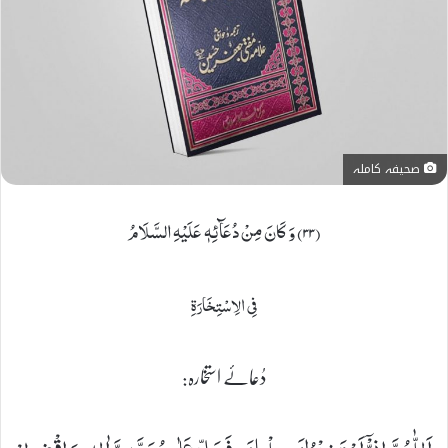
صحیفہ کاملہ
(۳۳) وَ كَانَ مِنْ دُعَآئِهٖ عَلَیْهِ السَّلَامُ
فِی الِاسْتِخَارَةِ
دُعائے استخارہ: