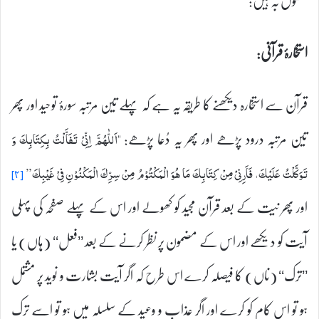
معمول بہ ہیں:
استخارۂ قرآنی:
قرآن سے استخارہ دیکھنے کا طریقہ یہ ہے کہ پہلے تین مرتبہ سورۂ توحید اور پھر
تین مرتبہ درود پڑھے اور پھر یہ دُعا پڑھے:
"اَللّٰهُمَّ اِنِّیْ تَفَاَّلْتُ بِكِتَابِكَ وَ
تَوَكَّلْتُ عَلَيْكَ، فَاَرِنِیْ مِنْ كِتَابِكَ مَا هُوَ الْمَكْتُوْمُ مِنْ سِرِّكَ الْمَكْنُوْنِ فِیْ غَيْبِكَ”
[۴]
اور پھر نیت کے بعد قرآن مجید کو کھولے اور اس کے پہلے صفحہ کی پہلی
آیت کو دیکھے اور اس کے مضمون پر نظر کرنے کے بعد ’’فعل‘‘ (ہاں) یا
’’ترک‘‘ (ناں) کا فیصلہ کرے اس طرح کہ اگر آیت بشارت و نوید پر مشتمل
ہو تو اس کام کو کرے اور اگر عذاب و وعید کے سلسلہ میں ہو تو اسے ترک