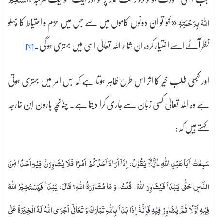
« کہو تو ان دونوں کاموں میں سے جس میں حزم و احتیاط کا پہلو
اللهَ بِرَحْمَتِہٖ
نظر آئے اسے اختیار کرو، ان شاء اللہ تعالیٰ اسی میں بہتری ہو گی۔
[۲]
اور کبھی طلب خیر کا اثر اس طرح ظاہر ہوتا ہے کہ جس امر میں بہتری ہوتی
ہے وہ اللہ تعالیٰ کسی زبان سے جاری کرا دیتا ہے۔ چنانچہ ہارون ابن خارجہ
کہتے ہیں کہ:
سَمِعْتُ اَبَا عَبْدِ اللّٰهِؑ يَقُوْلُ: اِذَاۤ اَرَادَ اَحَدُكُمْ اَمْرًا فَلَا يُشَاوِرَنَّ فِيْهِ اَحَدًا مِّنَ
النَّاسِ حَتّٰى يَبْدَاَ فَيُشَاوِرَ اللّٰهَ، قُلْتُ: وَ مَا مُشَاوَرَةُ اللّٰهِ؟ قَالَ: يَبْدَاُ فَيَسْتَخِيْرُ اللّٰهَ
فِيْهِ اَوَّلًا ثُمَّ يُشَاوِرُ فِيْهِ فَاِنَّهٗ اِذَا بَدَاَ بِاللّٰهِ تَبَارَكَ وَ تَعَالٰۤى اَجْرَى اللّٰهُ لَهُ الْخِيَرَةَ عَلٰى