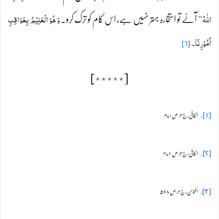
آئے تو استخارہ بہتر نہیں ہے، اس کام کو ترک کرو۔
اللّٰهُ”
وَ ھُوَ الْعَلِیْمُ بِعَوَاقِبِ
اُمُوْرِنَا۔
[۶]
[٭٭٭٭٭]
الکافی، ج۳، ص ۴۷۱
[۱]۔
الکافی، ج۳، ص ۴۷۲
[۲]۔
المحاسن، ج۲، ص ۵۹۸
[۳]۔