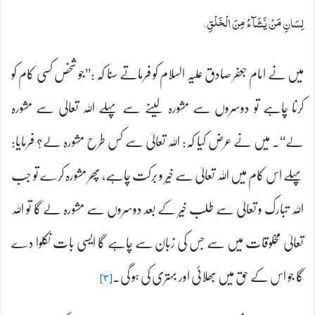
لِسَانِ مَنْ يَّشَآءُ مِنَ الْخَلْقِ.
میں نے امام جعفر صادق علیہ السلام کو فرماتے سنا کہ :’’جو شخص کسی کام کو
کرنا چاہے تو دوسروں سے مشورہ لینے سے پہلے اللہ تعالیٰ سے مشورہ
لے‘‘۔ میں نے عرض کیا کہ: اللہ تعالیٰ سے کس طرح مشورہ لے؟ فرمایا:
پہلے اس کام میں اللہ تعالیٰ سے خیر و برکت چاہے، پھر مشورہ کرے تو جب
اللہ تبارک و تعالیٰ سے طلب خیر کے بعد دوسروں سے مشورہ لے گا تو اللہ
تعالیٰ مخلوقات میں سے جس کی زبان سے چاہے گا ایسی بات نکلوا دے
گا جو اس کے حق میں بھلائی اور بہتری کی ہو گی۔
[۳]