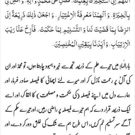
اَللّٰهُمَّ اِنِیّْۤ اَسْتَخِیْرُكَ بِعِلْمِكَ، فَصَلِّ عَلٰى مُحَمَّدٍ وَّ اٰلِهٖ، وَ اقْضِ لِیْ
بِالْخِیَرَةِ، وَ اَلْهِمْنَا مَعْرِفَةَ الْاِخْتِیَارِ، وَ اجْعَلْ ذٰلِكَ ذَرِیْعَةً اِلَى
الرِّضَا بِمَا قَضَیْتَ لَنا وَ التَّسْلِیْمِ لِمَا حَكَمْتَ، فَاَزِحْ عَنَّا رَیْبَ
الْاِرْتِیَابِ، وَ اَیِّدْنَا بِیَقِیْنِ الْمُخْلِصِیْنَ.
بارالٰہا! میں تیرے علم کے ذریعہ تجھ سے خیر و بہبود چاہتا ہوں، تو محمدؐ اور ان
کی آلؑ پر رحمت نازل کر اور میرے لئے اچھائی کا فیصلہ صادر فرما، اور
ہمارے دل میں اپنے فیصلہ (کی حکمت و مصلحت) کا القا کر، اور اسے
ایک ذریعہ قرار دے کہ ہم تیرے فیصلہ پر راضی رہیں، اور تیرے حکم کے
آگے سر تسلیم خم کریں، اس طرح ہم سے شک کی خلش دور کر دے، اور