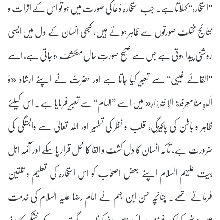
’’استخارہ‘‘ کہلاتا ہے۔ جب استخارہ دُعا کی صورت میں ہو تو اس کے اثرات و
نتائج مختلف صورتوں سے ظاہر ہوتے ہیں، کبھی انسان کے دل میں ایسی
روشنی پیدا ہوتی ہے جس سے صحیح صورتِ حال منکشف ہو جاتی ہے، اسے
’’القائے غیبی‘‘ سے تعبیر کیا جاتا ہے اور حضرتؑ نے اپنے ارشاد «وَ
اَلْهِمْنَا مَعْرِفَةَ الِاخْتِيَارِ« میں اسے ’’الہام‘‘ سے تعبیر فرمایا ہے۔ اس کیلئے
ظاہر و باطن کی پاکیزگی، قلب و نظر کی تطہیر اور اللہ تعالیٰ سے وابستگی کی
ضرورت ہے، تا کہ انسان کا دل کشف و القا کا محل قرار پا سکے اور آئمہ اہل
بیت علیہم السلام اپنے بعض اصحاب کو اس استخارہ کی تعلیم و تلقین
فرماتے تھے۔ چنانچہ حسن ابن جہم نے امام رضا علیہ السلام کی خدمت