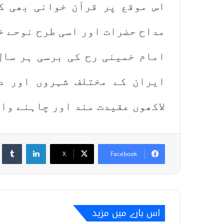
اس موقع پر قرآن خوانی بھی ک
مداح حضرات اور اسی طرح نوحے خ
امام خمینی رح کی برسی ہر سال
ایران کے مختلف شہروں اور د
لاکھوں عقیدت مند اور چاہنے وا
umblr
LinkedIn
X
Facebook
اس بارے میں مزید