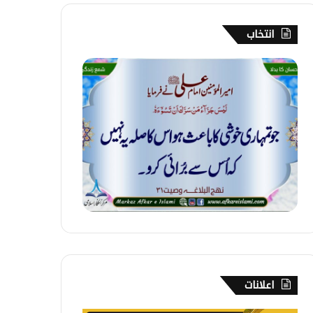
انتخاب
9
5
۔
ا
ح
س
ا
ن
ک
ا
ب
د
ل
ا
اعلانات