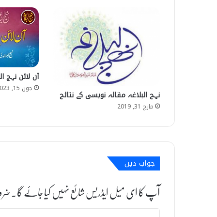
آن لائن نہج ا
جون 15, 2023
نہج البلاغہ مقالہ نویسی کے نتائج
مارچ 31, 2019
جواب دیں
آپ کا ای میل ایڈریس شائع نہیں کیا جائے گا۔
ضرو
ت