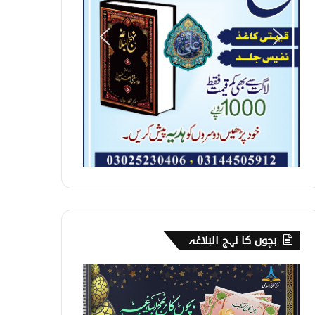
بچوں کا نہج البلاغہ