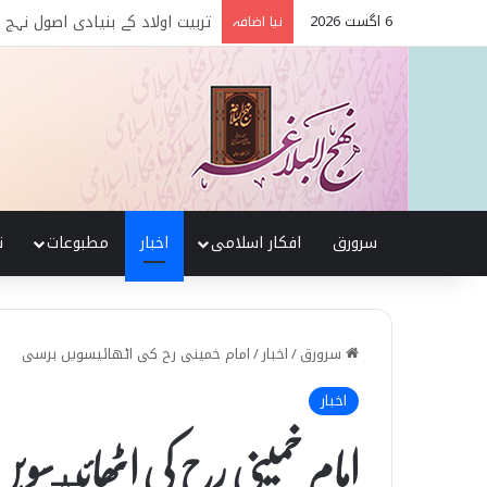
6 اگست 2026
نہج البلاغہ میں حکومت و سیاس
نیا اضافہ
سرورق
افکار اسلامی
اخبار
مطبوعات
ن
سرورق
/
اخبار
/
امام خمینی رح کی اٹھائيسویں برسی
اخبار
امام خمینی رح کی اٹھائيسوی