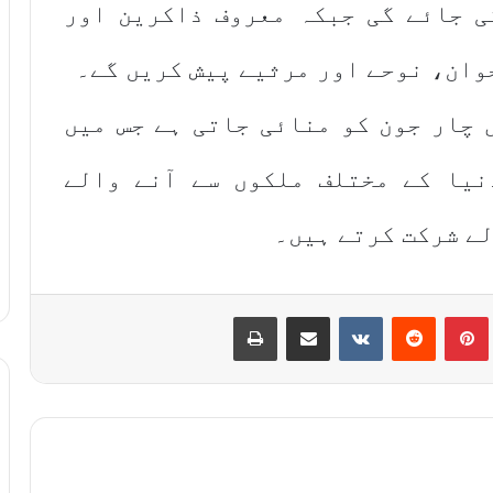
ی جائے گی جبکہ معروف ذاکرین اور
وان، نوحے اور مرثیے پیش کریں گے۔
 چار جون کو منائی جاتی ہے جس میں
نیا کے مختلف ملکوں سے آنے والے
لے شرکت کرتے ہیں۔
Print
Share via Email
VKontakte
Reddit
Pinterest
T