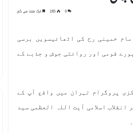
0
285
ایک منٹ سے کم
امام خمینی رح کی اٹھائیسویں برسی
ورے قومی اور روائتی جوش و جذبے کے
زی پروگرام تہران میں واقع آپ کے
 انقلاب اسلامی آیت اللہ العظمی سید
۔