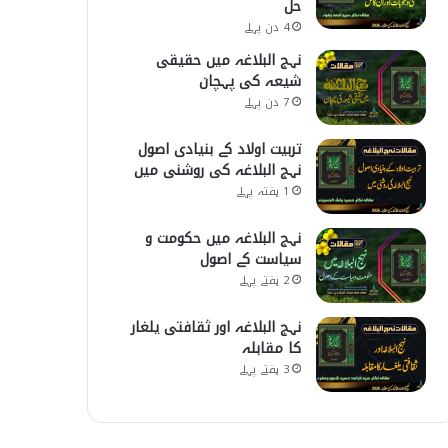
حل
4 دن پہلے
نہج البلاغہ میں حقیقی
شیعہ کی پہچان
7 دن پہلے
تربیت اولاد کے بنیادی اصول
نہج البلاغہ کی روشنی میں
1 ہفتہ پہلے
نہج البلاغہ میں حکومت و
سیاست کے اصول
2 ہفتے پہلے
نہج البلاغہ اور ثقافتی یلغار
کا مقابلہ
3 ہفتے پہلے