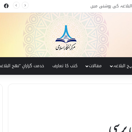
ok
ت کے اصول
ہج البلاغہ
مقالات
کتب کا تعارف
خدمت گزارانِ ”نھج البلاغہ
ں برسی