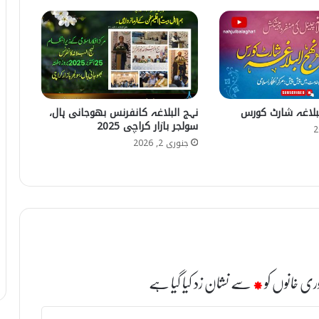
لبلاغہ شارٹ کورس
نہج البلاغہ کانفرنس بھوجانی ہال،
سولجر بازار کراچی 2025
جنوری 2, 2026
ری خانوں کو
*
سے نشان زد کیا گیا ہے