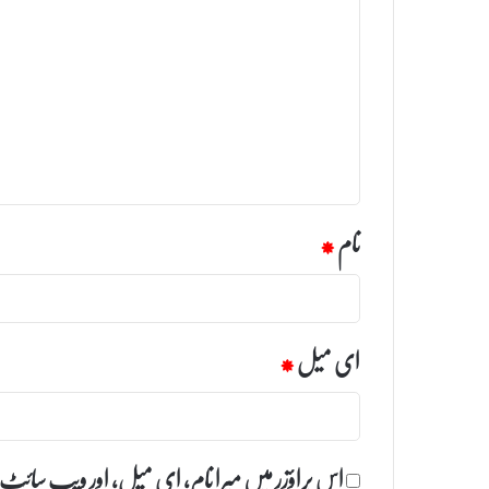
ب
ص
ر
ہ
*
نام
*
ای میل
*
اس براؤزر میں میرا نام، ای میل، اور ویب سائٹ