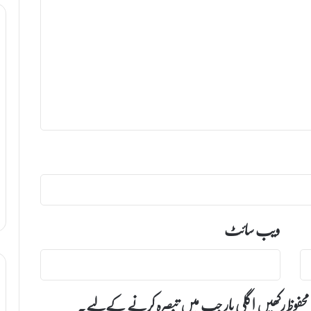
ویب‌ سائٹ
 محفوظ رکھیں اگلی بار جب میں تبصرہ کرنے کےلیے۔